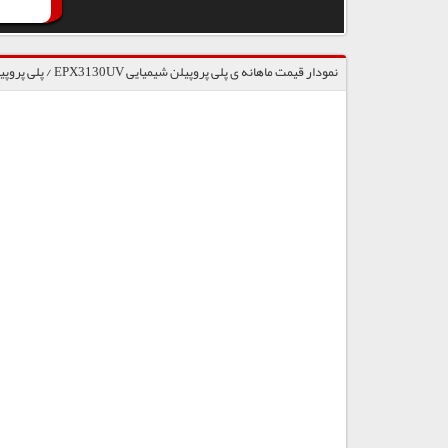
نمودار قیمت ماهانه ی پلی پروپیلن شیمیایی EPX3130UV / پلی پروپیلن جم