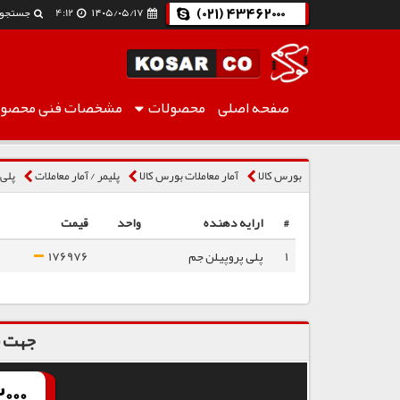
(021) 43462000
۱۴۰۵/۰۵/۱۷
4:12
جستجو
صفحه اصلی
محصولات
مشخصات فنی
محصول
پلی پروپیلن شیمیایی EPX3130UV
بورس کالا
آمار معاملات بورس کالا
پلیمر / آمار معاملات
پلی پ
#
ارایه دهنده
واحد
قیمت
1
پلی پروپیلن جم
176976
جهت س
000