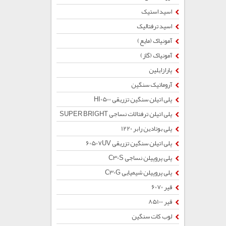
اسید استیک
اسید ترفتالیک
آمونیاک (مایع)
آمونیاک (گاز)
پارازایلین
آروماتیک سنگین
پلی اتیلن سنگین تزریقی HI0500
پلی اتیلن ترفتالات نساجی SUPER BRIGHT
پلی بوتادین رابر 1220
پلی اتیلن سنگین تزریقی 60507UV
پلی پروپیلن نساجی C30S
پلی پروپیلن شیمیایی C30G
قیر 6070
قیر 85100
لوب کات سنگین