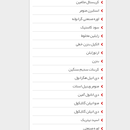
کریستال ملامین
استایرن منومر
اوره صنعتی گرانوله
سود کاستیک
زایلین مخلوط
الکیل بنزن خطی
ارتوزایلن
بنزن
کربنات سدیم سنگین
دی اتیل هگزانول
منومر وینیل استات
دی اتانول آمین
منو اتیلن گلایکول
دی اتیلن گلایکول
اسید نیتریک
اوره صنعتی