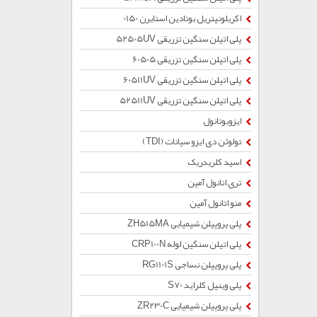
اکریلونیتریل بوتادین استایرن 0150
پلی اتیلن سنگین تزریقی 52505UV
پلی اتیلن سنگین تزریقی 60505
پلی اتیلن سنگین تزریقی 60511UV
پلی اتیلن سنگین تزریقی 52511UV
ایزوبوتانول
تولوئن دی ایزو سیانات (TDI)
اسید کلریدریک
تری اتانول آمین
منو اتانول آمین
پلی پروپیلن شیمیایی ZH515MA
پلی اتیلن سنگین لوله CRP100N
پلی پروپیلن نساجی RG1101S
پلی وینیل کلراید S70
پلی پروپیلن شیمیایی ZR230C