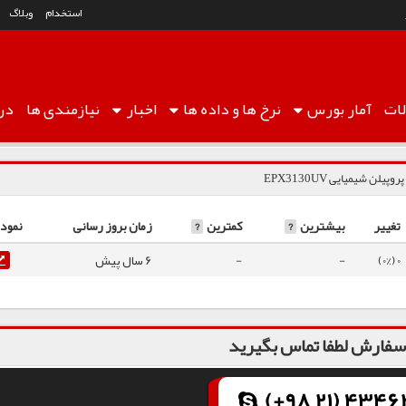
استخدام
وبلاگ
ات
آمار
بورس
نرخ ها
و داده ها
اخبار
نیازمندی ها
درب
روپیلن شیمیایی EPX3130UV
تغییر
بیشترین
?
کمترین
?
زمان بروز رسانی
نمودا
0 (0%)
-
-
6 سال پیش
فارش لطفا تماس بگیرید
(+98 21) 43462