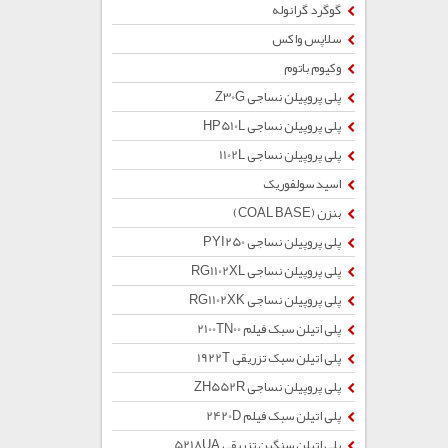
گوگرد گرانوله
سلاپس واکس
وکیوم باتوم
پلی پروپیلن نساجی Z30G
پلی پروپیلن نساجی HP510L
پلی پروپیلن نساجی 1102L
اسید سولفوریک
بنزن (COAL BASE)
پلی پروپیلن نساجی PYI250
پلی پروپیلن نساجی RG1102XL
پلی پروپیلن نساجی RG1102XK
پلی اتیلن سبک فیلم 2100TN00
پلی اتیلن سبک تزریقی 1922T
پلی پروپیلن نساجی ZH552R
پلی اتیلن سبک فیلم 2420D
پلی اتیلن سنگین تزریقی 5218UA