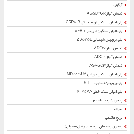
آرگون
شمش آلیاژ AS5U3GR
پلی اتیلن سنگین لوله مشکی CRP100B
پلی اتیلن سنگین تزریقی 54B04
پلی پروپیلن شیمیایی ZB545L
شمش آلیاژ ADC17
شمش آلیاژ ADC12
شمش آلیاژ AS7GO3
پلی اتیلن سنگین دورانی MD3840UA
پلی پروپیلن نساجی SIF010
پلی اتیلن سبک خطی 20075AA
پتاس (کلرید پتاسیم)
سراتو
برنج هاشمی
زعفران رشته ای درجه 1 (پوشال معمولی)