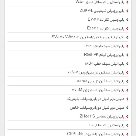
پلی استایرن انبساطی نسوز W500
پلی پروپیلن شیمیایی ZB440L
پلی وینیل کلراید E7044
پلی وینیل کلراید E6644
اکریلو نیتریل بوتادین استایرن SV0157NW2803
پلی اتیلن سبک فیلم LF0200
پلی پروپیلن فیلم RG1104K
پلی اتیلن سبک خطی 18B01
پلی اتیلن سنگین تزریقی(پودر) 62N07
پلی اتیلن سنگین تزریقی 52b18
پلی اتیلن سنگین اکستروژن 7700M
متیلن دی فنیل دی ایزوسیانات پلیمریک
متیلن دی فنیل دی ایزوسیانات خالص
پلی پروپیلن نساجی ZH564S
پلی استایرن انبساطی 100
پلی اتیلن سنگین لوله (پودر) CRP100N