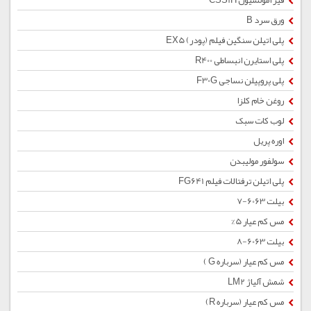
قیر امولسیون CSS1H
ورق سرد B
پلی اتیلن سنگین فیلم (پودر) EX5
پلی استایرن انبساطی R400
پلی پروپیلن نساجی F30G
روغن خام کلزا
لوب کات سبک
اوره پریل
سولفور مولیبدن
پلی اتیلن ترفتالات فیلم FG641
بیلت 6063-7
مس کم عیار 5%
بیلت 6063-8
مس کم عیار (سرباره G )
شمش آلیاژ LM2
مس کم عیار (سرباره R)