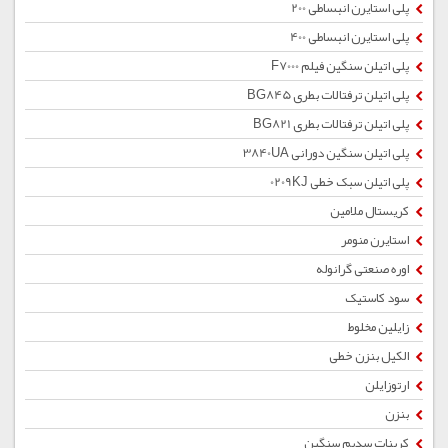
پلی استایرن انبساطی 200
پلی استایرن انبساطی 400
پلی اتیلن سنگین فیلم F7000
پلی اتیلن ترفتالات بطری BG845
پلی اتیلن ترفتالات بطری BG821
پلی اتیلن سنگین دورانی 3840UA
پلی اتیلن سبک خطی 0209KJ
کریستال ملامین
استایرن منومر
اوره صنعتی گرانوله
سود کاستیک
زایلین مخلوط
الکیل بنزن خطی
ارتوزایلن
بنزن
کربنات سدیم سنگین