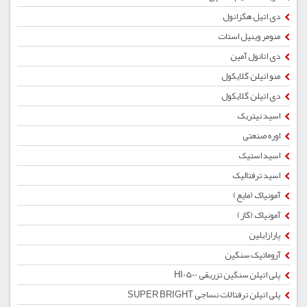
دی اتیل هگزانول
منومر وینیل استات
دی اتانول آمین
منو اتیلن گلایکول
دی اتیلن گلایکول
اسید نیتریک
اوره صنعتی
اسید استیک
اسید ترفتالیک
آمونیاک (مایع)
آمونیاک (گاز)
پارازایلین
آروماتیک سنگین
پلی اتیلن سنگین تزریقی HI0500
پلی اتیلن ترفتالات نساجی SUPER BRIGHT