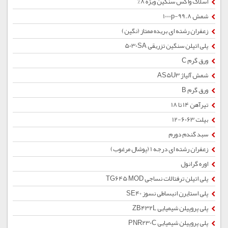
اسلاک واکس سنگین ویژه 8%
شمش 1000p-99.8
زعفران رشته ای بریده ممتاز (نگین)
پلی اتیلن سنگین تزریقی 5030SA
ورق گرم C
شمش آلیاژ AS5U3
ورق گرم B
تیرآهن 14 تا 18
بیلت 6063-12
سبد گندم دورم
زعفران رشته ای درجه 1 (پوشال مرغوب)
اوره گرانول
پلی اتیلن ترفتالات نساجی TG645 MOD
پلی استایرن انبساطی نسوز SE40
پلی پروپیلن شیمیایی ZB432L
پلی پروپیلن شیمیایی PNR230C