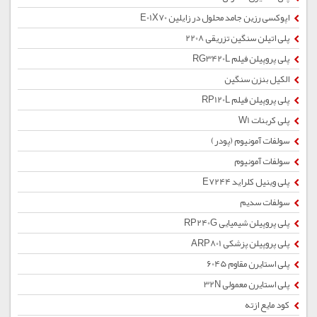
اپوکسی رزین جامد محلول در زایلین E01X70
پلی اتیلن سنگین تزریقی 2208
پلی پروپیلن فیلم RG3420L
الکیل بنزن سنگین
پلی پروپیلن فیلم RP120L
پلی کربنات W1
سولفات آمونیوم (پودر)
سولفات آمونیوم
پلی وینیل کلراید E7244
سولفات سدیم
پلی پروپیلن شیمیایی RP240G
پلی پروپیلن پزشکی ARP801
پلی استایرن مقاوم 6045
پلی استایرن معمولی 32N
کود مایع ازته