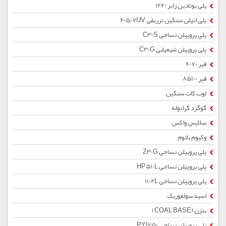
پلی بوتادین رابر 1220
پلی اتیلن سنگین تزریقی 60507UV
پلی پروپیلن نساجی C30S
پلی پروپیلن شیمیایی C30G
قیر 6070
قیر 85100
لوب کات سنگین
گوگرد گرانوله
سلاپس واکس
وکیوم باتوم
پلی پروپیلن نساجی Z30G
پلی پروپیلن نساجی HP510L
پلی پروپیلن نساجی 1102L
اسید سولفوریک
بنزن (COAL BASE)
پلی پروپیلن نساجی PYI250