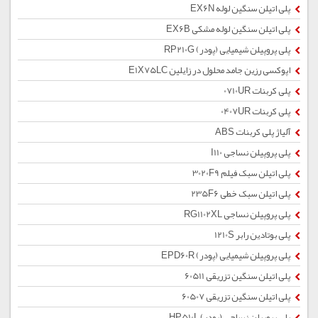
پلی اتیلن سنگین لوله EX6N
پلی اتیلن سنگین لوله مشکی EX6B
پلی پروپیلن شیمیایی (پودر) RP210G
اپوکسی رزین جامد محلول در زایلین E1X75LC
پلی کربنات 0710UR
پلی کربنات 0407UR
آلیاژ پلی کربنات ABS
پلی پروپیلن نساجی I110
پلی اتیلن سبک فیلم 3020F9
پلی اتیلن سبک خطی 235F6
پلی پروپیلن نساجی RG1102XL
پلی بوتادین رابر 1210S
پلی پروپیلن شیمیایی (پودر) EPD60R
پلی اتیلن سنگین تزریقی 60511
پلی اتیلن سنگین تزریقی 60507
پلی پروپیلن نساجی (پودر) HP510L