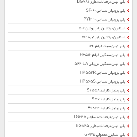
پلی اتیلن ترفتالات بطری BG781
پلی پروپیلن نساجی SF060
پلی پروپیلن نساجی PYI220
استایرن بوتادین رابر روشن 1502
استایرن بوتادین رابر تیره 1712
پلی اتیلن سبک فیلم 0190
پلی اتیلن سنگین فیلم HF5110
پلی اتیلن سنگین تزریقی 5620EA
پلی پروپیلن نساجی HP552R
پلی پروپیلن نساجی HP565S
پلی وینیل کلراید S6558
پلی وینیل کلراید S57
پلی وینیل کلراید E6834
پلی اتیلن ترفتالات نساجی TG645
پلی اتیلن ترفتالات بطری BG825
پلی استایرن معمولی GP35