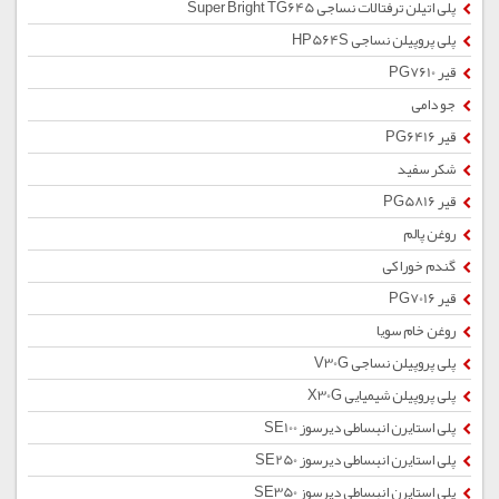
پلی اتیلن ترفتالات نساجی Super Bright TG645
پلی پروپیلن نساجی HP564S
قیر PG7610
جو دامی
قیر PG6416
شکر سفید
قیر PG5816
روغن پالم
گندم خوراکی
قیر PG7016
روغن خام سویا
پلی پروپیلن نساجی V30G
پلی پروپیلن شیمیایی X30G
پلی استایرن انبساطی دیرسوز SE100
پلی استایرن انبساطی دیرسوز SE250
پلی استایرن انبساطی دیرسوز SE350