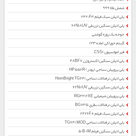
شمش طلا 999
پلی اتیلن سبک فیلم 2420F3
پلی اتیلن سنگین تزریقی 62N18UV
جوجه یک روزه گوشتی
گندم خوراکی (ماده 33)
قیر امولسیون CSS1
پلی اتیلن سنگین اکستروژن 48BF7
پلی پروپیلن نساجی (پودر) HP552R
پلی اتیلن ترفتالات نساجی HomBright TG641
پلی اتیلن سنگین تزریقی 62N11UV
پلی پروپیلن شیمیایی RG3212XE
پلی اتیلن ترفتالات بطری BG735
پلی اتیلن سبک فیلم 2426F8
پلی اتیلن ترفتالات نساجی TG641 MOD
پلی اتیلن سنگین فیلم 50B01M