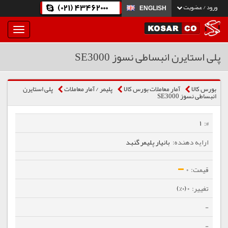
(021) 43462000
ورود / عضویت
ENGLISH
بار
و
بسته
پلی استایرن انبساطی نسوز SE3000
نمودن
فهرست
بورس کالا
آمار معاملات بورس کالا
پلیمر / آمار معاملات
پلی استایرن
انبساطی نسوز SE3000
1
بانیار پلیمر گنبد
0
0 (0%)
-
-