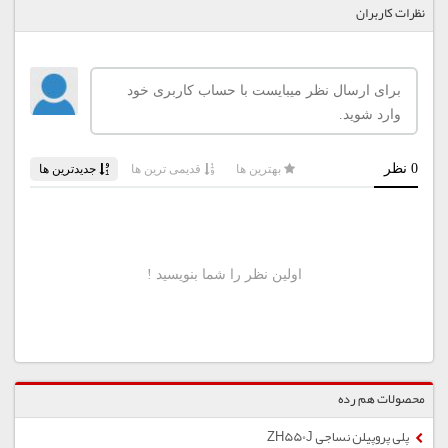
نظرات کاربران
محصولات هم رده
پلی پروپیلن نساجی ZH550J