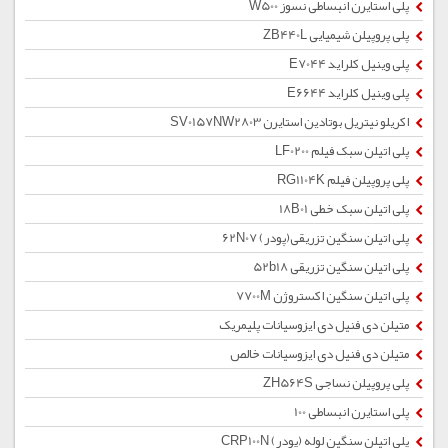
پلی استایرن انبساطی نسوز W500
پلی پروپیلن شیمیایی ZB440L
پلی وینیل کلراید E7044
پلی وینیل کلراید E6644
اکریلو نیتریل بوتادین استایرن SV0157NW2803
پلی اتیلن سبک فیلم LF0200
پلی پروپیلن فیلم RG1104K
پلی اتیلن سبک خطی 18B01
پلی اتیلن سنگین تزریقی(پودر) 62N07
پلی اتیلن سنگین تزریقی 52b18
پلی اتیلن سنگین اکستروژن 7700M
متیلن دی فنیل دی ایزوسیانات پلیمریک
متیلن دی فنیل دی ایزوسیانات خالص
پلی پروپیلن نساجی ZH564S
پلی استایرن انبساطی 100
پلی اتیلن سنگین لوله (پودر) CRP100N