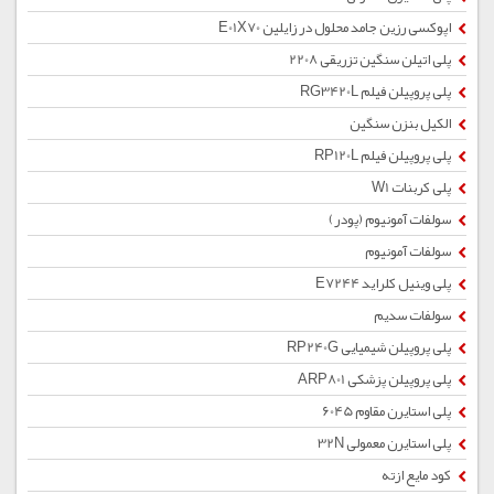
اپوکسی رزین جامد محلول در زایلین E01X70
پلی اتیلن سنگین تزریقی 2208
پلی پروپیلن فیلم RG3420L
الکیل بنزن سنگین
پلی پروپیلن فیلم RP120L
پلی کربنات W1
سولفات آمونیوم (پودر)
سولفات آمونیوم
پلی وینیل کلراید E7244
سولفات سدیم
پلی پروپیلن شیمیایی RP240G
پلی پروپیلن پزشکی ARP801
پلی استایرن مقاوم 6045
پلی استایرن معمولی 32N
کود مایع ازته