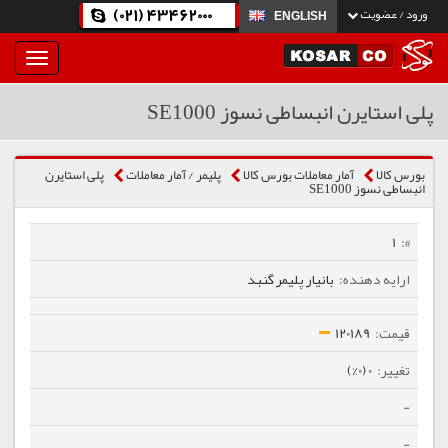
(021) 43462000
ورود / عضویت
ENGLISH
بار
و
بسته
پلی استایرن انبساطی نسوز SE1000
نمودن
فهرست
بورس کالا
آمار معاملات بورس کالا
پلیمر / آمار معاملات
پلی استایرن
انبساطی نسوز SE1000
1
بانیار پلیمر گنبد
120189
0 (0%)
-
-