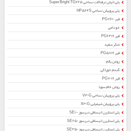
پلی اتیلن ترفتالات نساجی Super Bright TG645
پلی پروپیلن نساجی HP564S
قیر PG7610
جو دامی
قیر PG6416
شکر سفید
قیر PG5816
روغن پالم
گندم خوراکی
قیر PG7016
روغن خام سویا
پلی پروپیلن نساجی V30G
پلی پروپیلن شیمیایی X30G
پلی استایرن انبساطی دیرسوز SE100
پلی استایرن انبساطی دیرسوز SE250
پلی استایرن انبساطی دیرسوز SE350