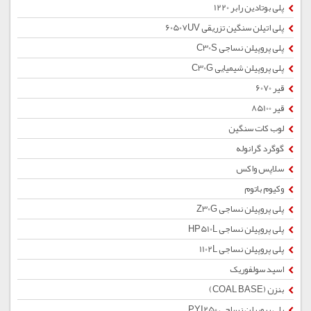
پلی بوتادین رابر 1220
پلی اتیلن سنگین تزریقی 60507UV
پلی پروپیلن نساجی C30S
پلی پروپیلن شیمیایی C30G
قیر 6070
قیر 85100
لوب کات سنگین
گوگرد گرانوله
سلاپس واکس
وکیوم باتوم
پلی پروپیلن نساجی Z30G
پلی پروپیلن نساجی HP510L
پلی پروپیلن نساجی 1102L
اسید سولفوریک
بنزن (COAL BASE)
پلی پروپیلن نساجی PYI250