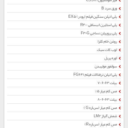
قیر امولسیون CSS1H
ورق سرد B
پلی اتیلن سنگین فیلم (پودر) EX5
پلی استایرن انبساطی R400
پلی پروپیلن نساجی F30G
روغن خام کلزا
لوب کات سبک
اوره پریل
سولفور مولیبدن
پلی اتیلن ترفتالات فیلم FG641
بیلت 6063-7
مس کم عیار 5%
بیلت 6063-8
مس کم عیار (سرباره G )
شمش آلیاژ LM2
مس کم عیار (سرباره R)