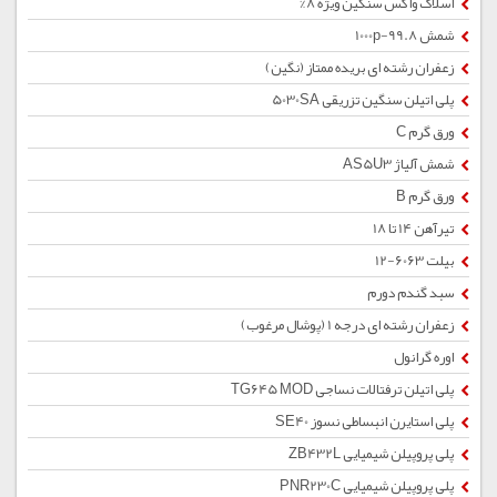
اسلاک واکس سنگین ویژه 8%
شمش 1000p-99.8
زعفران رشته ای بریده ممتاز (نگین)
پلی اتیلن سنگین تزریقی 5030SA
ورق گرم C
شمش آلیاژ AS5U3
ورق گرم B
تیرآهن 14 تا 18
بیلت 6063-12
سبد گندم دورم
زعفران رشته ای درجه 1 (پوشال مرغوب)
اوره گرانول
پلی اتیلن ترفتالات نساجی TG645 MOD
پلی استایرن انبساطی نسوز SE40
پلی پروپیلن شیمیایی ZB432L
پلی پروپیلن شیمیایی PNR230C