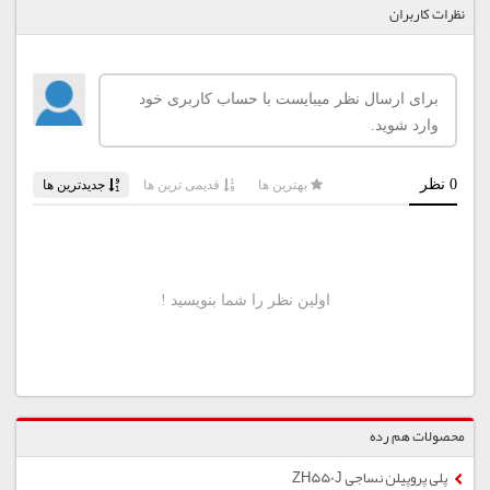
نظرات کاربران
محصولات هم رده
پلی پروپیلن نساجی ZH550J