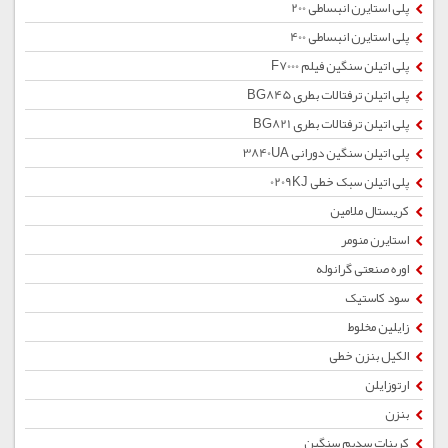
پلی استایرن انبساطی 200
پلی استایرن انبساطی 400
پلی اتیلن سنگین فیلم F7000
پلی اتیلن ترفتالات بطری BG845
پلی اتیلن ترفتالات بطری BG821
پلی اتیلن سنگین دورانی 3840UA
پلی اتیلن سبک خطی 0209KJ
کریستال ملامین
استایرن منومر
اوره صنعتی گرانوله
سود کاستیک
زایلین مخلوط
الکیل بنزن خطی
ارتوزایلن
بنزن
کربنات سدیم سنگین