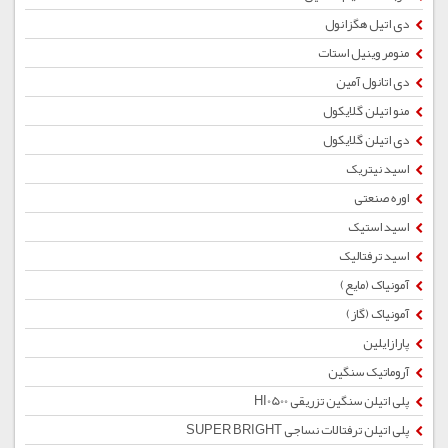
دی اتیل هگزانول
منومر وینیل استات
دی اتانول آمین
منو اتیلن گلایکول
دی اتیلن گلایکول
اسید نیتریک
اوره صنعتی
اسید استیک
اسید ترفتالیک
آمونیاک (مایع)
آمونیاک (گاز)
پارازایلین
آروماتیک سنگین
پلی اتیلن سنگین تزریقی HI0500
پلی اتیلن ترفتالات نساجی SUPER BRIGHT