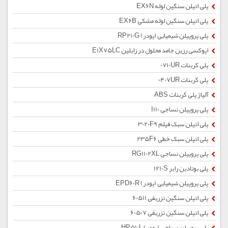
پلی اتیلن سنگین لوله EX6N
پلی اتیلن سنگین لوله مشکی EX6B
پلی پروپیلن شیمیایی (پودر) RP210G
اپوکسی رزین جامد محلول در زایلین E1X75LC
پلی کربنات 0710UR
پلی کربنات 0407UR
آلیاژ پلی کربنات ABS
پلی پروپیلن نساجی I110
پلی اتیلن سبک فیلم 3020F9
پلی اتیلن سبک خطی 235F6
پلی پروپیلن نساجی RG1102XL
پلی بوتادین رابر 1210S
پلی پروپیلن شیمیایی (پودر) EPD60R
پلی اتیلن سنگین تزریقی 60511
پلی اتیلن سنگین تزریقی 60507
پلی پروپیلن نساجی (پودر) HP510L