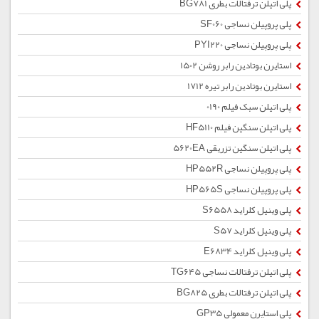
پلی اتیلن ترفتالات بطری BG781
پلی پروپیلن نساجی SF060
پلی پروپیلن نساجی PYI220
استایرن بوتادین رابر روشن 1502
استایرن بوتادین رابر تیره 1712
پلی اتیلن سبک فیلم 0190
پلی اتیلن سنگین فیلم HF5110
پلی اتیلن سنگین تزریقی 5620EA
پلی پروپیلن نساجی HP552R
پلی پروپیلن نساجی HP565S
پلی وینیل کلراید S6558
پلی وینیل کلراید S57
پلی وینیل کلراید E6834
پلی اتیلن ترفتالات نساجی TG645
پلی اتیلن ترفتالات بطری BG825
پلی استایرن معمولی GP35