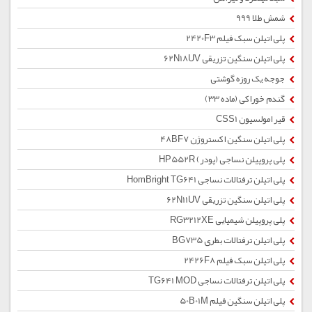
شمش طلا 999
پلی اتیلن سبک فیلم 2420F3
پلی اتیلن سنگین تزریقی 62N18UV
جوجه یک روزه گوشتی
گندم خوراکی (ماده 33)
قیر امولسیون CSS1
پلی اتیلن سنگین اکستروژن 48BF7
پلی پروپیلن نساجی (پودر) HP552R
پلی اتیلن ترفتالات نساجی HomBright TG641
پلی اتیلن سنگین تزریقی 62N11UV
پلی پروپیلن شیمیایی RG3212XE
پلی اتیلن ترفتالات بطری BG735
پلی اتیلن سبک فیلم 2426F8
پلی اتیلن ترفتالات نساجی TG641 MOD
پلی اتیلن سنگین فیلم 50B01M