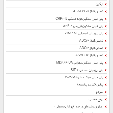
آرگون
شمش آلیاژ AS5U3GR
پلی اتیلن سنگین لوله مشکی CRP100B
پلی اتیلن سنگین تزریقی 54B04
پلی پروپیلن شیمیایی ZB545L
شمش آلیاژ ADC17
شمش آلیاژ ADC12
شمش آلیاژ AS7GO3
پلی اتیلن سنگین دورانی MD3840UA
پلی پروپیلن نساجی SIF010
پلی اتیلن سبک خطی 20075AA
پتاس (کلرید پتاسیم)
سراتو
برنج هاشمی
زعفران رشته ای درجه 1 (پوشال معمولی)