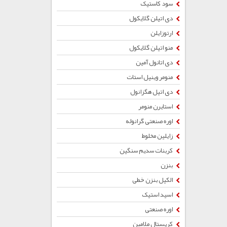
سود کاستیک
دی اتیلن گلایکول
ارتوزایلن
منو اتیلن گلایکول
دی اتانول آمین
منومر وینیل استات
دی اتیل هگزانول
استایرن منومر
اوره صنعتی گرانوله
زایلین مخلوط
کربنات سدیم سنگین
بنزن
الکیل بنزن خطی
اسید استیک
اوره صنعتی
کریستال ملامین