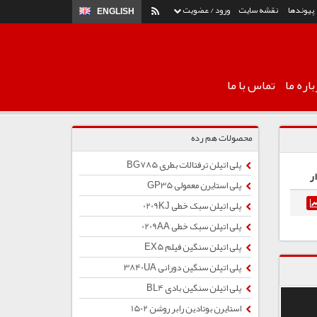
پیوندها
نقشه سایت
ورود / عضویت
ENGLISH
اره ما
تماس با ما
محصولات هم رده
پلی اتیلن ترفتالات بطری BG785
ر
پلی استایرن معمولی GP35
پلی اتیلن سبک خطی 0209KJ
پلی اتیلن سبک خطی 0209AA
پلی اتیلن سنگین فیلم EX5
پلی اتیلن سنگین دورانی 3840UA
پلی اتیلن سنگین بادی BL4
استایرن بوتادین رابر روشن 1502