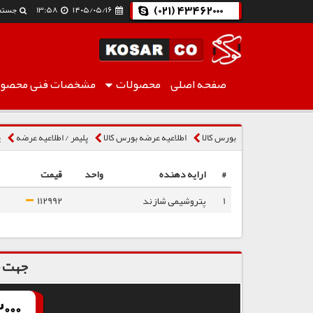
(021) 43462000
۱۴۰۵/۰۵/۱۶
13:58
جستج
صفحه اصلی
محصولات
مشخصات فنی
محصول
پلی پروپیلن شیمیایی EPD60R
بورس کالا
اطلاعیه عرضه بورس کالا
پلیمر / اطلاعیه عرضه
پ
#
ارایه دهنده
واحد
قیمت
1
پتروشیمی شازند
112992
جهت س
000