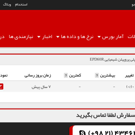
و
استخدام
وبلاگ
ات
آمار
بورس
نرخ ها
و داده ها
اخبار
نیازمندی ها
درب
لی پروپیلن شیمیایی EPD60R
تغییر
بیشترین
?
کمترین
?
زمان بروز رسانی
نمودا
0 (0%)
-
-
7 سال پیش
فارش لطفا تماس بگیرید
(+98 21) 43462