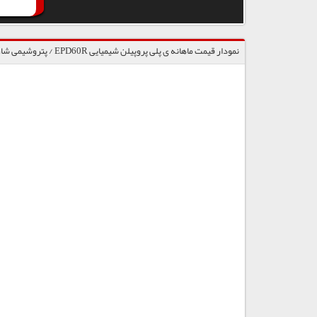
نمودار قیمت ماهانه ی پلی پروپیلن شیمیایی EPD60R / پتروشیمی شازند