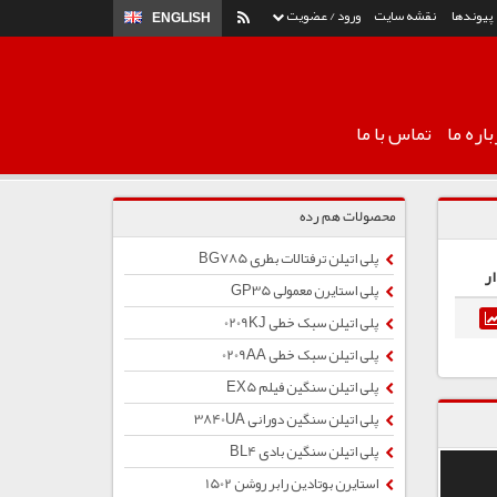
پیوندها
نقشه سایت
ورود / عضویت
ENGLISH
اره ما
تماس با ما
محصولات هم رده
پلی اتیلن ترفتالات بطری BG785
ر
پلی استایرن معمولی GP35
پلی اتیلن سبک خطی 0209KJ
پلی اتیلن سبک خطی 0209AA
پلی اتیلن سنگین فیلم EX5
پلی اتیلن سنگین دورانی 3840UA
پلی اتیلن سنگین بادی BL4
استایرن بوتادین رابر روشن 1502