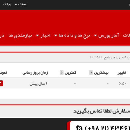
استخدام
وبلاگ
ات
آمار
بورس
نرخ ها
و داده ها
اخبار
نیازمندی ها
درب
پوکسی رزین مایع E06 SPL
تغییر
بیشترین
?
کمترین
?
زمان بروز رسانی
نمودا
0 (0%)
-
-
6 سال پیش
فارش لطفا تماس بگیرید
(+98 21) 43462