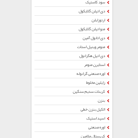
سود کاستیک
دی اتیلن گلایکول
ارتوزایلن
منو اتیلن گلایکول
دی اتانول آمین
منومر وینیل استات
دی اتیل هگزانول
استایرن منومر
اوره صنعتی گرانوله
زایلین مخلوط
کربنات سدیم سنگین
بنزن
الکیل بنزن خطی
اسید استیک
اوره صنعتی
کریستال ملامین