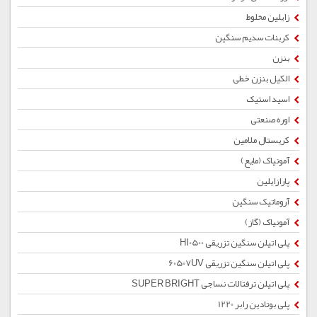
زایلین مخلوط
کربنات سدیم سنگین
بنزن
الکیل بنزن خطی
اسید استیک
اوره صنعتی
کریستال ملامین
آمونیاک (مایع)
پارازایلین
آروماتیک سنگین
آمونیاک (گاز)
پلی اتیلن سنگین تزریقی HI0500
پلی اتیلن سنگین تزریقی 60507UV
پلی اتیلن ترفتالات نساجی SUPER BRIGHT
پلی بوتادین رابر 1220