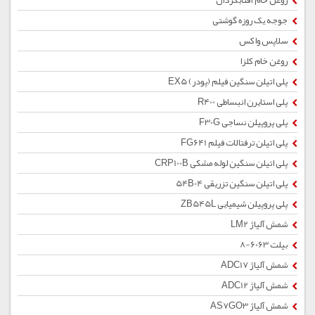
روغن خام آفتابگردان
جوجه یک روزه گوشتی
سلاپس واکس
روغن خام کلزا
پلی اتیلن سنگین فیلم (پودر) EX5
پلی استایرن انبساطی R400
پلی پروپیلن نساجی F30G
پلی اتیلن ترفتالات فیلم FG641
پلی اتیلن سنگین لوله مشکی CRP100B
پلی اتیلن سنگین تزریقی 54B04
پلی پروپیلن شیمیایی ZB545L
شمش آلیاژ LM2
بیلت 6063-8
شمش آلیاژ ADC17
شمش آلیاژ ADC12
شمش آلیاژ AS7GO3