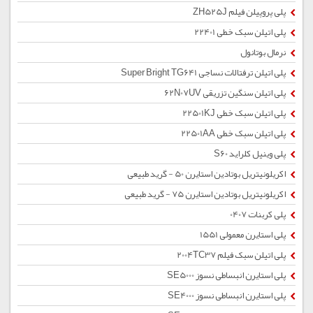
پلی پروپیلن فیلم ZH525J
پلی اتیلن سبک خطی 22401
نرمال بوتانول
پلی اتیلن ترفتالات نساجی Super Bright TG641
پلی اتیلن سنگین تزریقی 62N07UV
پلی اتیلن سبک خطی 22501KJ
پلی اتیلن سبک خطی 22501AA
پلی وینیل کلراید S60
اکریلونیتریل بوتادین استایرن 50 - گرید طبیعی
اکریلونیتریل بوتادین استایرن 75 - گرید طبیعی
پلی کربنات 0407
پلی استایرن معمولی 1551
پلی اتیلن سبک فیلم 2004TC37
پلی استایرن انبساطی نسوز SE5000
پلی استایرن انبساطی نسوز SE4000