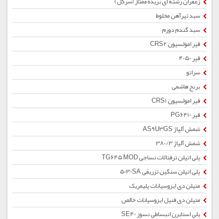
زعفران رشته ای بریده ممتاز (سرگل)
سبد تیرآهن مخلوط
سبد گندم دورم
قیر امولسیون CRS2
قیر 4050
سراتو
برنج هاشمی
قیر امولسیون CRS1
قیر PG6410
شمش آلیاژ AS9U3GS
شمش آلیاژ 380/3
پلی اتیلن ترفتالات نساجی TG645 MOD
پلی اتیلن سنگین تزریقی 5030SA
متیلن دی ایزوسیانات پلیمریک
متیلن دی فنیل ایزوسیانات خالص
پلی استایرن انبساطی نسوز SE40