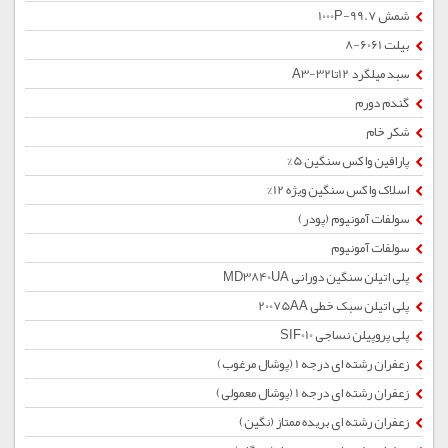
شمش 1000P-99.7
بیلت 6061-8
سبد میلگرد 12تا32-A3
گندم دورم
شکر خام
پارافین واکس سنگین 5%
اسلاک واکس سنگین ویژه 12%
سولفات آمونیوم (پودر)
سولفات آمونیوم
پلی اتیلن سنگین دورانی MD3840UA
پلی اتیلن سبک خطی 20075AA
پلی پروپیلن نساجی SIF010
زعفران رشته ای درجه 1 (پوشال مرغوب)
زعفران رشته ای درجه 1 (پوشال معمولی)
زعفران رشته ای بریده ممتاز (نگین)