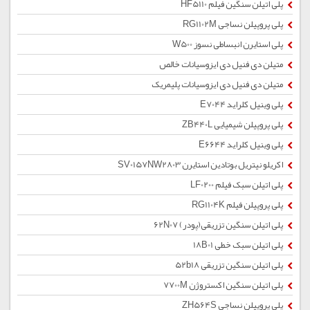
پلی اتیلن سنگین فیلم HF5110
پلی پروپیلن نساجی RG1102M
پلی استایرن انبساطی نسوز W500
متیلن دی فنیل دی ایزوسیانات خالص
متیلن دی فنیل دی ایزوسیانات پلیمریک
پلی وینیل کلراید E7044
پلی پروپیلن شیمیایی ZB440L
پلی وینیل کلراید E6644
اکریلو نیتریل بوتادین استایرن SV0157NW2803
پلی اتیلن سبک فیلم LF0200
پلی پروپیلن فیلم RG1104K
پلی اتیلن سنگین تزریقی(پودر) 62N07
پلی اتیلن سبک خطی 18B01
پلی اتیلن سنگین تزریقی 52b18
پلی اتیلن سنگین اکستروژن 7700M
پلی پروپیلن نساجی ZH564S