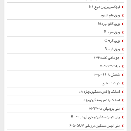
اپوکسی رزین مایع E6
ورق قلع اندود
ورق گالوانیزه G
ورق سرد B
ورق گرم C
ورق گرم B
جو دامی (ماده33)
بیلت 6063-7
شمش 1000p-99.8
ذرت دانه ای
اسلاک واکس سنگین ویژه 8%
اسلاک واکس سنگین ویژه
پلی پروپیلن RP270G
پلی اتیلن سنگین بادی (پودر) BL4
پلی اتیلن سنگین تزریقی 60505UV