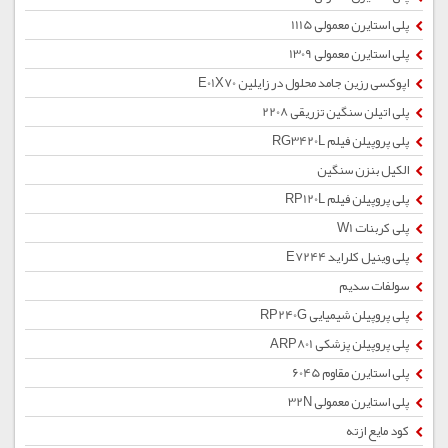
پلی استایرن معمولی 1115
پلی استایرن معمولی 1309
اپوکسی رزین جامد محلول در زایلین E01X70
پلی اتیلن سنگین تزریقی 2208
پلی پروپیلن فیلم RG3420L
الکیل بنزن سنگین
پلی پروپیلن فیلم RP120L
پلی کربنات W1
پلی وینیل کلراید E7244
سولفات سدیم
پلی پروپیلن شیمیایی RP240G
پلی پروپیلن پزشکی ARP801
پلی استایرن مقاوم 6045
پلی استایرن معمولی 32N
کود مایع ازته