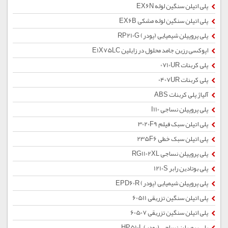
پلی اتیلن سنگین لوله EX6N
پلی اتیلن سنگین لوله مشکی EX6B
پلی پروپیلن شیمیایی (پودر) RP210G
اپوکسی رزین جامد محلول در زایلین E1X75LC
پلی کربنات 0710UR
پلی کربنات 0407UR
آلیاژ پلی کربنات ABS
پلی پروپیلن نساجی I110
پلی اتیلن سبک فیلم 3020F9
پلی اتیلن سبک خطی 235F6
پلی پروپیلن نساجی RG1102XL
پلی بوتادین رابر 1210S
پلی پروپیلن شیمیایی (پودر) EPD60R
پلی اتیلن سنگین تزریقی 60511
پلی اتیلن سنگین تزریقی 60507
پلی پروپیلن نساجی (پودر) HP510L