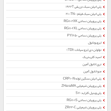
پلی اتیلن سبک تزریقی 1922T
پلی اتیلن سبک فیلم 2100TN00
پلی پروپیلن نساجی RG1102XK
پلی پروپیلن نساجی RG1102XL
پلی پروپیلن نساجی PYI250
ایزوبوتانول
تولوئن دی ایزو سیانات (TDI)
اسید کلریدریک
تری اتانول آمین
منو اتانول آمین
پلی اتیلن سنگین لوله CRP100N
پلی پروپیلن شیمیایی ZH515MA
پلی وینیل کلراید S70
پلی پروپیلن نساجی RG1101S
پلی پروپیلن شیمیایی ZR230C