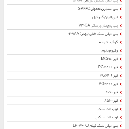
پلی اتیلن سنگین تزریقی 52502
پلی استایرن معمولی GP26C
تری اتیلن گلایکول
پلی پروپیلن پزشکی V30GA
پلی اتیلن سبک خطی (پودر) 0209AA
گوگرد کلوخه
وکیوم باتوم
قیر MC250
قیر PG5822
قیر PG6416
قیر PG6422
قیر 6070
قیر 85100
لوب کات سبک
لوب کات سنگین
پلی اتیلن سبک فیلم LP0470KJ