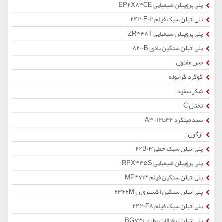
پلی پروپیلن شیمیایی EP2X83CE
پلی اتیلن سبک فیلم 2420E02
پلی پروپیلن شیمیایی ZR348T
پلی اتیلن سنگین بادی 8200B
مس مفتول
گوگرد گرانوله
شکر سفید
تختال C
سبد میلگرد 32تا12-A3
آرگون
پلی اتیلن سبک خطی 22B03
پلی پروپیلن شیمیایی RPX345S
پلی اتیلن سنگین فیلم MF3713
پلی اتیلن سنگین اکستروژن 6366M
پلی اتیلن سبک فیلم 2420F8
پلی اتیلن ترفتالات بطری BG731