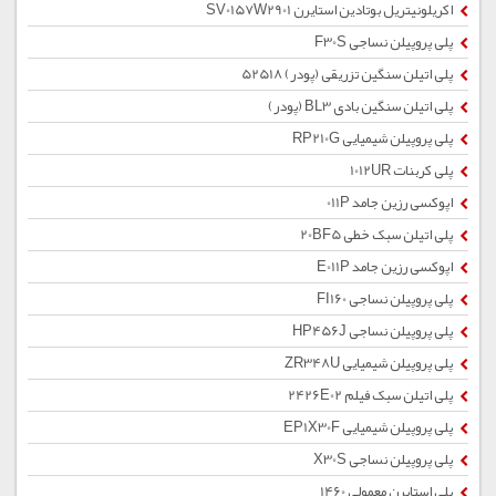
اکریلونیتریل بوتادین استایرن SV0157W2901
پلی پروپیلن نساجی F30S
پلی اتیلن سنگین تزریقی (پودر) 52518
پلی اتیلن سنگین بادی BL3 (پودر)
پلی پروپیلن شیمیایی RP210G
پلی کربنات 1012UR
اپوکسی رزین جامد 011P
پلی اتیلن سبک خطی 20BF5
اپوکسی رزین جامد E011P
پلی پروپیلن نساجی FI160
پلی پروپیلن نساجی HP456J
پلی پروپیلن شیمیایی ZR348U
پلی اتیلن سبک فیلم 2426E02
پلی پروپیلن شیمیایی EP1X30F
پلی پروپیلن نساجی X30S
پلی استایرن معمولی 1460