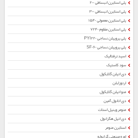
پلی استایرن انبساطی 200
پلی استایرن انبساطی 300
پلی استایرن معمولی 1540
پلی استایرن مقاوم 7240
پلی پروپیلن نساجی PYI220
پلی پروپیلن نساجی SF060
اسید ترفتالیک
سود کاستیک
دی اتیلن گلایکول
ارتوزایلن
منو اتیلن گلایکول
دی اتانول آمین
منومر وینیل استات
دی اتیل هگزانول
استایرن منومر
اوره صنعتی گرانوله