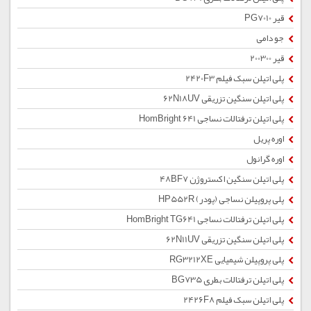
قیر PG7010
جو دامی
قیر 200300
پلی اتیلن سبک فیلم 2420F3
پلی اتیلن سنگین تزریقی 62N18UV
پلی اتیلن ترفتالات نساجی HomBright 641
اوره پریل
اوره گرانول
پلی اتیلن سنگین اکستروژن 48BF7
پلی پروپیلن نساجی (پودر) HP552R
پلی اتیلن ترفتالات نساجی HomBright TG641
پلی اتیلن سنگین تزریقی 62N11UV
پلی پروپیلن شیمیایی RG3212XE
پلی اتیلن ترفتالات بطری BG735
پلی اتیلن سبک فیلم 2426F8