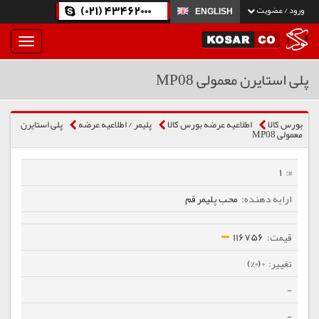
(021) 43462000
ورود / عضویت
ENGLISH
بار
و
بسته
پلی استایرن معمولی MP08
نمودن
فهرست
بورس کالا
اطلاعیه عرضه بورس کالا
پلیمر / اطلاعیه عرضه
پلی استایرن
معمولی MP08
1
محب پلیمر قم
116756
0 (0%)
-
-