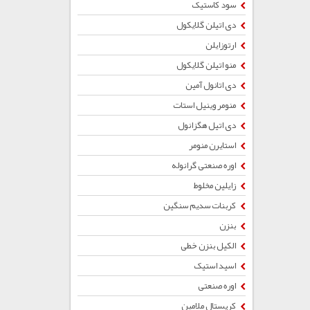
سود کاستیک
دی اتیلن گلایکول
ارتوزایلن
منو اتیلن گلایکول
دی اتانول آمین
منومر وینیل استات
دی اتیل هگزانول
استایرن منومر
اوره صنعتی گرانوله
زایلین مخلوط
کربنات سدیم سنگین
بنزن
الکیل بنزن خطی
اسید استیک
اوره صنعتی
کریستال ملامین