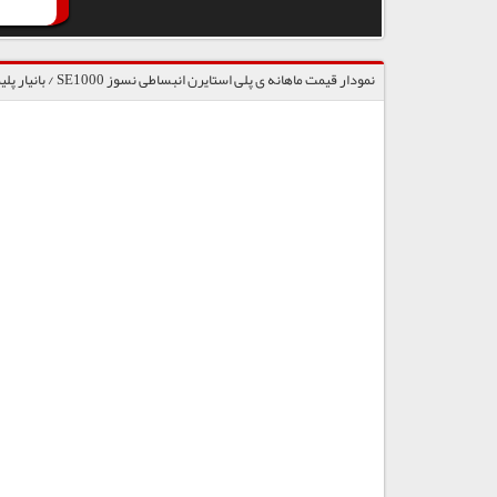
نمودار قیمت ماهانه ی پلی استایرن انبساطی نسوز SE1000 / بانیار پلیمر گنبد