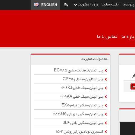
پیوندها
نقشه سایت
ورود / عضویت
ENGLISH
اره ما
تماس با ما
محصولات هم رده
پلی اتیلن ترفتالات بطری BG785
ر
پلی استایرن معمولی GP35
پلی اتیلن سبک خطی 0209KJ
پلی اتیلن سبک خطی 0209AA
پلی اتیلن سنگین فیلم EX5
پلی اتیلن سنگین دورانی 3840UA
پلی اتیلن سنگین بادی BL4
استایرن بوتادین رابر روشن 1502