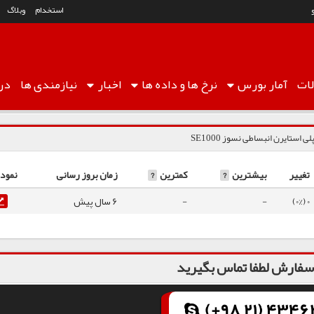
استخدام
وبلاگ
ات
آمار
بورس
نرخ ها
و داده ها
اخبار
نیازمندی ها
درب
لی استایرن انبساطی نسوز SE1000
تغییر
بیشترین
?
کمترین
?
زمان بروز رسانی
نمودا
0 (0%)
-
-
6 سال پیش
فارش لطفا تماس بگیرید
(+98 21) 43462