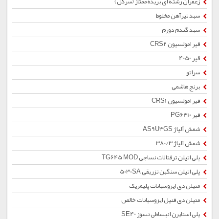
زعفران رشته ای بریده ممتاز (سرگل)
سبد تیرآهن مخلوط
سبد گندم دورم
قیر امولسیون CRS2
قیر 4050
سراتو
برنج هاشمی
قیر امولسیون CRS1
قیر PG6410
شمش آلیاژ AS9U3GS
شمش آلیاژ 380/3
پلی اتیلن ترفتالات نساجی TG645 MOD
پلی اتیلن سنگین تزریقی 5030SA
متیلن دی ایزوسیانات پلیمریک
متیلن دی فنیل ایزوسیانات خالص
پلی استایرن انبساطی نسوز SE40