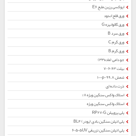
اپوکسی رزین مایع E6
ورق قلع اندود
ورق گالوانیزه G
ورق سرد B
ورق گرم C
ورق گرم B
جو دامی (ماده33)
بیلت 6063-7
شمش 1000p-99.8
ذرت دانه ای
اسلاک واکس سنگین ویژه 8%
اسلاک واکس سنگین ویژه
پلی پروپیلن RP270G
پلی اتیلن سنگین بادی (پودر) BL4
پلی اتیلن سنگین تزریقی 60505UV