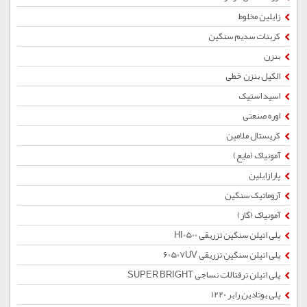
زایلین مخلوط
کربنات سدیم سنگین
بنزن
الکیل بنزن خطی
اسید استیک
اوره صنعتی
کریستال ملامین
آمونیاک (مایع)
پارازایلین
آروماتیک سنگین
آمونیاک (گاز)
پلی اتیلن سنگین تزریقی HI0500
پلی اتیلن سنگین تزریقی 60507UV
پلی اتیلن ترفتالات نساجی SUPER BRIGHT
پلی بوتادین رابر 1220