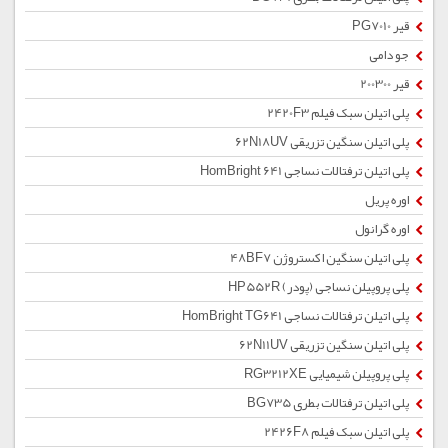
قیر PG7010
جو دامی
قیر 200300
پلی اتیلن سبک فیلم 2420F3
پلی اتیلن سنگین تزریقی 62N18UV
پلی اتیلن ترفتالات نساجی HomBright 641
اوره پریل
اوره گرانول
پلی اتیلن سنگین اکستروژن 48BF7
پلی پروپیلن نساجی (پودر) HP552R
پلی اتیلن ترفتالات نساجی HomBright TG641
پلی اتیلن سنگین تزریقی 62N11UV
پلی پروپیلن شیمیایی RG3212XE
پلی اتیلن ترفتالات بطری BG735
پلی اتیلن سبک فیلم 2426F8