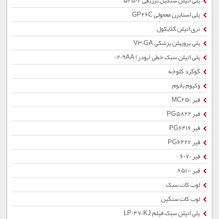
پلی اتیلن سنگین تزریقی 52502
پلی استایرن معمولی GP26C
تری اتیلن گلایکول
پلی پروپیلن پزشکی V30GA
پلی اتیلن سبک خطی (پودر) 0209AA
گوگرد کلوخه
وکیوم باتوم
قیر MC250
قیر PG5822
قیر PG6416
قیر PG6422
قیر 6070
قیر 85100
لوب کات سبک
لوب کات سنگین
پلی اتیلن سبک فیلم LP0470KJ