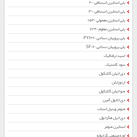
پلی استایرن انبساطی 200
پلی استایرن انبساطی 300
پلی استایرن معمولی 1540
پلی استایرن مقاوم 7240
پلی پروپیلن نساجی PYI220
پلی پروپیلن نساجی SF060
اسید ترفتالیک
سود کاستیک
دی اتیلن گلایکول
ارتوزایلن
منو اتیلن گلایکول
دی اتانول آمین
منومر وینیل استات
دی اتیل هگزانول
استایرن منومر
اوره صنعتی گرانوله