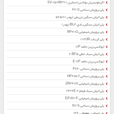
اکریلونیتریل بوتادین استایرن SV0157W2901
پلی پروپیلن نساجی F30S
پلی اتیلن سنگین تزریقی (پودر) 52518
پلی اتیلن سنگین بادی BL3 (پودر)
پلی پروپیلن شیمیایی RP210G
پلی کربنات 1012UR
اپوکسی رزین جامد 011P
پلی اتیلن سبک خطی 20BF5
اپوکسی رزین جامد E011P
پلی پروپیلن نساجی FI160
پلی پروپیلن نساجی HP456J
پلی پروپیلن شیمیایی ZR348U
پلی اتیلن سبک فیلم 2426E02
پلی پروپیلن شیمیایی EP1X30F
پلی پروپیلن نساجی X30S
پلی استایرن معمولی 1460