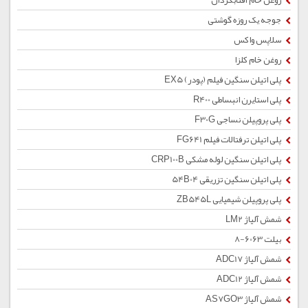
روغن خام آفتابگردان
جوجه یک روزه گوشتی
سلاپس واکس
روغن خام کلزا
پلی اتیلن سنگین فیلم (پودر) EX5
پلی استایرن انبساطی R400
پلی پروپیلن نساجی F30G
پلی اتیلن ترفتالات فیلم FG641
پلی اتیلن سنگین لوله مشکی CRP100B
پلی اتیلن سنگین تزریقی 54B04
پلی پروپیلن شیمیایی ZB545L
شمش آلیاژ LM2
بیلت 6063-8
شمش آلیاژ ADC17
شمش آلیاژ ADC12
شمش آلیاژ AS7GO3