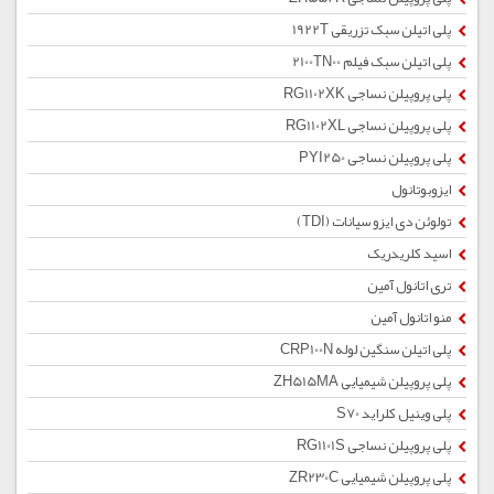
پلی اتیلن سبک تزریقی 1922T
پلی اتیلن سبک فیلم 2100TN00
پلی پروپیلن نساجی RG1102XK
پلی پروپیلن نساجی RG1102XL
پلی پروپیلن نساجی PYI250
ایزوبوتانول
تولوئن دی ایزو سیانات (TDI)
اسید کلریدریک
تری اتانول آمین
منو اتانول آمین
پلی اتیلن سنگین لوله CRP100N
پلی پروپیلن شیمیایی ZH515MA
پلی وینیل کلراید S70
پلی پروپیلن نساجی RG1101S
پلی پروپیلن شیمیایی ZR230C