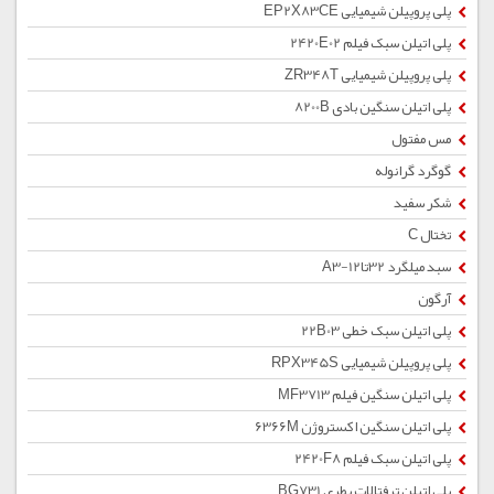
پلی پروپیلن شیمیایی EP2X83CE
پلی اتیلن سبک فیلم 2420E02
پلی پروپیلن شیمیایی ZR348T
پلی اتیلن سنگین بادی 8200B
مس مفتول
گوگرد گرانوله
شکر سفید
تختال C
سبد میلگرد 32تا12-A3
آرگون
پلی اتیلن سبک خطی 22B03
پلی پروپیلن شیمیایی RPX345S
پلی اتیلن سنگین فیلم MF3713
پلی اتیلن سنگین اکستروژن 6366M
پلی اتیلن سبک فیلم 2420F8
پلی اتیلن ترفتالات بطری BG731