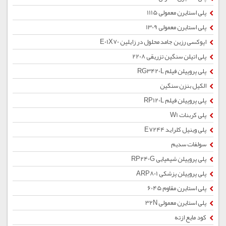
پلی استایرن معمولی 1115
پلی استایرن معمولی 1309
اپوکسی رزین جامد محلول در زایلین E01X70
پلی اتیلن سنگین تزریقی 2208
پلی پروپیلن فیلم RG3420L
الکیل بنزن سنگین
پلی پروپیلن فیلم RP120L
پلی کربنات W1
پلی وینیل کلراید E7244
سولفات سدیم
پلی پروپیلن شیمیایی RP240G
پلی پروپیلن پزشکی ARP801
پلی استایرن مقاوم 6045
پلی استایرن معمولی 32N
کود مایع ازته