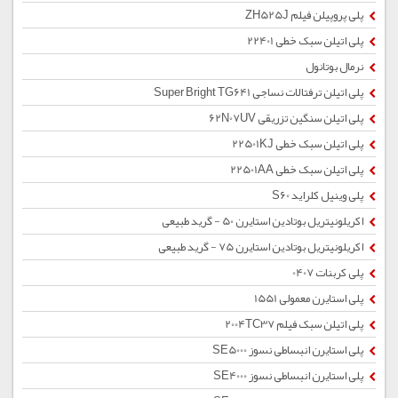
پلی پروپیلن فیلم ZH525J
پلی اتیلن سبک خطی 22401
نرمال بوتانول
پلی اتیلن ترفتالات نساجی Super Bright TG641
پلی اتیلن سنگین تزریقی 62N07UV
پلی اتیلن سبک خطی 22501KJ
پلی اتیلن سبک خطی 22501AA
پلی وینیل کلراید S60
اکریلونیتریل بوتادین استایرن 50 - گرید طبیعی
اکریلونیتریل بوتادین استایرن 75 - گرید طبیعی
پلی کربنات 0407
پلی استایرن معمولی 1551
پلی اتیلن سبک فیلم 2004TC37
پلی استایرن انبساطی نسوز SE5000
پلی استایرن انبساطی نسوز SE4000