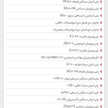
پلی اتیلن سنگین فیلم HF5110
پلی پروپیلن نساجی RG1102M
پلی استایرن انبساطی نسوز W500
متیلن دی فنیل دی ایزوسیانات خالص
متیلن دی فنیل دی ایزوسیانات پلیمریک
پلی وینیل کلراید E7044
پلی پروپیلن شیمیایی ZB440L
پلی وینیل کلراید E6644
اکریلو نیتریل بوتادین استایرن SV0157NW2803
پلی اتیلن سبک فیلم LF0200
پلی پروپیلن فیلم RG1104K
پلی اتیلن سنگین تزریقی(پودر) 62N07
پلی اتیلن سبک خطی 18B01
پلی اتیلن سنگین تزریقی 52b18
پلی اتیلن سنگین اکستروژن 7700M
پلی پروپیلن نساجی ZH564S