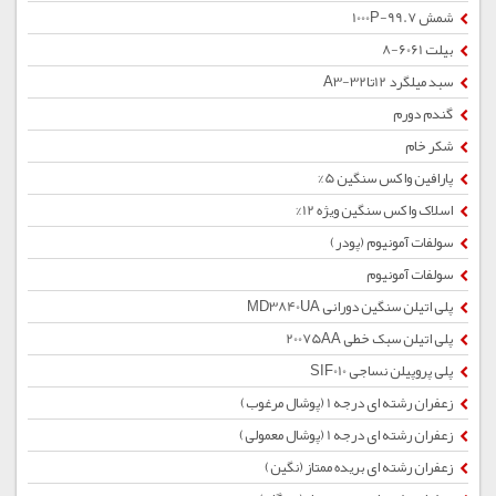
شمش 1000P-99.7
بیلت 6061-8
سبد میلگرد 12تا32-A3
گندم دورم
شکر خام
پارافین واکس سنگین 5%
اسلاک واکس سنگین ویژه 12%
سولفات آمونیوم (پودر)
سولفات آمونیوم
پلی اتیلن سنگین دورانی MD3840UA
پلی اتیلن سبک خطی 20075AA
پلی پروپیلن نساجی SIF010
زعفران رشته ای درجه 1 (پوشال مرغوب)
زعفران رشته ای درجه 1 (پوشال معمولی)
زعفران رشته ای بریده ممتاز (نگین)