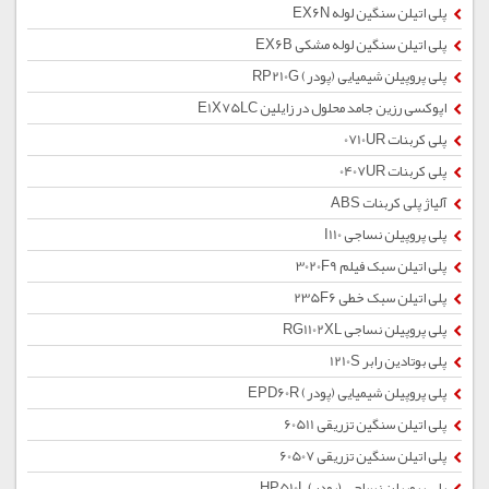
پلی اتیلن سنگین لوله EX6N
پلی اتیلن سنگین لوله مشکی EX6B
پلی پروپیلن شیمیایی (پودر) RP210G
اپوکسی رزین جامد محلول در زایلین E1X75LC
پلی کربنات 0710UR
پلی کربنات 0407UR
آلیاژ پلی کربنات ABS
پلی پروپیلن نساجی I110
پلی اتیلن سبک فیلم 3020F9
پلی اتیلن سبک خطی 235F6
پلی پروپیلن نساجی RG1102XL
پلی بوتادین رابر 1210S
پلی پروپیلن شیمیایی (پودر) EPD60R
پلی اتیلن سنگین تزریقی 60511
پلی اتیلن سنگین تزریقی 60507
پلی پروپیلن نساجی (پودر) HP510L