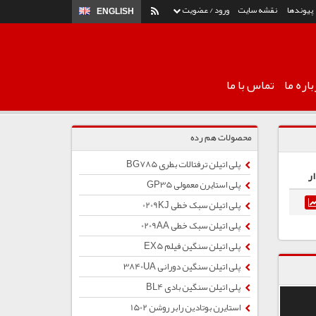
پیوندها
نقشه سایت
ورود / عضویت
ENGLISH
اره ما
تماس با ما
محصولات هم رده
پلی اتیلن ترفتالات بطری BG785
ر
پلی استایرن معمولی GP35
پلی اتیلن سبک خطی 0209KJ
پلی اتیلن سبک خطی 0209AA
پلی اتیلن سنگین فیلم EX5
پلی اتیلن سنگین دورانی 3840UA
پلی اتیلن سنگین بادی BL4
استایرن بوتادین رابر روشن 1502