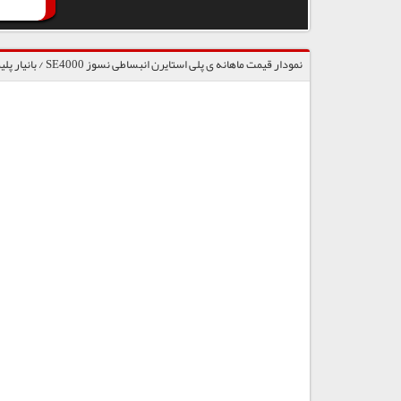
نمودار قیمت ماهانه ی پلی استایرن انبساطی نسوز SE4000 / بانیار پلیمر گنبد