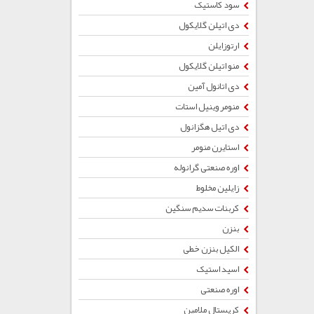
سود کاستیک
دی اتیلن گلایکول
ارتوزایلن
منو اتیلن گلایکول
دی اتانول آمین
منومر وینیل استات
دی اتیل هگزانول
استایرن منومر
اوره صنعتی گرانوله
زایلین مخلوط
کربنات سدیم سنگین
بنزن
الکیل بنزن خطی
اسید استیک
اوره صنعتی
کریستال ملامین