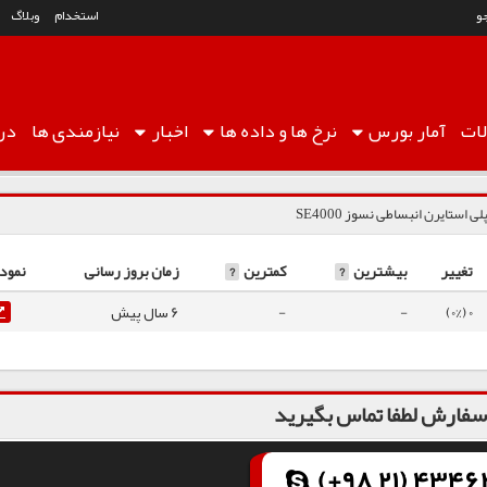
و
استخدام
وبلاگ
ات
آمار
بورس
نرخ ها
و داده ها
اخبار
نیازمندی ها
درب
لی استایرن انبساطی نسوز SE4000
تغییر
بیشترین
?
کمترین
?
زمان بروز رسانی
نمودا
0 (0%)
-
-
6 سال پیش
فارش لطفا تماس بگیرید
(+98 21) 43462