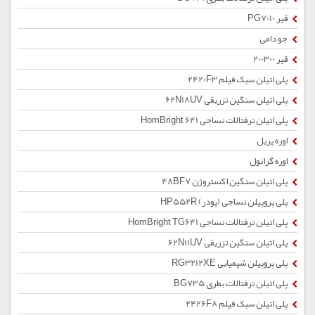
قیر PG7010
جو دامی
قیر 200300
پلی اتیلن سبک فیلم 2420F3
پلی اتیلن سنگین تزریقی 62N18UV
پلی اتیلن ترفتالات نساجی HomBright 641
اوره پریل
اوره گرانول
پلی اتیلن سنگین اکستروژن 48BF7
پلی پروپیلن نساجی (پودر) HP552R
پلی اتیلن ترفتالات نساجی HomBright TG641
پلی اتیلن سنگین تزریقی 62N11UV
پلی پروپیلن شیمیایی RG3212XE
پلی اتیلن ترفتالات بطری BG735
پلی اتیلن سبک فیلم 2426F8