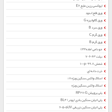
اپوکسی رزین مایع E6
ورق قلع اندود
ورق گالوانیزه G
ورق سرد B
ورق گرم C
ورق گرم B
جو دامی (ماده33)
بیلت 6063-7
شمش 1000p-99.8
ذرت دانه ای
اسلاک واکس سنگین ویژه 8%
اسلاک واکس سنگین ویژه
پلی پروپیلن RP270G
پلی اتیلن سنگین بادی (پودر) BL4
پلی اتیلن سنگین تزریقی 60505UV