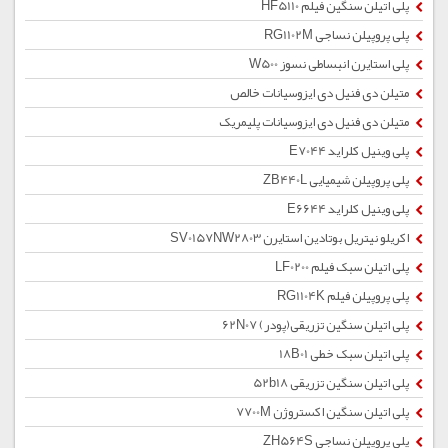
پلی اتیلن سنگین فیلم HF5110
پلی پروپیلن نساجی RG1102M
پلی استایرن انبساطی نسوز W500
متیلن دی فنیل دی ایزوسیانات خالص
متیلن دی فنیل دی ایزوسیانات پلیمریک
پلی وینیل کلراید E7044
پلی پروپیلن شیمیایی ZB440L
پلی وینیل کلراید E6644
اکریلو نیتریل بوتادین استایرن SV0157NW2803
پلی اتیلن سبک فیلم LF0200
پلی پروپیلن فیلم RG1104K
پلی اتیلن سنگین تزریقی(پودر) 62N07
پلی اتیلن سبک خطی 18B01
پلی اتیلن سنگین تزریقی 52b18
پلی اتیلن سنگین اکستروژن 7700M
پلی پروپیلن نساجی ZH564S