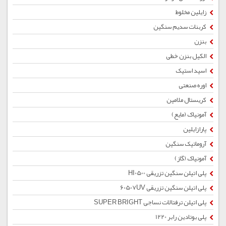
زایلین مخلوط
کربنات سدیم سنگین
بنزن
الکیل بنزن خطی
اسید استیک
اوره صنعتی
کریستال ملامین
آمونیاک (مایع)
پارازایلین
آروماتیک سنگین
آمونیاک (گاز)
پلی اتیلن سنگین تزریقی HI0500
پلی اتیلن سنگین تزریقی 60507UV
پلی اتیلن ترفتالات نساجی SUPER BRIGHT
پلی بوتادین رابر 1220