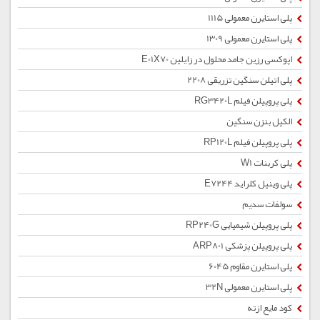
پلی استایرن معمولی 1115
پلی استایرن معمولی 1309
اپوکسی رزین جامد محلول در زایلین E01X70
پلی اتیلن سنگین تزریقی 2208
پلی پروپیلن فیلم RG3420L
الکیل بنزن سنگین
پلی پروپیلن فیلم RP120L
پلی کربنات W1
پلی وینیل کلراید E7244
سولفات سدیم
پلی پروپیلن شیمیایی RP240G
پلی پروپیلن پزشکی ARP801
پلی استایرن مقاوم 6045
پلی استایرن معمولی 32N
کود مایع ازته