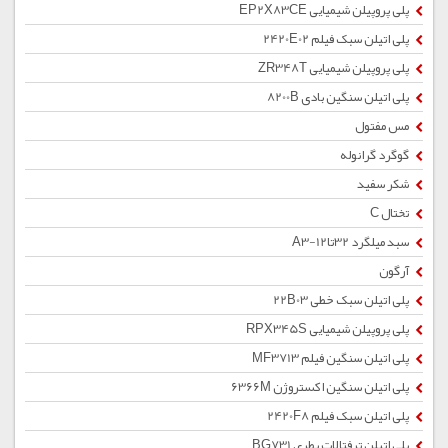
پلی پروپیلن شیمیایی EP2X83CE
پلی اتیلن سبک فیلم 2420E02
پلی پروپیلن شیمیایی ZR348T
پلی اتیلن سنگین بادی 8200B
مس مفتول
گوگرد گرانوله
شکر سفید
تختال C
سبد میلگرد 32تا12-A3
آرگون
پلی اتیلن سبک خطی 22B03
پلی پروپیلن شیمیایی RPX345S
پلی اتیلن سنگین فیلم MF3713
پلی اتیلن سنگین اکستروژن 6366M
پلی اتیلن سبک فیلم 2420F8
پلی اتیلن ترفتالات بطری BG731