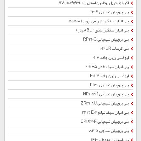
اکریلونیتریل بوتادین استایرن SV0157W2901
پلی پروپیلن نساجی F30S
پلی اتیلن سنگین تزریقی (پودر) 52518
پلی اتیلن سنگین بادی BL3 (پودر)
پلی پروپیلن شیمیایی RP210G
پلی کربنات 1012UR
اپوکسی رزین جامد 011P
پلی اتیلن سبک خطی 20BF5
اپوکسی رزین جامد E011P
پلی پروپیلن نساجی FI160
پلی پروپیلن نساجی HP456J
پلی پروپیلن شیمیایی ZR348U
پلی اتیلن سبک فیلم 2426E02
پلی پروپیلن شیمیایی EP1X30F
پلی پروپیلن نساجی X30S
پلی استایرن معمولی 1460