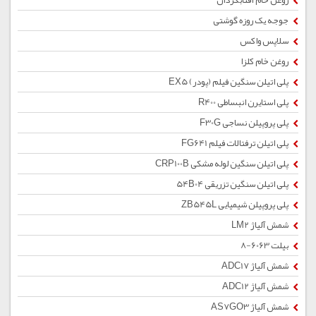
روغن خام آفتابگردان
جوجه یک روزه گوشتی
سلاپس واکس
روغن خام کلزا
پلی اتیلن سنگین فیلم (پودر) EX5
پلی استایرن انبساطی R400
پلی پروپیلن نساجی F30G
پلی اتیلن ترفتالات فیلم FG641
پلی اتیلن سنگین لوله مشکی CRP100B
پلی اتیلن سنگین تزریقی 54B04
پلی پروپیلن شیمیایی ZB545L
شمش آلیاژ LM2
بیلت 6063-8
شمش آلیاژ ADC17
شمش آلیاژ ADC12
شمش آلیاژ AS7GO3