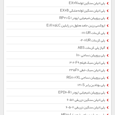
پلی اتیلن سنگین لوله EX6N
پلی اتیلن سنگین لوله مشکی EX6B
پلی پروپیلن شیمیایی (پودر) RP210G
اپوکسی رزین جامد محلول در زایلین E1X75LC
پلی کربنات 0710UR
پلی کربنات 0407UR
آلیاژ پلی کربنات ABS
پلی پروپیلن نساجی I110
پلی اتیلن سبک فیلم 3020F9
پلی اتیلن سبک خطی 235F6
پلی پروپیلن نساجی RG1102XL
پلی بوتادین رابر 1210S
پلی پروپیلن شیمیایی (پودر) EPD60R
پلی اتیلن سنگین تزریقی 60511
پلی اتیلن سنگین تزریقی 60507
پلی پروپیلن نساجی (پودر) HP510L