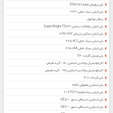
پلی پروپیلن فیلم ZH525J
پلی اتیلن سبک خطی 22401
نرمال بوتانول
پلی اتیلن ترفتالات نساجی Super Bright TG641
پلی اتیلن سنگین تزریقی 62N07UV
پلی اتیلن سبک خطی 22501KJ
پلی اتیلن سبک خطی 22501AA
پلی وینیل کلراید S60
اکریلونیتریل بوتادین استایرن 50 - گرید طبیعی
اکریلونیتریل بوتادین استایرن 75 - گرید طبیعی
پلی کربنات 0407
پلی استایرن معمولی 1551
پلی اتیلن سبک فیلم 2004TC37
پلی استایرن انبساطی نسوز SE5000
پلی استایرن انبساطی نسوز SE4000