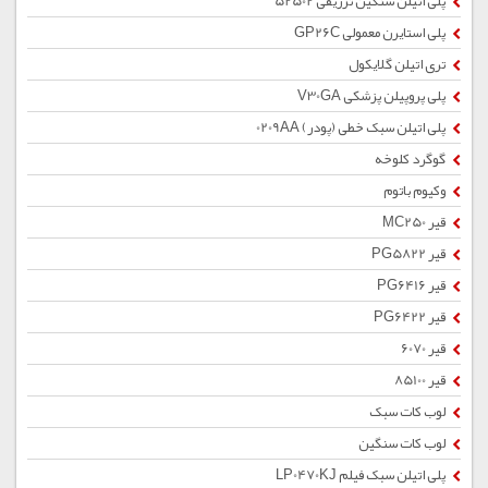
پلی اتیلن سنگین تزریقی 52502
پلی استایرن معمولی GP26C
تری اتیلن گلایکول
پلی پروپیلن پزشکی V30GA
پلی اتیلن سبک خطی (پودر) 0209AA
گوگرد کلوخه
وکیوم باتوم
قیر MC250
قیر PG5822
قیر PG6416
قیر PG6422
قیر 6070
قیر 85100
لوب کات سبک
لوب کات سنگین
پلی اتیلن سبک فیلم LP0470KJ