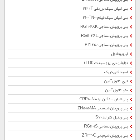
پلی اتیلن سبک تزریقی 1922T
پلی اتیلن سبک فیلم 2100TN00
پلی پروپیلن نساجی RG1102XK
پلی پروپیلن نساجی RG1102XL
پلی پروپیلن نساجی PYI250
ایزوبوتانول
تولوئن دی ایزو سیانات (TDI)
اسید کلریدریک
تری اتانول آمین
منو اتانول آمین
پلی اتیلن سنگین لوله CRP100N
پلی پروپیلن شیمیایی ZH515MA
پلی وینیل کلراید S70
پلی پروپیلن نساجی RG1101S
پلی پروپیلن شیمیایی ZR230C