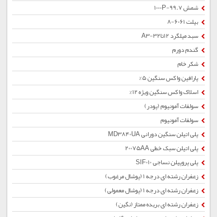
شمش 1000P-99.7
بیلت 6061-8
سبد میلگرد 12تا32-A3
گندم دورم
شکر خام
پارافین واکس سنگین 5%
اسلاک واکس سنگین ویژه 12%
سولفات آمونیوم (پودر)
سولفات آمونیوم
پلی اتیلن سنگین دورانی MD3840UA
پلی اتیلن سبک خطی 20075AA
پلی پروپیلن نساجی SIF010
زعفران رشته ای درجه 1 (پوشال مرغوب)
زعفران رشته ای درجه 1 (پوشال معمولی)
زعفران رشته ای بریده ممتاز (نگین)