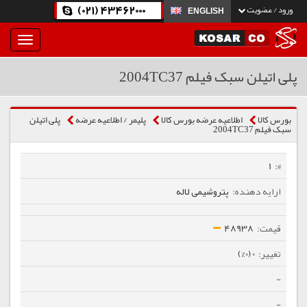
(021) 43462000
ورود / عضویت
ENGLISH
بار
و
بسته
پلی اتیلن سبک فیلم 2004TC37
نمودن
فهرست
بورس کالا
اطلاعیه عرضه بورس کالا
پلیمر / اطلاعیه عرضه
پلی اتیلن
سبک فیلم 2004TC37
1
پتروشیمی لاله
48938
0 (0%)
-
-