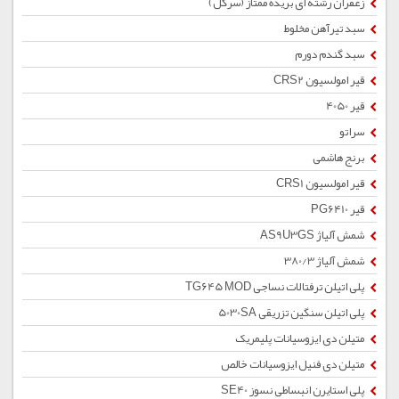
زعفران رشته ای بریده ممتاز (سرگل)
سبد تیرآهن مخلوط
سبد گندم دورم
قیر امولسیون CRS2
قیر 4050
سراتو
برنج هاشمی
قیر امولسیون CRS1
قیر PG6410
شمش آلیاژ AS9U3GS
شمش آلیاژ 380/3
پلی اتیلن ترفتالات نساجی TG645 MOD
پلی اتیلن سنگین تزریقی 5030SA
متیلن دی ایزوسیانات پلیمریک
متیلن دی فنیل ایزوسیانات خالص
پلی استایرن انبساطی نسوز SE40