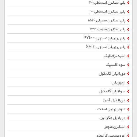
پلی استایرن انبساطی 200
پلی استایرن انبساطی 300
پلی استایرن معمولی 1540
پلی استایرن مقاوم 7240
پلی پروپیلن نساجی PYI220
پلی پروپیلن نساجی SF060
اسید ترفتالیک
سود کاستیک
دی اتیلن گلایکول
ارتوزایلن
منو اتیلن گلایکول
دی اتانول آمین
منومر وینیل استات
دی اتیل هگزانول
استایرن منومر
اوره صنعتی گرانوله