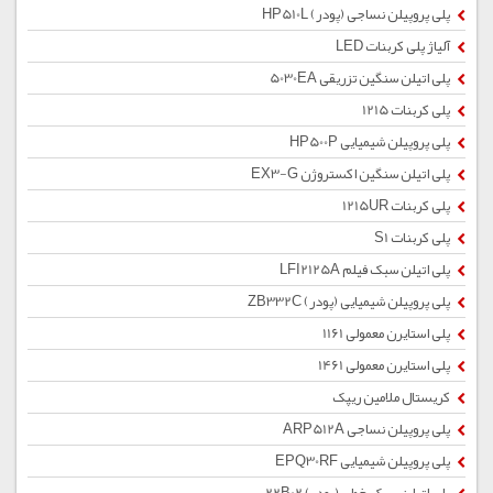
پلی پروپیلن نساجی (پودر) HP510L
آلیاژ پلی کربنات LED
پلی اتیلن سنگین تزریقی 5030EA
پلی کربنات 1215
پلی پروپیلن شیمیایی HP500P
پلی اتیلن سنگین اکستروژن EX3-G
پلی کربنات 1215UR
پلی کربنات S1
پلی اتیلن سبک فیلم LFI2125A
پلی پروپیلن شیمیایی (پودر) ZB332C
پلی استایرن معمولی 1161
پلی استایرن معمولی 1461
کریستال ملامین ریپک
پلی پروپیلن نساجی ARP512A
پلی پروپیلن شیمیایی EPQ30RF