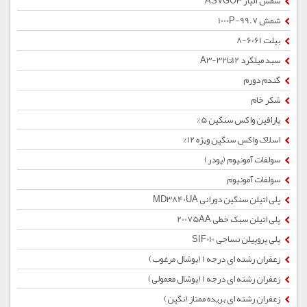
شمش آلیاژ AS7GO3
شمش 1000P-99.7
بیلت 6061-8
سبد میلگرد 12تا32-A3
گندم دورم
شکر خام
پارافین واکس سنگین 5%
اسلاک واکس سنگین ویژه 12%
سولفات آمونیوم (پودر)
سولفات آمونیوم
پلی اتیلن سنگین دورانی MD3840UA
پلی اتیلن سبک خطی 20075AA
پلی پروپیلن نساجی SIF010
زعفران رشته ای درجه 1 (پوشال مرغوب)
زعفران رشته ای درجه 1 (پوشال معمولی)
زعفران رشته ای بریده ممتاز (نگین)