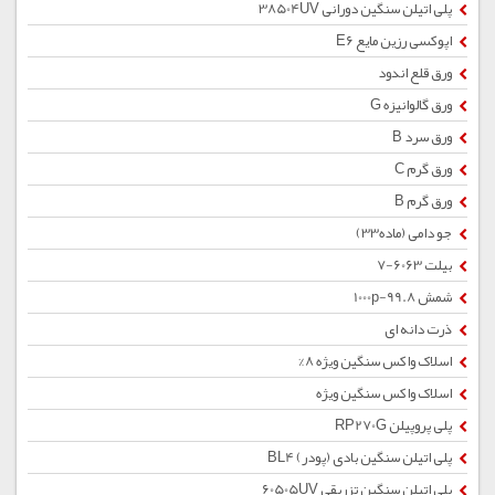
پلی اتیلن سنگین دورانی 38504UV
اپوکسی رزین مایع E6
ورق قلع اندود
ورق گالوانیزه G
ورق سرد B
ورق گرم C
ورق گرم B
جو دامی (ماده33)
بیلت 6063-7
شمش 1000p-99.8
ذرت دانه ای
اسلاک واکس سنگین ویژه 8%
اسلاک واکس سنگین ویژه
پلی پروپیلن RP270G
پلی اتیلن سنگین بادی (پودر) BL4
پلی اتیلن سنگین تزریقی 60505UV