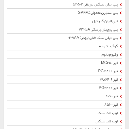
پلی اتیلن سنگین تزریقی 52502
پلی استایرن معمولی GP26C
تری اتیلن گلایکول
پلی پروپیلن پزشکی V30GA
پلی اتیلن سبک خطی (پودر) 0209AA
گوگرد کلوخه
وکیوم باتوم
قیر MC250
قیر PG5822
قیر PG6416
قیر PG6422
قیر 6070
قیر 85100
لوب کات سبک
لوب کات سنگین