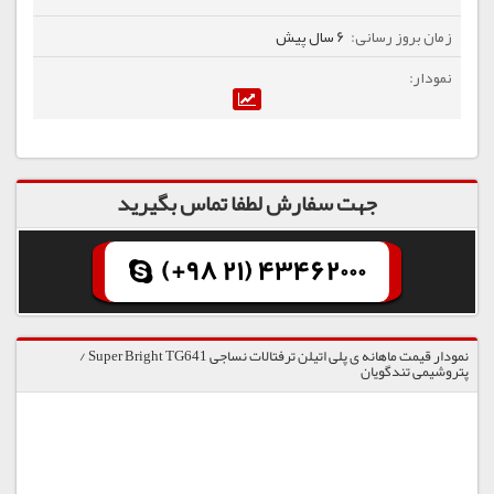
6 سال پیش
جهت سفارش لطفا تماس بگیرید
(+98 21) 43462000
نمودار قیمت ماهانه ی پلی اتیلن ترفتالات نساجی Super Bright TG641 /
پتروشیمی تندگویان