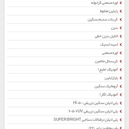
اوره صنعتی گرانوله
زایلین مخلوط
کربنات سدیم سنگین
بنزن
الکیل بنزن خطی
اسید استیک
اوره صنعتی
کریستال ملامین
آمونیاک (مایع)
پارازایلین
آروماتیک سنگین
آمونیاک (گاز)
پلی اتیلن سنگین تزریقی HI0500
پلی اتیلن سنگین تزریقی 60507UV
پلی اتیلن ترفتالات نساجی SUPER BRIGHT
پلی بوتادین رابر 1220