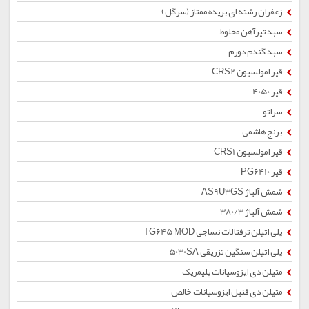
زعفران رشته ای بریده ممتاز (سرگل)
سبد تیرآهن مخلوط
سبد گندم دورم
قیر امولسیون CRS2
قیر 4050
سراتو
برنج هاشمی
قیر امولسیون CRS1
قیر PG6410
شمش آلیاژ AS9U3GS
شمش آلیاژ 380/3
پلی اتیلن ترفتالات نساجی TG645 MOD
پلی اتیلن سنگین تزریقی 5030SA
متیلن دی ایزوسیانات پلیمریک
متیلن دی فنیل ایزوسیانات خالص