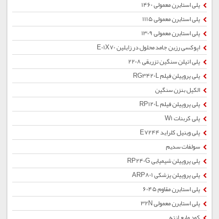
پلی استایرن معمولی 1460
پلی استایرن معمولی 1115
پلی استایرن معمولی 1309
اپوکسی رزین جامد محلول در زایلین E01X70
پلی اتیلن سنگین تزریقی 2208
پلی پروپیلن فیلم RG3420L
الکیل بنزن سنگین
پلی پروپیلن فیلم RP120L
پلی کربنات W1
پلی وینیل کلراید E7244
سولفات سدیم
پلی پروپیلن شیمیایی RP240G
پلی پروپیلن پزشکی ARP801
پلی استایرن مقاوم 6045
پلی استایرن معمولی 32N
کود مایع ازته