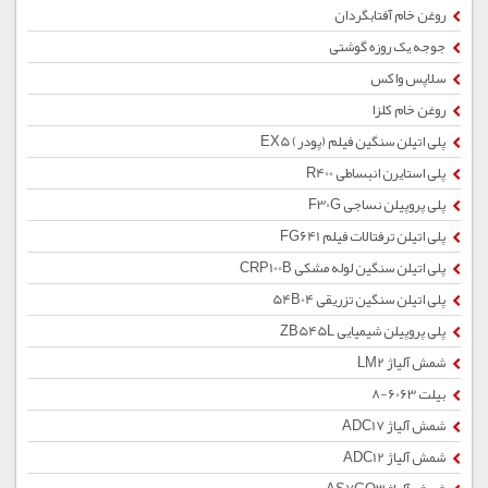
روغن خام آفتابگردان
جوجه یک روزه گوشتی
سلاپس واکس
روغن خام کلزا
پلی اتیلن سنگین فیلم (پودر) EX5
پلی استایرن انبساطی R400
پلی پروپیلن نساجی F30G
پلی اتیلن ترفتالات فیلم FG641
پلی اتیلن سنگین لوله مشکی CRP100B
پلی اتیلن سنگین تزریقی 54B04
پلی پروپیلن شیمیایی ZB545L
شمش آلیاژ LM2
بیلت 6063-8
شمش آلیاژ ADC17
شمش آلیاژ ADC12