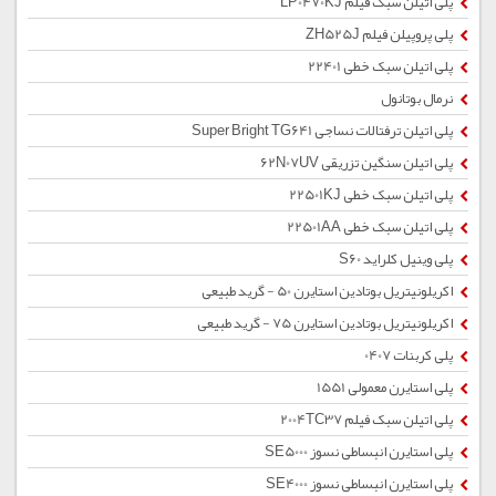
پلی اتیلن سبک فیلم LP0470KJ
پلی پروپیلن فیلم ZH525J
پلی اتیلن سبک خطی 22401
نرمال بوتانول
پلی اتیلن ترفتالات نساجی Super Bright TG641
پلی اتیلن سنگین تزریقی 62N07UV
پلی اتیلن سبک خطی 22501KJ
پلی اتیلن سبک خطی 22501AA
پلی وینیل کلراید S60
اکریلونیتریل بوتادین استایرن 50 - گرید طبیعی
اکریلونیتریل بوتادین استایرن 75 - گرید طبیعی
پلی کربنات 0407
پلی استایرن معمولی 1551
پلی اتیلن سبک فیلم 2004TC37
پلی استایرن انبساطی نسوز SE5000
پلی استایرن انبساطی نسوز SE4000