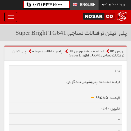
(021) 43462000
ورود / عضویت
ENGLISH
بار
و
بسته
پلی اتیلن ترفتالات نساجی Super Bright TG641
نمودن
فهرست
بورس کالا
اطلاعیه عرضه بورس کالا
پلیمر / اطلاعیه عرضه
پلی اتیلن
ترفتالات نساجی Super Bright TG641
1
پتروشیمی تندگویان
99585
0 (0%)
-
-