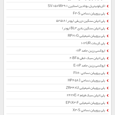
اکریلونیتریل بوتادین استایرن SV0157W2901
پلی پروپیلن نساجی F30S
پلی اتیلن سنگین تزریقی (پودر) 52518
پلی اتیلن سنگین بادی BL3 (پودر)
پلی پروپیلن شیمیایی RP210G
پلی کربنات 1012UR
اپوکسی رزین جامد 011P
پلی اتیلن سبک خطی 20BF5
اپوکسی رزین جامد E011P
پلی پروپیلن نساجی FI160
پلی پروپیلن نساجی HP456J
پلی پروپیلن شیمیایی ZR348U
پلی اتیلن سبک فیلم 2426E02
پلی پروپیلن شیمیایی EP1X30F
پلی پروپیلن نساجی X30S