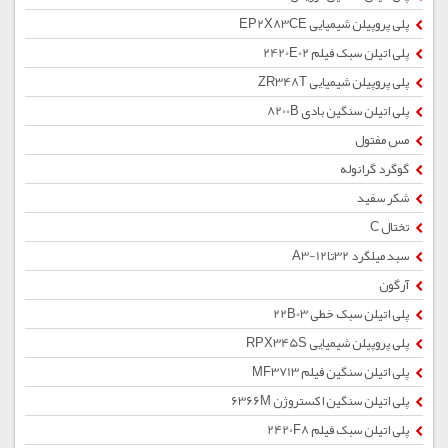
پلی پروپیلن شیمیایی EP2X83CE
پلی اتیلن سبک فیلم 2420E02
پلی پروپیلن شیمیایی ZR348T
پلی اتیلن سنگین بادی 8200B
مس مفتول
گوگرد گرانوله
شکر سفید
تختال C
سبد میلگرد 32تا12-A3
آرگون
پلی اتیلن سبک خطی 22B03
پلی پروپیلن شیمیایی RPX345S
پلی اتیلن سنگین فیلم MF3713
پلی اتیلن سنگین اکستروژن 6366M
پلی اتیلن سبک فیلم 2420F8