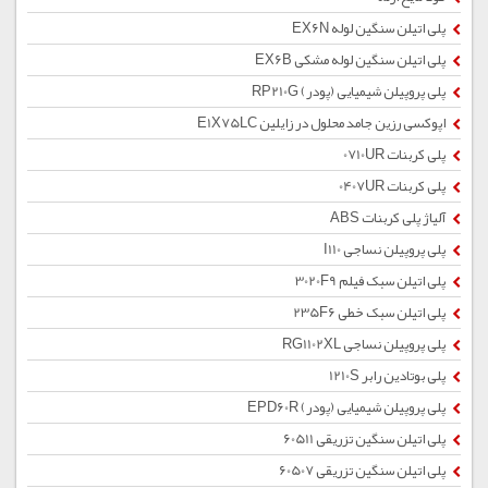
پلی اتیلن سنگین لوله EX6N
پلی اتیلن سنگین لوله مشکی EX6B
پلی پروپیلن شیمیایی (پودر) RP210G
اپوکسی رزین جامد محلول در زایلین E1X75LC
پلی کربنات 0710UR
پلی کربنات 0407UR
آلیاژ پلی کربنات ABS
پلی پروپیلن نساجی I110
پلی اتیلن سبک فیلم 3020F9
پلی اتیلن سبک خطی 235F6
پلی پروپیلن نساجی RG1102XL
پلی بوتادین رابر 1210S
پلی پروپیلن شیمیایی (پودر) EPD60R
پلی اتیلن سنگین تزریقی 60511
پلی اتیلن سنگین تزریقی 60507