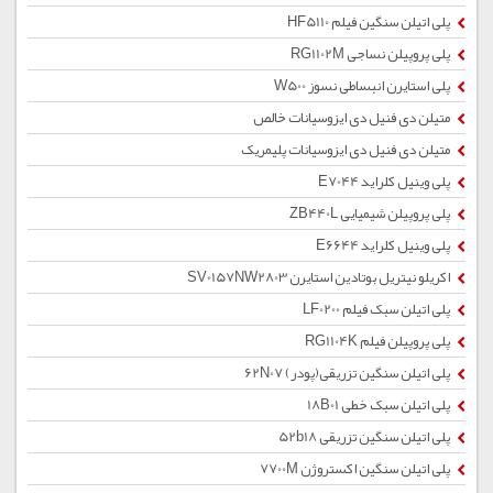
پلی اتیلن سنگین فیلم HF5110
پلی پروپیلن نساجی RG1102M
پلی استایرن انبساطی نسوز W500
متیلن دی فنیل دی ایزوسیانات خالص
متیلن دی فنیل دی ایزوسیانات پلیمریک
پلی وینیل کلراید E7044
پلی پروپیلن شیمیایی ZB440L
پلی وینیل کلراید E6644
اکریلو نیتریل بوتادین استایرن SV0157NW2803
پلی اتیلن سبک فیلم LF0200
پلی پروپیلن فیلم RG1104K
پلی اتیلن سنگین تزریقی(پودر) 62N07
پلی اتیلن سبک خطی 18B01
پلی اتیلن سنگین تزریقی 52b18
پلی اتیلن سنگین اکستروژن 7700M