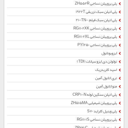
پلی پروپیلن نساجی ZH552R
پلی اتیلن سبک تزریقی 1922T
پلی اتیلن سبک فیلم 2100TN00
پلی پروپیلن نساجی RG1102XK
پلی پروپیلن نساجی RG1102XL
پلی پروپیلن نساجی PYI250
ایزوبوتانول
تولوئن دی ایزو سیانات (TDI)
اسید کلریدریک
تری اتانول آمین
منو اتانول آمین
پلی اتیلن سنگین لوله CRP100N
پلی پروپیلن شیمیایی ZH515MA
پلی وینیل کلراید S70
پلی پروپیلن نساجی RG1101S
پلی پروپیلن شیمیایی ZR230C