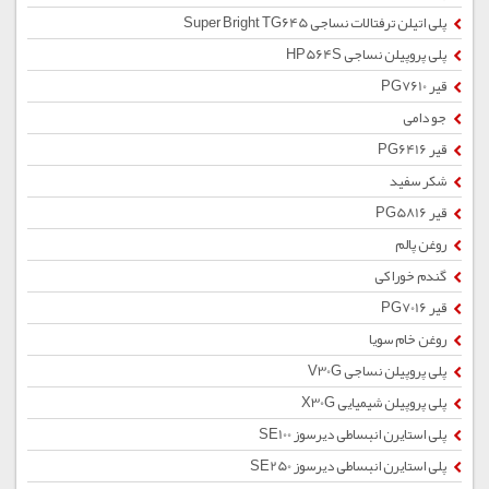
پلی اتیلن ترفتالات نساجی Super Bright TG645
پلی پروپیلن نساجی HP564S
قیر PG7610
جو دامی
قیر PG6416
شکر سفید
قیر PG5816
روغن پالم
گندم خوراکی
قیر PG7016
روغن خام سویا
پلی پروپیلن نساجی V30G
پلی پروپیلن شیمیایی X30G
پلی استایرن انبساطی دیرسوز SE100
پلی استایرن انبساطی دیرسوز SE250