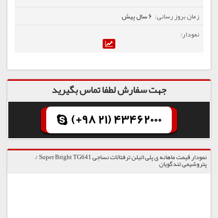
6 سال پیش
جهت سفارش لطفا تماس بگیرید
(+98 21) 43462000
نمودار قیمت ماهانه ی پلی اتیلن ترفتالات نساجی Super Bright TG641 /
پتروشیمی تندگویان