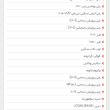
پلی بوتادین رابر 1220
پلی اتیلن سنگین تزریقی 60507UV
پلی پروپیلن نساجی C30S
پلی پروپیلن شیمیایی C30G
قیر 6070
قیر 85100
لوب کات سنگین
گوگرد گرانوله
سلاپس واکس
وکیوم باتوم
پلی پروپیلن نساجی Z30G
پلی پروپیلن نساجی HP510L
پلی پروپیلن نساجی 1102L
اسید سولفوریک
بنزن (COAL BASE)