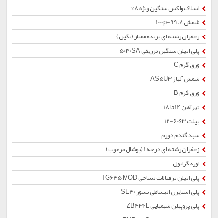
اسلاک واکس سنگین ویژه 8%
شمش 1000p-99.8
زعفران رشته ای بریده ممتاز (نگین)
پلی اتیلن سنگین تزریقی 5030SA
ورق گرم C
شمش آلیاژ AS5U3
ورق گرم B
تیرآهن 14 تا 18
بیلت 6063-12
سبد گندم دورم
زعفران رشته ای درجه 1 (پوشال مرغوب)
اوره گرانول
پلی اتیلن ترفتالات نساجی TG645 MOD
پلی استایرن انبساطی نسوز SE40
پلی پروپیلن شیمیایی ZB432L