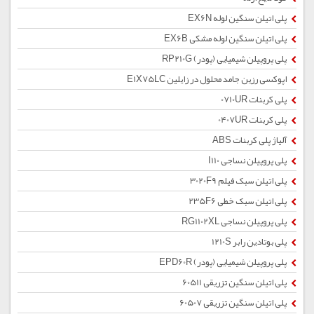
پلی اتیلن سنگین لوله EX6N
پلی اتیلن سنگین لوله مشکی EX6B
پلی پروپیلن شیمیایی (پودر) RP210G
اپوکسی رزین جامد محلول در زایلین E1X75LC
پلی کربنات 0710UR
پلی کربنات 0407UR
آلیاژ پلی کربنات ABS
پلی پروپیلن نساجی I110
پلی اتیلن سبک فیلم 3020F9
پلی اتیلن سبک خطی 235F6
پلی پروپیلن نساجی RG1102XL
پلی بوتادین رابر 1210S
پلی پروپیلن شیمیایی (پودر) EPD60R
پلی اتیلن سنگین تزریقی 60511
پلی اتیلن سنگین تزریقی 60507