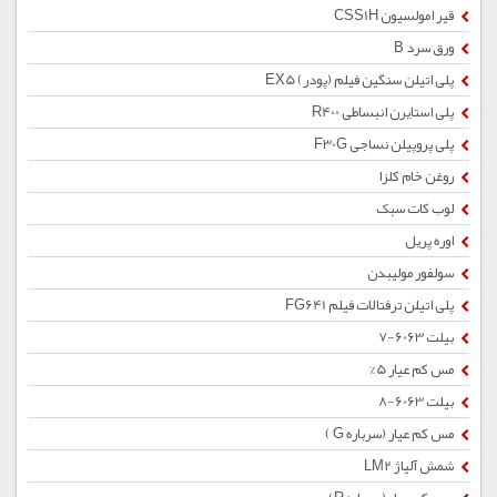
قیر امولسیون CSS1H
ورق سرد B
پلی اتیلن سنگین فیلم (پودر) EX5
پلی استایرن انبساطی R400
پلی پروپیلن نساجی F30G
روغن خام کلزا
لوب کات سبک
اوره پریل
سولفور مولیبدن
پلی اتیلن ترفتالات فیلم FG641
بیلت 6063-7
مس کم عیار 5%
بیلت 6063-8
مس کم عیار (سرباره G )
شمش آلیاژ LM2