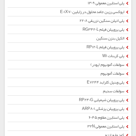
پلی استایرن معمولی 1309
اپوکسی رزین جامد محلول در زایلین E01X70
پلی اتیلن سنگین تزریقی 2208
پلی پروپیلن فیلم RG3420L
الکیل بنزن سنگین
پلی پروپیلن فیلم RP120L
پلی کربنات W1
سولفات آمونیوم (پودر)
سولفات آمونیوم
پلی وینیل کلراید E7244
سولفات سدیم
پلی پروپیلن شیمیایی RP240G
پلی پروپیلن پزشکی ARP801
پلی استایرن مقاوم 6045
پلی استایرن معمولی 32N
کود مایع ازته