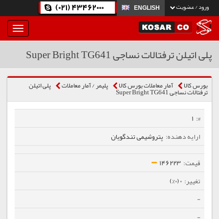
(021) 43462000
ورود / عضویت
ENGLISH
بار
و
بسته
پلی اتیلن ترفتالات نساجی Super Bright TG641
نمودن
فهرست
بورس کالا
آمار معاملات بورس کالا
پلیمر / آمار معاملات
پلی اتیلن
ترفتالات نساجی Super Bright TG641
1
پتروشیمی تندگویان
146223
0 (0%)
-
-