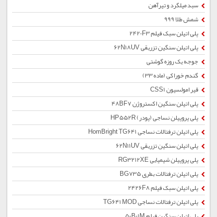
سبد میلگرد و تیرآهن
شمش طلا 999
پلی اتیلن سبک فیلم 2420F3
پلی اتیلن سنگین تزریقی 62N18UV
جوجه یک روزه گوشتی
گندم خوراکی (ماده 33)
قیر امولسیون CSS1
پلی اتیلن سنگین اکستروژن 48BF7
پلی پروپیلن نساجی (پودر) HP552R
پلی اتیلن ترفتالات نساجی HomBright TG641
پلی اتیلن سنگین تزریقی 62N11UV
پلی پروپیلن شیمیایی RG3212XE
پلی اتیلن ترفتالات بطری BG735
پلی اتیلن سبک فیلم 2426F8
پلی اتیلن ترفتالات نساجی TG641 MOD
پلی اتیلن سنگین فیلم 50B01M