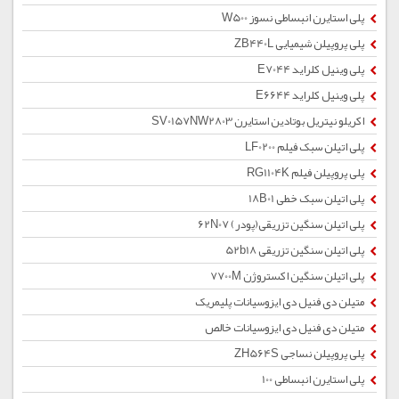
پلی استایرن انبساطی نسوز W500
پلی پروپیلن شیمیایی ZB440L
پلی وینیل کلراید E7044
پلی وینیل کلراید E6644
اکریلو نیتریل بوتادین استایرن SV0157NW2803
پلی اتیلن سبک فیلم LF0200
پلی پروپیلن فیلم RG1104K
پلی اتیلن سبک خطی 18B01
پلی اتیلن سنگین تزریقی(پودر) 62N07
پلی اتیلن سنگین تزریقی 52b18
پلی اتیلن سنگین اکستروژن 7700M
متیلن دی فنیل دی ایزوسیانات پلیمریک
متیلن دی فنیل دی ایزوسیانات خالص
پلی پروپیلن نساجی ZH564S
پلی استایرن انبساطی 100