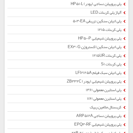
پلی پروپیلن نساجی (پودر) HP510L
آلیاژ پلی کربنات LED
پلی اتیلن سنگین تزریقی 5030EA
پلی کربنات 1215
پلی پروپیلن شیمیایی HP500P
پلی اتیلن سنگین اکستروژن EX3-G
پلی کربنات 1215UR
پلی کربنات S1
پلی اتیلن سبک فیلم LFI2125A
پلی پروپیلن شیمیایی (پودر) ZB332C
پلی استایرن معمولی 1461
پلی استایرن معمولی 1161
کریستال ملامین ریپک
پلی پروپیلن نساجی ARP512A
پلی پروپیلن شیمیایی EPQ30RF