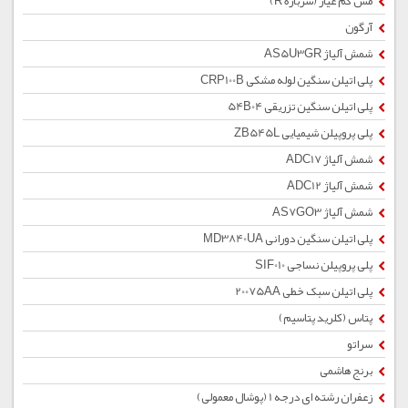
مس کم عیار (سرباره R)
آرگون
شمش آلیاژ AS5U3GR
پلی اتیلن سنگین لوله مشکی CRP100B
پلی اتیلن سنگین تزریقی 54B04
پلی پروپیلن شیمیایی ZB545L
شمش آلیاژ ADC17
شمش آلیاژ ADC12
شمش آلیاژ AS7GO3
پلی اتیلن سنگین دورانی MD3840UA
پلی پروپیلن نساجی SIF010
پلی اتیلن سبک خطی 20075AA
پتاس (کلرید پتاسیم)
سراتو
برنج هاشمی
زعفران رشته ای درجه 1 (پوشال معمولی)