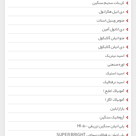
کربنات سدیم سنگین
دی اتیل هگزانول
منومر وینیل استات
دی اتانول آمین
منو اتیلن گلایکول
دی اتیلن گلایکول
اسید نیتریک
اوره صنعتی
اسید استیک
اسید ترفتالیک
آمونیاک (مایع)
آمونیاک (گاز)
پارازایلین
آروماتیک سنگین
پلی اتیلن سنگین تزریقی HI0500
پلی اتیلن ترفتالات نساجی SUPER BRIGHT