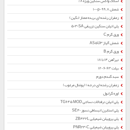
اسلاک واکس سنگین ویژه 8%
شمش 1000p-99.8
زعفران رشته ای بریده ممتاز (نگین)
پلی اتیلن سنگین تزریقی 5030SA
ورق گرم C
شمش آلیاژ AS5U3
ورق گرم B
تیرآهن 14 تا 18
بیلت 6063-12
سبد گندم دورم
زعفران رشته ای درجه 1 (پوشال مرغوب)
اوره گرانول
پلی اتیلن ترفتالات نساجی TG645 MOD
پلی استایرن انبساطی نسوز SE40
پلی پروپیلن شیمیایی ZB432L
پلی پروپیلن شیمیایی PNR230C