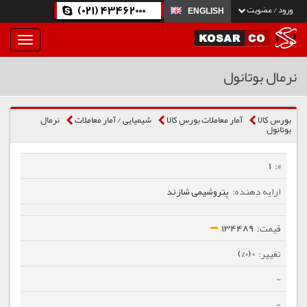
(021) 43462000
ورود / عضویت
ENGLISH
بار
و
بسته
نرمال بوتانول
نمودن
فهرست
بورس کالا
آمار معاملات بورس کالا
شیمیایی / آمار معاملات
نرمال
بوتانول
1
پتروشیمی شازند
134489
0 (0%)
-
-