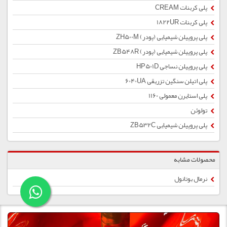
پلی کربنات CREAM
پلی کربنات 1822UR
پلی پروپیلن شیمیایی (پودر) ZH500M
پلی پروپیلن شیمیایی (پودر) ZB548R
پلی پروپیلن نساجی HP501D
پلی اتیلن سنگین تزریقی 6040UA
پلی استایرن معمولی 1160
تولوئن
پلی پروپیلن شیمیایی ZB532C
محصولات مشابه
نرمال بوتانول