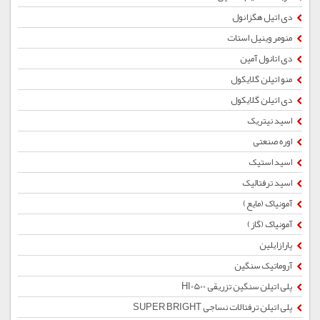
دی اتیل هگزانول
منومر وینیل استات
دی اتانول آمین
منو اتیلن گلایکول
دی اتیلن گلایکول
اسید نیتریک
اوره صنعتی
اسید استیک
اسید ترفتالیک
آمونیاک (مایع)
آمونیاک (گاز)
پارازایلین
آروماتیک سنگین
پلی اتیلن سنگین تزریقی HI0500
پلی اتیلن ترفتالات نساجی SUPER BRIGHT