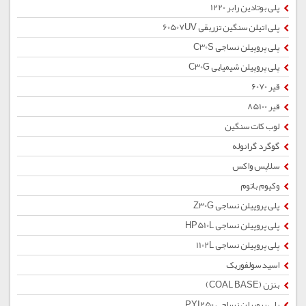
پلی بوتادین رابر 1220
پلی اتیلن سنگین تزریقی 60507UV
پلی پروپیلن نساجی C30S
پلی پروپیلن شیمیایی C30G
قیر 6070
قیر 85100
لوب کات سنگین
گوگرد گرانوله
سلاپس واکس
وکیوم باتوم
پلی پروپیلن نساجی Z30G
پلی پروپیلن نساجی HP510L
پلی پروپیلن نساجی 1102L
اسید سولفوریک
بنزن (COAL BASE)
پلی پروپیلن نساجی PYI250