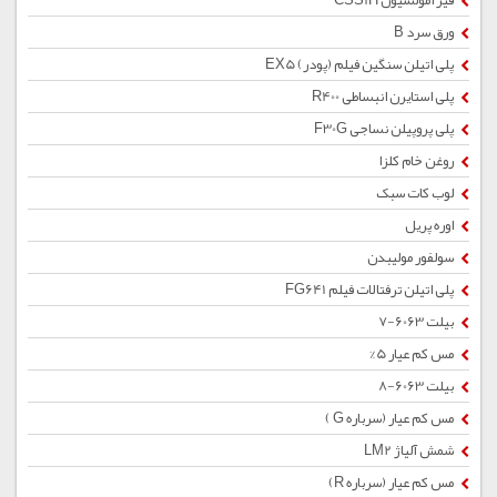
قیر امولسیون CSS1H
ورق سرد B
پلی اتیلن سنگین فیلم (پودر) EX5
پلی استایرن انبساطی R400
پلی پروپیلن نساجی F30G
روغن خام کلزا
لوب کات سبک
اوره پریل
سولفور مولیبدن
پلی اتیلن ترفتالات فیلم FG641
بیلت 6063-7
مس کم عیار 5%
بیلت 6063-8
مس کم عیار (سرباره G )
شمش آلیاژ LM2
مس کم عیار (سرباره R)