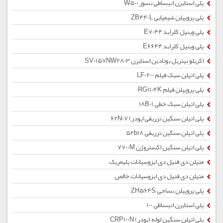
پلی استایرن انبساطی نسوز W500
پلی پروپیلن شیمیایی ZB440L
پلی وینیل کلراید E7044
پلی وینیل کلراید E6644
اکریلو نیتریل بوتادین استایرن SV0157NW2803
پلی اتیلن سبک فیلم LF0200
پلی پروپیلن فیلم RG1104K
پلی اتیلن سبک خطی 18B01
پلی اتیلن سنگین تزریقی(پودر) 62N07
پلی اتیلن سنگین تزریقی 52b18
پلی اتیلن سنگین اکستروژن 7700M
متیلن دی فنیل دی ایزوسیانات پلیمریک
متیلن دی فنیل دی ایزوسیانات خالص
پلی پروپیلن نساجی ZH564S
پلی استایرن انبساطی 100
پلی اتیلن سنگین لوله (پودر) CRP100N