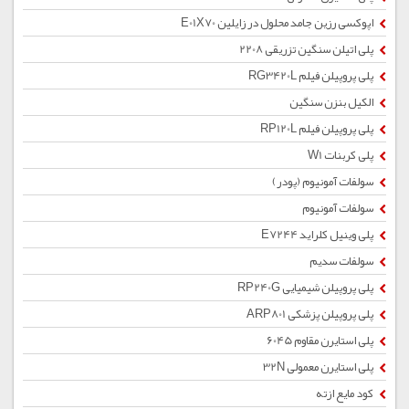
اپوکسی رزین جامد محلول در زایلین E01X70
پلی اتیلن سنگین تزریقی 2208
پلی پروپیلن فیلم RG3420L
الکیل بنزن سنگین
پلی پروپیلن فیلم RP120L
پلی کربنات W1
سولفات آمونیوم (پودر)
سولفات آمونیوم
پلی وینیل کلراید E7244
سولفات سدیم
پلی پروپیلن شیمیایی RP240G
پلی پروپیلن پزشکی ARP801
پلی استایرن مقاوم 6045
پلی استایرن معمولی 32N
کود مایع ازته