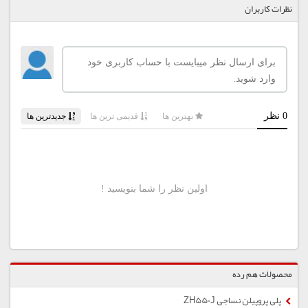
نظرات کاربران
محصولات هم رده
پلی پروپیلن نساجی ZH550J