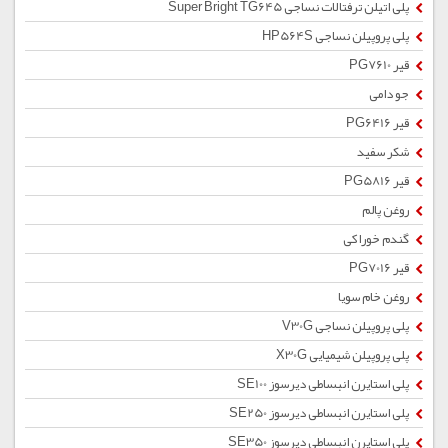
پلی اتیلن ترفتالات نساجی Super Bright TG645
پلی پروپیلن نساجی HP564S
قیر PG7610
جو دامی
قیر PG6416
شکر سفید
قیر PG5816
روغن پالم
گندم خوراکی
قیر PG7016
روغن خام سویا
پلی پروپیلن نساجی V30G
پلی پروپیلن شیمیایی X30G
پلی استایرن انبساطی دیرسوز SE100
پلی استایرن انبساطی دیرسوز SE250
پلی استایرن انبساطی دیرسوز SE350