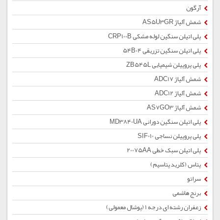
آرگون
شمش آلیاژ AS5U3GR
پلی اتیلن سنگین لوله مشکی CRP100B
پلی اتیلن سنگین تزریقی 54B04
پلی پروپیلن شیمیایی ZB545L
شمش آلیاژ ADC17
شمش آلیاژ ADC12
شمش آلیاژ AS7GO3
پلی اتیلن سنگین دورانی MD3840UA
پلی پروپیلن نساجی SIF010
پلی اتیلن سبک خطی 20075AA
پتاس (کلرید پتاسیم)
سراتو
برنج هاشمی
زعفران رشته ای درجه 1 (پوشال معمولی)