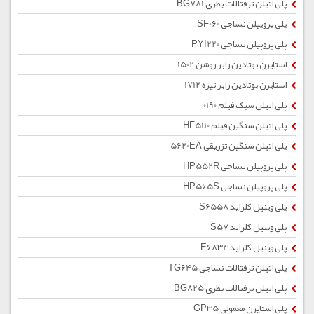
پلی اتیلن ترفتالات بطری BG781
پلی پروپیلن نساجی SF060
پلی پروپیلن نساجی PYI220
استایرن بوتادین رابر روشن 1502
استایرن بوتادین رابر تیره 1712
پلی اتیلن سبک فیلم 0190
پلی اتیلن سنگین فیلم HF5110
پلی اتیلن سنگین تزریقی 5620EA
پلی پروپیلن نساجی HP552R
پلی پروپیلن نساجی HP565S
پلی وینیل کلراید S6558
پلی وینیل کلراید S57
پلی وینیل کلراید E6834
پلی اتیلن ترفتالات نساجی TG645
پلی اتیلن ترفتالات بطری BG825
پلی استایرن معمولی GP35