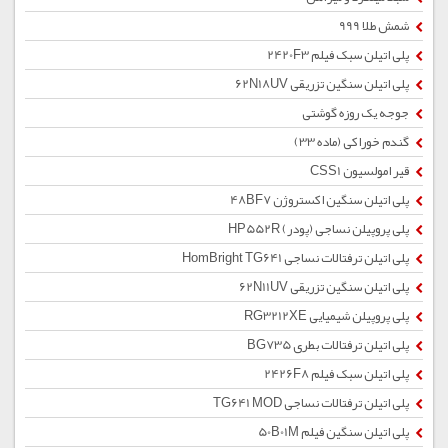
شمش طلا 999
پلی اتیلن سبک فیلم 2420F3
پلی اتیلن سنگین تزریقی 62N18UV
جوجه یک روزه گوشتی
گندم خوراکی (ماده 33)
قیر امولسیون CSS1
پلی اتیلن سنگین اکستروژن 48BF7
پلی پروپیلن نساجی (پودر) HP552R
پلی اتیلن ترفتالات نساجی HomBright TG641
پلی اتیلن سنگین تزریقی 62N11UV
پلی پروپیلن شیمیایی RG3212XE
پلی اتیلن ترفتالات بطری BG735
پلی اتیلن سبک فیلم 2426F8
پلی اتیلن ترفتالات نساجی TG641 MOD
پلی اتیلن سنگین فیلم 50B01M