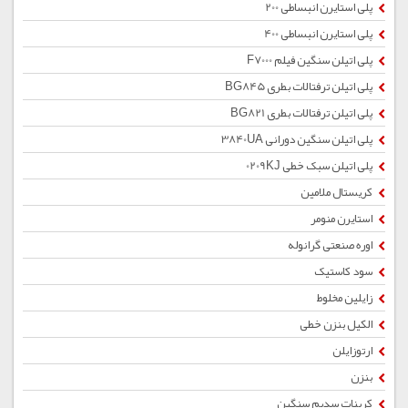
پلی استایرن انبساطی 200
پلی استایرن انبساطی 400
پلی اتیلن سنگین فیلم F7000
پلی اتیلن ترفتالات بطری BG845
پلی اتیلن ترفتالات بطری BG821
پلی اتیلن سنگین دورانی 3840UA
پلی اتیلن سبک خطی 0209KJ
کریستال ملامین
استایرن منومر
اوره صنعتی گرانوله
سود کاستیک
زایلین مخلوط
الکیل بنزن خطی
ارتوزایلن
بنزن
کربنات سدیم سنگین