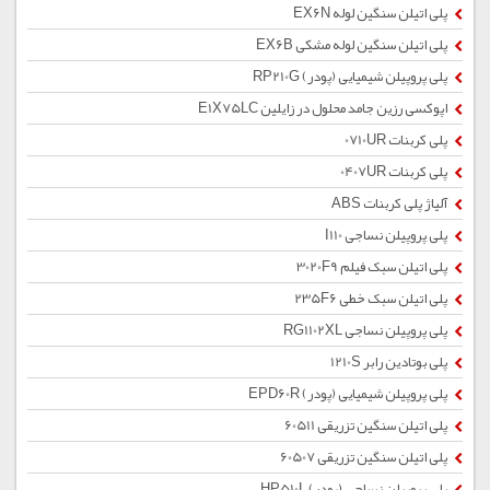
پلی اتیلن سنگین لوله EX6N
پلی اتیلن سنگین لوله مشکی EX6B
پلی پروپیلن شیمیایی (پودر) RP210G
اپوکسی رزین جامد محلول در زایلین E1X75LC
پلی کربنات 0710UR
پلی کربنات 0407UR
آلیاژ پلی کربنات ABS
پلی پروپیلن نساجی I110
پلی اتیلن سبک فیلم 3020F9
پلی اتیلن سبک خطی 235F6
پلی پروپیلن نساجی RG1102XL
پلی بوتادین رابر 1210S
پلی پروپیلن شیمیایی (پودر) EPD60R
پلی اتیلن سنگین تزریقی 60511
پلی اتیلن سنگین تزریقی 60507
پلی پروپیلن نساجی (پودر) HP510L