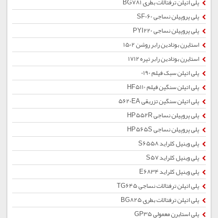
پلی اتیلن ترفتالات بطری BG781
پلی پروپیلن نساجی SF060
پلی پروپیلن نساجی PYI220
استایرن بوتادین رابر روشن 1502
استایرن بوتادین رابر تیره 1712
پلی اتیلن سبک فیلم 0190
پلی اتیلن سنگین فیلم HF5110
پلی اتیلن سنگین تزریقی 5620EA
پلی پروپیلن نساجی HP552R
پلی پروپیلن نساجی HP565S
پلی وینیل کلراید S6558
پلی وینیل کلراید S57
پلی وینیل کلراید E6834
پلی اتیلن ترفتالات نساجی TG645
پلی اتیلن ترفتالات بطری BG825
پلی استایرن معمولی GP35