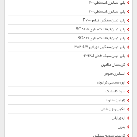
پلی استایرن انبساطی 200
پلی استایرن انبساطی 400
پلی اتیلن سنگین فیلم F7000
پلی اتیلن ترفتالات بطری BG845
پلی اتیلن ترفتالات بطری BG821
پلی اتیلن سنگین دورانی 3840UA
پلی اتیلن سبک خطی 0209KJ
کریستال ملامین
استایرن منومر
اوره صنعتی گرانوله
سود کاستیک
زایلین مخلوط
الکیل بنزن خطی
ارتوزایلن
بنزن
کربنات سدیم سنگین