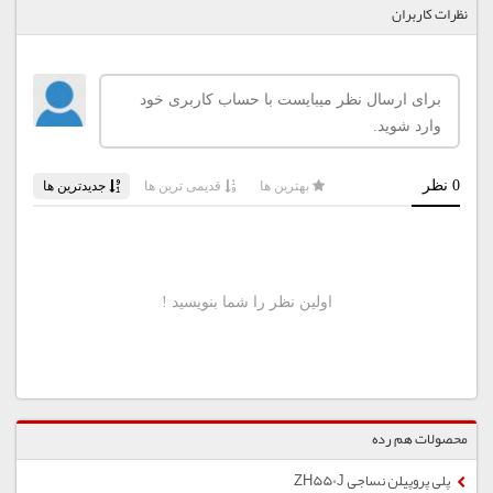
نظرات کاربران
محصولات هم رده
پلی پروپیلن نساجی ZH550J