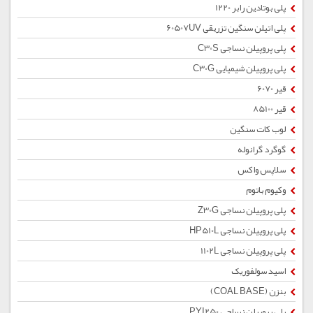
پلی بوتادین رابر 1220
پلی اتیلن سنگین تزریقی 60507UV
پلی پروپیلن نساجی C30S
پلی پروپیلن شیمیایی C30G
قیر 6070
قیر 85100
لوب کات سنگین
گوگرد گرانوله
سلاپس واکس
وکیوم باتوم
پلی پروپیلن نساجی Z30G
پلی پروپیلن نساجی HP510L
پلی پروپیلن نساجی 1102L
اسید سولفوریک
بنزن (COAL BASE)
پلی پروپیلن نساجی PYI250