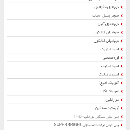
دی اتیل هگزانول
منومر وینیل استات
دی اتانول آمین
منو اتیلن گلایکول
دی اتیلن گلایکول
اسید نیتریک
اوره صنعتی
اسید استیک
اسید ترفتالیک
آمونیاک (مایع)
آمونیاک (گاز)
پارازایلین
آروماتیک سنگین
پلی اتیلن سنگین تزریقی HI0500
پلی اتیلن ترفتالات نساجی SUPER BRIGHT