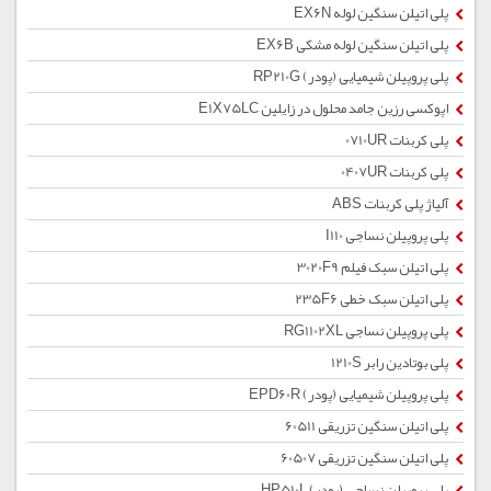
پلی اتیلن سنگین لوله EX6N
پلی اتیلن سنگین لوله مشکی EX6B
پلی پروپیلن شیمیایی (پودر) RP210G
اپوکسی رزین جامد محلول در زایلین E1X75LC
پلی کربنات 0710UR
پلی کربنات 0407UR
آلیاژ پلی کربنات ABS
پلی پروپیلن نساجی I110
پلی اتیلن سبک فیلم 3020F9
پلی اتیلن سبک خطی 235F6
پلی پروپیلن نساجی RG1102XL
پلی بوتادین رابر 1210S
پلی پروپیلن شیمیایی (پودر) EPD60R
پلی اتیلن سنگین تزریقی 60511
پلی اتیلن سنگین تزریقی 60507
پلی پروپیلن نساجی (پودر) HP510L