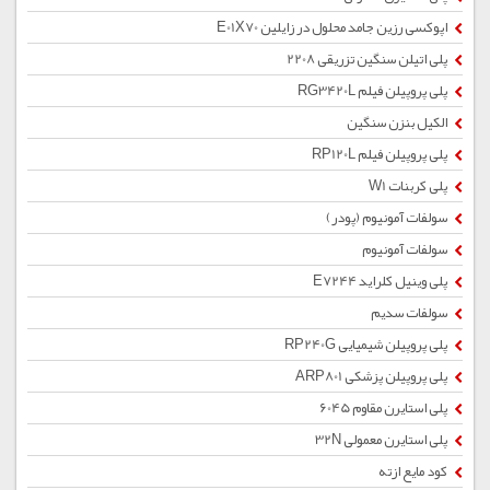
اپوکسی رزین جامد محلول در زایلین E01X70
پلی اتیلن سنگین تزریقی 2208
پلی پروپیلن فیلم RG3420L
الکیل بنزن سنگین
پلی پروپیلن فیلم RP120L
پلی کربنات W1
سولفات آمونیوم (پودر)
سولفات آمونیوم
پلی وینیل کلراید E7244
سولفات سدیم
پلی پروپیلن شیمیایی RP240G
پلی پروپیلن پزشکی ARP801
پلی استایرن مقاوم 6045
پلی استایرن معمولی 32N
کود مایع ازته