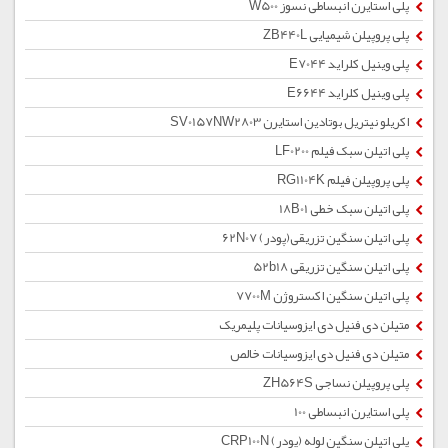
پلی استایرن انبساطی نسوز W500
پلی پروپیلن شیمیایی ZB440L
پلی وینیل کلراید E7044
پلی وینیل کلراید E6644
اکریلو نیتریل بوتادین استایرن SV0157NW2803
پلی اتیلن سبک فیلم LF0200
پلی پروپیلن فیلم RG1104K
پلی اتیلن سبک خطی 18B01
پلی اتیلن سنگین تزریقی(پودر) 62N07
پلی اتیلن سنگین تزریقی 52b18
پلی اتیلن سنگین اکستروژن 7700M
متیلن دی فنیل دی ایزوسیانات پلیمریک
متیلن دی فنیل دی ایزوسیانات خالص
پلی پروپیلن نساجی ZH564S
پلی استایرن انبساطی 100
پلی اتیلن سنگین لوله (پودر) CRP100N