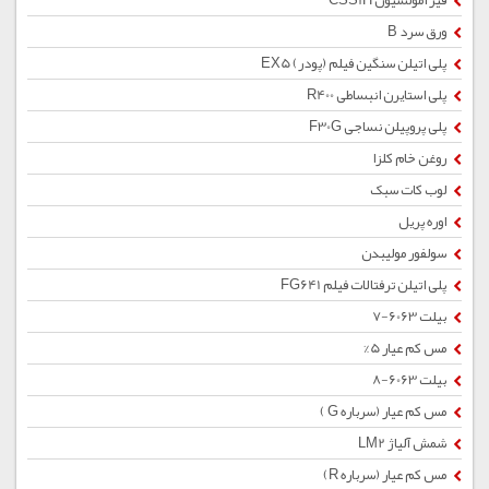
قیر امولسیون CSS1H
ورق سرد B
پلی اتیلن سنگین فیلم (پودر) EX5
پلی استایرن انبساطی R400
پلی پروپیلن نساجی F30G
روغن خام کلزا
لوب کات سبک
اوره پریل
سولفور مولیبدن
پلی اتیلن ترفتالات فیلم FG641
بیلت 6063-7
مس کم عیار 5%
بیلت 6063-8
مس کم عیار (سرباره G )
شمش آلیاژ LM2
مس کم عیار (سرباره R)