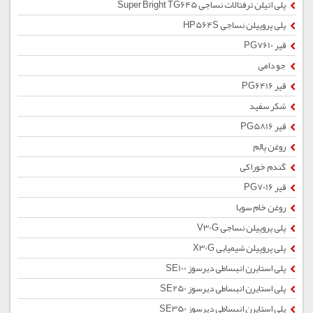
پلی اتیلن ترفتالات نساجی Super Bright TG645
پلی پروپیلن نساجی HP564S
قیر PG7610
جو دامی
قیر PG6416
شکر سفید
قیر PG5816
روغن پالم
گندم خوراکی
قیر PG7016
روغن خام سویا
پلی پروپیلن نساجی V30G
پلی پروپیلن شیمیایی X30G
پلی استایرن انبساطی دیرسوز SE100
پلی استایرن انبساطی دیرسوز SE250
پلی استایرن انبساطی دیرسوز SE350