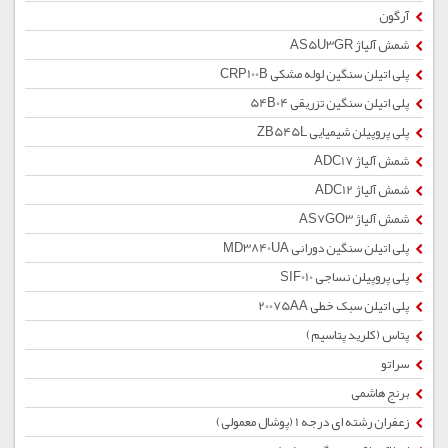
آرگون
شمش آلیاژ AS5U3GR
پلی اتیلن سنگین لوله مشکی CRP100B
پلی اتیلن سنگین تزریقی 54B04
پلی پروپیلن شیمیایی ZB545L
شمش آلیاژ ADC17
شمش آلیاژ ADC12
شمش آلیاژ AS7GO3
پلی اتیلن سنگین دورانی MD3840UA
پلی پروپیلن نساجی SIF010
پلی اتیلن سبک خطی 20075AA
پتاس (کلرید پتاسیم)
سراتو
برنج هاشمی
زعفران رشته ای درجه 1 (پوشال معمولی)