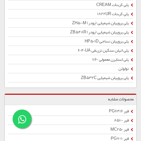
پلی کربنات CREAM
پلی کربنات 1822UR
پلی پروپیلن شیمیایی (پودر) ZH500M
پلی پروپیلن شیمیایی (پودر) ZB548R
پلی پروپیلن نساجی HP501D
پلی اتیلن سنگین تزریقی 6040UA
پلی استایرن معمولی 1160
تولوئن
پلی پروپیلن شیمیایی ZB532C
محصولات مشابه
قیر PG6416
قیر 85100
قیر MC250
قیر PG7010