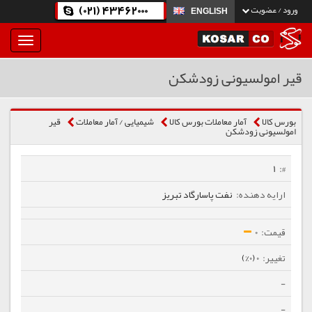
(021) 43462000
ورود / عضویت
ENGLISH
بار
و
بسته
قیر امولسیونی زودشکن
نمودن
فهرست
بورس کالا
آمار معاملات بورس کالا
شیمیایی / آمار معاملات
قیر
امولسیونی زودشکن
1
نفت پاسارگاد تبریز
0
0 (0%)
-
-