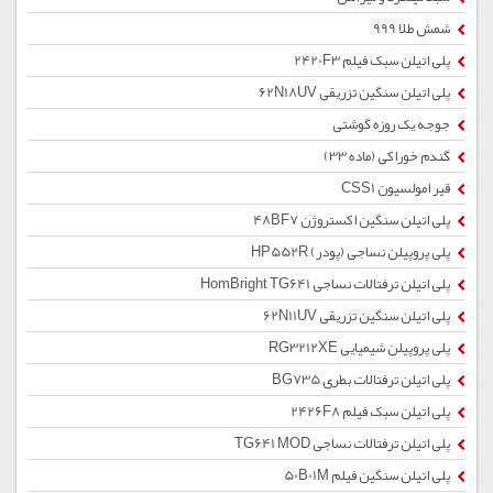
شمش طلا 999
پلی اتیلن سبک فیلم 2420F3
پلی اتیلن سنگین تزریقی 62N18UV
جوجه یک روزه گوشتی
گندم خوراکی (ماده 33)
قیر امولسیون CSS1
پلی اتیلن سنگین اکستروژن 48BF7
پلی پروپیلن نساجی (پودر) HP552R
پلی اتیلن ترفتالات نساجی HomBright TG641
پلی اتیلن سنگین تزریقی 62N11UV
پلی پروپیلن شیمیایی RG3212XE
پلی اتیلن ترفتالات بطری BG735
پلی اتیلن سبک فیلم 2426F8
پلی اتیلن ترفتالات نساجی TG641 MOD
پلی اتیلن سنگین فیلم 50B01M