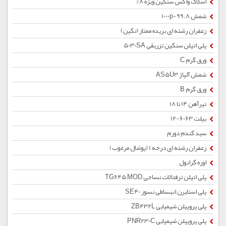
اسلاک واکس سنگین ویژه 8%
شمش 1000p-99.8
زعفران رشته ای بریده ممتاز (نگین)
پلی اتیلن سنگین تزریقی 5030SA
ورق گرم C
شمش آلیاژ AS5U3
ورق گرم B
تیرآهن 14 تا 18
بیلت 6063-12
سبد گندم دورم
زعفران رشته ای درجه 1 (پوشال مرغوب)
اوره گرانول
پلی اتیلن ترفتالات نساجی TG645 MOD
پلی استایرن انبساطی نسوز SE40
پلی پروپیلن شیمیایی ZB432L
پلی پروپیلن شیمیایی PNR230C