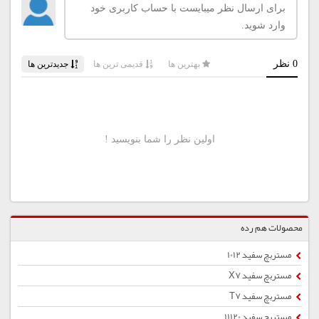
محصولات هم رده
مستربچ سفید 1012
مستربچ سفید X7
مستربچ سفید T7
مستربچ سفید 11120