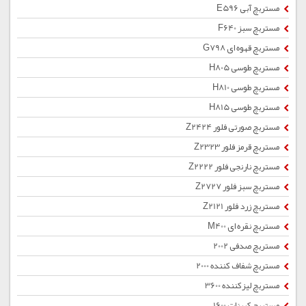
مستربچ آبی E596
مستربچ سبز F640
مستربچ قهوه ای G798
مستربچ طوسی H805
مستربچ طوسی H810
مستربچ طوسی H815
مستربچ صورتی فلور Z2424
مستربچ قرمز فلور Z2323
مستربچ نارنجی فلور Z2222
مستربچ سبز فلور Z2727
مستربچ زرد فلور Z2121
مستربچ نقره ای M400
مستربچ صدفی 2002
مستربچ شفاف کننده 2000
مستربچ لیزکننده 3600
مستربچ کربنات 1600