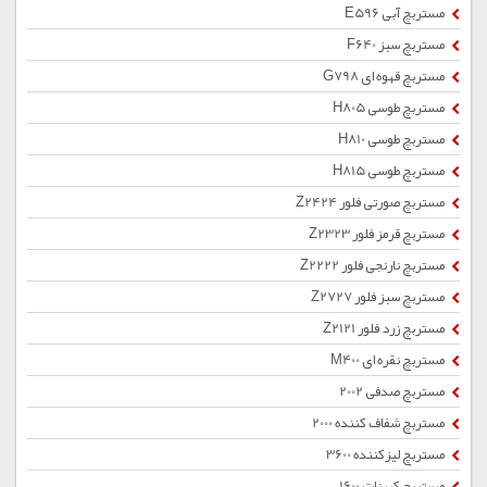
مستربچ آبی E596
مستربچ سبز F640
مستربچ قهوه ای G798
مستربچ طوسی H805
مستربچ طوسی H810
مستربچ طوسی H815
مستربچ صورتی فلور Z2424
مستربچ قرمز فلور Z2323
مستربچ نارنجی فلور Z2222
مستربچ سبز فلور Z2727
مستربچ زرد فلور Z2121
مستربچ نقره ای M400
مستربچ صدفی 2002
مستربچ شفاف کننده 2000
مستربچ لیزکننده 3600
مستربچ کربنات 1600