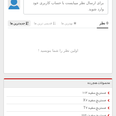
محصولات هم رده
مستربچ سفید 1012
مستربچ سفید X7
مستربچ سفید T7
مستربچ سفید 11120