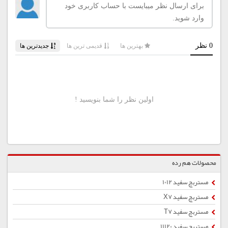
محصولات هم رده
مستربچ سفید 1012
مستربچ سفید X7
مستربچ سفید T7
مستربچ سفید 11120