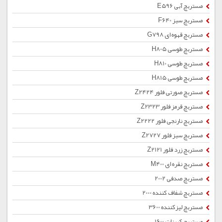
مستربچ آبی E596
مستربچ سبز F640
مستربچ قهوه ای G798
مستربچ طوسی H805
مستربچ طوسی H810
مستربچ طوسی H815
مستربچ صورتی فلور Z2424
مستربچ قرمز فلور Z2323
مستربچ نارنجی فلور Z2222
مستربچ سبز فلور Z2727
مستربچ زرد فلور Z2121
مستربچ نقره ای M400
مستربچ صدفی 2002
مستربچ شفاف کننده 2000
مستربچ لیزکننده 3600
مستربچ کربنات 1600