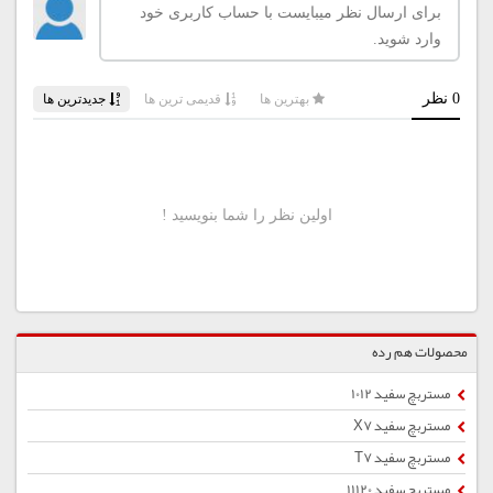
محصولات هم رده
مستربچ سفید 1012
مستربچ سفید X7
مستربچ سفید T7
مستربچ سفید 11120