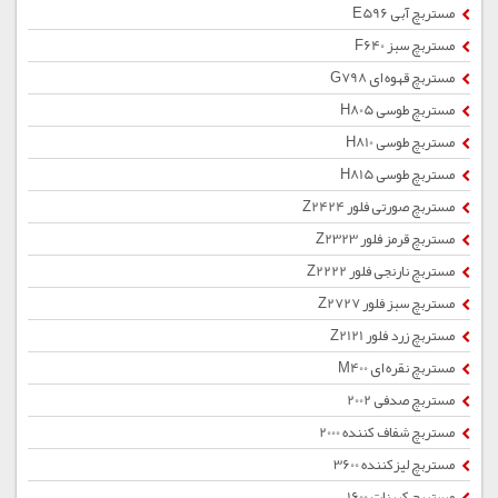
مستربچ آبی E596
مستربچ سبز F640
مستربچ قهوه ای G798
مستربچ طوسی H805
مستربچ طوسی H810
مستربچ طوسی H815
مستربچ صورتی فلور Z2424
مستربچ قرمز فلور Z2323
مستربچ نارنجی فلور Z2222
مستربچ سبز فلور Z2727
مستربچ زرد فلور Z2121
مستربچ نقره ای M400
مستربچ صدفی 2002
مستربچ شفاف کننده 2000
مستربچ لیزکننده 3600
مستربچ کربنات 1600