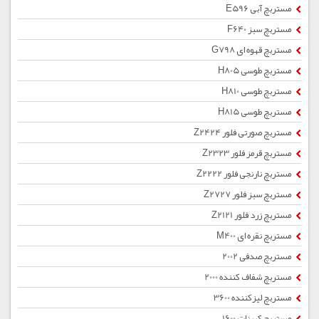
مستربچ آبی E596
مستربچ سبز F640
مستربچ قهوه ای G798
مستربچ طوسی H805
مستربچ طوسی H810
مستربچ طوسی H815
مستربچ صورتی فلور Z2424
مستربچ قرمز فلور Z2323
مستربچ نارنجی فلور Z2222
مستربچ سبز فلور Z2727
مستربچ زرد فلور Z2121
مستربچ نقره ای M400
مستربچ صدفی 2002
مستربچ شفاف کننده 2000
مستربچ لیزکننده 3600
مستربچ کربنات 1600