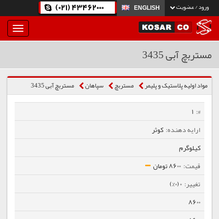
(021) 43462000
ورود / عضویت
ENGLISH
بار
و
بسته
مستربچ آبی 3435
نمودن
فهرست
مواد اولیه پلاستیک و پلیمر
مستربچ
سپاهان
مستربچ آبی 3435
1
کوثر
کیلوگرم
8600 تومان
0 (0%)
8600