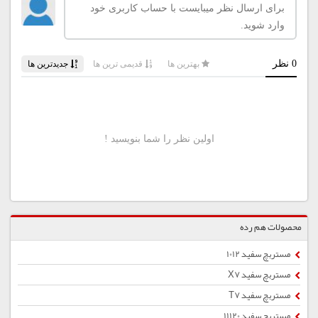
محصولات هم رده
مستربچ سفید 1012
مستربچ سفید X7
مستربچ سفید T7
مستربچ سفید 11120