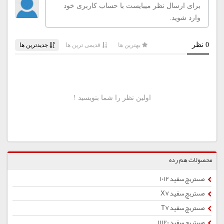
محصولات هم رده
مستربچ سفید 1012
مستربچ سفید X7
مستربچ سفید T7
مستربچ سفید 11120