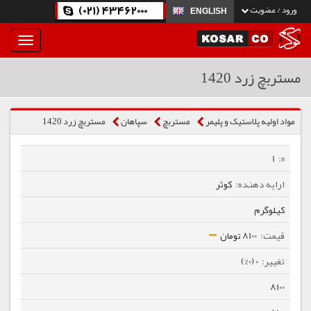
(021) 43462000
ورود / عضویت
ENGLISH
بار
و
بسته
مستربچ زرد 1420
نمودن
فهرست
مواد اولیه پلاستیک و پلیمر
مستربچ
سپاهان
مستربچ زرد 1420
1
کوثر
کیلوگرم
8100 تومان
0 (0%)
8100