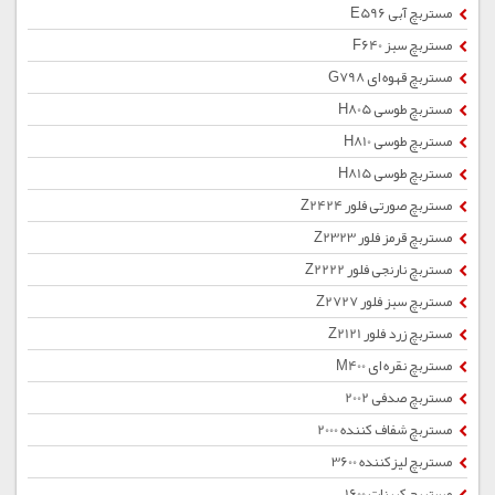
مستربچ آبی E596
مستربچ سبز F640
مستربچ قهوه ای G798
مستربچ طوسی H805
مستربچ طوسی H810
مستربچ طوسی H815
مستربچ صورتی فلور Z2424
مستربچ قرمز فلور Z2323
مستربچ نارنجی فلور Z2222
مستربچ سبز فلور Z2727
مستربچ زرد فلور Z2121
مستربچ نقره ای M400
مستربچ صدفی 2002
مستربچ شفاف کننده 2000
مستربچ لیزکننده 3600
مستربچ کربنات 1600