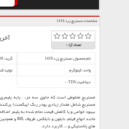
مشخصات مستربچ زرد 1418
آخری
تعداد آرا:
0
نام محصول: مستربچ زرد 1418
گرید: 1418
واحد: کیلوگرم
تولید کن
دیتاشیت TDS: -
مستربچ مخلوطی است که حاوی سه جزء ، پایه پلیمری،
مستربچ شامل مقدار زیادی پودر رنگ (پیگمنت)، پرکننده
بهبود خواص و یا کاهش قیمت تمام شده به پلیمر اضافه
مانند انواع فی
های پلاستیکی و ... کاربرد دارد.