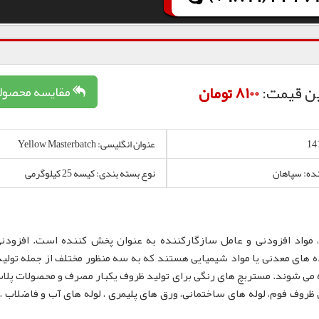
ن قیمت:
8100 تومان
مقایسه محصول
عنوان انگلیسی: Yellow Masterbatch
نده: سپاهان
نوع بسته بندی: کیسه 25 کیلوگرمی
 مواد افزودنی و عامل سازگارکننده به عنوان پخش کننده است. افزودن
 های معدنی یا مواد شیمیایی هستند که به سه منظور مختلف از جمله تولید
 می شوند. مستربچ های رنگی برای تولید ظروف یکبار مصرف و محصولات پلا
لم، نایلون و نایلکس، ظروف IML و همچنین ظروف فوم، لوله های ساختمانی، ورق های پلیمری ، لوله های آب و فاضلا