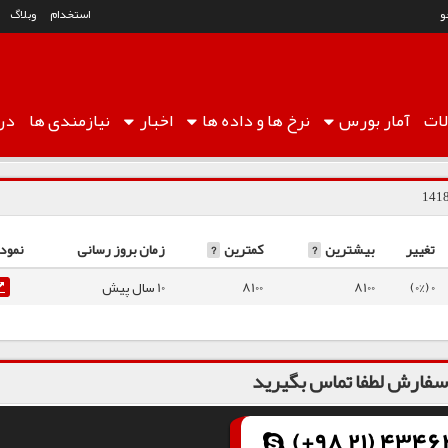
و
استخدام
وبلاگ
ات
آمار
بورس
نرخ ها
و داده ها
اخبار
نیازمندی ها
درب
تغییر
بیشترین
?
کمترین
?
زمان بروز رسانی
نمودا
0 (0%)
8100
8100
10 سال پیش
فارش لطفا تماس بگیرید
(+98 21) 43462