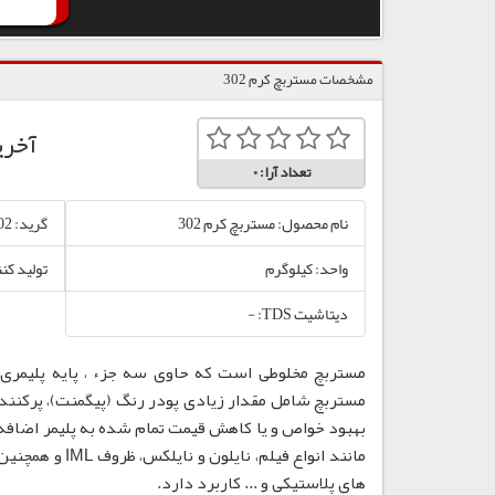
مشخصات مستربچ کرم 302
آخری
تعداد آرا:
0
نام محصول: مستربچ کرم 302
گرید: 302
واحد: کیلوگرم
تولید کن
دیتاشیت TDS: -
مستربچ مخلوطی است که حاوی سه جزء ، پایه پلیمری،
مستربچ شامل مقدار زیادی پودر رنگ (پیگمنت)، پرکننده
بهبود خواص و یا کاهش قیمت تمام شده به پلیمر اضافه
مانند انواع فی
های پلاستیکی و ... کاربرد دارد.