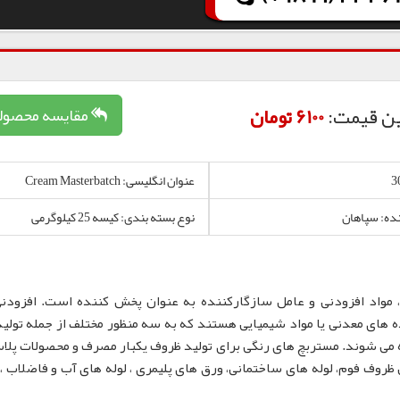
ن قیمت:
6100 تومان
مقایسه محصول
عنوان انگلیسی: Cream Masterbatch
نده: سپاهان
نوع بسته بندی: کیسه 25 کیلوگرمی
 مواد افزودنی و عامل سازگارکننده به عنوان پخش کننده است. افزودن
 های معدنی یا مواد شیمیایی هستند که به سه منظور مختلف از جمله تولید
 می شوند. مستربچ های رنگی برای تولید ظروف یکبار مصرف و محصولات پلا
لم، نایلون و نایلکس، ظروف IML و همچنین ظروف فوم، لوله های ساختمانی، ورق های پلیمری ، لوله های آب و فاضلا