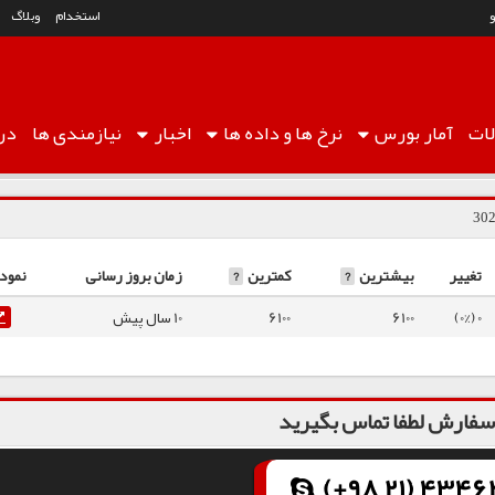
استخدام
وبلاگ
ات
آمار
بورس
نرخ ها
و داده ها
اخبار
نیازمندی ها
درب
تغییر
بیشترین
?
کمترین
?
زمان بروز رسانی
نمودا
0 (0%)
6100
6100
10 سال پیش
فارش لطفا تماس بگیرید
(+98 21) 43462