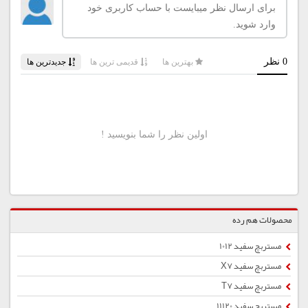
محصولات هم رده
مستربچ سفید 1012
مستربچ سفید X7
مستربچ سفید T7
مستربچ سفید 11120