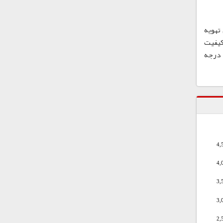
 خنک و دارای تهویه
کیفیت
سوسپانسیون پلی وینیل کلراید، آن را به دور از گرما یا نور مستقیم خورشید و تنها در محفظه های اصلی و در دمای پایین تر از 40 درجه
4,
4,
3,
3,
2,