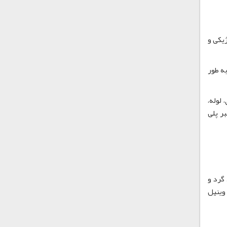
یده آل می سازد. S-PVC از نظر بیولوژیکی و
 به طور
 ورق، لوله،
ر پلی
گرد و
وینیل