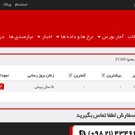
استخدام
وبلاگ
ات
آمار
بورس
نرخ ها
و داده ها
اخبار
نیازمندی ها
درب
ا P1300
ر
بیشترین
?
کمترین
?
زمان بروز رسانی
نمودا
-
-
5 سال پیش
فارش لطفا تماس بگیرید
(+98 21) 43462