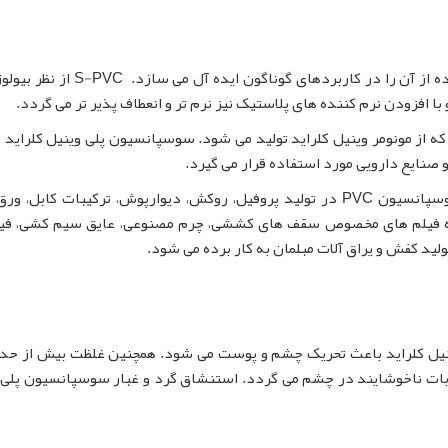
بسیاری از ویژگی های رزین سوسپانسیون PVC استفاده از آن را در کاربردهای گوناگون ا
ا افزودن نرم کننده های پلاستیک نیز نرم تر و انعطاف پذیر تر می گردد.
 وی سی (S-PVC) پلیمری است که از مونومر وینیل کلراید تولید می شود. سوسپانسیون پلی وینیل کلراید
صنایع دارویی مورد استفاده قرار می گیرد.
S-PVC یکی از رایج ترین پلاستیک ها است. رزین سوسپانسیون PVC در تولید پروفیل، روکش، دیوارپوش، ترکیبات کابل،
مله فیلم های مخصوص سقف های کششی، چرم مصنوعی، عایق سیم کشی، فیب
تولید کفش و یراق آلات مبلمان به کار برده می شود.
نیل کلراید باعث تحریک چشم و پوست می شود. همچنین غلظت بیش از حد 
وبات ناخوشایند در چشم می گردد. استنشاق گرد و غبار سوسپانسیون پلی 