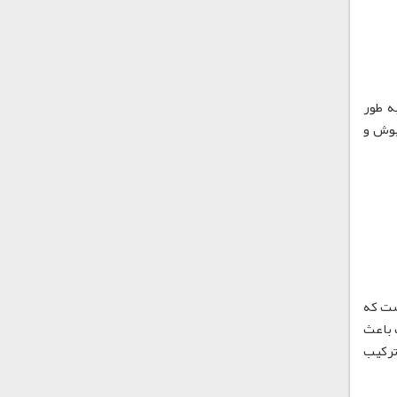
ست که به طور
پوش و
S-PV پودری سفید رنگ است که
کن است باعث
ری، یا ترکیب