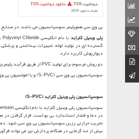
دیتاشیت TDS:
دانلود دیتاشیت TDS
قیمت مواد شیمیایی
تعداد دانلود :2029
قیمت مواد پلاستیکی
پی وی سی هموپلیمر سوسپانسیون می باشد. در صنایع مختلف از جمله سیم PVC، قطعات داخل خو
قیمت طلا
پلی وینیل کلراید
گسترده ای در تولید لوله، تجهیزات بهداشتی و پزشکی، 
قیمت سکه
دیوارپوش کاربرد دارد.
دیتاشیت
دو روش مرسوم برای تولید PVC از طریق فرآیند پلیمریزاسیون عبارتند از:
سوسپانسیون پی وی سی (S-PVC) و یا امولسیون پی وی سی (E-PVC)
کانال تلگرام
سوسپانسیون پلی وینیل کلراید (S-PVC)
بیش از حد گرمایی در هنگام پردازش نیز می تواند فرآورد