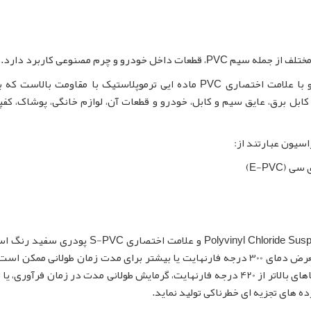
درو و چرم مصنوعی کاربرد دارد.
با نام انگلیسی Polyvinyl Chloride و با علامت اختصاری PVC ماده ایی ترموپلاستیک با مقاومت بالا
کابل برق، عایق سیم و کابل، خودرو و قطعات آن، لوازم خانگی، پوشاک، کف
سوسپانسیون پلی وینیل کلراید با نام انگلیسی Polyvinyl Chloride Suspension و علامت اختصاری C
در دما و فشار استاندارد بی بو است. قرار گرفتن در معرض دمای 300 درجه فارنهایت یا بیشتر برای مدت زمان طولانی مم
تخریب حرارتی رزین سوسپانسیون پی وی سی شود. دماهای بالاتر از 420 درجه فارنهایت، گرمایش طولانی مدت در زمان فرآو
ه های تجزیه ای خطرناکی تولید نماید.