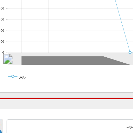
000
500
000
500
0
ارزش