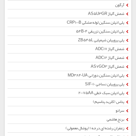
آرگون
شمش آلیاژ AS5U3GR
پلی اتیلن سنگین لوله مشکی CRP100B
پلی اتیلن سنگین تزریقی 54B04
پلی پروپیلن شیمیایی ZB545L
شمش آلیاژ ADC17
شمش آلیاژ ADC12
شمش آلیاژ AS7GO3
پلی اتیلن سنگین دورانی MD3840UA
پلی پروپیلن نساجی SIF010
پلی اتیلن سبک خطی 20075AA
پتاس (کلرید پتاسیم)
سراتو
برنج هاشمی
زعفران رشته ای درجه 1 (پوشال معمولی)