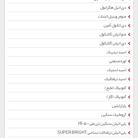
دی اتیل هگزانول
منومر وینیل استات
دی اتانول آمین
منو اتیلن گلایکول
دی اتیلن گلایکول
اسید نیتریک
اوره صنعتی
اسید استیک
اسید ترفتالیک
آمونیاک (مایع)
آمونیاک (گاز)
پارازایلین
آروماتیک سنگین
پلی اتیلن سنگین تزریقی HI0500
پلی اتیلن ترفتالات نساجی SUPER BRIGHT