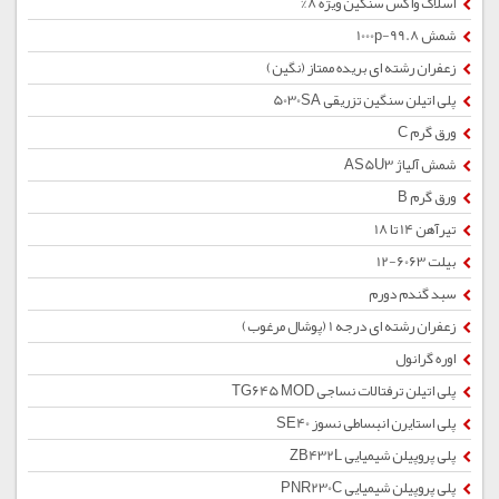
اسلاک واکس سنگین ویژه 8%
شمش 1000p-99.8
زعفران رشته ای بریده ممتاز (نگین)
پلی اتیلن سنگین تزریقی 5030SA
ورق گرم C
شمش آلیاژ AS5U3
ورق گرم B
تیرآهن 14 تا 18
بیلت 6063-12
سبد گندم دورم
زعفران رشته ای درجه 1 (پوشال مرغوب)
اوره گرانول
پلی اتیلن ترفتالات نساجی TG645 MOD
پلی استایرن انبساطی نسوز SE40
پلی پروپیلن شیمیایی ZB432L
پلی پروپیلن شیمیایی PNR230C