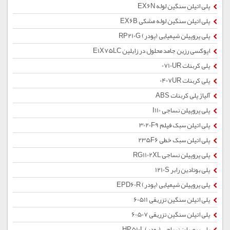
پلی اتیلن سنگین لوله EX6N
پلی اتیلن سنگین لوله مشکی EX6B
پلی پروپیلن شیمیایی (پودر) RP210G
اپوکسی رزین جامد محلول در زایلین E1X75LC
پلی کربنات 0710UR
پلی کربنات 0407UR
آلیاژ پلی کربنات ABS
پلی پروپیلن نساجی I110
پلی اتیلن سبک فیلم 3020F9
پلی اتیلن سبک خطی 235F6
پلی پروپیلن نساجی RG1102XL
پلی بوتادین رابر 1210S
پلی پروپیلن شیمیایی (پودر) EPD60R
پلی اتیلن سنگین تزریقی 60511
پلی اتیلن سنگین تزریقی 60507
پلی پروپیلن نساجی (پودر) HP510L