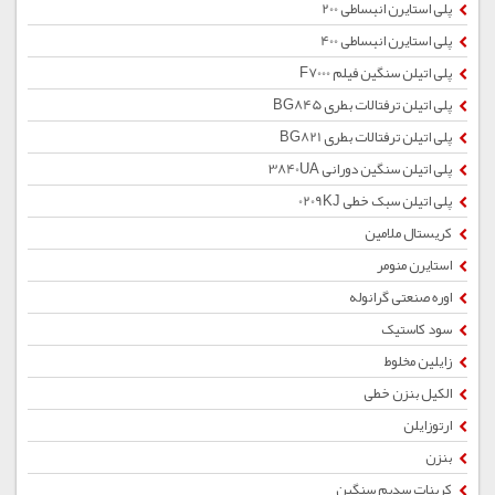
پلی استایرن انبساطی 200
پلی استایرن انبساطی 400
پلی اتیلن سنگین فیلم F7000
پلی اتیلن ترفتالات بطری BG845
پلی اتیلن ترفتالات بطری BG821
پلی اتیلن سنگین دورانی 3840UA
پلی اتیلن سبک خطی 0209KJ
کریستال ملامین
استایرن منومر
اوره صنعتی گرانوله
سود کاستیک
زایلین مخلوط
الکیل بنزن خطی
ارتوزایلن
بنزن
کربنات سدیم سنگین