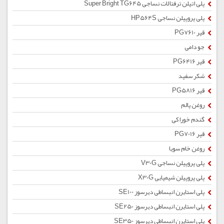
پلی اتیلن ترفتالات نساجی Super Bright TG645
پلی پروپیلن نساجی HP564S
قیر PG7610
جو دامی
قیر PG6416
شکر سفید
قیر PG5816
روغن پالم
گندم خوراکی
قیر PG7016
روغن خام سویا
پلی پروپیلن نساجی V30G
پلی پروپیلن شیمیایی X30G
پلی استایرن انبساطی دیرسوز SE100
پلی استایرن انبساطی دیرسوز SE250
پلی استایرن انبساطی دیرسوز SE350