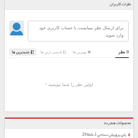
نظرات کاربران
محصولات هم رده
پلی پروپیلن نساجی ZH550J