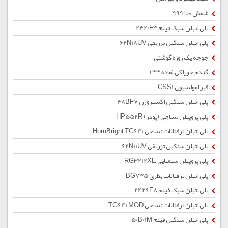
شمش طلا 999
پلی اتیلن سبک فیلم 2420F3
پلی اتیلن سنگین تزریقی 62N18UV
جوجه یک روزه گوشتی
گندم خوراکی (ماده 33)
قیر امولسیون CSS1
پلی اتیلن سنگین اکستروژن 48BF7
پلی پروپیلن نساجی (پودر) HP552R
پلی اتیلن ترفتالات نساجی HomBright TG641
پلی اتیلن سنگین تزریقی 62N11UV
پلی پروپیلن شیمیایی RG3212XE
پلی اتیلن ترفتالات بطری BG735
پلی اتیلن سبک فیلم 2426F8
پلی اتیلن ترفتالات نساجی TG641 MOD
پلی اتیلن سنگین فیلم 50B01M