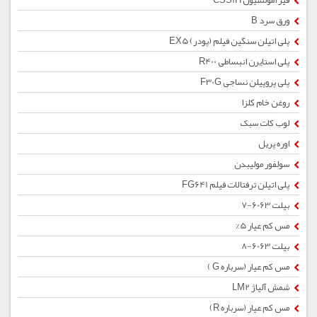
قیر امولسیون CSS1H
ورق سرد B
پلی اتیلن سنگین فیلم (پودر) EX5
پلی استایرن انبساطی R400
پلی پروپیلن نساجی F30G
روغن خام کلزا
لوب کات سبک
اوره پریل
سولفور مولیبدن
پلی اتیلن ترفتالات فیلم FG641
بیلت 6063-7
مس کم عیار 5%
بیلت 6063-8
مس کم عیار (سرباره G )
شمش آلیاژ LM2
مس کم عیار (سرباره R)