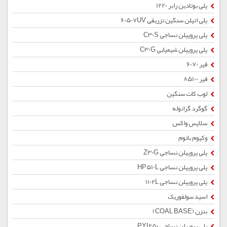
پلی بوتادین رابر 1220
پلی اتیلن سنگین تزریقی 60507UV
پلی پروپیلن نساجی C30S
پلی پروپیلن شیمیایی C30G
قیر 6070
قیر 85100
لوب کات سنگین
گوگرد گرانوله
سلاپس واکس
وکیوم باتوم
پلی پروپیلن نساجی Z30G
پلی پروپیلن نساجی HP510L
پلی پروپیلن نساجی 1102L
اسید سولفوریک
بنزن (COAL BASE)
پلی پروپیلن نساجی PYI250