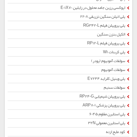
اپوکسی رزین جامد محلول در زایلین E01X70
پلی اتیلن سنگین تزریقی 2208
پلی پروپیلن فیلم RG3420L
الکیل بنزن سنگین
پلی پروپیلن فیلم RP120L
پلی کربنات W1
سولفات آمونیوم (پودر)
سولفات آمونیوم
پلی وینیل کلراید E7244
سولفات سدیم
پلی پروپیلن شیمیایی RP240G
پلی پروپیلن پزشکی ARP801
پلی استایرن مقاوم 6045
پلی استایرن معمولی 32N
کود مایع ازته