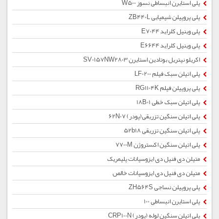
پلی استایرن انبساطی نسوز W500
پلی پروپیلن شیمیایی ZB440L
پلی وینیل کلراید E7044
پلی وینیل کلراید E6644
اکریلو نیتریل بوتادین استایرن SV0157NW2803
پلی اتیلن سبک فیلم LF0200
پلی پروپیلن فیلم RG1104K
پلی اتیلن سبک خطی 18B01
پلی اتیلن سنگین تزریقی(پودر) 62N07
پلی اتیلن سنگین تزریقی 52b18
پلی اتیلن سنگین اکستروژن 7700M
متیلن دی فنیل دی ایزوسیانات پلیمریک
متیلن دی فنیل دی ایزوسیانات خالص
پلی پروپیلن نساجی ZH564S
پلی استایرن انبساطی 100
پلی اتیلن سنگین لوله (پودر) CRP100N