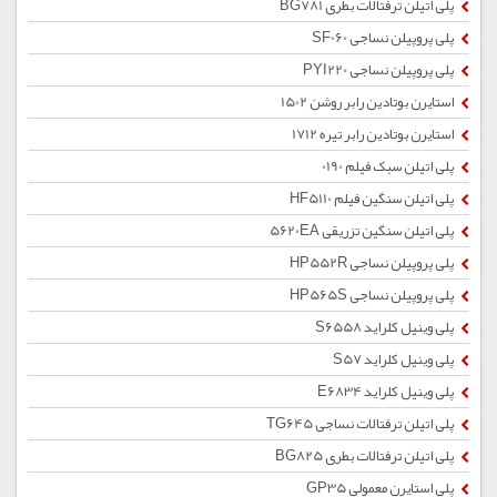
پلی اتیلن ترفتالات بطری BG781
پلی پروپیلن نساجی SF060
پلی پروپیلن نساجی PYI220
استایرن بوتادین رابر روشن 1502
استایرن بوتادین رابر تیره 1712
پلی اتیلن سبک فیلم 0190
پلی اتیلن سنگین فیلم HF5110
پلی اتیلن سنگین تزریقی 5620EA
پلی پروپیلن نساجی HP552R
پلی پروپیلن نساجی HP565S
پلی وینیل کلراید S6558
پلی وینیل کلراید S57
پلی وینیل کلراید E6834
پلی اتیلن ترفتالات نساجی TG645
پلی اتیلن ترفتالات بطری BG825
پلی استایرن معمولی GP35