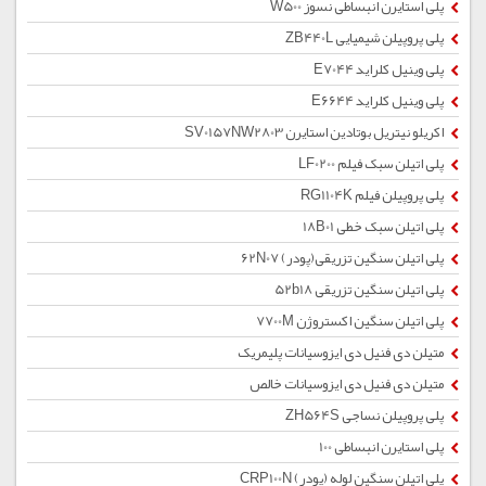
پلی استایرن انبساطی نسوز W500
پلی پروپیلن شیمیایی ZB440L
پلی وینیل کلراید E7044
پلی وینیل کلراید E6644
اکریلو نیتریل بوتادین استایرن SV0157NW2803
پلی اتیلن سبک فیلم LF0200
پلی پروپیلن فیلم RG1104K
پلی اتیلن سبک خطی 18B01
پلی اتیلن سنگین تزریقی(پودر) 62N07
پلی اتیلن سنگین تزریقی 52b18
پلی اتیلن سنگین اکستروژن 7700M
متیلن دی فنیل دی ایزوسیانات پلیمریک
متیلن دی فنیل دی ایزوسیانات خالص
پلی پروپیلن نساجی ZH564S
پلی استایرن انبساطی 100
پلی اتیلن سنگین لوله (پودر) CRP100N