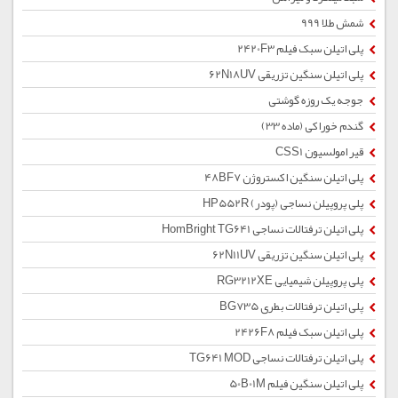
شمش طلا 999
پلی اتیلن سبک فیلم 2420F3
پلی اتیلن سنگین تزریقی 62N18UV
جوجه یک روزه گوشتی
گندم خوراکی (ماده 33)
قیر امولسیون CSS1
پلی اتیلن سنگین اکستروژن 48BF7
پلی پروپیلن نساجی (پودر) HP552R
پلی اتیلن ترفتالات نساجی HomBright TG641
پلی اتیلن سنگین تزریقی 62N11UV
پلی پروپیلن شیمیایی RG3212XE
پلی اتیلن ترفتالات بطری BG735
پلی اتیلن سبک فیلم 2426F8
پلی اتیلن ترفتالات نساجی TG641 MOD
پلی اتیلن سنگین فیلم 50B01M