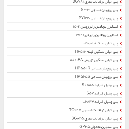
پلی اتیلن ترفتالات بطری BG781
پلی پروپیلن نساجی SF060
پلی پروپیلن نساجی PYI220
استایرن بوتادین رابر روشن 1502
استایرن بوتادین رابر تیره 1712
پلی اتیلن سبک فیلم 0190
پلی اتیلن سنگین فیلم HF5110
پلی اتیلن سنگین تزریقی 5620EA
پلی پروپیلن نساجی HP552R
پلی پروپیلن نساجی HP565S
پلی وینیل کلراید S6558
پلی وینیل کلراید S57
پلی وینیل کلراید E6834
پلی اتیلن ترفتالات نساجی TG645
پلی اتیلن ترفتالات بطری BG825
پلی استایرن معمولی GP35