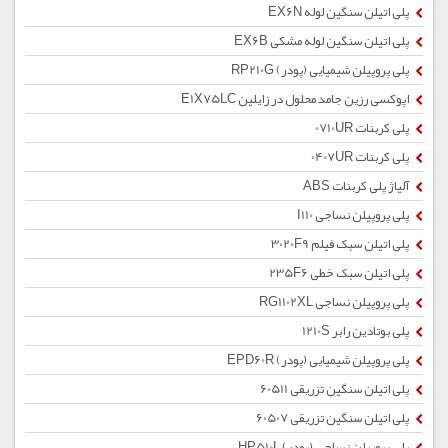
پلی اتیلن سنگین لوله EX6N
پلی اتیلن سنگین لوله مشکی EX6B
پلی پروپیلن شیمیایی (پودر) RP210G
اپوکسی رزین جامد محلول در زایلین E1X75LC
پلی کربنات 0710UR
پلی کربنات 0407UR
آلیاژ پلی کربنات ABS
پلی پروپیلن نساجی I110
پلی اتیلن سبک فیلم 3020F9
پلی اتیلن سبک خطی 235F6
پلی پروپیلن نساجی RG1102XL
پلی بوتادین رابر 1210S
پلی پروپیلن شیمیایی (پودر) EPD60R
پلی اتیلن سنگین تزریقی 60511
پلی اتیلن سنگین تزریقی 60507
پلی پروپیلن نساجی (پودر) HP510L