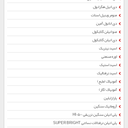
دی اتیل هگزانول
منومر وینیل استات
دی اتانول آمین
منو اتیلن گلایکول
دی اتیلن گلایکول
اسید نیتریک
اوره صنعتی
اسید استیک
اسید ترفتالیک
آمونیاک (مایع)
آمونیاک (گاز)
پارازایلین
آروماتیک سنگین
پلی اتیلن سنگین تزریقی HI0500
پلی اتیلن ترفتالات نساجی SUPER BRIGHT