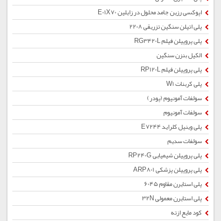
اپوکسی رزین جامد محلول در زایلین E01X70
پلی اتیلن سنگین تزریقی 2208
پلی پروپیلن فیلم RG3420L
الکیل بنزن سنگین
پلی پروپیلن فیلم RP120L
پلی کربنات W1
سولفات آمونیوم (پودر)
سولفات آمونیوم
پلی وینیل کلراید E7244
سولفات سدیم
پلی پروپیلن شیمیایی RP240G
پلی پروپیلن پزشکی ARP801
پلی استایرن مقاوم 6045
پلی استایرن معمولی 32N
کود مایع ازته