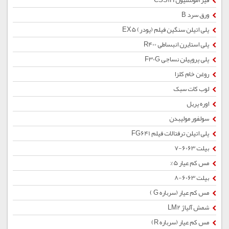
قیر امولسیون CSS1H
ورق سرد B
پلی اتیلن سنگین فیلم (پودر) EX5
پلی استایرن انبساطی R400
پلی پروپیلن نساجی F30G
روغن خام کلزا
لوب کات سبک
اوره پریل
سولفور مولیبدن
پلی اتیلن ترفتالات فیلم FG641
بیلت 6063-7
مس کم عیار 5%
بیلت 6063-8
مس کم عیار (سرباره G )
شمش آلیاژ LM2
مس کم عیار (سرباره R)