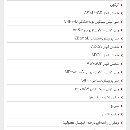
آرگون
شمش آلیاژ AS5U3GR
پلی اتیلن سنگین لوله مشکی CRP100B
پلی اتیلن سنگین تزریقی 54B04
پلی پروپیلن شیمیایی ZB545L
شمش آلیاژ ADC17
شمش آلیاژ ADC12
شمش آلیاژ AS7GO3
پلی اتیلن سنگین دورانی MD3840UA
پلی پروپیلن نساجی SIF010
پلی اتیلن سبک خطی 20075AA
پتاس (کلرید پتاسیم)
سراتو
برنج هاشمی
زعفران رشته ای درجه 1 (پوشال معمولی)