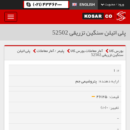
(021) 43462000
ورود / عضویت
ENGLISH
بار
و
بسته
پلی اتیلن سنگین تزریقی 52502
نمودن
فهرست
بورس کالا
آمار معاملات بورس کالا
پلیمر / آمار معاملات
پلی اتیلن
سنگین تزریقی 52502
1
پتروشیمی جم
46125
0 (0%)
-
-