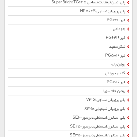
پلی اتیلن ترفتالات نساجی Super Bright TG645
پلی پروپیلن نساجی HP564S
قیر PG7610
جو دامی
قیر PG6416
شکر سفید
قیر PG5816
روغن پالم
گندم خوراکی
قیر PG7016
روغن خام سویا
پلی پروپیلن نساجی V30G
پلی پروپیلن شیمیایی X30G
پلی استایرن انبساطی دیرسوز SE100
پلی استایرن انبساطی دیرسوز SE250
پلی استایرن انبساطی دیرسوز SE350