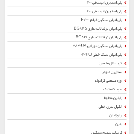
پلی استایرن انبساطی 200
پلی استایرن انبساطی 400
پلی اتیلن سنگین فیلم F7000
پلی اتیلن ترفتالات بطری BG845
پلی اتیلن ترفتالات بطری BG821
پلی اتیلن سنگین دورانی 3840UA
پلی اتیلن سبک خطی 0209KJ
کریستال ملامین
استایرن منومر
اوره صنعتی گرانوله
سود کاستیک
زایلین مخلوط
الکیل بنزن خطی
ارتوزایلن
بنزن
کربنات سدیم سنگین