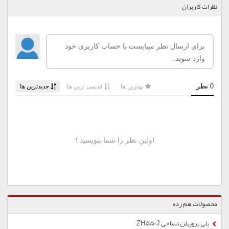
نظرات کاربران
محصولات هم رده
پلی پروپیلن نساجی ZH550J