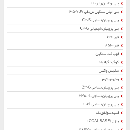
پلی بوتادین رابر 1220
پلی اتیلن سنگین تزریقی 60507UV
پلی پروپیلن نساجی C30S
پلی پروپیلن شیمیایی C30G
قیر 6070
قیر 85100
لوب کات سنگین
گوگرد گرانوله
سلاپس واکس
وکیوم باتوم
پلی پروپیلن نساجی Z30G
پلی پروپیلن نساجی HP510L
پلی پروپیلن نساجی 1102L
اسید سولفوریک
بنزن (COAL BASE)
پلی پروپیلن نساجی PYI250