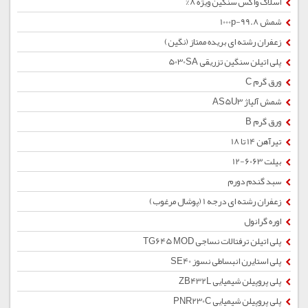
اسلاک واکس سنگین ویژه 8%
شمش 1000p-99.8
زعفران رشته ای بریده ممتاز (نگین)
پلی اتیلن سنگین تزریقی 5030SA
ورق گرم C
شمش آلیاژ AS5U3
ورق گرم B
تیرآهن 14 تا 18
بیلت 6063-12
سبد گندم دورم
زعفران رشته ای درجه 1 (پوشال مرغوب)
اوره گرانول
پلی اتیلن ترفتالات نساجی TG645 MOD
پلی استایرن انبساطی نسوز SE40
پلی پروپیلن شیمیایی ZB432L
پلی پروپیلن شیمیایی PNR230C