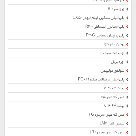
قیر امولسیون CSS1H
ورق سرد B
پلی اتیلن سنگین فیلم (پودر) EX5
پلی استایرن انبساطی R400
پلی پروپیلن نساجی F30G
روغن خام کلزا
لوب کات سبک
اوره پریل
سولفور مولیبدن
پلی اتیلن ترفتالات فیلم FG641
بیلت 6063-7
مس کم عیار 5%
بیلت 6063-8
مس کم عیار (سرباره G )
شمش آلیاژ LM2
مس کم عیار (سرباره R)