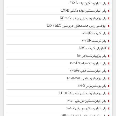
پلی اتیلن سنگین لوله EX6N
پلی اتیلن سنگین لوله مشکی EX6B
پلی پروپیلن شیمیایی (پودر) RP210G
اپوکسی رزین جامد محلول در زایلین E1X75LC
پلی کربنات 0710UR
پلی کربنات 0407UR
آلیاژ پلی کربنات ABS
پلی پروپیلن نساجی I110
پلی اتیلن سبک فیلم 3020F9
پلی اتیلن سبک خطی 235F6
پلی پروپیلن نساجی RG1102XL
پلی بوتادین رابر 1210S
پلی پروپیلن شیمیایی (پودر) EPD60R
پلی اتیلن سنگین تزریقی 60511
پلی اتیلن سنگین تزریقی 60507
پلی پروپیلن نساجی (پودر) HP510L