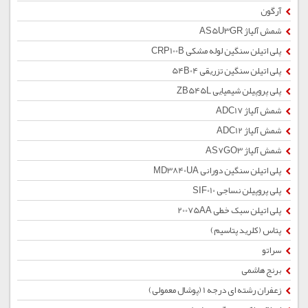
آرگون
شمش آلیاژ AS5U3GR
پلی اتیلن سنگین لوله مشکی CRP100B
پلی اتیلن سنگین تزریقی 54B04
پلی پروپیلن شیمیایی ZB545L
شمش آلیاژ ADC17
شمش آلیاژ ADC12
شمش آلیاژ AS7GO3
پلی اتیلن سنگین دورانی MD3840UA
پلی پروپیلن نساجی SIF010
پلی اتیلن سبک خطی 20075AA
پتاس (کلرید پتاسیم)
سراتو
برنج هاشمی
زعفران رشته ای درجه 1 (پوشال معمولی)