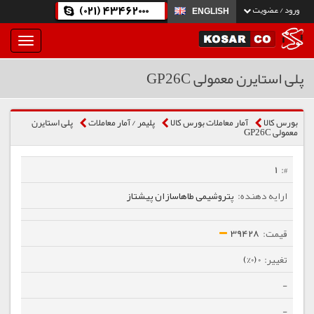
(021) 43462000
ورود / عضویت
ENGLISH
بار
و
بسته
پلی استایرن معمولی GP26C
نمودن
فهرست
بورس کالا
آمار معاملات بورس کالا
پلیمر / آمار معاملات
پلی استایرن
معمولی GP26C
1
پتروشیمی طاهاسازان پیشتاز
39428
0 (0%)
-
-