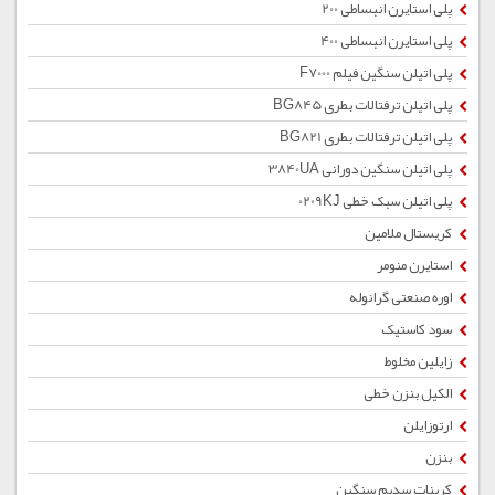
پلی استایرن انبساطی 200
پلی استایرن انبساطی 400
پلی اتیلن سنگین فیلم F7000
پلی اتیلن ترفتالات بطری BG845
پلی اتیلن ترفتالات بطری BG821
پلی اتیلن سنگین دورانی 3840UA
پلی اتیلن سبک خطی 0209KJ
کریستال ملامین
استایرن منومر
اوره صنعتی گرانوله
سود کاستیک
زایلین مخلوط
الکیل بنزن خطی
ارتوزایلن
بنزن
کربنات سدیم سنگین