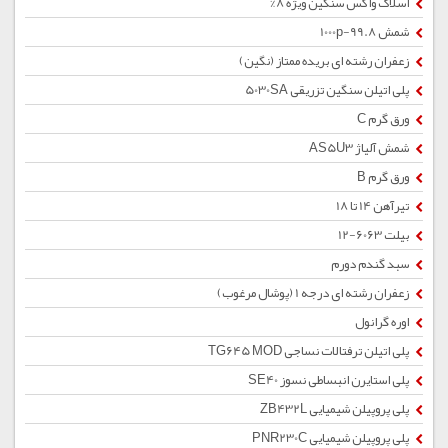
اسلاک واکس سنگین ویژه 8%
شمش 1000p-99.8
زعفران رشته ای بریده ممتاز (نگین)
پلی اتیلن سنگین تزریقی 5030SA
ورق گرم C
شمش آلیاژ AS5U3
ورق گرم B
تیرآهن 14 تا 18
بیلت 6063-12
سبد گندم دورم
زعفران رشته ای درجه 1 (پوشال مرغوب)
اوره گرانول
پلی اتیلن ترفتالات نساجی TG645 MOD
پلی استایرن انبساطی نسوز SE40
پلی پروپیلن شیمیایی ZB432L
پلی پروپیلن شیمیایی PNR230C