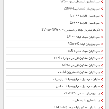
پلی استایرن انبساطی نسوز W500
پلی پروپیلن شیمیایی ZB440L
پلی وینیل کلراید E7044
پلی وینیل کلراید E6644
اکریلو نیتریل بوتادین استایرن SV0157NW2803
پلی اتیلن سبک فیلم LF0200
پلی پروپیلن فیلم RG1104K
پلی اتیلن سبک خطی 18B01
پلی اتیلن سنگین تزریقی(پودر) 62N07
پلی اتیلن سنگین تزریقی 52b18
پلی اتیلن سنگین اکستروژن 7700M
متیلن دی فنیل دی ایزوسیانات پلیمریک
متیلن دی فنیل دی ایزوسیانات خالص
پلی پروپیلن نساجی ZH564S
پلی استایرن انبساطی 100
پلی اتیلن سنگین لوله (پودر) CRP100N