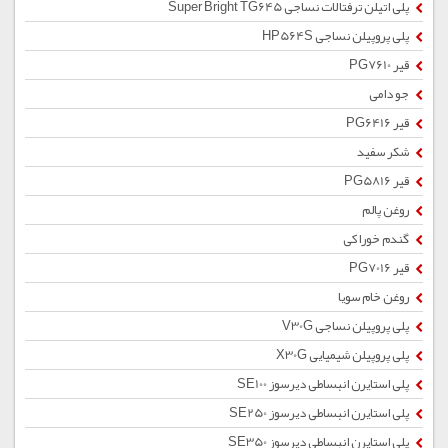
پلی اتیلن ترفتالات نساجی Super Bright TG645
پلی پروپیلن نساجی HP564S
قیر PG7610
جو دامی
قیر PG6416
شکر سفید
قیر PG5816
روغن پالم
گندم خوراکی
قیر PG7016
روغن خام سویا
پلی پروپیلن نساجی V30G
پلی پروپیلن شیمیایی X30G
پلی استایرن انبساطی دیرسوز SE100
پلی استایرن انبساطی دیرسوز SE250
پلی استایرن انبساطی دیرسوز SE350