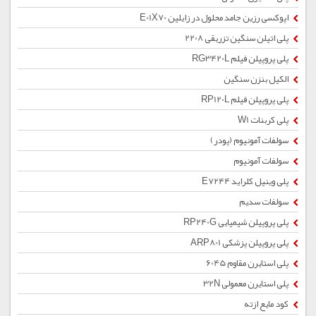
اپوکسی رزین جامد محلول در زایلین E01X70
پلی اتیلن سنگین تزریقی 2208
پلی پروپیلن فیلم RG3420L
الکیل بنزن سنگین
پلی پروپیلن فیلم RP120L
پلی کربنات W1
سولفات آمونیوم (پودر)
سولفات آمونیوم
پلی وینیل کلراید E7244
سولفات سدیم
پلی پروپیلن شیمیایی RP240G
پلی پروپیلن پزشکی ARP801
پلی استایرن مقاوم 6045
پلی استایرن معمولی 32N
کود مایع ازته