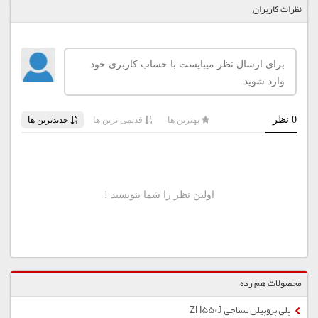
نظرات کاربران
محصولات هم رده
پلی پروپیلن نساجی ZH550J