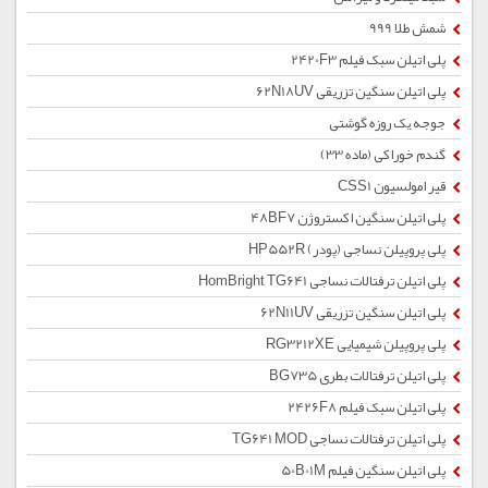
شمش طلا 999
پلی اتیلن سبک فیلم 2420F3
پلی اتیلن سنگین تزریقی 62N18UV
جوجه یک روزه گوشتی
گندم خوراکی (ماده 33)
قیر امولسیون CSS1
پلی اتیلن سنگین اکستروژن 48BF7
پلی پروپیلن نساجی (پودر) HP552R
پلی اتیلن ترفتالات نساجی HomBright TG641
پلی اتیلن سنگین تزریقی 62N11UV
پلی پروپیلن شیمیایی RG3212XE
پلی اتیلن ترفتالات بطری BG735
پلی اتیلن سبک فیلم 2426F8
پلی اتیلن ترفتالات نساجی TG641 MOD
پلی اتیلن سنگین فیلم 50B01M