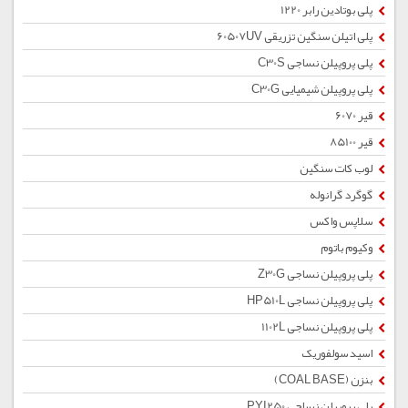
پلی بوتادین رابر 1220
پلی اتیلن سنگین تزریقی 60507UV
پلی پروپیلن نساجی C30S
پلی پروپیلن شیمیایی C30G
قیر 6070
قیر 85100
لوب کات سنگین
گوگرد گرانوله
سلاپس واکس
وکیوم باتوم
پلی پروپیلن نساجی Z30G
پلی پروپیلن نساجی HP510L
پلی پروپیلن نساجی 1102L
اسید سولفوریک
بنزن (COAL BASE)
پلی پروپیلن نساجی PYI250