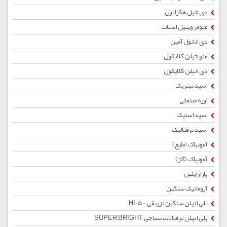
دی اتیل هگزانول
منومر وینیل استات
دی اتانول آمین
منو اتیلن گلایکول
دی اتیلن گلایکول
اسید نیتریک
اوره صنعتی
اسید استیک
اسید ترفتالیک
آمونیاک (مایع)
آمونیاک (گاز)
پارازایلین
آروماتیک سنگین
پلی اتیلن سنگین تزریقی HI0500
پلی اتیلن ترفتالات نساجی SUPER BRIGHT