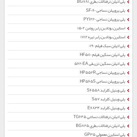
پلی اتیلن ترفتالات بطری BG781
پلی پروپیلن نساجی SF060
پلی پروپیلن نساجی PYI220
استایرن بوتادین رابر روشن 1502
استایرن بوتادین رابر تیره 1712
پلی اتیلن سبک فیلم 0190
پلی اتیلن سنگین فیلم HF5110
پلی اتیلن سنگین تزریقی 5620EA
پلی پروپیلن نساجی HP552R
پلی پروپیلن نساجی HP565S
پلی وینیل کلراید S6558
پلی وینیل کلراید S57
پلی وینیل کلراید E6834
پلی اتیلن ترفتالات نساجی TG645
پلی اتیلن ترفتالات بطری BG825
پلی استایرن معمولی GP35