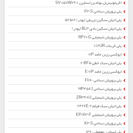
اکریلونیتریل بوتادین استایرن SV0157W2901
پلی پروپیلن نساجی F30S
پلی اتیلن سنگین تزریقی (پودر) 52518
پلی اتیلن سنگین بادی BL3 (پودر)
پلی پروپیلن شیمیایی RP210G
پلی کربنات 1012UR
اپوکسی رزین جامد 011P
پلی اتیلن سبک خطی 20BF5
اپوکسی رزین جامد E011P
پلی پروپیلن نساجی FI160
پلی پروپیلن نساجی HP456J
پلی پروپیلن شیمیایی ZR348U
پلی اتیلن سبک فیلم 2426E02
پلی پروپیلن شیمیایی EP1X30F
پلی پروپیلن نساجی X30S
پلی استایرن معمولی 1460