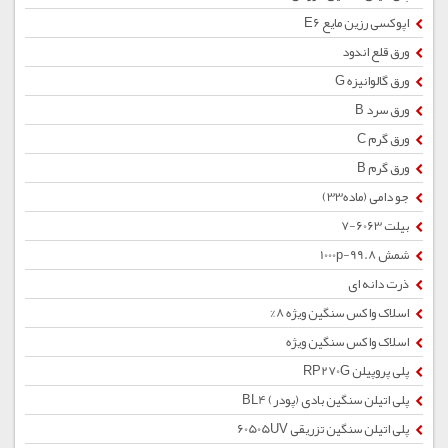
اپوکسی رزین مایع E6
ورق قلع اندود
ورق گالوانیزه G
ورق سرد B
ورق گرم C
ورق گرم B
جو دامی (ماده33)
بیلت 6063-7
شمش 1000p-99.8
ذرت دانه ای
اسلاک واکس سنگین ویژه 8%
اسلاک واکس سنگین ویژه
پلی پروپیلن RP270G
پلی اتیلن سنگین بادی (پودر) BL4
پلی اتیلن سنگین تزریقی 60505UV