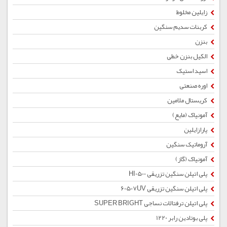
زایلین مخلوط
کربنات سدیم سنگین
بنزن
الکیل بنزن خطی
اسید استیک
اوره صنعتی
کریستال ملامین
آمونیاک (مایع)
پارازایلین
آروماتیک سنگین
آمونیاک (گاز)
پلی اتیلن سنگین تزریقی HI0500
پلی اتیلن سنگین تزریقی 60507UV
پلی اتیلن ترفتالات نساجی SUPER BRIGHT
پلی بوتادین رابر 1220