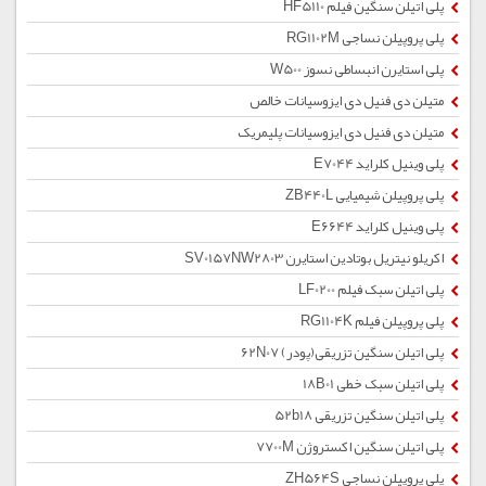
پلی اتیلن سنگین فیلم HF5110
پلی پروپیلن نساجی RG1102M
پلی استایرن انبساطی نسوز W500
متیلن دی فنیل دی ایزوسیانات خالص
متیلن دی فنیل دی ایزوسیانات پلیمریک
پلی وینیل کلراید E7044
پلی پروپیلن شیمیایی ZB440L
پلی وینیل کلراید E6644
اکریلو نیتریل بوتادین استایرن SV0157NW2803
پلی اتیلن سبک فیلم LF0200
پلی پروپیلن فیلم RG1104K
پلی اتیلن سنگین تزریقی(پودر) 62N07
پلی اتیلن سبک خطی 18B01
پلی اتیلن سنگین تزریقی 52b18
پلی اتیلن سنگین اکستروژن 7700M
پلی پروپیلن نساجی ZH564S