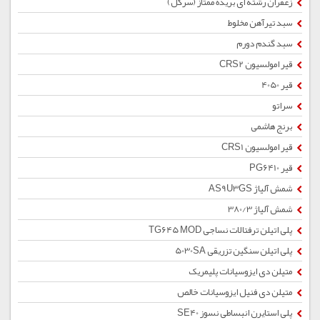
زعفران رشته ای بریده ممتاز (سرگل)
سبد تیرآهن مخلوط
سبد گندم دورم
قیر امولسیون CRS2
قیر 4050
سراتو
برنج هاشمی
قیر امولسیون CRS1
قیر PG6410
شمش آلیاژ AS9U3GS
شمش آلیاژ 380/3
پلی اتیلن ترفتالات نساجی TG645 MOD
پلی اتیلن سنگین تزریقی 5030SA
متیلن دی ایزوسیانات پلیمریک
متیلن دی فنیل ایزوسیانات خالص
پلی استایرن انبساطی نسوز SE40