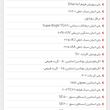
پلی پروپیلن فیلم ZH525J
پلی اتیلن سبک خطی 22401
نرمال بوتانول
پلی اتیلن ترفتالات نساجی Super Bright TG641
پلی اتیلن سنگین تزریقی 62N07UV
پلی اتیلن سبک خطی 22501KJ
پلی اتیلن سبک خطی 22501AA
پلی وینیل کلراید S60
اکریلونیتریل بوتادین استایرن 50 - گرید طبیعی
اکریلونیتریل بوتادین استایرن 75 - گرید طبیعی
پلی کربنات 0407
پلی استایرن معمولی 1551
پلی اتیلن سبک فیلم 2004TC37
پلی استایرن انبساطی نسوز SE5000
پلی استایرن انبساطی نسوز SE4000