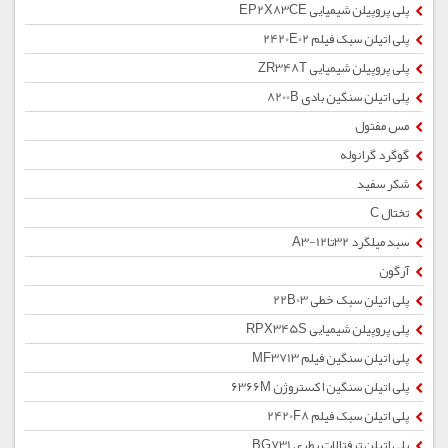
پلی پروپیلن شیمیایی EP2X83CE
پلی اتیلن سبک فیلم 2420E02
پلی پروپیلن شیمیایی ZR348T
پلی اتیلن سنگین بادی 8200B
مس مفتول
گوگرد گرانوله
شکر سفید
تختال C
سبد میلگرد 32تا12-A3
آرگون
پلی اتیلن سبک خطی 22B03
پلی پروپیلن شیمیایی RPX345S
پلی اتیلن سنگین فیلم MF3713
پلی اتیلن سنگین اکستروژن 6366M
پلی اتیلن سبک فیلم 2420F8
پلی اتیلن ترفتالات بطری BG731