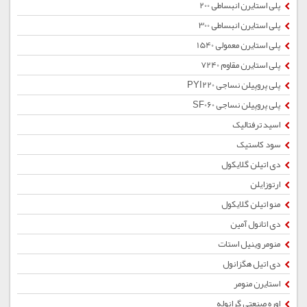
پلی استایرن انبساطی 200
پلی استایرن انبساطی 300
پلی استایرن معمولی 1540
پلی استایرن مقاوم 7240
پلی پروپیلن نساجی PYI220
پلی پروپیلن نساجی SF060
اسید ترفتالیک
سود کاستیک
دی اتیلن گلایکول
ارتوزایلن
منو اتیلن گلایکول
دی اتانول آمین
منومر وینیل استات
دی اتیل هگزانول
استایرن منومر
اوره صنعتی گرانوله