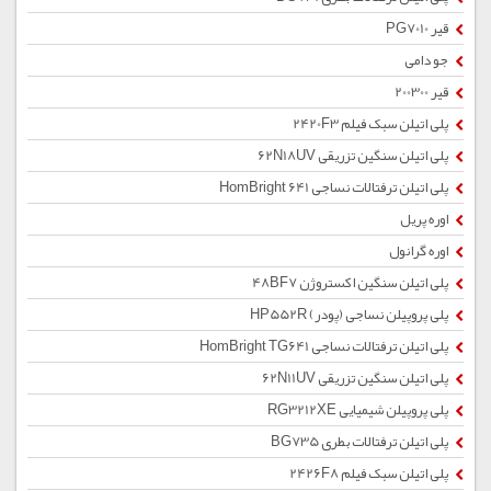
قیر PG7010
جو دامی
قیر 200300
پلی اتیلن سبک فیلم 2420F3
پلی اتیلن سنگین تزریقی 62N18UV
پلی اتیلن ترفتالات نساجی HomBright 641
اوره پریل
اوره گرانول
پلی اتیلن سنگین اکستروژن 48BF7
پلی پروپیلن نساجی (پودر) HP552R
پلی اتیلن ترفتالات نساجی HomBright TG641
پلی اتیلن سنگین تزریقی 62N11UV
پلی پروپیلن شیمیایی RG3212XE
پلی اتیلن ترفتالات بطری BG735
پلی اتیلن سبک فیلم 2426F8