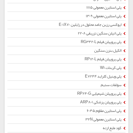
پلی استایرن معمولی 1115
پلی استایرن معمولی 1309
اپوکسی رزین جامد محلول در زایلین E01X70
پلی اتیلن سنگین تزریقی 2208
پلی پروپیلن فیلم RG3420L
الکیل بنزن سنگین
پلی پروپیلن فیلم RP120L
پلی کربنات W1
پلی وینیل کلراید E7244
سولفات سدیم
پلی پروپیلن شیمیایی RP240G
پلی پروپیلن پزشکی ARP801
پلی استایرن مقاوم 6045
پلی استایرن معمولی 32N
کود مایع ازته