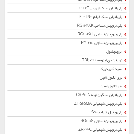
پلی اتیلن سبک تزریقی 1922T
پلی اتیلن سبک فیلم 2100TN00
پلی پروپیلن نساجی RG1102XK
پلی پروپیلن نساجی RG1102XL
پلی پروپیلن نساجی PYI250
ایزوبوتانول
تولوئن دی ایزو سیانات (TDI)
اسید کلریدریک
تری اتانول آمین
منو اتانول آمین
پلی اتیلن سنگین لوله CRP100N
پلی پروپیلن شیمیایی ZH515MA
پلی وینیل کلراید S70
پلی پروپیلن نساجی RG1101S
پلی پروپیلن شیمیایی ZR230C