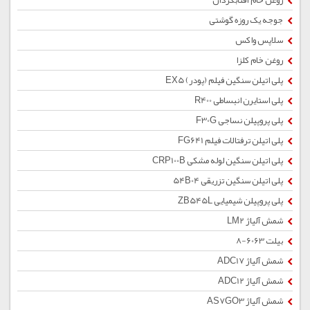
روغن خام آفتابگردان
جوجه یک روزه گوشتی
سلاپس واکس
روغن خام کلزا
پلی اتیلن سنگین فیلم (پودر) EX5
پلی استایرن انبساطی R400
پلی پروپیلن نساجی F30G
پلی اتیلن ترفتالات فیلم FG641
پلی اتیلن سنگین لوله مشکی CRP100B
پلی اتیلن سنگین تزریقی 54B04
پلی پروپیلن شیمیایی ZB545L
شمش آلیاژ LM2
بیلت 6063-8
شمش آلیاژ ADC17
شمش آلیاژ ADC12
شمش آلیاژ AS7GO3