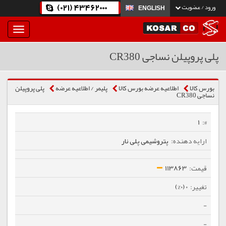
(021) 43462000
ورود / عضویت
ENGLISH
بار
و
بسته
پلی پروپیلن نساجی CR380
نمودن
فهرست
بورس کالا
اطلاعیه عرضه بورس کالا
پلیمر / اطلاعیه عرضه
پلی پروپیلن
نساجی CR380
1
پتروشیمی پلی نار
113863
0 (0%)
-
-