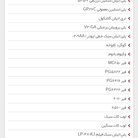
پلی اتیلن سنگین تزریقی 52502
پلی استایرن معمولی GP26C
تری اتیلن گلایکول
پلی پروپیلن پزشکی V30GA
پلی اتیلن سبک خطی (پودر) 0209AA
گوگرد کلوخه
وکیوم باتوم
قیر MC250
قیر PG5822
قیر PG6416
قیر PG6422
قیر 6070
قیر 85100
لوب کات سبک
لوب کات سنگین
پلی اتیلن سبک فیلم LP0470KJ