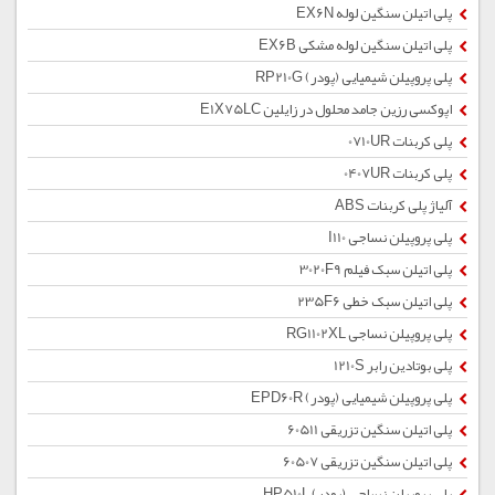
پلی اتیلن سنگین لوله EX6N
پلی اتیلن سنگین لوله مشکی EX6B
پلی پروپیلن شیمیایی (پودر) RP210G
اپوکسی رزین جامد محلول در زایلین E1X75LC
پلی کربنات 0710UR
پلی کربنات 0407UR
آلیاژ پلی کربنات ABS
پلی پروپیلن نساجی I110
پلی اتیلن سبک فیلم 3020F9
پلی اتیلن سبک خطی 235F6
پلی پروپیلن نساجی RG1102XL
پلی بوتادین رابر 1210S
پلی پروپیلن شیمیایی (پودر) EPD60R
پلی اتیلن سنگین تزریقی 60511
پلی اتیلن سنگین تزریقی 60507
پلی پروپیلن نساجی (پودر) HP510L