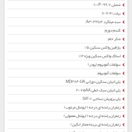
شمش 1000P-99.7
بیلت 6061-8
سبد میلگرد 12تا32-A3
گندم دورم
شکر خام
پارافین واکس سنگین 5%
اسلاک واکس سنگین ویژه 12%
سولفات آمونیوم (پودر)
سولفات آمونیوم
پلی اتیلن سنگین دورانی MD3840UA
پلی اتیلن سبک خطی 20075AA
پلی پروپیلن نساجی SIF010
زعفران رشته ای درجه 1 (پوشال مرغوب)
زعفران رشته ای درجه 1 (پوشال معمولی)
زعفران رشته ای بریده ممتاز (نگین)