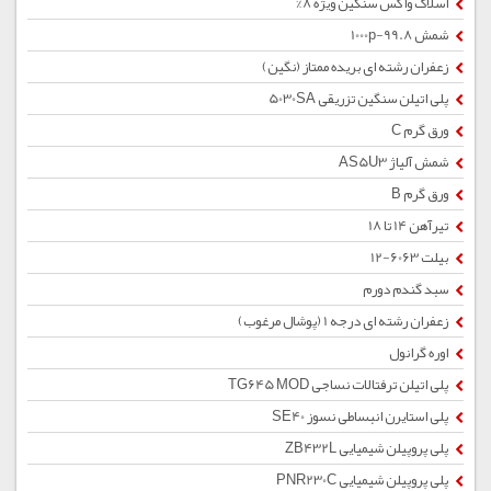
اسلاک واکس سنگین ویژه 8%
شمش 1000p-99.8
زعفران رشته ای بریده ممتاز (نگین)
پلی اتیلن سنگین تزریقی 5030SA
ورق گرم C
شمش آلیاژ AS5U3
ورق گرم B
تیرآهن 14 تا 18
بیلت 6063-12
سبد گندم دورم
زعفران رشته ای درجه 1 (پوشال مرغوب)
اوره گرانول
پلی اتیلن ترفتالات نساجی TG645 MOD
پلی استایرن انبساطی نسوز SE40
پلی پروپیلن شیمیایی ZB432L
پلی پروپیلن شیمیایی PNR230C