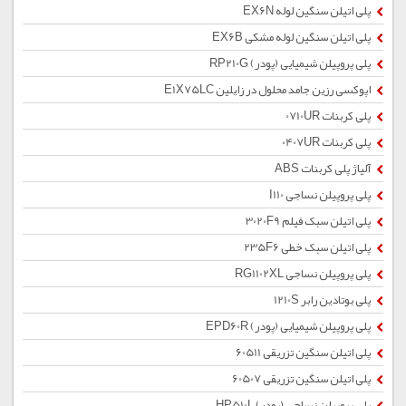
پلی اتیلن سنگین لوله EX6N
پلی اتیلن سنگین لوله مشکی EX6B
پلی پروپیلن شیمیایی (پودر) RP210G
اپوکسی رزین جامد محلول در زایلین E1X75LC
پلی کربنات 0710UR
پلی کربنات 0407UR
آلیاژ پلی کربنات ABS
پلی پروپیلن نساجی I110
پلی اتیلن سبک فیلم 3020F9
پلی اتیلن سبک خطی 235F6
پلی پروپیلن نساجی RG1102XL
پلی بوتادین رابر 1210S
پلی پروپیلن شیمیایی (پودر) EPD60R
پلی اتیلن سنگین تزریقی 60511
پلی اتیلن سنگین تزریقی 60507
پلی پروپیلن نساجی (پودر) HP510L