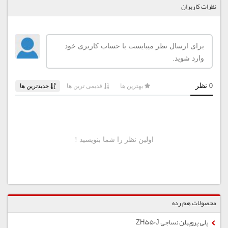
نظرات کاربران
محصولات هم رده
پلی پروپیلن نساجی ZH550J