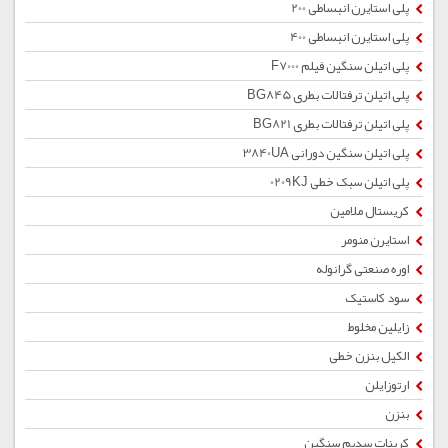
پلی استایرن انبساطی 200
پلی استایرن انبساطی 400
پلی اتیلن سنگین فیلم F7000
پلی اتیلن ترفتالات بطری BG845
پلی اتیلن ترفتالات بطری BG821
پلی اتیلن سنگین دورانی 3840UA
پلی اتیلن سبک خطی 0209KJ
کریستال ملامین
استایرن منومر
اوره صنعتی گرانوله
سود کاستیک
زایلین مخلوط
الکیل بنزن خطی
ارتوزایلن
بنزن
کربنات سدیم سنگین