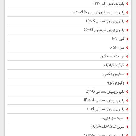
پلی بوتادین رابر 1220
پلی اتیلن سنگین تزریقی 60507UV
پلی پروپیلن نساجی C30S
پلی پروپیلن شیمیایی C30G
قیر 6070
قیر 85100
لوب کات سنگین
گوگرد گرانوله
سلاپس واکس
وکیوم باتوم
پلی پروپیلن نساجی Z30G
پلی پروپیلن نساجی HP510L
پلی پروپیلن نساجی 1102L
اسید سولفوریک
بنزن (COAL BASE)
پلی پروپیلن نساجی PYI250