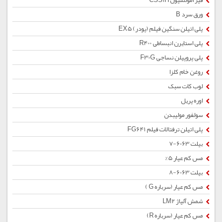
قیر امولسیون CSS1H
ورق سرد B
پلی اتیلن سنگین فیلم (پودر) EX5
پلی استایرن انبساطی R400
پلی پروپیلن نساجی F30G
روغن خام کلزا
لوب کات سبک
اوره پریل
سولفور مولیبدن
پلی اتیلن ترفتالات فیلم FG641
بیلت 6063-7
مس کم عیار 5%
بیلت 6063-8
مس کم عیار (سرباره G )
شمش آلیاژ LM2
مس کم عیار (سرباره R)