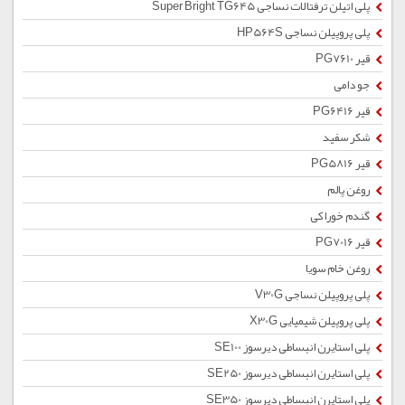
پلی اتیلن ترفتالات نساجی Super Bright TG645
پلی پروپیلن نساجی HP564S
قیر PG7610
جو دامی
قیر PG6416
شکر سفید
قیر PG5816
روغن پالم
گندم خوراکی
قیر PG7016
روغن خام سویا
پلی پروپیلن نساجی V30G
پلی پروپیلن شیمیایی X30G
پلی استایرن انبساطی دیرسوز SE100
پلی استایرن انبساطی دیرسوز SE250
پلی استایرن انبساطی دیرسوز SE350