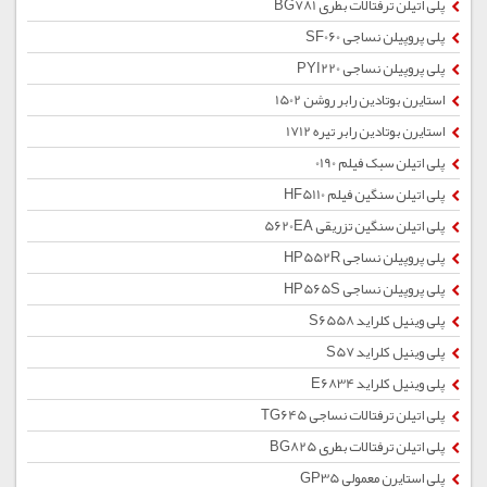
پلی اتیلن ترفتالات بطری BG781
پلی پروپیلن نساجی SF060
پلی پروپیلن نساجی PYI220
استایرن بوتادین رابر روشن 1502
استایرن بوتادین رابر تیره 1712
پلی اتیلن سبک فیلم 0190
پلی اتیلن سنگین فیلم HF5110
پلی اتیلن سنگین تزریقی 5620EA
پلی پروپیلن نساجی HP552R
پلی پروپیلن نساجی HP565S
پلی وینیل کلراید S6558
پلی وینیل کلراید S57
پلی وینیل کلراید E6834
پلی اتیلن ترفتالات نساجی TG645
پلی اتیلن ترفتالات بطری BG825
پلی استایرن معمولی GP35