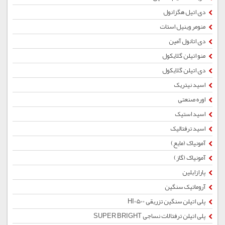
دی اتیل هگزانول
منومر وینیل استات
دی اتانول آمین
منو اتیلن گلایکول
دی اتیلن گلایکول
اسید نیتریک
اوره صنعتی
اسید استیک
اسید ترفتالیک
آمونیاک (مایع)
آمونیاک (گاز)
پارازایلین
آروماتیک سنگین
پلی اتیلن سنگین تزریقی HI0500
پلی اتیلن ترفتالات نساجی SUPER BRIGHT