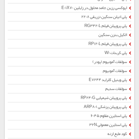
اپوکسی رزین جامد محلول در زایلین E01X70
پلی اتیلن سنگین تزریقی 2208
پلی پروپیلن فیلم RG3420L
الکیل بنزن سنگین
پلی پروپیلن فیلم RP120L
پلی کربنات W1
سولفات آمونیوم (پودر)
سولفات آمونیوم
پلی وینیل کلراید E7244
سولفات سدیم
پلی پروپیلن شیمیایی RP240G
پلی پروپیلن پزشکی ARP801
پلی استایرن مقاوم 6045
پلی استایرن معمولی 32N
کود مایع ازته