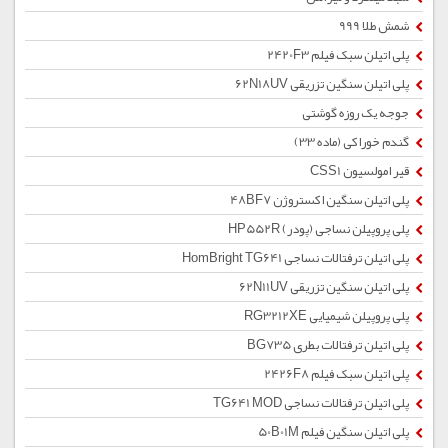
شمش طلا 999
پلی اتیلن سبک فیلم 2420F3
پلی اتیلن سنگین تزریقی 62N18UV
جوجه یک روزه گوشتی
گندم خوراکی (ماده 33)
قیر امولسیون CSS1
پلی اتیلن سنگین اکستروژن 48BF7
پلی پروپیلن نساجی (پودر) HP552R
پلی اتیلن ترفتالات نساجی HomBright TG641
پلی اتیلن سنگین تزریقی 62N11UV
پلی پروپیلن شیمیایی RG3212XE
پلی اتیلن ترفتالات بطری BG735
پلی اتیلن سبک فیلم 2426F8
پلی اتیلن ترفتالات نساجی TG641 MOD
پلی اتیلن سنگین فیلم 50B01M