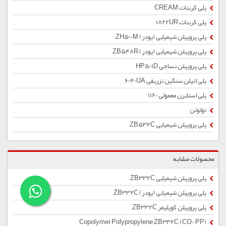
پلی کربنات CREAM
پلی کربنات 1822UR
پلی پروپیلن شیمیایی (پودر) ZH500M
پلی پروپیلن شیمیایی (پودر) ZB548R
پلی پروپیلن نساجی HP501D
پلی اتیلن سنگین تزریقی 6040UA
پلی استایرن معمولی 1160
تولوئن
پلی پروپیلن شیمیایی ZB532C
محصولات مشابه
پلی پروپیلن شیمیایی ZB332C
پلی پروپیلن شیمیایی (پودر) ZB332C
پلی پروپیلن کوپلیمر ZB332C
Copolymer Polypropylene ZB332C (CO-PP)