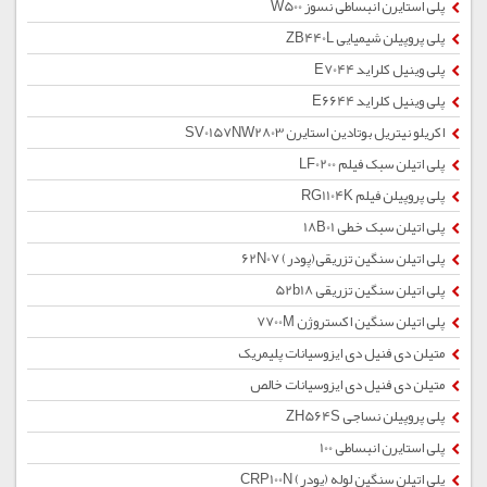
پلی استایرن انبساطی نسوز W500
پلی پروپیلن شیمیایی ZB440L
پلی وینیل کلراید E7044
پلی وینیل کلراید E6644
اکریلو نیتریل بوتادین استایرن SV0157NW2803
پلی اتیلن سبک فیلم LF0200
پلی پروپیلن فیلم RG1104K
پلی اتیلن سبک خطی 18B01
پلی اتیلن سنگین تزریقی(پودر) 62N07
پلی اتیلن سنگین تزریقی 52b18
پلی اتیلن سنگین اکستروژن 7700M
متیلن دی فنیل دی ایزوسیانات پلیمریک
متیلن دی فنیل دی ایزوسیانات خالص
پلی پروپیلن نساجی ZH564S
پلی استایرن انبساطی 100
پلی اتیلن سنگین لوله (پودر) CRP100N