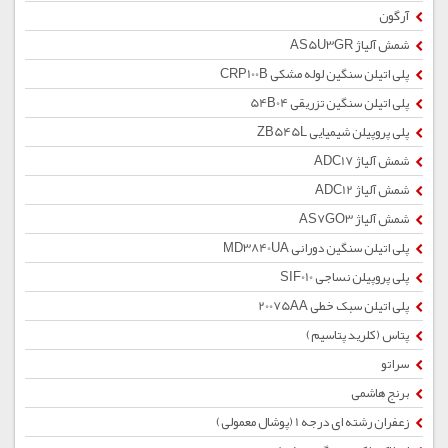
آرگون
شمش آلیاژ AS5U3GR
پلی اتیلن سنگین لوله مشکی CRP100B
پلی اتیلن سنگین تزریقی 54B04
پلی پروپیلن شیمیایی ZB545L
شمش آلیاژ ADC17
شمش آلیاژ ADC12
شمش آلیاژ AS7GO3
پلی اتیلن سنگین دورانی MD3840UA
پلی پروپیلن نساجی SIF010
پلی اتیلن سبک خطی 20075AA
پتاس (کلرید پتاسیم)
سراتو
برنج هاشمی
زعفران رشته ای درجه 1 (پوشال معمولی)