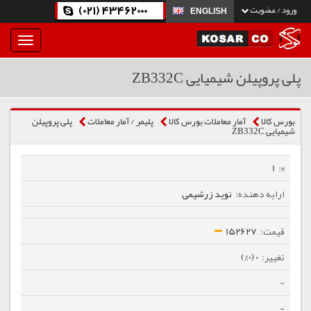
(021) 43462000
ورود / عضویت
ENGLISH
بار
و
بسته
پلی پروپیلن شیمیایی ZB332C
نمودن
فهرست
بورس کالا
آمار معاملات بورس کالا
پلیمر / آمار معاملات
پلی پروپیلن
شیمیایی ZB332C
1
نوید زرشیمی
152627
0 (0%)
-
-