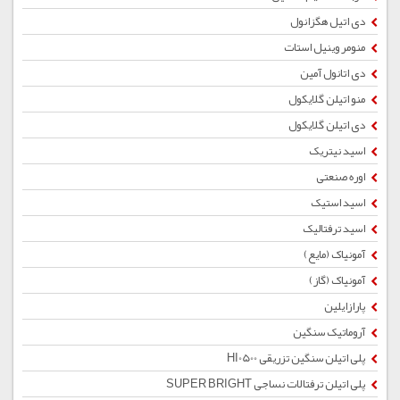
دی اتیل هگزانول
منومر وینیل استات
دی اتانول آمین
منو اتیلن گلایکول
دی اتیلن گلایکول
اسید نیتریک
اوره صنعتی
اسید استیک
اسید ترفتالیک
آمونیاک (مایع)
آمونیاک (گاز)
پارازایلین
آروماتیک سنگین
پلی اتیلن سنگین تزریقی HI0500
پلی اتیلن ترفتالات نساجی SUPER BRIGHT