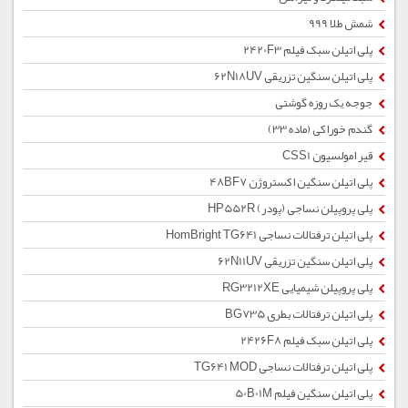
شمش طلا 999
پلی اتیلن سبک فیلم 2420F3
پلی اتیلن سنگین تزریقی 62N18UV
جوجه یک روزه گوشتی
گندم خوراکی (ماده 33)
قیر امولسیون CSS1
پلی اتیلن سنگین اکستروژن 48BF7
پلی پروپیلن نساجی (پودر) HP552R
پلی اتیلن ترفتالات نساجی HomBright TG641
پلی اتیلن سنگین تزریقی 62N11UV
پلی پروپیلن شیمیایی RG3212XE
پلی اتیلن ترفتالات بطری BG735
پلی اتیلن سبک فیلم 2426F8
پلی اتیلن ترفتالات نساجی TG641 MOD
پلی اتیلن سنگین فیلم 50B01M