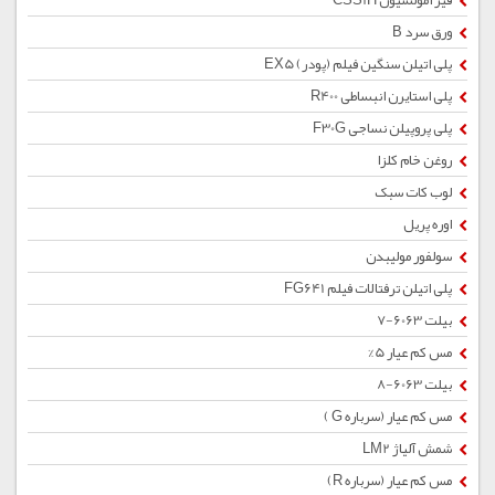
قیر امولسیون CSS1H
ورق سرد B
پلی اتیلن سنگین فیلم (پودر) EX5
پلی استایرن انبساطی R400
پلی پروپیلن نساجی F30G
روغن خام کلزا
لوب کات سبک
اوره پریل
سولفور مولیبدن
پلی اتیلن ترفتالات فیلم FG641
بیلت 6063-7
مس کم عیار 5%
بیلت 6063-8
مس کم عیار (سرباره G )
شمش آلیاژ LM2
مس کم عیار (سرباره R)