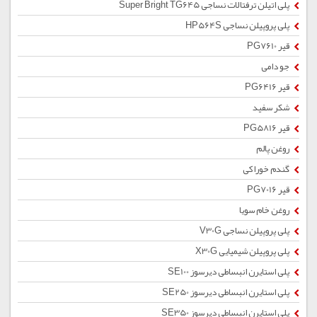
پلی اتیلن ترفتالات نساجی Super Bright TG645
پلی پروپیلن نساجی HP564S
قیر PG7610
جو دامی
قیر PG6416
شکر سفید
قیر PG5816
روغن پالم
گندم خوراکی
قیر PG7016
روغن خام سویا
پلی پروپیلن نساجی V30G
پلی پروپیلن شیمیایی X30G
پلی استایرن انبساطی دیرسوز SE100
پلی استایرن انبساطی دیرسوز SE250
پلی استایرن انبساطی دیرسوز SE350