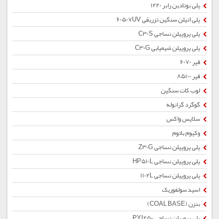
پلی بوتادین رابر 1220
پلی اتیلن سنگین تزریقی 60507UV
پلی پروپیلن نساجی C30S
پلی پروپیلن شیمیایی C30G
قیر 6070
قیر 85100
لوب کات سنگین
گوگرد گرانوله
سلاپس واکس
وکیوم باتوم
پلی پروپیلن نساجی Z30G
پلی پروپیلن نساجی HP510L
پلی پروپیلن نساجی 1102L
اسید سولفوریک
بنزن (COAL BASE)
پلی پروپیلن نساجی PYI250