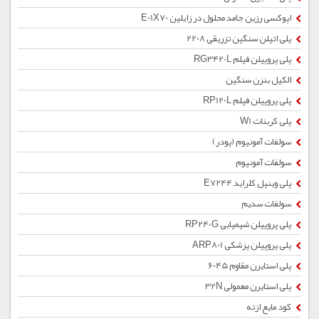
اپوکسی رزین جامد محلول در زایلین E01X70
پلی اتیلن سنگین تزریقی 2208
پلی پروپیلن فیلم RG3420L
الکیل بنزن سنگین
پلی پروپیلن فیلم RP120L
پلی کربنات W1
سولفات آمونیوم (پودر)
سولفات آمونیوم
پلی وینیل کلراید E7244
سولفات سدیم
پلی پروپیلن شیمیایی RP240G
پلی پروپیلن پزشکی ARP801
پلی استایرن مقاوم 6045
پلی استایرن معمولی 32N
کود مایع ازته