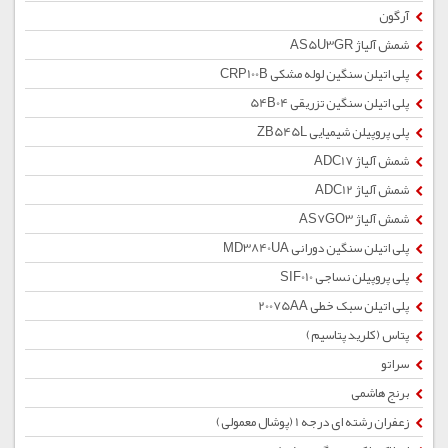
آرگون
شمش آلیاژ AS5U3GR
پلی اتیلن سنگین لوله مشکی CRP100B
پلی اتیلن سنگین تزریقی 54B04
پلی پروپیلن شیمیایی ZB545L
شمش آلیاژ ADC17
شمش آلیاژ ADC12
شمش آلیاژ AS7GO3
پلی اتیلن سنگین دورانی MD3840UA
پلی پروپیلن نساجی SIF010
پلی اتیلن سبک خطی 20075AA
پتاس (کلرید پتاسیم)
سراتو
برنج هاشمی
زعفران رشته ای درجه 1 (پوشال معمولی)