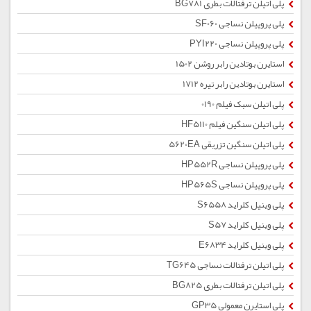
پلی اتیلن ترفتالات بطری BG781
پلی پروپیلن نساجی SF060
پلی پروپیلن نساجی PYI220
استایرن بوتادین رابر روشن 1502
استایرن بوتادین رابر تیره 1712
پلی اتیلن سبک فیلم 0190
پلی اتیلن سنگین فیلم HF5110
پلی اتیلن سنگین تزریقی 5620EA
پلی پروپیلن نساجی HP552R
پلی پروپیلن نساجی HP565S
پلی وینیل کلراید S6558
پلی وینیل کلراید S57
پلی وینیل کلراید E6834
پلی اتیلن ترفتالات نساجی TG645
پلی اتیلن ترفتالات بطری BG825
پلی استایرن معمولی GP35