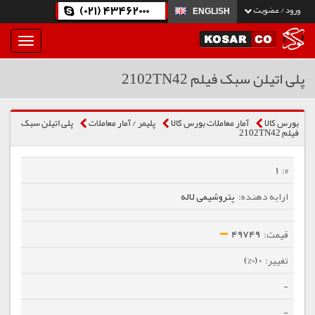
(021) 43462000
ورود / عضویت
ENGLISH
بار
و
بسته
پلی اتیلن سبک فیلم 2102TN42
نمودن
فهرست
بورس کالا
آمار معاملات بورس کالا
پلیمر / آمار معاملات
پلی اتیلن سبک
فیلم 2102TN42
1
پتروشیمی لاله
49749
0 (0%)
-
-