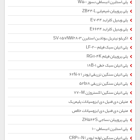
پلی استایرن انبساطی نسوز W500
پلی پروپیلن شیمیایی ZB440L
پلی وینیل کلراید E7044
پلی وینیل کلراید E6644
اکریلو نیتریل بوتادین استایرن SV0157NW2803
پلی اتیلن سبک فیلم LF0200
پلی پروپیلن فیلم RG1104K
پلی اتیلن سبک خطی 18B01
پلی اتیلن سنگین تزریقی(پودر) 62N07
پلی اتیلن سنگین تزریقی 52b18
پلی اتیلن سنگین اکستروژن 7700M
متیلن دی فنیل دی ایزوسیانات پلیمریک
متیلن دی فنیل دی ایزوسیانات خالص
پلی پروپیلن نساجی ZH564S
پلی استایرن انبساطی 100
پلی اتیلن سنگین لوله (پودر) CRP100N