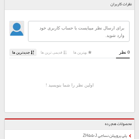
نظرات کاربران
محصولات هم رده
پلی پروپیلن نساجی ZH550J