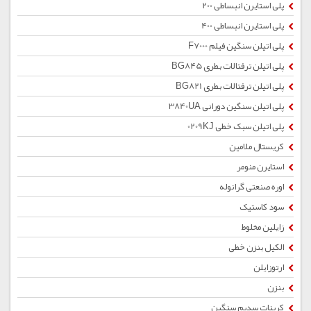
پلی استایرن انبساطی 200
پلی استایرن انبساطی 400
پلی اتیلن سنگین فیلم F7000
پلی اتیلن ترفتالات بطری BG845
پلی اتیلن ترفتالات بطری BG821
پلی اتیلن سنگین دورانی 3840UA
پلی اتیلن سبک خطی 0209KJ
کریستال ملامین
استایرن منومر
اوره صنعتی گرانوله
سود کاستیک
زایلین مخلوط
الکیل بنزن خطی
ارتوزایلن
بنزن
کربنات سدیم سنگین