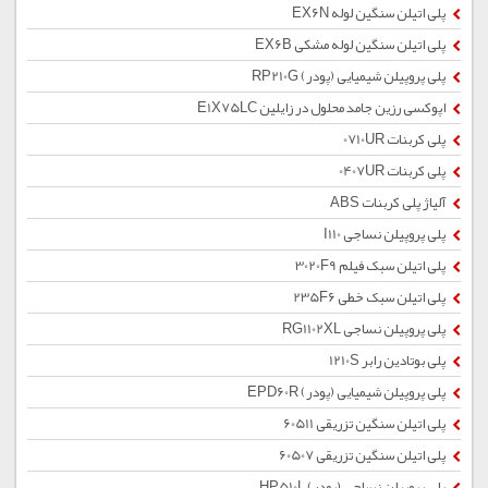
پلی اتیلن سنگین لوله EX6N
پلی اتیلن سنگین لوله مشکی EX6B
پلی پروپیلن شیمیایی (پودر) RP210G
اپوکسی رزین جامد محلول در زایلین E1X75LC
پلی کربنات 0710UR
پلی کربنات 0407UR
آلیاژ پلی کربنات ABS
پلی پروپیلن نساجی I110
پلی اتیلن سبک فیلم 3020F9
پلی اتیلن سبک خطی 235F6
پلی پروپیلن نساجی RG1102XL
پلی بوتادین رابر 1210S
پلی پروپیلن شیمیایی (پودر) EPD60R
پلی اتیلن سنگین تزریقی 60511
پلی اتیلن سنگین تزریقی 60507
پلی پروپیلن نساجی (پودر) HP510L