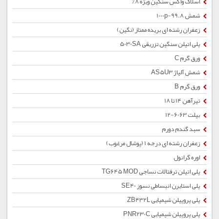
اسلاک واکس سنگین ویژه 8%
شمش 1000p-99.8
زعفران رشته ای بریده ممتاز (نگین)
پلی اتیلن سنگین تزریقی 5030SA
ورق گرم C
شمش آلیاژ AS5U3
ورق گرم B
تیرآهن 14 تا 18
بیلت 6063-12
سبد گندم دورم
زعفران رشته ای درجه 1 (پوشال مرغوب)
اوره گرانول
پلی اتیلن ترفتالات نساجی TG645 MOD
پلی استایرن انبساطی نسوز SE40
پلی پروپیلن شیمیایی ZB432L
پلی پروپیلن شیمیایی PNR230C