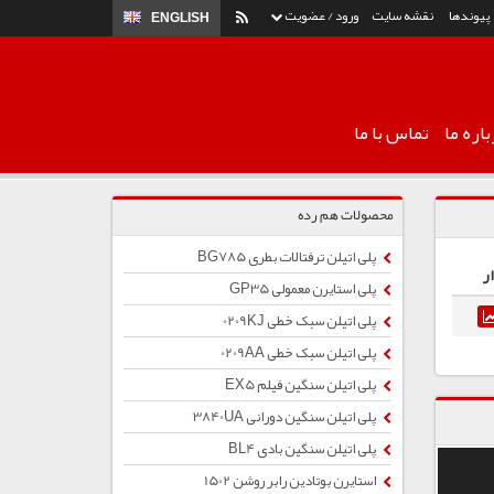
پیوندها
نقشه سایت
ورود / عضویت
ENGLISH
اره ما
تماس با ما
محصولات هم رده
پلی اتیلن ترفتالات بطری BG785
ر
پلی استایرن معمولی GP35
پلی اتیلن سبک خطی 0209KJ
پلی اتیلن سبک خطی 0209AA
پلی اتیلن سنگین فیلم EX5
پلی اتیلن سنگین دورانی 3840UA
پلی اتیلن سنگین بادی BL4
استایرن بوتادین رابر روشن 1502