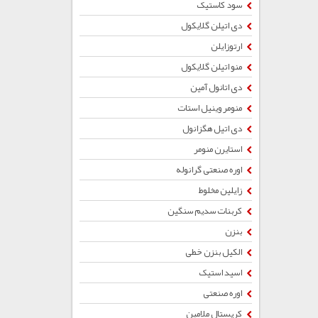
سود کاستیک
دی اتیلن گلایکول
ارتوزایلن
منو اتیلن گلایکول
دی اتانول آمین
منومر وینیل استات
دی اتیل هگزانول
استایرن منومر
اوره صنعتی گرانوله
زایلین مخلوط
کربنات سدیم سنگین
بنزن
الکیل بنزن خطی
اسید استیک
اوره صنعتی
کریستال ملامین