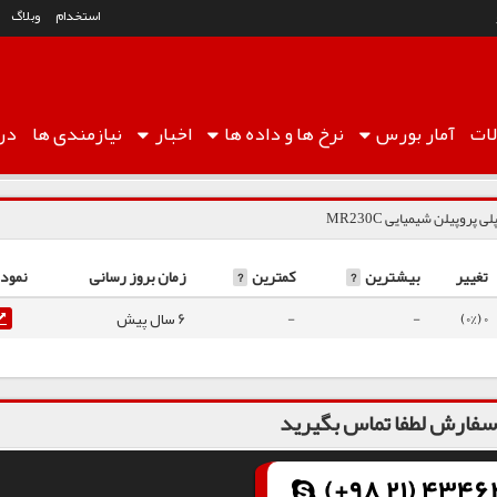
استخدام
وبلاگ
ات
آمار
بورس
نرخ ها
و داده ها
اخبار
نیازمندی ها
درب
لی پروپیلن شیمیایی MR230C
تغییر
بیشترین
?
کمترین
?
زمان بروز رسانی
نمودا
0 (0%)
-
-
6 سال پیش
فارش لطفا تماس بگیرید
(+98 21) 43462