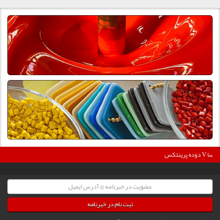
36
دوده پرینتکس V دگوسا :
ثبت نام در خبرنامه