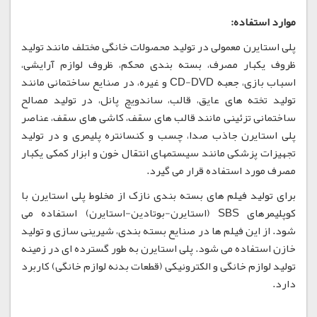
موارد استفاده:
پلی استایرن معمولی در تولید محصولات خانگی مختلف مانند تولید
ظروف یکبار مصرف، بسته بندی محکم، ظروف لوازم آرایشی،
اسباب بازی، جعبه CD-DVD و غیره، در صنایع ساختمانی مانند
تولید تخته های عایق، قالب، ساندویچ پانل، در تولید مصالح
ساختمانی تزئینی مانند قالب های سقف، کاشی های سقف، عناصر
پلی استایرن جاذب صدا، چسب و کنسانتره پلیمری و در تولید
تجهیزات پزشکی مانند سیستمهای انتقال خون و ابزار کمکی یکبار
مصرف مورد استفاده قرار می گیرد.
برای تولید فیلم های بسته بندی نازک از مخلوط پلی استایرن با
کوپلیمرهای SBS (استایرن-بوتادین-استایرن) استفاده می
شود. از این فیلم ها در صنایع بسته بندی، شیرینی سازی و تولید
خازن استفاده می شود. پلی استایرن به طور گسترده ای در زمینه
تولید لوازم خانگی و الکترونیکی (قطعات بدنه لوازم خانگی) کاربرد
دارد.