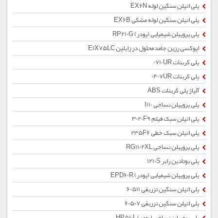
پلی اتیلن سنگین لوله EX6N
پلی اتیلن سنگین لوله مشکی EX6B
پلی پروپیلن شیمیایی (پودر) RP210G
اپوکسی رزین جامد محلول در زایلین E1X75LC
پلی کربنات 0710UR
پلی کربنات 0407UR
آلیاژ پلی کربنات ABS
پلی پروپیلن نساجی I110
پلی اتیلن سبک فیلم 3020F9
پلی اتیلن سبک خطی 235F6
پلی پروپیلن نساجی RG1102XL
پلی بوتادین رابر 1210S
پلی پروپیلن شیمیایی (پودر) EPD60R
پلی اتیلن سنگین تزریقی 60511
پلی اتیلن سنگین تزریقی 60507
پلی پروپیلن نساجی (پودر) HP510L