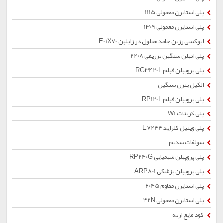
پلی استایرن معمولی 1115
پلی استایرن معمولی 1309
اپوکسی رزین جامد محلول در زایلین E01X70
پلی اتیلن سنگین تزریقی 2208
پلی پروپیلن فیلم RG3420L
الکیل بنزن سنگین
پلی پروپیلن فیلم RP120L
پلی کربنات W1
پلی وینیل کلراید E7244
سولفات سدیم
پلی پروپیلن شیمیایی RP240G
پلی پروپیلن پزشکی ARP801
پلی استایرن مقاوم 6045
پلی استایرن معمولی 32N
کود مایع ازته