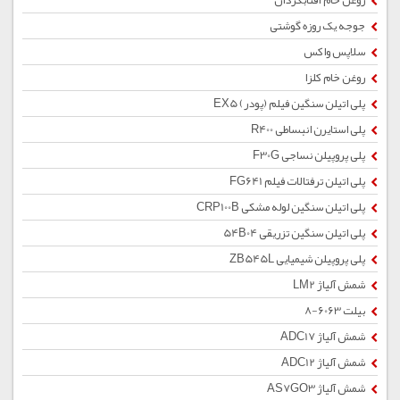
روغن خام آفتابگردان
جوجه یک روزه گوشتی
سلاپس واکس
روغن خام کلزا
پلی اتیلن سنگین فیلم (پودر) EX5
پلی استایرن انبساطی R400
پلی پروپیلن نساجی F30G
پلی اتیلن ترفتالات فیلم FG641
پلی اتیلن سنگین لوله مشکی CRP100B
پلی اتیلن سنگین تزریقی 54B04
پلی پروپیلن شیمیایی ZB545L
شمش آلیاژ LM2
بیلت 6063-8
شمش آلیاژ ADC17
شمش آلیاژ ADC12
شمش آلیاژ AS7GO3