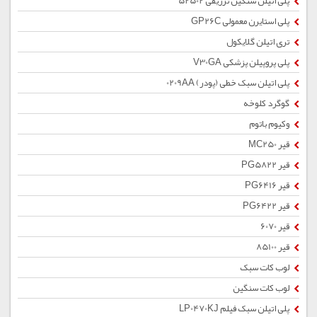
پلی اتیلن سنگین تزریقی 52502
پلی استایرن معمولی GP26C
تری اتیلن گلایکول
پلی پروپیلن پزشکی V30GA
پلی اتیلن سبک خطی (پودر) 0209AA
گوگرد کلوخه
وکیوم باتوم
قیر MC250
قیر PG5822
قیر PG6416
قیر PG6422
قیر 6070
قیر 85100
لوب کات سبک
لوب کات سنگین
پلی اتیلن سبک فیلم LP0470KJ