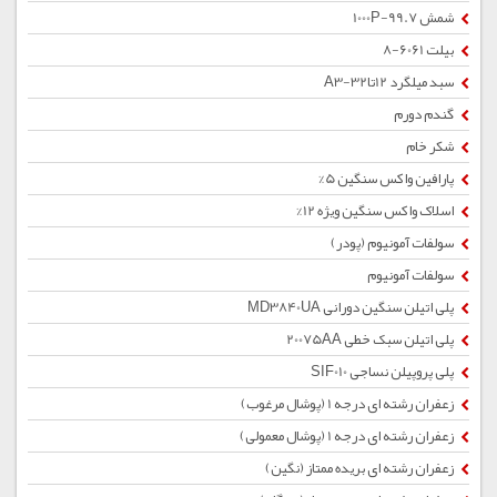
شمش 1000P-99.7
بیلت 6061-8
سبد میلگرد 12تا32-A3
گندم دورم
شکر خام
پارافین واکس سنگین 5%
اسلاک واکس سنگین ویژه 12%
سولفات آمونیوم (پودر)
سولفات آمونیوم
پلی اتیلن سنگین دورانی MD3840UA
پلی اتیلن سبک خطی 20075AA
پلی پروپیلن نساجی SIF010
زعفران رشته ای درجه 1 (پوشال مرغوب)
زعفران رشته ای درجه 1 (پوشال معمولی)
زعفران رشته ای بریده ممتاز (نگین)