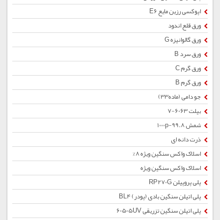
اپوکسی رزین مایع E6
ورق قلع اندود
ورق گالوانیزه G
ورق سرد B
ورق گرم C
ورق گرم B
جو دامی (ماده33)
بیلت 6063-7
شمش 1000p-99.8
ذرت دانه ای
اسلاک واکس سنگین ویژه 8%
اسلاک واکس سنگین ویژه
پلی پروپیلن RP270G
پلی اتیلن سنگین بادی (پودر) BL4
پلی اتیلن سنگین تزریقی 60505UV