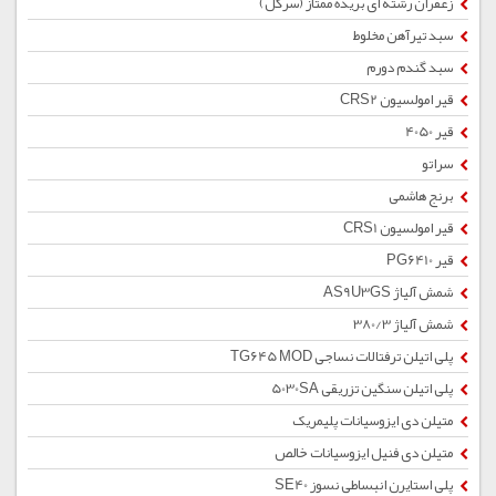
زعفران رشته ای بریده ممتاز (سرگل)
سبد تیرآهن مخلوط
سبد گندم دورم
قیر امولسیون CRS2
قیر 4050
سراتو
برنج هاشمی
قیر امولسیون CRS1
قیر PG6410
شمش آلیاژ AS9U3GS
شمش آلیاژ 380/3
پلی اتیلن ترفتالات نساجی TG645 MOD
پلی اتیلن سنگین تزریقی 5030SA
متیلن دی ایزوسیانات پلیمریک
متیلن دی فنیل ایزوسیانات خالص
پلی استایرن انبساطی نسوز SE40