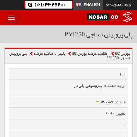
(021) 43462000
ورود / عضویت
ENGLISH
بار
و
بسته
پلی پروپیلن نساجی PYI250
نمودن
فهرست
بورس کالا
اطلاعیه عرضه بورس کالا
پلیمر / اطلاعیه عرضه
پلی پروپیلن
نساجی PYI250
1
پتروشیمی پلی نار
120759
0 (0%)
-
-