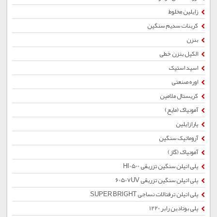
زایلین مخلوط
کربنات سدیم سنگین
بنزن
الکیل بنزن خطی
اسید استیک
اوره صنعتی
کریستال ملامین
آمونیاک (مایع)
پارازایلین
آروماتیک سنگین
آمونیاک (گاز)
پلی اتیلن سنگین تزریقی HI0500
پلی اتیلن سنگین تزریقی 60507UV
پلی اتیلن ترفتالات نساجی SUPER BRIGHT
پلی بوتادین رابر 1220