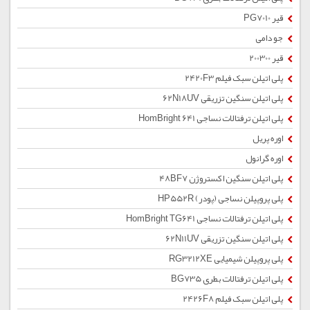
قیر PG7010
جو دامی
قیر 200300
پلی اتیلن سبک فیلم 2420F3
پلی اتیلن سنگین تزریقی 62N18UV
پلی اتیلن ترفتالات نساجی HomBright 641
اوره پریل
اوره گرانول
پلی اتیلن سنگین اکستروژن 48BF7
پلی پروپیلن نساجی (پودر) HP552R
پلی اتیلن ترفتالات نساجی HomBright TG641
پلی اتیلن سنگین تزریقی 62N11UV
پلی پروپیلن شیمیایی RG3212XE
پلی اتیلن ترفتالات بطری BG735
پلی اتیلن سبک فیلم 2426F8