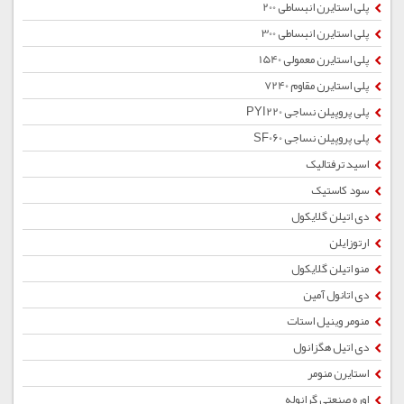
پلی استایرن انبساطی 200
پلی استایرن انبساطی 300
پلی استایرن معمولی 1540
پلی استایرن مقاوم 7240
پلی پروپیلن نساجی PYI220
پلی پروپیلن نساجی SF060
اسید ترفتالیک
سود کاستیک
دی اتیلن گلایکول
ارتوزایلن
منو اتیلن گلایکول
دی اتانول آمین
منومر وینیل استات
دی اتیل هگزانول
استایرن منومر
اوره صنعتی گرانوله