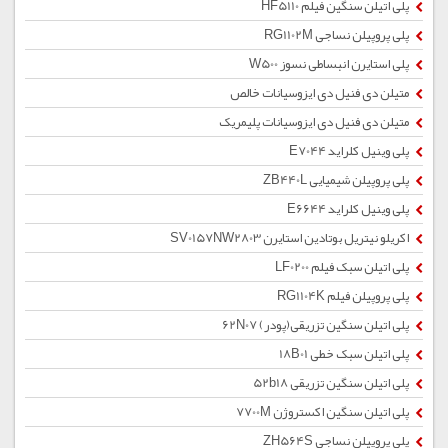
پلی اتیلن سنگین فیلم HF5110
پلی پروپیلن نساجی RG1102M
پلی استایرن انبساطی نسوز W500
متیلن دی فنیل دی ایزوسیانات خالص
متیلن دی فنیل دی ایزوسیانات پلیمریک
پلی وینیل کلراید E7044
پلی پروپیلن شیمیایی ZB440L
پلی وینیل کلراید E6644
اکریلو نیتریل بوتادین استایرن SV0157NW2803
پلی اتیلن سبک فیلم LF0200
پلی پروپیلن فیلم RG1104K
پلی اتیلن سنگین تزریقی(پودر) 62N07
پلی اتیلن سبک خطی 18B01
پلی اتیلن سنگین تزریقی 52b18
پلی اتیلن سنگین اکستروژن 7700M
پلی پروپیلن نساجی ZH564S