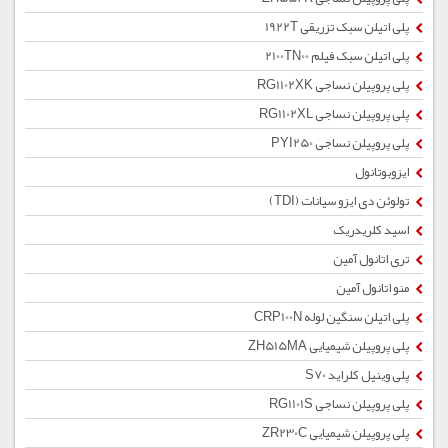
پلی اتیلن سبک تزریقی 1922T
پلی اتیلن سبک فیلم 2100TN00
پلی پروپیلن نساجی RG1102XK
پلی پروپیلن نساجی RG1102XL
پلی پروپیلن نساجی PYI250
ایزوبوتانول
تولوئن دی ایزو سیانات (TDI)
اسید کلریدریک
تری اتانول آمین
منو اتانول آمین
پلی اتیلن سنگین لوله CRP100N
پلی پروپیلن شیمیایی ZH515MA
پلی وینیل کلراید S70
پلی پروپیلن نساجی RG1101S
پلی پروپیلن شیمیایی ZR230C