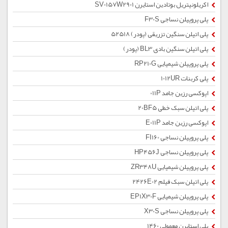
اکریلونیتریل بوتادین استایرن SV0157W2901
پلی پروپیلن نساجی F30S
پلی اتیلن سنگین تزریقی (پودر) 52518
پلی اتیلن سنگین بادی BL3 (پودر)
پلی پروپیلن شیمیایی RP210G
پلی کربنات 1012UR
اپوکسی رزین جامد 011P
پلی اتیلن سبک خطی 20BF5
اپوکسی رزین جامد E011P
پلی پروپیلن نساجی FI160
پلی پروپیلن نساجی HP456J
پلی پروپیلن شیمیایی ZR348U
پلی اتیلن سبک فیلم 2426E02
پلی پروپیلن شیمیایی EP1X30F
پلی پروپیلن نساجی X30S
پلی استایرن معمولی 1460