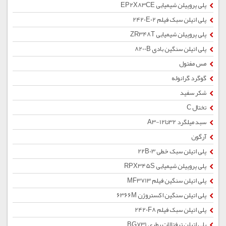
پلی پروپیلن شیمیایی EP2X83CE
پلی اتیلن سبک فیلم 2420E02
پلی پروپیلن شیمیایی ZR348T
پلی اتیلن سنگین بادی 8200B
مس مفتول
گوگرد گرانوله
شکر سفید
تختال C
سبد میلگرد 32تا12-A3
آرگون
پلی اتیلن سبک خطی 22B03
پلی پروپیلن شیمیایی RPX345S
پلی اتیلن سنگین فیلم MF3713
پلی اتیلن سنگین اکستروژن 6366M
پلی اتیلن سبک فیلم 2420F8
پلی اتیلن ترفتالات بطری BG731