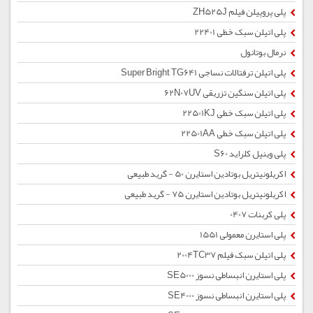
پلی پروپیلن فیلم ZH525J
پلی اتیلن سبک خطی 22401
نرمال بوتانول
پلی اتیلن ترفتالات نساجی Super Bright TG641
پلی اتیلن سنگین تزریقی 62N07UV
پلی اتیلن سبک خطی 22501KJ
پلی اتیلن سبک خطی 22501AA
پلی وینیل کلراید S60
اکریلونیتریل بوتادین استایرن 50 - گرید طبیعی
اکریلونیتریل بوتادین استایرن 75 - گرید طبیعی
پلی کربنات 0407
پلی استایرن معمولی 1551
پلی اتیلن سبک فیلم 2004TC37
پلی استایرن انبساطی نسوز SE5000
پلی استایرن انبساطی نسوز SE4000