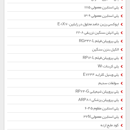
پلی استایرن معمولی 1115
پلی استایرن معمولی 1309
اپوکسی رزین جامد محلول در زایلین E01X70
پلی اتیلن سنگین تزریقی 2208
پلی پروپیلن فیلم RG3420L
الکیل بنزن سنگین
پلی پروپیلن فیلم RP120L
پلی کربنات W1
پلی وینیل کلراید E7244
سولفات سدیم
پلی پروپیلن شیمیایی RP240G
پلی پروپیلن پزشکی ARP801
پلی استایرن مقاوم 6045
پلی استایرن معمولی 32N
کود مایع ازته