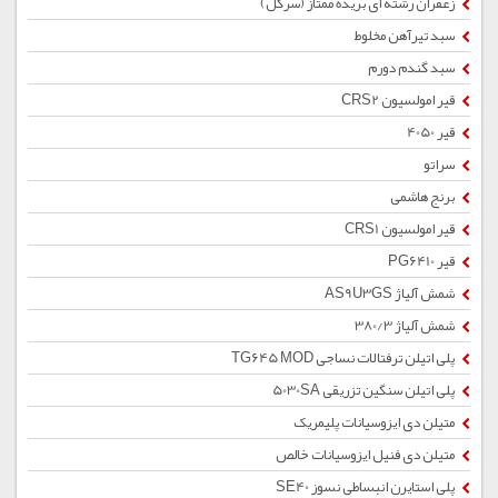
زعفران رشته ای بریده ممتاز (سرگل)
سبد تیرآهن مخلوط
سبد گندم دورم
قیر امولسیون CRS2
قیر 4050
سراتو
برنج هاشمی
قیر امولسیون CRS1
قیر PG6410
شمش آلیاژ AS9U3GS
شمش آلیاژ 380/3
پلی اتیلن ترفتالات نساجی TG645 MOD
پلی اتیلن سنگین تزریقی 5030SA
متیلن دی ایزوسیانات پلیمریک
متیلن دی فنیل ایزوسیانات خالص
پلی استایرن انبساطی نسوز SE40