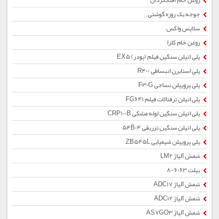
روغن خام آفتابگردان
جوجه یک روزه گوشتی
سلاپس واکس
روغن خام کلزا
پلی اتیلن سنگین فیلم (پودر) EX5
پلی استایرن انبساطی R400
پلی پروپیلن نساجی F30G
پلی اتیلن ترفتالات فیلم FG641
پلی اتیلن سنگین لوله مشکی CRP100B
پلی اتیلن سنگین تزریقی 54B04
پلی پروپیلن شیمیایی ZB545L
شمش آلیاژ LM2
بیلت 6063-8
شمش آلیاژ ADC17
شمش آلیاژ ADC12
شمش آلیاژ AS7GO3