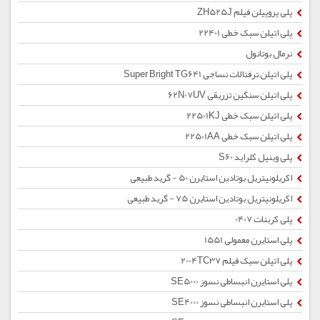
پلی پروپیلن فیلم ZH525J
پلی اتیلن سبک خطی 22401
نرمال بوتانول
پلی اتیلن ترفتالات نساجی Super Bright TG641
پلی اتیلن سنگین تزریقی 62N07UV
پلی اتیلن سبک خطی 22501KJ
پلی اتیلن سبک خطی 22501AA
پلی وینیل کلراید S60
اکریلونیتریل بوتادین استایرن 50 - گرید طبیعی
اکریلونیتریل بوتادین استایرن 75 - گرید طبیعی
پلی کربنات 0407
پلی استایرن معمولی 1551
پلی اتیلن سبک فیلم 2004TC37
پلی استایرن انبساطی نسوز SE5000
پلی استایرن انبساطی نسوز SE4000