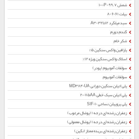
شمش 1000P-99.7
بیلت 6061-8
سبد میلگرد 12تا32-A3
گندم دورم
شکر خام
پارافین واکس سنگین 5%
اسلاک واکس سنگین ویژه 12%
سولفات آمونیوم (پودر)
سولفات آمونیوم
پلی اتیلن سنگین دورانی MD3840UA
پلی اتیلن سبک خطی 20075AA
پلی پروپیلن نساجی SIF010
زعفران رشته ای درجه 1 (پوشال مرغوب)
زعفران رشته ای درجه 1 (پوشال معمولی)
زعفران رشته ای بریده ممتاز (نگین)