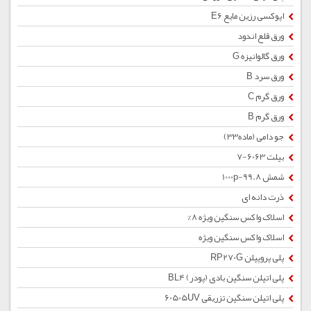
اپوکسی رزین مایع E6
ورق قلع اندود
ورق گالوانیزه G
ورق سرد B
ورق گرم C
ورق گرم B
جو دامی (ماده33)
بیلت 6063-7
شمش 1000p-99.8
ذرت دانه ای
اسلاک واکس سنگین ویژه 8%
اسلاک واکس سنگین ویژه
پلی پروپیلن RP270G
پلی اتیلن سنگین بادی (پودر) BL4
پلی اتیلن سنگین تزریقی 60505UV