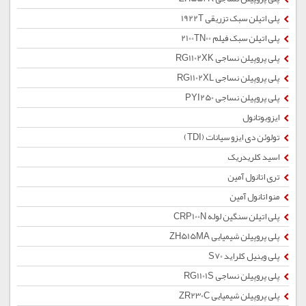
پلی اتیلن سبک تزریقی 1922T
پلی اتیلن سبک فیلم 2100TN00
پلی پروپیلن نساجی RG1102XK
پلی پروپیلن نساجی RG1102XL
پلی پروپیلن نساجی PYI250
ایزوبوتانول
تولوئن دی ایزو سیانات (TDI)
اسید کلریدریک
تری اتانول آمین
منو اتانول آمین
پلی اتیلن سنگین لوله CRP100N
پلی پروپیلن شیمیایی ZH515MA
پلی وینیل کلراید S70
پلی پروپیلن نساجی RG1101S
پلی پروپیلن شیمیایی ZR230C