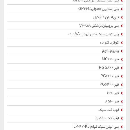
پلی اتیلن سنگین تزریقی 52502
پلی استایرن معمولی GP26C
تری اتیلن گلایکول
پلی پروپیلن پزشکی V30GA
پلی اتیلن سبک خطی (پودر) 0209AA
گوگرد کلوخه
وکیوم باتوم
قیر MC250
قیر PG5822
قیر PG6416
قیر PG6422
قیر 6070
قیر 85100
لوب کات سبک
لوب کات سنگین
پلی اتیلن سبک فیلم LP0470KJ