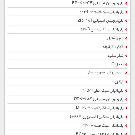
پلی پروپیلن شیمیایی EP2X83CE
پلی اتیلن سبک فیلم 2420E02
پلی پروپیلن شیمیایی ZR348T
پلی اتیلن سنگین بادی 8200B
مس مفتول
گوگرد گرانوله
شکر سفید
تختال C
سبد میلگرد 32تا12-A3
آرگون
پلی اتیلن سبک خطی 22B03
پلی پروپیلن شیمیایی RPX345S
پلی اتیلن سنگین فیلم MF3713
پلی اتیلن سنگین اکستروژن 6366M
پلی اتیلن سبک فیلم 2420F8
پلی اتیلن ترفتالات بطری BG731