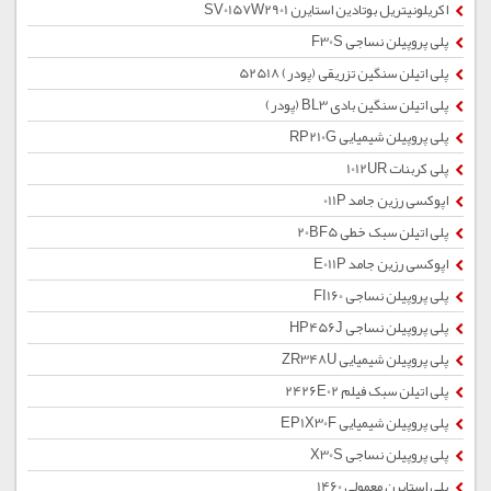
اکریلونیتریل بوتادین استایرن SV0157W2901
پلی پروپیلن نساجی F30S
پلی اتیلن سنگین تزریقی (پودر) 52518
پلی اتیلن سنگین بادی BL3 (پودر)
پلی پروپیلن شیمیایی RP210G
پلی کربنات 1012UR
اپوکسی رزین جامد 011P
پلی اتیلن سبک خطی 20BF5
اپوکسی رزین جامد E011P
پلی پروپیلن نساجی FI160
پلی پروپیلن نساجی HP456J
پلی پروپیلن شیمیایی ZR348U
پلی اتیلن سبک فیلم 2426E02
پلی پروپیلن شیمیایی EP1X30F
پلی پروپیلن نساجی X30S
پلی استایرن معمولی 1460