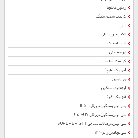
زایلین مخلوط
کربنات سدیم سنگین
بنزن
الکیل بنزن خطی
اسید استیک
اوره صنعتی
کریستال ملامین
آمونیاک (مایع)
پارازایلین
آروماتیک سنگین
آمونیاک (گاز)
پلی اتیلن سنگین تزریقی HI0500
پلی اتیلن سنگین تزریقی 60507UV
پلی اتیلن ترفتالات نساجی SUPER BRIGHT
پلی بوتادین رابر 1220