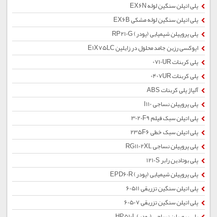
پلی اتیلن سنگین لوله EX6N
پلی اتیلن سنگین لوله مشکی EX6B
پلی پروپیلن شیمیایی (پودر) RP210G
اپوکسی رزین جامد محلول در زایلین E1X75LC
پلی کربنات 0710UR
پلی کربنات 0407UR
آلیاژ پلی کربنات ABS
پلی پروپیلن نساجی I110
پلی اتیلن سبک فیلم 3020F9
پلی اتیلن سبک خطی 235F6
پلی پروپیلن نساجی RG1102XL
پلی بوتادین رابر 1210S
پلی پروپیلن شیمیایی (پودر) EPD60R
پلی اتیلن سنگین تزریقی 60511
پلی اتیلن سنگین تزریقی 60507
پلی پروپیلن نساجی (پودر) HP510L