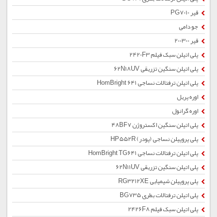
قیر PG7010
جو دامی
قیر 200300
پلی اتیلن سبک فیلم 2420F3
پلی اتیلن سنگین تزریقی 62N18UV
پلی اتیلن ترفتالات نساجی HomBright 641
اوره پریل
اوره گرانول
پلی اتیلن سنگین اکستروژن 48BF7
پلی پروپیلن نساجی (پودر) HP552R
پلی اتیلن ترفتالات نساجی HomBright TG641
پلی اتیلن سنگین تزریقی 62N11UV
پلی پروپیلن شیمیایی RG3212XE
پلی اتیلن ترفتالات بطری BG735
پلی اتیلن سبک فیلم 2426F8