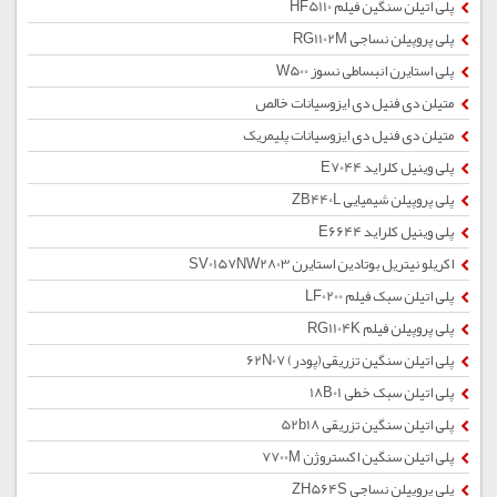
پلی اتیلن سنگین فیلم HF5110
پلی پروپیلن نساجی RG1102M
پلی استایرن انبساطی نسوز W500
متیلن دی فنیل دی ایزوسیانات خالص
متیلن دی فنیل دی ایزوسیانات پلیمریک
پلی وینیل کلراید E7044
پلی پروپیلن شیمیایی ZB440L
پلی وینیل کلراید E6644
اکریلو نیتریل بوتادین استایرن SV0157NW2803
پلی اتیلن سبک فیلم LF0200
پلی پروپیلن فیلم RG1104K
پلی اتیلن سنگین تزریقی(پودر) 62N07
پلی اتیلن سبک خطی 18B01
پلی اتیلن سنگین تزریقی 52b18
پلی اتیلن سنگین اکستروژن 7700M
پلی پروپیلن نساجی ZH564S