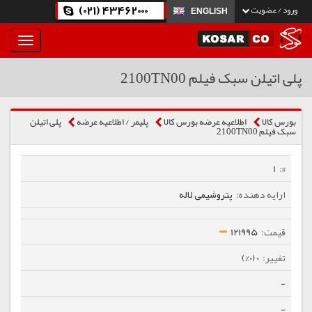
(021) 43462000
ورود / عضویت
ENGLISH
بار
و
بسته
پلی اتیلن سبک فیلم 2100TN00
نمودن
فهرست
بورس کالا
اطلاعیه عرضه بورس کالا
پلیمر / اطلاعیه عرضه
پلی اتیلن
سبک فیلم 2100TN00
1
پتروشیمی لاله
121995
0 (0%)
-
-