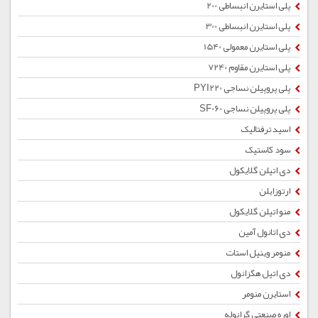
پلی استایرن انبساطی 200
پلی استایرن انبساطی 300
پلی استایرن معمولی 1540
پلی استایرن مقاوم 7240
پلی پروپیلن نساجی PYI220
پلی پروپیلن نساجی SF060
اسید ترفتالیک
سود کاستیک
دی اتیلن گلایکول
ارتوزایلن
منو اتیلن گلایکول
دی اتانول آمین
منومر وینیل استات
دی اتیل هگزانول
استایرن منومر
اوره صنعتی گرانوله