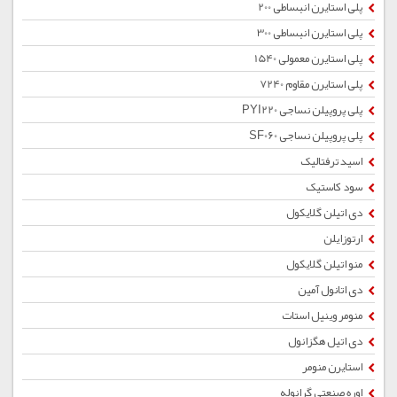
پلی استایرن انبساطی 200
پلی استایرن انبساطی 300
پلی استایرن معمولی 1540
پلی استایرن مقاوم 7240
پلی پروپیلن نساجی PYI220
پلی پروپیلن نساجی SF060
اسید ترفتالیک
سود کاستیک
دی اتیلن گلایکول
ارتوزایلن
منو اتیلن گلایکول
دی اتانول آمین
منومر وینیل استات
دی اتیل هگزانول
استایرن منومر
اوره صنعتی گرانوله