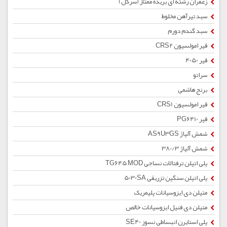
زعفران رشته ای بریده ممتاز (سرگل)
سبد تیرآهن مخلوط
سبد گندم دورم
قیر امولسیون CRS2
قیر 4050
سراتو
برنج هاشمی
قیر امولسیون CRS1
قیر PG6410
شمش آلیاژ AS9U3GS
شمش آلیاژ 380/3
پلی اتیلن ترفتالات نساجی TG645 MOD
پلی اتیلن سنگین تزریقی 5030SA
متیلن دی ایزوسیانات پلیمریک
متیلن دی فنیل ایزوسیانات خالص
پلی استایرن انبساطی نسوز SE40