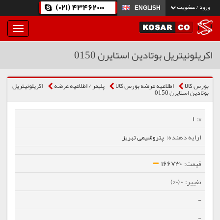
(021) 43462000
ورود / عضویت
ENGLISH
بار
و
بسته
اکریلونیتریل بوتادین استایرن 0150
نمودن
فهرست
بورس کالا
اطلاعیه عرضه بورس کالا
پلیمر / اطلاعیه عرضه
اکریلونیتریل
بوتادین استایرن 0150
1
پتروشیمی تبریز
166730
0 (0%)
-
-