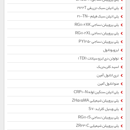
پلی اتیلن سبک تزریقی 1922T
پلی اتیلن سبک فیلم 2100TN00
پلی پروپیلن نساجی RG1102XK
پلی پروپیلن نساجی RG1102XL
پلی پروپیلن نساجی PYI250
ایزوبوتانول
تولوئن دی ایزو سیانات (TDI)
اسید کلریدریک
تری اتانول آمین
منو اتانول آمین
پلی اتیلن سنگین لوله CRP100N
پلی پروپیلن شیمیایی ZH515MA
پلی وینیل کلراید S70
پلی پروپیلن نساجی RG1101S
پلی پروپیلن شیمیایی ZR230C