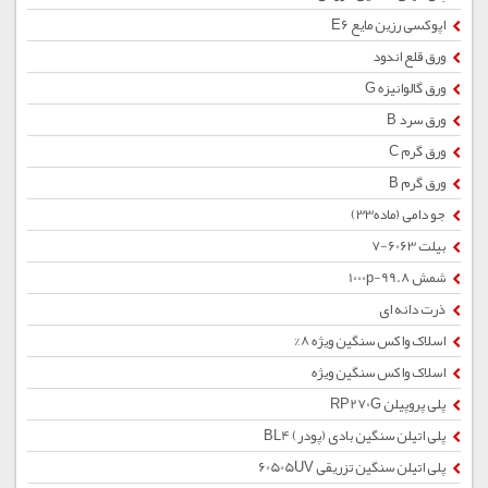
اپوکسی رزین مایع E6
ورق قلع اندود
ورق گالوانیزه G
ورق سرد B
ورق گرم C
ورق گرم B
جو دامی (ماده33)
بیلت 6063-7
شمش 1000p-99.8
ذرت دانه ای
اسلاک واکس سنگین ویژه 8%
اسلاک واکس سنگین ویژه
پلی پروپیلن RP270G
پلی اتیلن سنگین بادی (پودر) BL4
پلی اتیلن سنگین تزریقی 60505UV