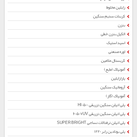
زایلین مخلوط
کربنات سدیم سنگین
بنزن
الکیل بنزن خطی
اسید استیک
اوره صنعتی
کریستال ملامین
آمونیاک (مایع)
پارازایلین
آروماتیک سنگین
آمونیاک (گاز)
پلی اتیلن سنگین تزریقی HI0500
پلی اتیلن سنگین تزریقی 60507UV
پلی اتیلن ترفتالات نساجی SUPER BRIGHT
پلی بوتادین رابر 1220