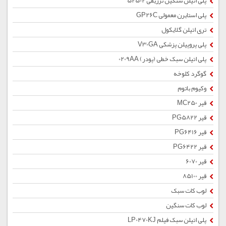
پلی اتیلن سنگین تزریقی 52502
پلی استایرن معمولی GP26C
تری اتیلن گلایکول
پلی پروپیلن پزشکی V30GA
پلی اتیلن سبک خطی (پودر) 0209AA
گوگرد کلوخه
وکیوم باتوم
قیر MC250
قیر PG5822
قیر PG6416
قیر PG6422
قیر 6070
قیر 85100
لوب کات سبک
لوب کات سنگین
پلی اتیلن سبک فیلم LP0470KJ