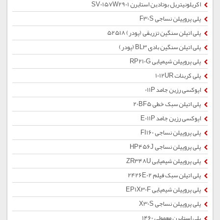
اکریلونیتریل بوتادین استایرن SV0157W2901
پلی پروپیلن نساجی F30S
پلی اتیلن سنگین تزریقی (پودر) 52518
پلی اتیلن سنگین بادی BL3 (پودر)
پلی پروپیلن شیمیایی RP210G
پلی کربنات 1012UR
اپوکسی رزین جامد 011P
پلی اتیلن سبک خطی 20BF5
اپوکسی رزین جامد E011P
پلی پروپیلن نساجی FI160
پلی پروپیلن نساجی HP456J
پلی پروپیلن شیمیایی ZR348U
پلی اتیلن سبک فیلم 2426E02
پلی پروپیلن شیمیایی EP1X30F
پلی پروپیلن نساجی X30S
پلی استایرن معمولی 1460