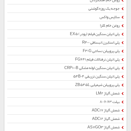
روغن خام آفتابگردان
جوجه یک روزه گوشتی
سلاپس واکس
روغن خام کلزا
پلی اتیلن سنگین فیلم (پودر) EX5
پلی استایرن انبساطی R400
پلی پروپیلن نساجی F30G
پلی اتیلن ترفتالات فیلم FG641
پلی اتیلن سنگین لوله مشکی CRP100B
پلی اتیلن سنگین تزریقی 54B04
پلی پروپیلن شیمیایی ZB545L
شمش آلیاژ LM2
بیلت 6063-8
شمش آلیاژ ADC17
شمش آلیاژ ADC12
شمش آلیاژ AS7GO3