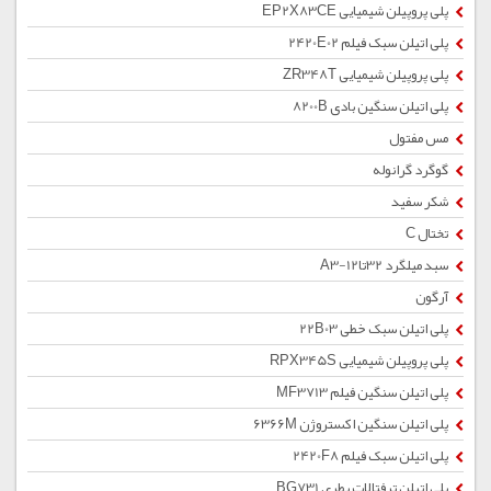
پلی پروپیلن شیمیایی EP2X83CE
پلی اتیلن سبک فیلم 2420E02
پلی پروپیلن شیمیایی ZR348T
پلی اتیلن سنگین بادی 8200B
مس مفتول
گوگرد گرانوله
شکر سفید
تختال C
سبد میلگرد 32تا12-A3
آرگون
پلی اتیلن سبک خطی 22B03
پلی پروپیلن شیمیایی RPX345S
پلی اتیلن سنگین فیلم MF3713
پلی اتیلن سنگین اکستروژن 6366M
پلی اتیلن سبک فیلم 2420F8
پلی اتیلن ترفتالات بطری BG731