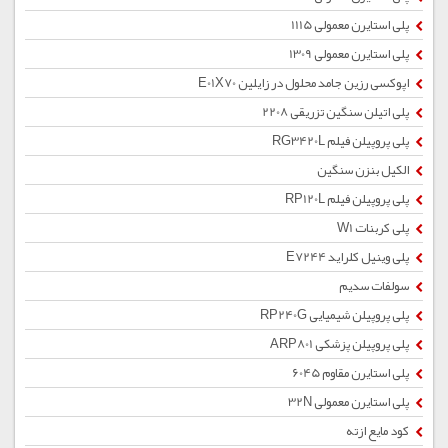
پلی استایرن معمولی 1115
پلی استایرن معمولی 1309
اپوکسی رزین جامد محلول در زایلین E01X70
پلی اتیلن سنگین تزریقی 2208
پلی پروپیلن فیلم RG3420L
الکیل بنزن سنگین
پلی پروپیلن فیلم RP120L
پلی کربنات W1
پلی وینیل کلراید E7244
سولفات سدیم
پلی پروپیلن شیمیایی RP240G
پلی پروپیلن پزشکی ARP801
پلی استایرن مقاوم 6045
پلی استایرن معمولی 32N
کود مایع ازته