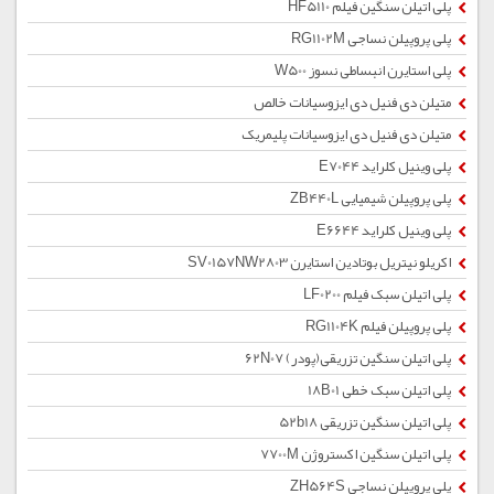
پلی اتیلن سنگین فیلم HF5110
پلی پروپیلن نساجی RG1102M
پلی استایرن انبساطی نسوز W500
متیلن دی فنیل دی ایزوسیانات خالص
متیلن دی فنیل دی ایزوسیانات پلیمریک
پلی وینیل کلراید E7044
پلی پروپیلن شیمیایی ZB440L
پلی وینیل کلراید E6644
اکریلو نیتریل بوتادین استایرن SV0157NW2803
پلی اتیلن سبک فیلم LF0200
پلی پروپیلن فیلم RG1104K
پلی اتیلن سنگین تزریقی(پودر) 62N07
پلی اتیلن سبک خطی 18B01
پلی اتیلن سنگین تزریقی 52b18
پلی اتیلن سنگین اکستروژن 7700M
پلی پروپیلن نساجی ZH564S