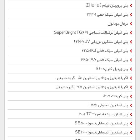
پلی پروپیلن فیلم ZH525J
پلی اتیلن سبک خطی 22401
نرمال بوتانول
پلی اتیلن ترفتالات نساجی Super Bright TG641
پلی اتیلن سنگین تزریقی 62N07UV
پلی اتیلن سبک خطی 22501KJ
پلی اتیلن سبک خطی 22501AA
پلی وینیل کلراید S60
اکریلونیتریل بوتادین استایرن 50 - گرید طبیعی
اکریلونیتریل بوتادین استایرن 75 - گرید طبیعی
پلی کربنات 0407
پلی استایرن معمولی 1551
پلی اتیلن سبک فیلم 2004TC37
پلی استایرن انبساطی نسوز SE5000
پلی استایرن انبساطی نسوز SE4000