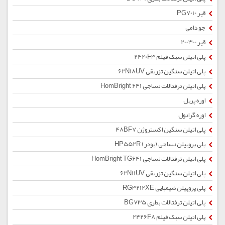
قیر PG7010
جو دامی
قیر 200300
پلی اتیلن سبک فیلم 2420F3
پلی اتیلن سنگین تزریقی 62N18UV
پلی اتیلن ترفتالات نساجی HomBright 641
اوره پریل
اوره گرانول
پلی اتیلن سنگین اکستروژن 48BF7
پلی پروپیلن نساجی (پودر) HP552R
پلی اتیلن ترفتالات نساجی HomBright TG641
پلی اتیلن سنگین تزریقی 62N11UV
پلی پروپیلن شیمیایی RG3212XE
پلی اتیلن ترفتالات بطری BG735
پلی اتیلن سبک فیلم 2426F8