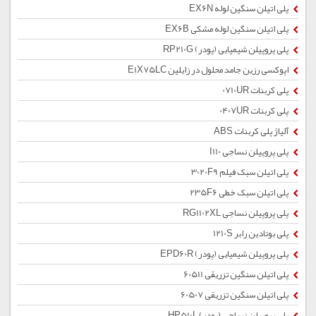
پلی اتیلن سنگین لوله EX6N
پلی اتیلن سنگین لوله مشکی EX6B
پلی پروپیلن شیمیایی (پودر) RP210G
اپوکسی رزین جامد محلول در زایلین E1X75LC
پلی کربنات 0710UR
پلی کربنات 0407UR
آلیاژ پلی کربنات ABS
پلی پروپیلن نساجی I110
پلی اتیلن سبک فیلم 3020F9
پلی اتیلن سبک خطی 235F6
پلی پروپیلن نساجی RG1102XL
پلی بوتادین رابر 1210S
پلی پروپیلن شیمیایی (پودر) EPD60R
پلی اتیلن سنگین تزریقی 60511
پلی اتیلن سنگین تزریقی 60507
پلی پروپیلن نساجی (پودر) HP510L