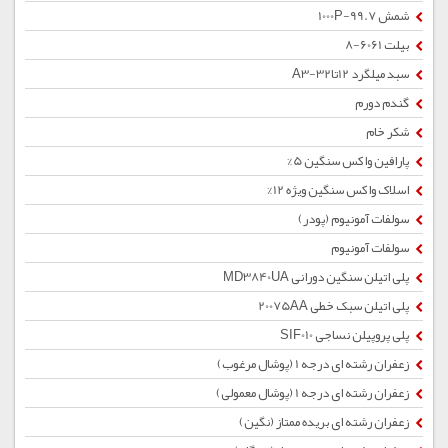
شمش 1000P-99.7
بیلت 6061-8
سبد میلگرد 12تا32-A3
گندم دورم
شکر خام
پارافین واکس سنگین 5%
اسلاک واکس سنگین ویژه 12%
سولفات آمونیوم (پودر)
سولفات آمونیوم
پلی اتیلن سنگین دورانی MD3840UA
پلی اتیلن سبک خطی 20075AA
پلی پروپیلن نساجی SIF010
زعفران رشته ای درجه 1 (پوشال مرغوب)
زعفران رشته ای درجه 1 (پوشال معمولی)
زعفران رشته ای بریده ممتاز (نگین)