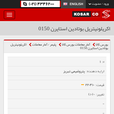
(021) 43462000
ورود / عضویت
ENGLISH
بار
و
بسته
اکریلونیتریل بوتادین استایرن 0150
نمودن
فهرست
بورس کالا
آمار معاملات بورس کالا
پلیمر / آمار معاملات
اکریلونیتریل
بوتادین استایرن 0150
1
پتروشیمی تبریز
220410
0 (0%)
-
-