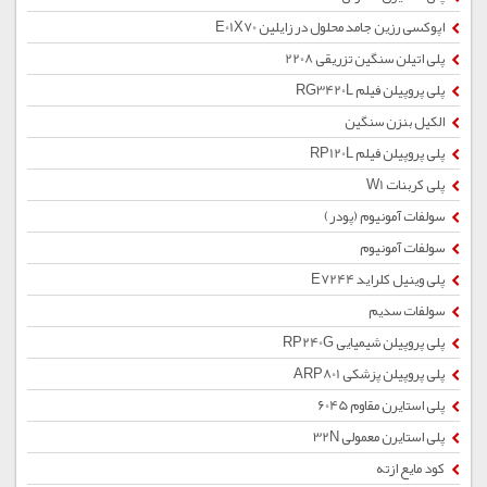
اپوکسی رزین جامد محلول در زایلین E01X70
پلی اتیلن سنگین تزریقی 2208
پلی پروپیلن فیلم RG3420L
الکیل بنزن سنگین
پلی پروپیلن فیلم RP120L
پلی کربنات W1
سولفات آمونیوم (پودر)
سولفات آمونیوم
پلی وینیل کلراید E7244
سولفات سدیم
پلی پروپیلن شیمیایی RP240G
پلی پروپیلن پزشکی ARP801
پلی استایرن مقاوم 6045
پلی استایرن معمولی 32N
کود مایع ازته