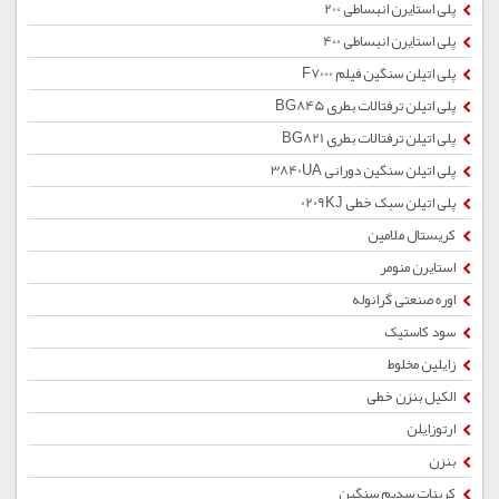
پلی استایرن انبساطی 200
پلی استایرن انبساطی 400
پلی اتیلن سنگین فیلم F7000
پلی اتیلن ترفتالات بطری BG845
پلی اتیلن ترفتالات بطری BG821
پلی اتیلن سنگین دورانی 3840UA
پلی اتیلن سبک خطی 0209KJ
کریستال ملامین
استایرن منومر
اوره صنعتی گرانوله
سود کاستیک
زایلین مخلوط
الکیل بنزن خطی
ارتوزایلن
بنزن
کربنات سدیم سنگین