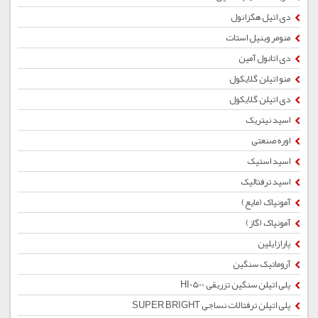
دی اتیل هگزانول
منومر وینیل استات
دی اتانول آمین
منو اتیلن گلایکول
دی اتیلن گلایکول
اسید نیتریک
اوره صنعتی
اسید استیک
اسید ترفتالیک
آمونیاک (مایع)
آمونیاک (گاز)
پارازایلین
آروماتیک سنگین
پلی اتیلن سنگین تزریقی HI0500
پلی اتیلن ترفتالات نساجی SUPER BRIGHT