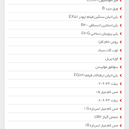
قیر امولسیون CSS1H
ورق سرد B
پلی اتیلن سنگین فیلم (پودر) EX5
پلی استایرن انبساطی R400
پلی پروپیلن نساجی F30G
روغن خام کلزا
لوب کات سبک
اوره پریل
سولفور مولیبدن
پلی اتیلن ترفتالات فیلم FG641
بیلت 6063-7
مس کم عیار 5%
بیلت 6063-8
مس کم عیار (سرباره G )
شمش آلیاژ LM2
مس کم عیار (سرباره R)