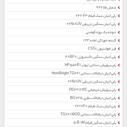
شمش طلا 999
پلی اتیلن سبک فیلم 2420F3
پلی اتیلن سنگین تزریقی 62N18UV
جوجه یک روزه گوشتی
گندم خوراکی (ماده 33)
قیر امولسیون CSS1
پلی اتیلن سنگین اکستروژن 48BF7
پلی پروپیلن نساجی (پودر) HP552R
پلی اتیلن ترفتالات نساجی HomBright TG641
پلی اتیلن سنگین تزریقی 62N11UV
پلی پروپیلن شیمیایی RG3212XE
پلی اتیلن ترفتالات بطری BG735
پلی اتیلن سبک فیلم 2426F8
پلی اتیلن ترفتالات نساجی TG641 MOD
پلی اتیلن سنگین فیلم 50B01M