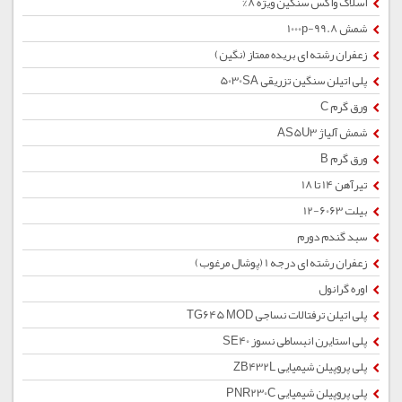
اسلاک واکس سنگین ویژه 8%
شمش 1000p-99.8
زعفران رشته ای بریده ممتاز (نگین)
پلی اتیلن سنگین تزریقی 5030SA
ورق گرم C
شمش آلیاژ AS5U3
ورق گرم B
تیرآهن 14 تا 18
بیلت 6063-12
سبد گندم دورم
زعفران رشته ای درجه 1 (پوشال مرغوب)
اوره گرانول
پلی اتیلن ترفتالات نساجی TG645 MOD
پلی استایرن انبساطی نسوز SE40
پلی پروپیلن شیمیایی ZB432L
پلی پروپیلن شیمیایی PNR230C