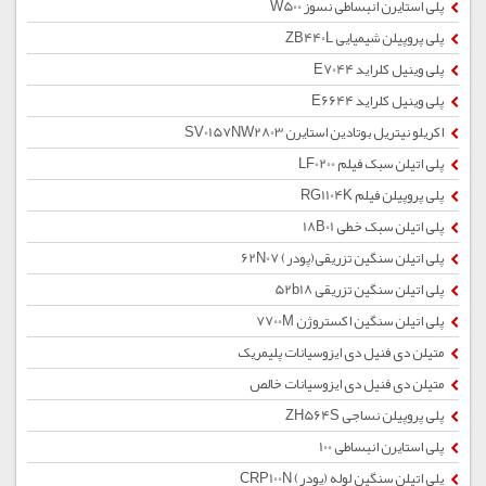
پلی استایرن انبساطی نسوز W500
پلی پروپیلن شیمیایی ZB440L
پلی وینیل کلراید E7044
پلی وینیل کلراید E6644
اکریلو نیتریل بوتادین استایرن SV0157NW2803
پلی اتیلن سبک فیلم LF0200
پلی پروپیلن فیلم RG1104K
پلی اتیلن سبک خطی 18B01
پلی اتیلن سنگین تزریقی(پودر) 62N07
پلی اتیلن سنگین تزریقی 52b18
پلی اتیلن سنگین اکستروژن 7700M
متیلن دی فنیل دی ایزوسیانات پلیمریک
متیلن دی فنیل دی ایزوسیانات خالص
پلی پروپیلن نساجی ZH564S
پلی استایرن انبساطی 100
پلی اتیلن سنگین لوله (پودر) CRP100N