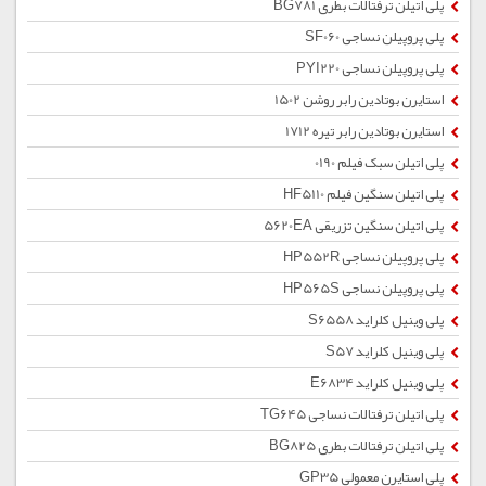
پلی اتیلن ترفتالات بطری BG781
پلی پروپیلن نساجی SF060
پلی پروپیلن نساجی PYI220
استایرن بوتادین رابر روشن 1502
استایرن بوتادین رابر تیره 1712
پلی اتیلن سبک فیلم 0190
پلی اتیلن سنگین فیلم HF5110
پلی اتیلن سنگین تزریقی 5620EA
پلی پروپیلن نساجی HP552R
پلی پروپیلن نساجی HP565S
پلی وینیل کلراید S6558
پلی وینیل کلراید S57
پلی وینیل کلراید E6834
پلی اتیلن ترفتالات نساجی TG645
پلی اتیلن ترفتالات بطری BG825
پلی استایرن معمولی GP35