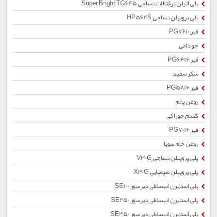
پلی اتیلن ترفتالات نساجی Super Bright TG645
پلی پروپیلن نساجی HP564S
قیر PG7610
جو دامی
قیر PG6416
شکر سفید
قیر PG5816
روغن پالم
گندم خوراکی
قیر PG7016
روغن خام سویا
پلی پروپیلن نساجی V30G
پلی پروپیلن شیمیایی X30G
پلی استایرن انبساطی دیرسوز SE100
پلی استایرن انبساطی دیرسوز SE250
پلی استایرن انبساطی دیرسوز SE350