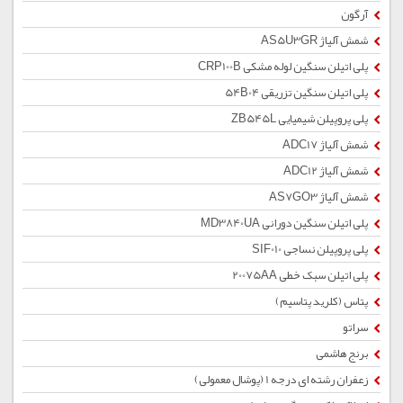
آرگون
شمش آلیاژ AS5U3GR
پلی اتیلن سنگین لوله مشکی CRP100B
پلی اتیلن سنگین تزریقی 54B04
پلی پروپیلن شیمیایی ZB545L
شمش آلیاژ ADC17
شمش آلیاژ ADC12
شمش آلیاژ AS7GO3
پلی اتیلن سنگین دورانی MD3840UA
پلی پروپیلن نساجی SIF010
پلی اتیلن سبک خطی 20075AA
پتاس (کلرید پتاسیم)
سراتو
برنج هاشمی
زعفران رشته ای درجه 1 (پوشال معمولی)