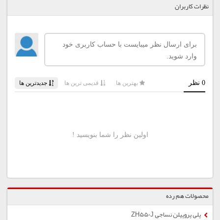
نظرات کاربران
محصولات هم رده
پلی پروپیلن نساجی ZH550J