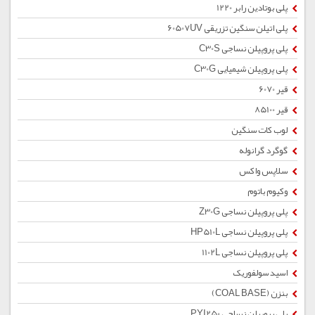
پلی بوتادین رابر 1220
پلی اتیلن سنگین تزریقی 60507UV
پلی پروپیلن نساجی C30S
پلی پروپیلن شیمیایی C30G
قیر 6070
قیر 85100
لوب کات سنگین
گوگرد گرانوله
سلاپس واکس
وکیوم باتوم
پلی پروپیلن نساجی Z30G
پلی پروپیلن نساجی HP510L
پلی پروپیلن نساجی 1102L
اسید سولفوریک
بنزن (COAL BASE)
پلی پروپیلن نساجی PYI250