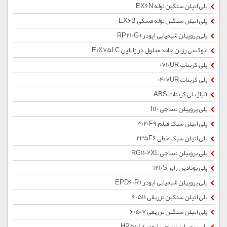
پلی اتیلن سنگین لوله EX6N
پلی اتیلن سنگین لوله مشکی EX6B
پلی پروپیلن شیمیایی (پودر) RP210G
اپوکسی رزین جامد محلول در زایلین E1X75LC
پلی کربنات 0710UR
پلی کربنات 0407UR
آلیاژ پلی کربنات ABS
پلی پروپیلن نساجی I110
پلی اتیلن سبک فیلم 3020F9
پلی اتیلن سبک خطی 235F6
پلی پروپیلن نساجی RG1102XL
پلی بوتادین رابر 1210S
پلی پروپیلن شیمیایی (پودر) EPD60R
پلی اتیلن سنگین تزریقی 60511
پلی اتیلن سنگین تزریقی 60507
پلی پروپیلن نساجی (پودر) HP510L