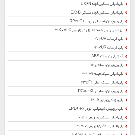
پلی اتیلن سنگین لوله EX6N
پلی اتیلن سنگین لوله مشکی EX6B
پلی پروپیلن شیمیایی (پودر) RP210G
اپوکسی رزین جامد محلول در زایلین E1X75LC
پلی کربنات 0710UR
پلی کربنات 0407UR
آلیاژ پلی کربنات ABS
پلی پروپیلن نساجی I110
پلی اتیلن سبک فیلم 3020F9
پلی اتیلن سبک خطی 235F6
پلی پروپیلن نساجی RG1102XL
پلی بوتادین رابر 1210S
پلی پروپیلن شیمیایی (پودر) EPD60R
پلی اتیلن سنگین تزریقی 60511
پلی اتیلن سنگین تزریقی 60507
پلی پروپیلن نساجی (پودر) HP510L