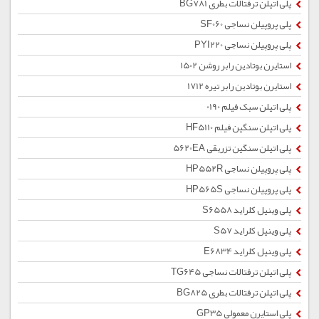
پلی اتیلن ترفتالات بطری BG781
پلی پروپیلن نساجی SF060
پلی پروپیلن نساجی PYI220
استایرن بوتادین رابر روشن 1502
استایرن بوتادین رابر تیره 1712
پلی اتیلن سبک فیلم 0190
پلی اتیلن سنگین فیلم HF5110
پلی اتیلن سنگین تزریقی 5620EA
پلی پروپیلن نساجی HP552R
پلی پروپیلن نساجی HP565S
پلی وینیل کلراید S6558
پلی وینیل کلراید S57
پلی وینیل کلراید E6834
پلی اتیلن ترفتالات نساجی TG645
پلی اتیلن ترفتالات بطری BG825
پلی استایرن معمولی GP35