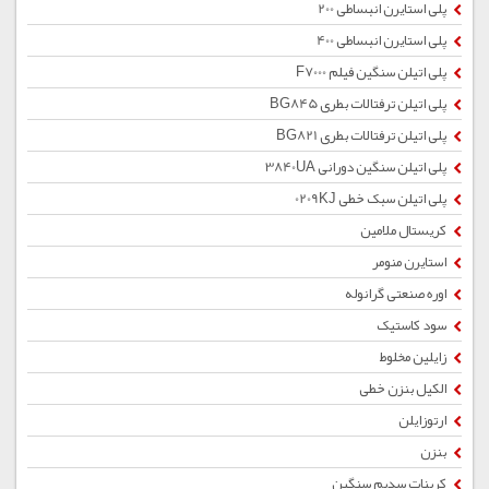
پلی استایرن انبساطی 200
پلی استایرن انبساطی 400
پلی اتیلن سنگین فیلم F7000
پلی اتیلن ترفتالات بطری BG845
پلی اتیلن ترفتالات بطری BG821
پلی اتیلن سنگین دورانی 3840UA
پلی اتیلن سبک خطی 0209KJ
کریستال ملامین
استایرن منومر
اوره صنعتی گرانوله
سود کاستیک
زایلین مخلوط
الکیل بنزن خطی
ارتوزایلن
بنزن
کربنات سدیم سنگین