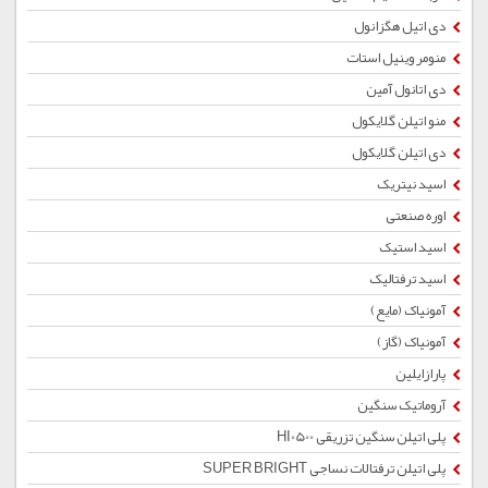
دی اتیل هگزانول
منومر وینیل استات
دی اتانول آمین
منو اتیلن گلایکول
دی اتیلن گلایکول
اسید نیتریک
اوره صنعتی
اسید استیک
اسید ترفتالیک
آمونیاک (مایع)
آمونیاک (گاز)
پارازایلین
آروماتیک سنگین
پلی اتیلن سنگین تزریقی HI0500
پلی اتیلن ترفتالات نساجی SUPER BRIGHT