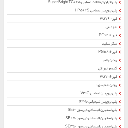
پلی اتیلن ترفتالات نساجی Super Bright TG645
پلی پروپیلن نساجی HP564S
قیر PG7610
جو دامی
قیر PG6416
شکر سفید
قیر PG5816
روغن پالم
گندم خوراکی
قیر PG7016
روغن خام سویا
پلی پروپیلن نساجی V30G
پلی پروپیلن شیمیایی X30G
پلی استایرن انبساطی دیرسوز SE100
پلی استایرن انبساطی دیرسوز SE250
پلی استایرن انبساطی دیرسوز SE350