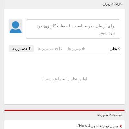
نظرات کاربران
محصولات هم رده
پلی پروپیلن نساجی ZH550J