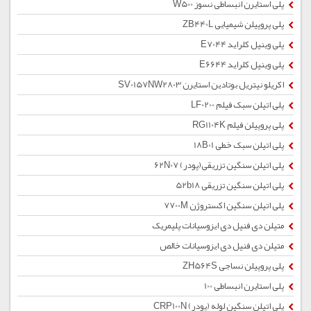
پلی استایرن انبساطی نسوز W500
پلی پروپیلن شیمیایی ZB440L
پلی وینیل کلراید E7044
پلی وینیل کلراید E6644
اکریلو نیتریل بوتادین استایرن SV0157NW2803
پلی اتیلن سبک فیلم LF0200
پلی پروپیلن فیلم RG1104K
پلی اتیلن سبک خطی 18B01
پلی اتیلن سنگین تزریقی(پودر) 62N07
پلی اتیلن سنگین تزریقی 52b18
پلی اتیلن سنگین اکستروژن 7700M
متیلن دی فنیل دی ایزوسیانات پلیمریک
متیلن دی فنیل دی ایزوسیانات خالص
پلی پروپیلن نساجی ZH564S
پلی استایرن انبساطی 100
پلی اتیلن سنگین لوله (پودر) CRP100N