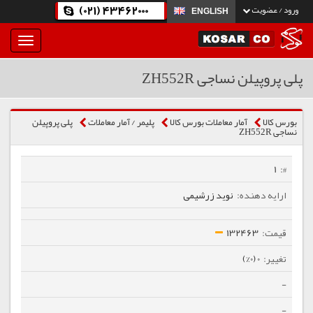
(021) 43462000
ورود / عضویت
ENGLISH
بار
و
بسته
پلی پروپیلن نساجی ZH552R
نمودن
فهرست
بورس کالا
آمار معاملات بورس کالا
پلیمر / آمار معاملات
پلی پروپیلن
نساجی ZH552R
1
نوید زرشیمی
132463
0 (0%)
-
-