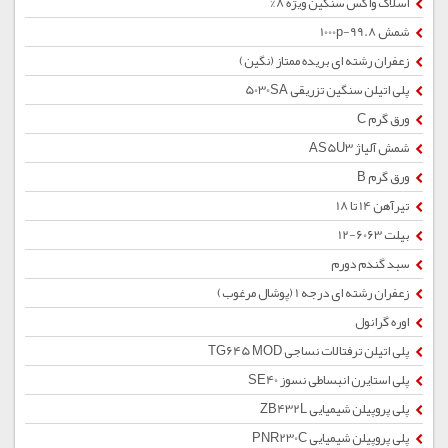
اسلاک واکس سنگین ویژه 8%
شمش 1000p-99.8
زعفران رشته ای بریده ممتاز (نگین)
پلی اتیلن سنگین تزریقی 5030SA
ورق گرم C
شمش آلیاژ AS5U3
ورق گرم B
تیرآهن 14 تا 18
بیلت 6063-12
سبد گندم دورم
زعفران رشته ای درجه 1 (پوشال مرغوب)
اوره گرانول
پلی اتیلن ترفتالات نساجی TG645 MOD
پلی استایرن انبساطی نسوز SE40
پلی پروپیلن شیمیایی ZB432L
پلی پروپیلن شیمیایی PNR230C