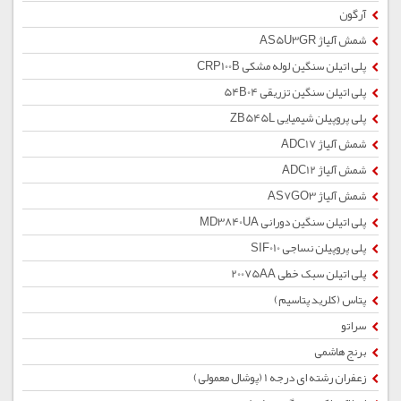
آرگون
شمش آلیاژ AS5U3GR
پلی اتیلن سنگین لوله مشکی CRP100B
پلی اتیلن سنگین تزریقی 54B04
پلی پروپیلن شیمیایی ZB545L
شمش آلیاژ ADC17
شمش آلیاژ ADC12
شمش آلیاژ AS7GO3
پلی اتیلن سنگین دورانی MD3840UA
پلی پروپیلن نساجی SIF010
پلی اتیلن سبک خطی 20075AA
پتاس (کلرید پتاسیم)
سراتو
برنج هاشمی
زعفران رشته ای درجه 1 (پوشال معمولی)