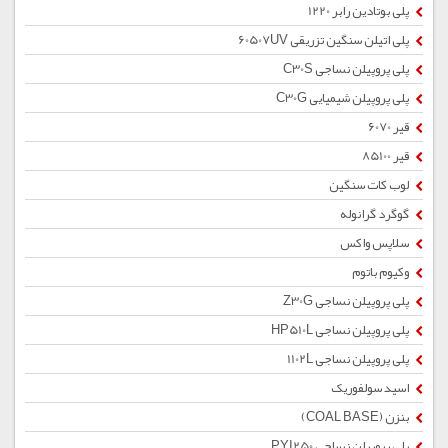
پلی بوتادین رابر 1220
پلی اتیلن سنگین تزریقی 60507UV
پلی پروپیلن نساجی C30S
پلی پروپیلن شیمیایی C30G
قیر 6070
قیر 85100
لوب کات سنگین
گوگرد گرانوله
سلاپس واکس
وکیوم باتوم
پلی پروپیلن نساجی Z30G
پلی پروپیلن نساجی HP510L
پلی پروپیلن نساجی 1102L
اسید سولفوریک
بنزن (COAL BASE)
پلی پروپیلن نساجی PYI250