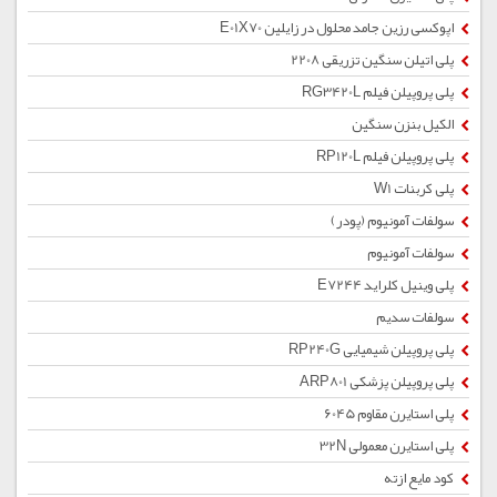
اپوکسی رزین جامد محلول در زایلین E01X70
پلی اتیلن سنگین تزریقی 2208
پلی پروپیلن فیلم RG3420L
الکیل بنزن سنگین
پلی پروپیلن فیلم RP120L
پلی کربنات W1
سولفات آمونیوم (پودر)
سولفات آمونیوم
پلی وینیل کلراید E7244
سولفات سدیم
پلی پروپیلن شیمیایی RP240G
پلی پروپیلن پزشکی ARP801
پلی استایرن مقاوم 6045
پلی استایرن معمولی 32N
کود مایع ازته