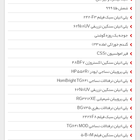
شمش طلا 999
پلی اتیلن سبک فیلم 2420F3
پلی اتیلن سنگین تزریقی 62N18UV
جوجه یک روزه گوشتی
گندم خوراکی (ماده 33)
قیر امولسیون CSS1
پلی اتیلن سنگین اکستروژن 48BF7
پلی پروپیلن نساجی (پودر) HP552R
پلی اتیلن ترفتالات نساجی HomBright TG641
پلی اتیلن سنگین تزریقی 62N11UV
پلی پروپیلن شیمیایی RG3212XE
پلی اتیلن ترفتالات بطری BG735
پلی اتیلن سبک فیلم 2426F8
پلی اتیلن ترفتالات نساجی TG641 MOD
پلی اتیلن سنگین فیلم 50B01M