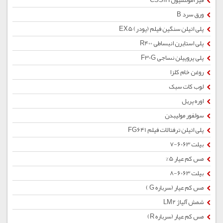
قیر امولسیون CSS1H
ورق سرد B
پلی اتیلن سنگین فیلم (پودر) EX5
پلی استایرن انبساطی R400
پلی پروپیلن نساجی F30G
روغن خام کلزا
لوب کات سبک
اوره پریل
سولفور مولیبدن
پلی اتیلن ترفتالات فیلم FG641
بیلت 6063-7
مس کم عیار 5%
بیلت 6063-8
مس کم عیار (سرباره G )
شمش آلیاژ LM2
مس کم عیار (سرباره R)