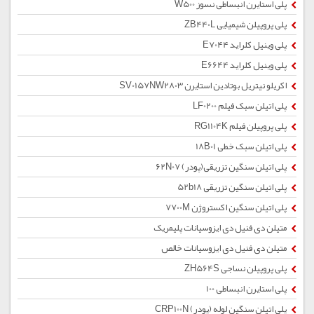
پلی استایرن انبساطی نسوز W500
پلی پروپیلن شیمیایی ZB440L
پلی وینیل کلراید E7044
پلی وینیل کلراید E6644
اکریلو نیتریل بوتادین استایرن SV0157NW2803
پلی اتیلن سبک فیلم LF0200
پلی پروپیلن فیلم RG1104K
پلی اتیلن سبک خطی 18B01
پلی اتیلن سنگین تزریقی(پودر) 62N07
پلی اتیلن سنگین تزریقی 52b18
پلی اتیلن سنگین اکستروژن 7700M
متیلن دی فنیل دی ایزوسیانات پلیمریک
متیلن دی فنیل دی ایزوسیانات خالص
پلی پروپیلن نساجی ZH564S
پلی استایرن انبساطی 100
پلی اتیلن سنگین لوله (پودر) CRP100N