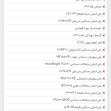
شمش طلا 999
پلی اتیلن سبک فیلم 2420F3
پلی اتیلن سنگین تزریقی 62N18UV
جوجه یک روزه گوشتی
گندم خوراکی (ماده 33)
قیر امولسیون CSS1
پلی اتیلن سنگین اکستروژن 48BF7
پلی پروپیلن نساجی (پودر) HP552R
پلی اتیلن ترفتالات نساجی HomBright TG641
پلی اتیلن سنگین تزریقی 62N11UV
پلی پروپیلن شیمیایی RG3212XE
پلی اتیلن ترفتالات بطری BG735
پلی اتیلن سبک فیلم 2426F8
پلی اتیلن ترفتالات نساجی TG641 MOD
پلی اتیلن سنگین فیلم 50B01M