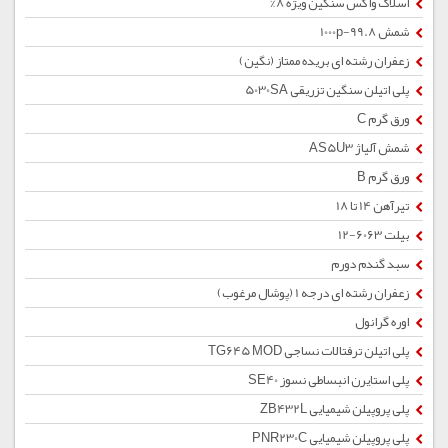
اسلاک واکس سنگین ویژه 8%
شمش 1000p-99.8
زعفران رشته ای بریده ممتاز (نگین)
پلی اتیلن سنگین تزریقی 5030SA
ورق گرم C
شمش آلیاژ AS5U3
ورق گرم B
تیرآهن 14 تا 18
بیلت 6063-12
سبد گندم دورم
زعفران رشته ای درجه 1 (پوشال مرغوب)
اوره گرانول
پلی اتیلن ترفتالات نساجی TG645 MOD
پلی استایرن انبساطی نسوز SE40
پلی پروپیلن شیمیایی ZB432L
پلی پروپیلن شیمیایی PNR230C