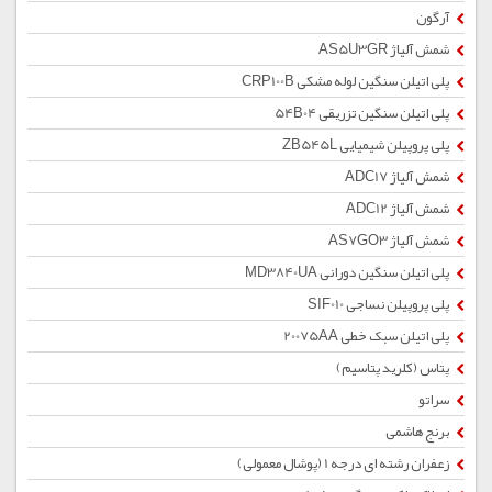
آرگون
شمش آلیاژ AS5U3GR
پلی اتیلن سنگین لوله مشکی CRP100B
پلی اتیلن سنگین تزریقی 54B04
پلی پروپیلن شیمیایی ZB545L
شمش آلیاژ ADC17
شمش آلیاژ ADC12
شمش آلیاژ AS7GO3
پلی اتیلن سنگین دورانی MD3840UA
پلی پروپیلن نساجی SIF010
پلی اتیلن سبک خطی 20075AA
پتاس (کلرید پتاسیم)
سراتو
برنج هاشمی
زعفران رشته ای درجه 1 (پوشال معمولی)