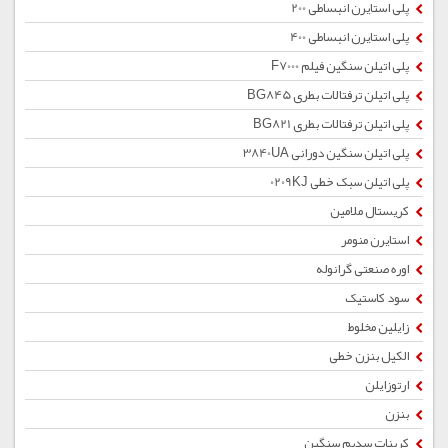
پلی استایرن انبساطی 200
پلی استایرن انبساطی 400
پلی اتیلن سنگین فیلم F7000
پلی اتیلن ترفتالات بطری BG845
پلی اتیلن ترفتالات بطری BG821
پلی اتیلن سنگین دورانی 3840UA
پلی اتیلن سبک خطی 0209KJ
کریستال ملامین
استایرن منومر
اوره صنعتی گرانوله
سود کاستیک
زایلین مخلوط
الکیل بنزن خطی
ارتوزایلن
بنزن
کربنات سدیم سنگین