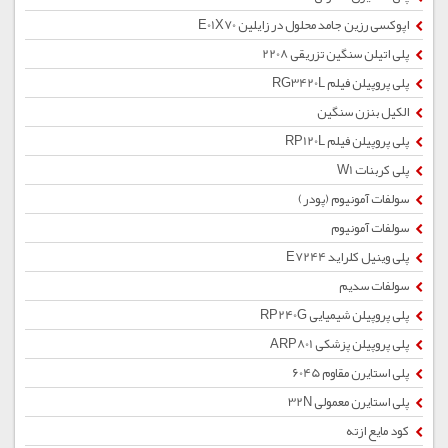
اپوکسی رزین جامد محلول در زایلین E01X70
پلی اتیلن سنگین تزریقی 2208
پلی پروپیلن فیلم RG3420L
الکیل بنزن سنگین
پلی پروپیلن فیلم RP120L
پلی کربنات W1
سولفات آمونیوم (پودر)
سولفات آمونیوم
پلی وینیل کلراید E7244
سولفات سدیم
پلی پروپیلن شیمیایی RP240G
پلی پروپیلن پزشکی ARP801
پلی استایرن مقاوم 6045
پلی استایرن معمولی 32N
کود مایع ازته