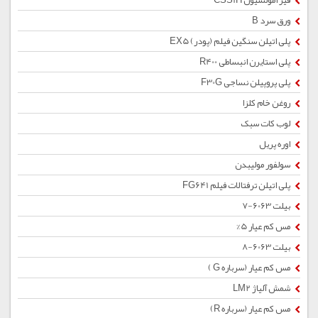
قیر امولسیون CSS1H
ورق سرد B
پلی اتیلن سنگین فیلم (پودر) EX5
پلی استایرن انبساطی R400
پلی پروپیلن نساجی F30G
روغن خام کلزا
لوب کات سبک
اوره پریل
سولفور مولیبدن
پلی اتیلن ترفتالات فیلم FG641
بیلت 6063-7
مس کم عیار 5%
بیلت 6063-8
مس کم عیار (سرباره G )
شمش آلیاژ LM2
مس کم عیار (سرباره R)