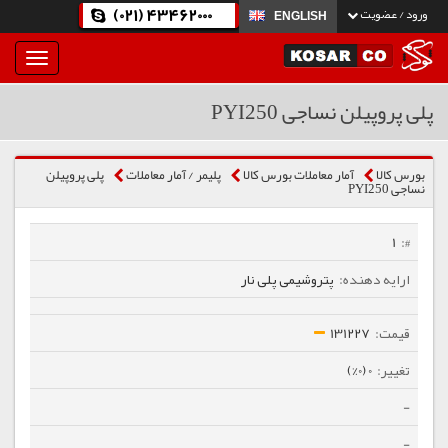
(021) 43462000
ورود / عضویت
ENGLISH
بار
و
بسته
پلی پروپیلن نساجی PYI250
نمودن
فهرست
بورس کالا
آمار معاملات بورس کالا
پلیمر / آمار معاملات
پلی پروپیلن
نساجی PYI250
1
پتروشیمی پلی نار
131227
0 (0%)
-
-