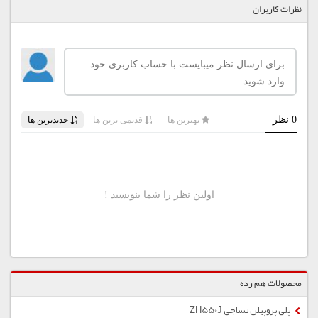
نظرات کاربران
محصولات هم رده
پلی پروپیلن نساجی ZH550J