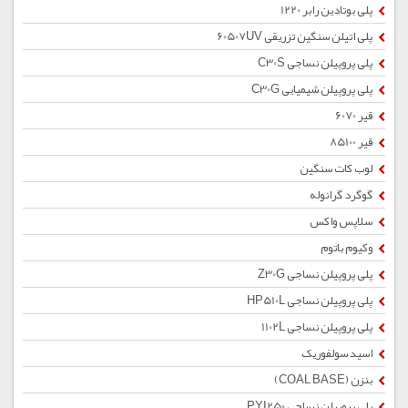
پلی بوتادین رابر 1220
پلی اتیلن سنگین تزریقی 60507UV
پلی پروپیلن نساجی C30S
پلی پروپیلن شیمیایی C30G
قیر 6070
قیر 85100
لوب کات سنگین
گوگرد گرانوله
سلاپس واکس
وکیوم باتوم
پلی پروپیلن نساجی Z30G
پلی پروپیلن نساجی HP510L
پلی پروپیلن نساجی 1102L
اسید سولفوریک
بنزن (COAL BASE)
پلی پروپیلن نساجی PYI250