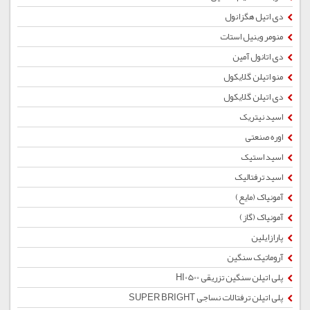
دی اتیل هگزانول
منومر وینیل استات
دی اتانول آمین
منو اتیلن گلایکول
دی اتیلن گلایکول
اسید نیتریک
اوره صنعتی
اسید استیک
اسید ترفتالیک
آمونیاک (مایع)
آمونیاک (گاز)
پارازایلین
آروماتیک سنگین
پلی اتیلن سنگین تزریقی HI0500
پلی اتیلن ترفتالات نساجی SUPER BRIGHT