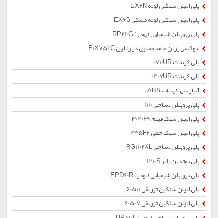
پلی اتیلن سنگین لوله EX6N
پلی اتیلن سنگین لوله مشکی EX6B
پلی پروپیلن شیمیایی (پودر) RP210G
اپوکسی رزین جامد محلول در زایلین E1X75LC
پلی کربنات 0710UR
پلی کربنات 0407UR
آلیاژ پلی کربنات ABS
پلی پروپیلن نساجی I110
پلی اتیلن سبک فیلم 3020F9
پلی اتیلن سبک خطی 235F6
پلی پروپیلن نساجی RG1102XL
پلی بوتادین رابر 1210S
پلی پروپیلن شیمیایی (پودر) EPD60R
پلی اتیلن سنگین تزریقی 60511
پلی اتیلن سنگین تزریقی 60507
پلی پروپیلن نساجی (پودر) HP510L