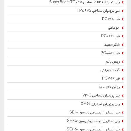
پلی اتیلن ترفتالات نساجی Super Bright TG645
پلی پروپیلن نساجی HP564S
قیر PG7610
جو دامی
قیر PG6416
شکر سفید
قیر PG5816
روغن پالم
گندم خوراکی
قیر PG7016
روغن خام سویا
پلی پروپیلن نساجی V30G
پلی پروپیلن شیمیایی X30G
پلی استایرن انبساطی دیرسوز SE100
پلی استایرن انبساطی دیرسوز SE250
پلی استایرن انبساطی دیرسوز SE350