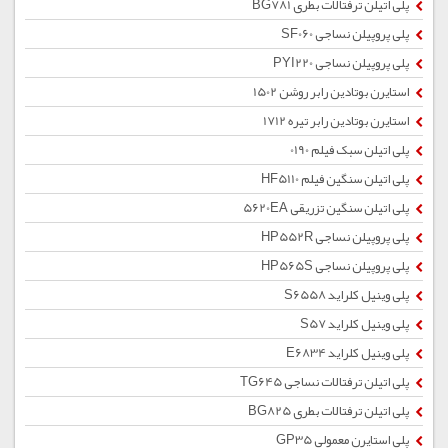
پلی اتیلن ترفتالات بطری BG781
پلی پروپیلن نساجی SF060
پلی پروپیلن نساجی PYI220
استایرن بوتادین رابر روشن 1502
استایرن بوتادین رابر تیره 1712
پلی اتیلن سبک فیلم 0190
پلی اتیلن سنگین فیلم HF5110
پلی اتیلن سنگین تزریقی 5620EA
پلی پروپیلن نساجی HP552R
پلی پروپیلن نساجی HP565S
پلی وینیل کلراید S6558
پلی وینیل کلراید S57
پلی وینیل کلراید E6834
پلی اتیلن ترفتالات نساجی TG645
پلی اتیلن ترفتالات بطری BG825
پلی استایرن معمولی GP35