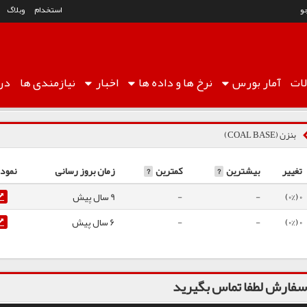
و
استخدام
وبلاگ
ات
آمار
بورس
نرخ ها
و داده ها
اخبار
نیازمندی ها
درب
بنزن (COAL BASE)
تغییر
بیشترین
?
کمترین
?
زمان بروز رسانی
نمودا
0 (0%)
-
-
9 سال پیش
0 (0%)
-
-
6 سال پیش
فارش لطفا تماس بگیرید