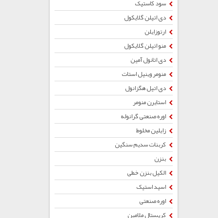
سود کاستیک
دی اتیلن گلایکول
ارتوزایلن
منو اتیلن گلایکول
دی اتانول آمین
منومر وینیل استات
دی اتیل هگزانول
استایرن منومر
اوره صنعتی گرانوله
زایلین مخلوط
کربنات سدیم سنگین
بنزن
الکیل بنزن خطی
اسید استیک
اوره صنعتی
کریستال ملامین