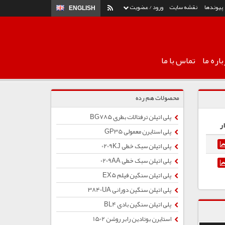
پیوندها
نقشه سایت
ورود / عضویت
ENGLISH
اره ما
تماس با ما
محصولات هم رده
پلی اتیلن ترفتالات بطری BG785
ر
پلی استایرن معمولی GP35
پلی اتیلن سبک خطی 0209KJ
پلی اتیلن سبک خطی 0209AA
پلی اتیلن سنگین فیلم EX5
پلی اتیلن سنگین دورانی 3840UA
پلی اتیلن سنگین بادی BL4
استایرن بوتادین رابر روشن 1502