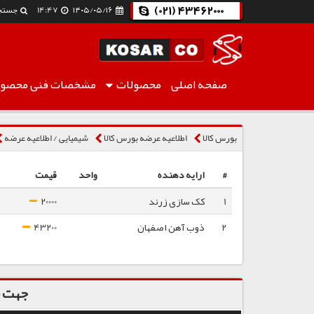
(021) 43462000
۱۴۰۵/۰۵/۱۶
14:47
جستج
صفحه اصلی
محصولات
مشخصات فنی
محصول
بنزن (COAL BASE)
بورس کالا
اطلاعیه عرضه بورس کالا
شیمیایی / اطلاعیه عرضه
#
ارایه دهنده
واحد
قیمت
1
کک سازی زرند
20000
2
ذوب آهن اصفهان
43200
جهت س