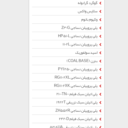
گوگرد گرانوله
سلاپس واکس
وکیوم باتوم
پلی پروپیلن نساجی Z30G
پلی پروپیلن نساجی HP510L
پلی پروپیلن نساجی 1102L
اسید سولفوریک
بنزن (COAL BASE)
پلی پروپیلن نساجی PYI250
پلی پروپیلن نساجی RG1102XL
پلی پروپیلن نساجی RG1102XK
پلی اتیلن سبک فیلم 2100TN00
پلی اتیلن سبک تزریقی 1922T
پلی پروپیلن نساجی ZH552R
پلی اتیلن سبک فیلم 2420D
پلی اتیلن سنگین تزریقی 5218UA