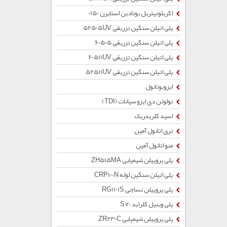
اکریلونیتریل بوتادین استایرن 0150
پلی اتیلن سنگین تزریقی 52505UV
پلی اتیلن سنگین تزریقی 60505
پلی اتیلن سنگین تزریقی 60511UV
پلی اتیلن سنگین تزریقی 52511UV
ایزوبوتانول
تولوئن دی ایزو سیانات (TDI)
اسید کلریدریک
تری اتانول آمین
منو اتانول آمین
پلی پروپیلن شیمیایی ZH515MA
پلی اتیلن سنگین لوله CRP100N
پلی پروپیلن نساجی RG1101S
پلی وینیل کلراید S70
پلی پروپیلن شیمیایی ZR230C