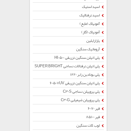
اسید استیک
اسید ترفتالیک
آمونیاک (مایع)
آمونیاک (گاز)
پارازایلین
آروماتیک سنگین
پلی اتیلن سنگین تزریقی HI0500
پلی اتیلن ترفتالات نساجی SUPER BRIGHT
پلی بوتادین رابر 1220
پلی اتیلن سنگین تزریقی 60507UV
پلی پروپیلن نساجی C30S
پلی پروپیلن شیمیایی C30G
قیر 6070
قیر 85100
لوب کات سنگین