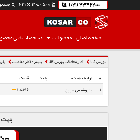
(021) 43462000
۱۴۰۵/۰۵/۱۸
10:31
جستجو
صفحه اصلی
محصولات
مشخصات فنی
محصول
پلی پروپیلن نساجی Z30G
بورس کالا
آمار معاملات بورس کالا
پلیمر / آمار معاملات
پلی 
#
ارایه دهنده
واحد
قیمت
1
پتروشیمی مارون
105166
جهت س
000