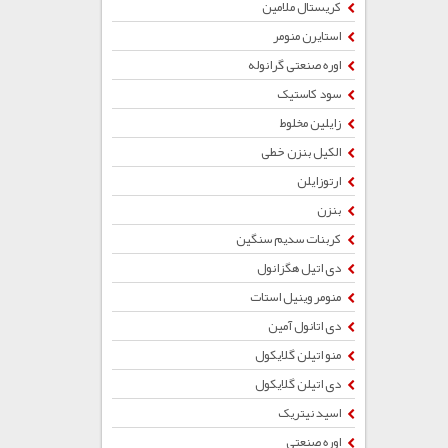
کریستال ملامین
استایرن منومر
اوره صنعتی گرانوله
سود کاستیک
زایلین مخلوط
الکیل بنزن خطی
ارتوزایلن
بنزن
کربنات سدیم سنگین
دی اتیل هگزانول
منومر وینیل استات
دی اتانول آمین
منو اتیلن گلایکول
دی اتیلن گلایکول
اسید نیتریک
اوره صنعتی