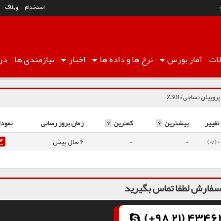
استخدام
وبلاگ
ات
آمار
بورس
نرخ ها
و داده ها
اخبار
نیازمندی ها
درب
پروپیلن نساجی Z30G
تغییر
بیشترین
?
کمترین
?
زمان بروز رسانی
نمودا
0 (0%)
-
-
6 سال پیش
فارش لطفا تماس بگیرید
(+98 21) 43462