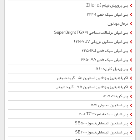
پلی پروپیلن فیلم ZH525J
پلی اتیلن سبک خطی 22401
نرمال بوتانول
پلی اتیلن ترفتالات نساجی Super Bright TG641
پلی اتیلن سنگین تزریقی 62N07UV
پلی اتیلن سبک خطی 22501KJ
پلی اتیلن سبک خطی 22501AA
پلی وینیل کلراید S60
اکریلونیتریل بوتادین استایرن 50 - گرید طبیعی
اکریلونیتریل بوتادین استایرن 75 - گرید طبیعی
پلی کربنات 0407
پلی استایرن معمولی 1551
پلی اتیلن سبک فیلم 2004TC37
پلی استایرن انبساطی نسوز SE5000
پلی استایرن انبساطی نسوز SE4000