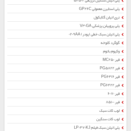
پلی اتیلن سنگین تزریقی 52502
پلی استایرن معمولی GP26C
تری اتیلن گلایکول
پلی پروپیلن پزشکی V30GA
پلی اتیلن سبک خطی (پودر) 0209AA
گوگرد کلوخه
وکیوم باتوم
قیر MC250
قیر PG5822
قیر PG6416
قیر PG6422
قیر 6070
قیر 85100
لوب کات سبک
لوب کات سنگین
پلی اتیلن سبک فیلم LP0470KJ