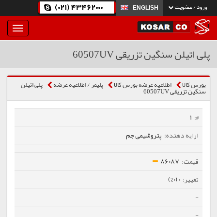
(021) 43462000
ورود / عضویت
ENGLISH
بار
و
بسته
پلی اتیلن سنگین تزریقی 60507UV
نمودن
فهرست
بورس کالا
اطلاعیه عرضه بورس کالا
پلیمر / اطلاعیه عرضه
پلی اتیلن
سنگین تزریقی 60507UV
1
پتروشیمی جم
86087
0 (0%)
-
-