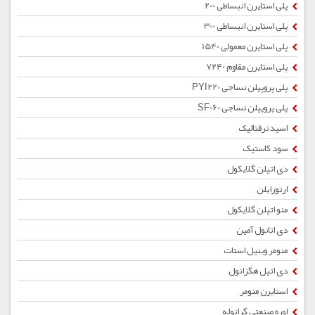
پلی استایرن انبساطی 200
پلی استایرن انبساطی 300
پلی استایرن معمولی 1540
پلی استایرن مقاوم 7240
پلی پروپیلن نساجی PYI220
پلی پروپیلن نساجی SF060
اسید ترفتالیک
سود کاستیک
دی اتیلن گلایکول
ارتوزایلن
منو اتیلن گلایکول
دی اتانول آمین
منومر وینیل استات
دی اتیل هگزانول
استایرن منومر
اوره صنعتی گرانوله