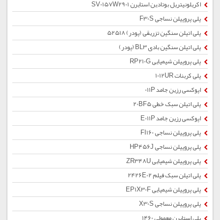
اکریلونیتریل بوتادین استایرن SV0157W2901
پلی پروپیلن نساجی F30S
پلی اتیلن سنگین تزریقی (پودر) 52518
پلی اتیلن سنگین بادی BL3 (پودر)
پلی پروپیلن شیمیایی RP210G
پلی کربنات 1012UR
اپوکسی رزین جامد 011P
پلی اتیلن سبک خطی 20BF5
اپوکسی رزین جامد E011P
پلی پروپیلن نساجی FI160
پلی پروپیلن نساجی HP456J
پلی پروپیلن شیمیایی ZR348U
پلی اتیلن سبک فیلم 2426E02
پلی پروپیلن شیمیایی EP1X30F
پلی پروپیلن نساجی X30S
پلی استایرن معمولی 1460