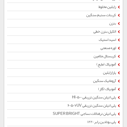
زایلین مخلوط
کربنات سدیم سنگین
بنزن
الکیل بنزن خطی
اسید استیک
اوره صنعتی
کریستال ملامین
آمونیاک (مایع)
پارازایلین
آروماتیک سنگین
آمونیاک (گاز)
پلی اتیلن سنگین تزریقی HI0500
پلی اتیلن سنگین تزریقی 60507UV
پلی اتیلن ترفتالات نساجی SUPER BRIGHT
پلی بوتادین رابر 1220