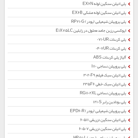
پلی اتیلن سنگین لوله EX6N
پلی اتیلن سنگین لوله مشکی EX6B
پلی پروپیلن شیمیایی (پودر) RP210G
اپوکسی رزین جامد محلول در زایلین E1X75LC
پلی کربنات 0710UR
پلی کربنات 0407UR
آلیاژ پلی کربنات ABS
پلی پروپیلن نساجی I110
پلی اتیلن سبک فیلم 3020F9
پلی اتیلن سبک خطی 235F6
پلی پروپیلن نساجی RG1102XL
پلی بوتادین رابر 1210S
پلی پروپیلن شیمیایی (پودر) EPD60R
پلی اتیلن سنگین تزریقی 60511
پلی اتیلن سنگین تزریقی 60507
پلی پروپیلن نساجی (پودر) HP510L