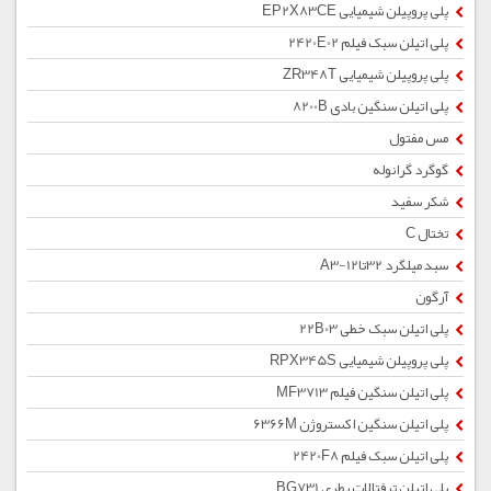
پلی پروپیلن شیمیایی EP2X83CE
پلی اتیلن سبک فیلم 2420E02
پلی پروپیلن شیمیایی ZR348T
پلی اتیلن سنگین بادی 8200B
مس مفتول
گوگرد گرانوله
شکر سفید
تختال C
سبد میلگرد 32تا12-A3
آرگون
پلی اتیلن سبک خطی 22B03
پلی پروپیلن شیمیایی RPX345S
پلی اتیلن سنگین فیلم MF3713
پلی اتیلن سنگین اکستروژن 6366M
پلی اتیلن سبک فیلم 2420F8
پلی اتیلن ترفتالات بطری BG731