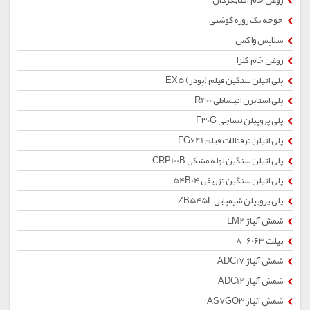
روغن خام آفتابگردان
جوجه یک روزه گوشتی
سلاپس واکس
روغن خام کلزا
پلی اتیلن سنگین فیلم (پودر) EX5
پلی استایرن انبساطی R400
پلی پروپیلن نساجی F30G
پلی اتیلن ترفتالات فیلم FG641
پلی اتیلن سنگین لوله مشکی CRP100B
پلی اتیلن سنگین تزریقی 54B04
پلی پروپیلن شیمیایی ZB545L
شمش آلیاژ LM2
بیلت 6063-8
شمش آلیاژ ADC17
شمش آلیاژ ADC12
شمش آلیاژ AS7GO3