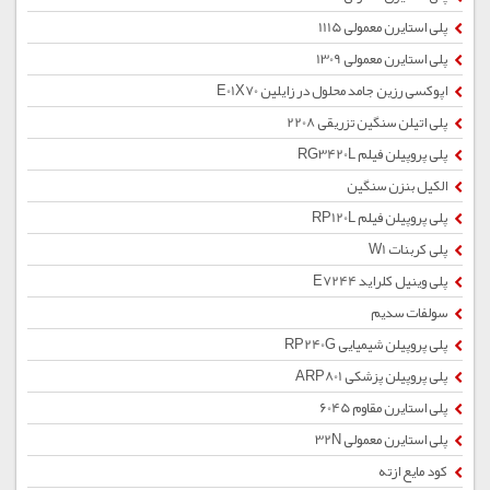
پلی استایرن معمولی 1115
پلی استایرن معمولی 1309
اپوکسی رزین جامد محلول در زایلین E01X70
پلی اتیلن سنگین تزریقی 2208
پلی پروپیلن فیلم RG3420L
الکیل بنزن سنگین
پلی پروپیلن فیلم RP120L
پلی کربنات W1
پلی وینیل کلراید E7244
سولفات سدیم
پلی پروپیلن شیمیایی RP240G
پلی پروپیلن پزشکی ARP801
پلی استایرن مقاوم 6045
پلی استایرن معمولی 32N
کود مایع ازته