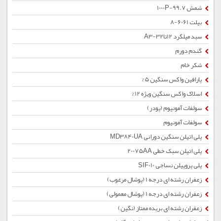
شمش 1000P-99.7
بیلت 6061-8
سبد میلگرد 12تا32-A3
گندم دورم
شکر خام
پارافین واکس سنگین 5%
اسلاک واکس سنگین ویژه 12%
سولفات آمونیوم (پودر)
سولفات آمونیوم
پلی اتیلن سنگین دورانی MD3840UA
پلی اتیلن سبک خطی 20075AA
پلی پروپیلن نساجی SIF010
زعفران رشته ای درجه 1 (پوشال مرغوب)
زعفران رشته ای درجه 1 (پوشال معمولی)
زعفران رشته ای بریده ممتاز (نگین)