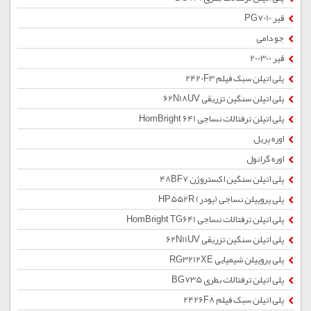
قیر PG7010
جو دامی
قیر 200300
پلی اتیلن سبک فیلم 2420F3
پلی اتیلن سنگین تزریقی 62N18UV
پلی اتیلن ترفتالات نساجی HomBright 641
اوره پریل
اوره گرانول
پلی اتیلن سنگین اکستروژن 48BF7
پلی پروپیلن نساجی (پودر) HP552R
پلی اتیلن ترفتالات نساجی HomBright TG641
پلی اتیلن سنگین تزریقی 62N11UV
پلی پروپیلن شیمیایی RG3212XE
پلی اتیلن ترفتالات بطری BG735
پلی اتیلن سبک فیلم 2426F8