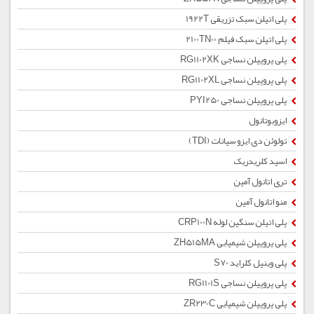
پلی اتیلن سبک تزریقی 1922T
پلی اتیلن سبک فیلم 2100TN00
پلی پروپیلن نساجی RG1102XK
پلی پروپیلن نساجی RG1102XL
پلی پروپیلن نساجی PYI250
ایزوبوتانول
تولوئن دی ایزو سیانات (TDI)
اسید کلریدریک
تری اتانول آمین
منو اتانول آمین
پلی اتیلن سنگین لوله CRP100N
پلی پروپیلن شیمیایی ZH515MA
پلی وینیل کلراید S70
پلی پروپیلن نساجی RG1101S
پلی پروپیلن شیمیایی ZR230C