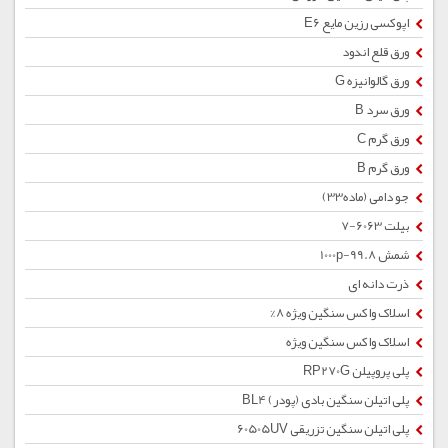
اپوکسی رزین مایع E6
ورق قلع اندود
ورق گالوانیزه G
ورق سرد B
ورق گرم C
ورق گرم B
جو دامی (ماده33)
بیلت 6063-7
شمش 1000p-99.8
ذرت دانه ای
اسلاک واکس سنگین ویژه 8%
اسلاک واکس سنگین ویژه
پلی پروپیلن RP270G
پلی اتیلن سنگین بادی (پودر) BL4
پلی اتیلن سنگین تزریقی 60505UV