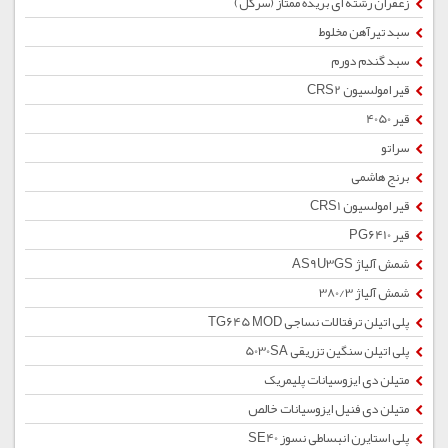
زعفران رشته ای بریده ممتاز (سرگل)
سبد تیرآهن مخلوط
سبد گندم دورم
قیر امولسیون CRS2
قیر 4050
سراتو
برنج هاشمی
قیر امولسیون CRS1
قیر PG6410
شمش آلیاژ AS9U3GS
شمش آلیاژ 380/3
پلی اتیلن ترفتالات نساجی TG645 MOD
پلی اتیلن سنگین تزریقی 5030SA
متیلن دی ایزوسیانات پلیمریک
متیلن دی فنیل ایزوسیانات خالص
پلی استایرن انبساطی نسوز SE40