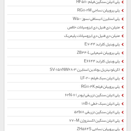
پلی اتیلن سنگین فیلم HF5110
پلی پروپیلن نساجی RG1102M
پلی استایرن انبساطی نسوز W500
متیلن دی فنیل دی ایزوسیانات خالص
متیلن دی فنیل دی ایزوسیانات پلیمریک
پلی وینیل کلراید E7044
پلی پروپیلن شیمیایی ZB440L
پلی وینیل کلراید E6644
اکریلو نیتریل بوتادین استایرن SV0157NW2803
پلی اتیلن سبک فیلم LF0200
پلی پروپیلن فیلم RG1104K
پلی اتیلن سنگین تزریقی(پودر) 62N07
پلی اتیلن سبک خطی 18B01
پلی اتیلن سنگین تزریقی 52b18
پلی اتیلن سنگین اکستروژن 7700M
پلی پروپیلن نساجی ZH564S