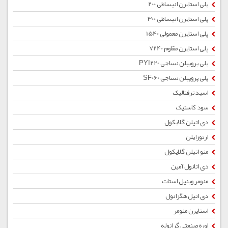
پلی استایرن انبساطی 200
پلی استایرن انبساطی 300
پلی استایرن معمولی 1540
پلی استایرن مقاوم 7240
پلی پروپیلن نساجی PYI220
پلی پروپیلن نساجی SF060
اسید ترفتالیک
سود کاستیک
دی اتیلن گلایکول
ارتوزایلن
منو اتیلن گلایکول
دی اتانول آمین
منومر وینیل استات
دی اتیل هگزانول
استایرن منومر
اوره صنعتی گرانوله