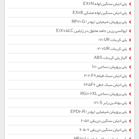
پلی اتیلن سنگین لوله EX6N
پلی اتیلن سنگین لوله مشکی EX6B
پلی پروپیلن شیمیایی (پودر) RP210G
اپوکسی رزین جامد محلول در زایلین E1X75LC
پلی کربنات 0710UR
پلی کربنات 0407UR
آلیاژ پلی کربنات ABS
پلی پروپیلن نساجی I110
پلی اتیلن سبک فیلم 3020F9
پلی اتیلن سبک خطی 235F6
پلی پروپیلن نساجی RG1102XL
پلی بوتادین رابر 1210S
پلی پروپیلن شیمیایی (پودر) EPD60R
پلی اتیلن سنگین تزریقی 60511
پلی اتیلن سنگین تزریقی 60507
پلی پروپیلن نساجی (پودر) HP510L