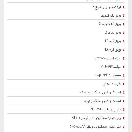
اپوکسی رزین مایع E6
ورق قلع اندود
ورق گالوانیزه G
ورق سرد B
ورق گرم C
ورق گرم B
جو دامی (ماده33)
بیلت 6063-7
شمش 1000p-99.8
ذرت دانه ای
اسلاک واکس سنگین ویژه 8%
اسلاک واکس سنگین ویژه
پلی پروپیلن RP270G
پلی اتیلن سنگین بادی (پودر) BL4
پلی اتیلن سنگین تزریقی 60505UV