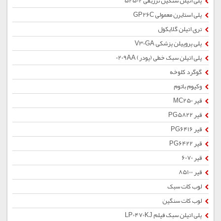
پلی اتیلن سنگین تزریقی 52502
پلی استایرن معمولی GP26C
تری اتیلن گلایکول
پلی پروپیلن پزشکی V30GA
پلی اتیلن سبک خطی (پودر) 0209AA
گوگرد کلوخه
وکیوم باتوم
قیر MC250
قیر PG5822
قیر PG6416
قیر PG6422
قیر 6070
قیر 85100
لوب کات سبک
لوب کات سنگین
پلی اتیلن سبک فیلم LP0470KJ