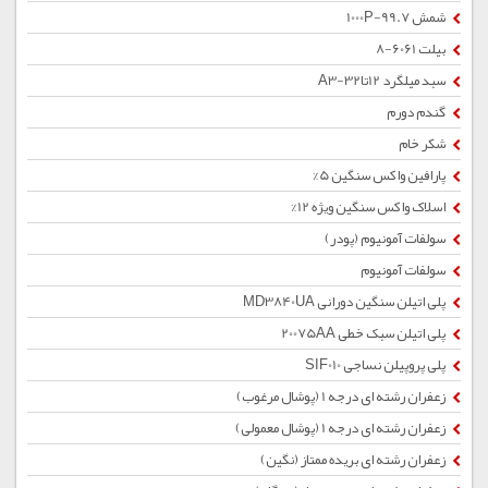
شمش 1000P-99.7
بیلت 6061-8
سبد میلگرد 12تا32-A3
گندم دورم
شکر خام
پارافین واکس سنگین 5%
اسلاک واکس سنگین ویژه 12%
سولفات آمونیوم (پودر)
سولفات آمونیوم
پلی اتیلن سنگین دورانی MD3840UA
پلی اتیلن سبک خطی 20075AA
پلی پروپیلن نساجی SIF010
زعفران رشته ای درجه 1 (پوشال مرغوب)
زعفران رشته ای درجه 1 (پوشال معمولی)
زعفران رشته ای بریده ممتاز (نگین)