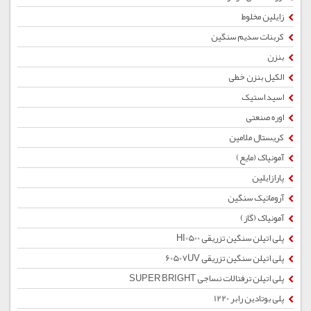
زایلین مخلوط
کربنات سدیم سنگین
بنزن
الکیل بنزن خطی
اسید استیک
اوره صنعتی
کریستال ملامین
آمونیاک (مایع)
پارازایلین
آروماتیک سنگین
آمونیاک (گاز)
پلی اتیلن سنگین تزریقی HI0500
پلی اتیلن سنگین تزریقی 60507UV
پلی اتیلن ترفتالات نساجی SUPER BRIGHT
پلی بوتادین رابر 1220