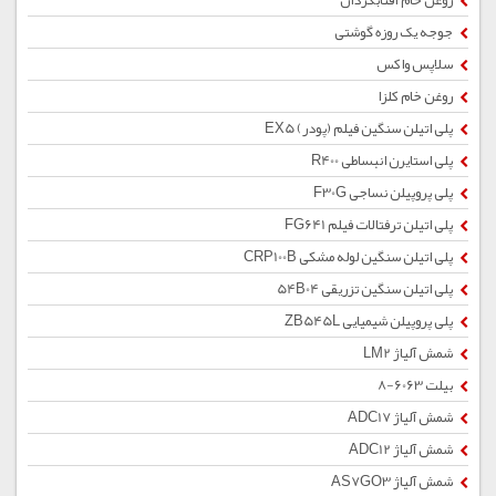
روغن خام آفتابگردان
جوجه یک روزه گوشتی
سلاپس واکس
روغن خام کلزا
پلی اتیلن سنگین فیلم (پودر) EX5
پلی استایرن انبساطی R400
پلی پروپیلن نساجی F30G
پلی اتیلن ترفتالات فیلم FG641
پلی اتیلن سنگین لوله مشکی CRP100B
پلی اتیلن سنگین تزریقی 54B04
پلی پروپیلن شیمیایی ZB545L
شمش آلیاژ LM2
بیلت 6063-8
شمش آلیاژ ADC17
شمش آلیاژ ADC12
شمش آلیاژ AS7GO3