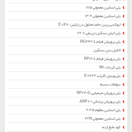
پلی استایرن معمولی 1115
پلی استایرن معمولی 1309
اپوکسی رزین جامد محلول در زایلین E01X70
پلی اتیلن سنگین تزریقی 2208
پلی پروپیلن فیلم RG3420L
الکیل بنزن سنگین
پلی پروپیلن فیلم RP120L
پلی کربنات W1
پلی وینیل کلراید E7244
سولفات سدیم
پلی پروپیلن شیمیایی RP240G
پلی پروپیلن پزشکی ARP801
پلی استایرن مقاوم 6045
پلی استایرن معمولی 32N
کود مایع ازته