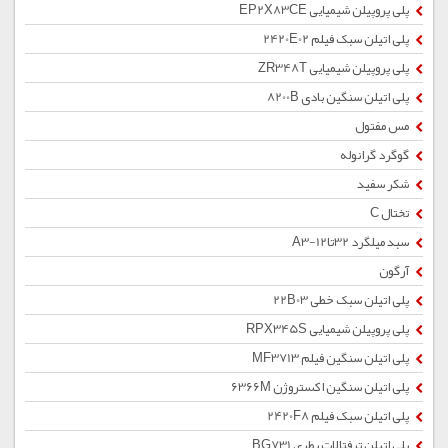
پلی پروپیلن شیمیایی EP2X83CE
پلی اتیلن سبک فیلم 2420E02
پلی پروپیلن شیمیایی ZR348T
پلی اتیلن سنگین بادی 8200B
مس مفتول
گوگرد گرانوله
شکر سفید
تختال C
سبد میلگرد 32تا12-A3
آرگون
پلی اتیلن سبک خطی 22B03
پلی پروپیلن شیمیایی RPX345S
پلی اتیلن سنگین فیلم MF3713
پلی اتیلن سنگین اکستروژن 6366M
پلی اتیلن سبک فیلم 2420F8
پلی اتیلن ترفتالات بطری BG731