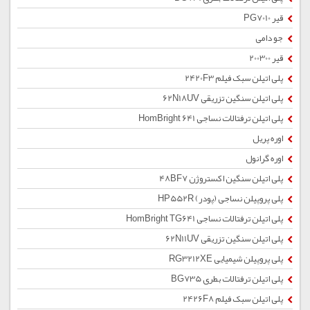
قیر PG7010
جو دامی
قیر 200300
پلی اتیلن سبک فیلم 2420F3
پلی اتیلن سنگین تزریقی 62N18UV
پلی اتیلن ترفتالات نساجی HomBright 641
اوره پریل
اوره گرانول
پلی اتیلن سنگین اکستروژن 48BF7
پلی پروپیلن نساجی (پودر) HP552R
پلی اتیلن ترفتالات نساجی HomBright TG641
پلی اتیلن سنگین تزریقی 62N11UV
پلی پروپیلن شیمیایی RG3212XE
پلی اتیلن ترفتالات بطری BG735
پلی اتیلن سبک فیلم 2426F8