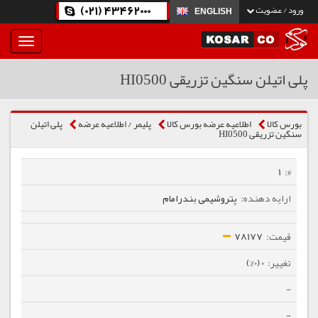
(021) 43462000
ورود / عضویت
ENGLISH
بار
و
بسته
پلی اتیلن سنگین تزریقی HI0500
نمودن
فهرست
بورس کالا
اطلاعیه عرضه بورس کالا
پلیمر / اطلاعیه عرضه
پلی اتیلن
سنگین تزریقی HI0500
1
پتروشیمی بندرامام
78177
0 (0%)
-
-