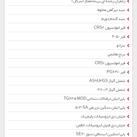
زعفران رشته ای بریده ممتاز (سرگل)
سبد تیرآهن مخلوط
سبد گندم دورم
قیر امولسیون CRS2
قیر 4050
سراتو
برنج هاشمی
قیر امولسیون CRS1
قیر PG6410
شمش آلیاژ AS9U3GS
شمش آلیاژ 380/3
پلی اتیلن ترفتالات نساجی TG645 MOD
پلی اتیلن سنگین تزریقی 5030SA
متیلن دی ایزوسیانات پلیمریک
متیلن دی فنیل ایزوسیانات خالص
پلی استایرن انبساطی نسوز SE40