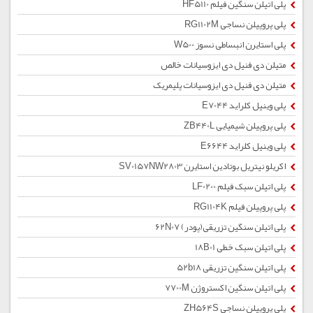
پلی اتیلن سنگین فیلم HF5110
پلی پروپیلن نساجی RG1102M
پلی استایرن انبساطی نسوز W500
متیلن دی فنیل دی ایزوسیانات خالص
متیلن دی فنیل دی ایزوسیانات پلیمریک
پلی وینیل کلراید E7044
پلی پروپیلن شیمیایی ZB440L
پلی وینیل کلراید E6644
اکریلو نیتریل بوتادین استایرن SV0157NW2803
پلی اتیلن سبک فیلم LF0200
پلی پروپیلن فیلم RG1104K
پلی اتیلن سنگین تزریقی(پودر) 62N07
پلی اتیلن سبک خطی 18B01
پلی اتیلن سنگین تزریقی 52b18
پلی اتیلن سنگین اکستروژن 7700M
پلی پروپیلن نساجی ZH564S