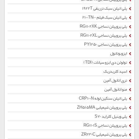
پلی اتیلن سبک تزریقی 1922T
پلی اتیلن سبک فیلم 2100TN00
پلی پروپیلن نساجی RG1102XK
پلی پروپیلن نساجی RG1102XL
پلی پروپیلن نساجی PYI250
ایزوبوتانول
تولوئن دی ایزو سیانات (TDI)
اسید کلریدریک
تری اتانول آمین
منو اتانول آمین
پلی اتیلن سنگین لوله CRP100N
پلی پروپیلن شیمیایی ZH515MA
پلی وینیل کلراید S70
پلی پروپیلن نساجی RG1101S
پلی پروپیلن شیمیایی ZR230C