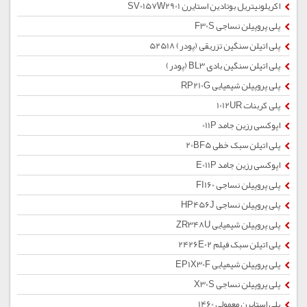
اکریلونیتریل بوتادین استایرن SV0157W2901
پلی پروپیلن نساجی F30S
پلی اتیلن سنگین تزریقی (پودر) 52518
پلی اتیلن سنگین بادی BL3 (پودر)
پلی پروپیلن شیمیایی RP210G
پلی کربنات 1012UR
اپوکسی رزین جامد 011P
پلی اتیلن سبک خطی 20BF5
اپوکسی رزین جامد E011P
پلی پروپیلن نساجی FI160
پلی پروپیلن نساجی HP456J
پلی پروپیلن شیمیایی ZR348U
پلی اتیلن سبک فیلم 2426E02
پلی پروپیلن شیمیایی EP1X30F
پلی پروپیلن نساجی X30S
پلی استایرن معمولی 1460