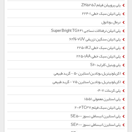
پلی پروپیلن فیلم ZH525J
پلی اتیلن سبک خطی 22401
نرمال بوتانول
پلی اتیلن ترفتالات نساجی Super Bright TG641
پلی اتیلن سنگین تزریقی 62N07UV
پلی اتیلن سبک خطی 22501KJ
پلی اتیلن سبک خطی 22501AA
پلی وینیل کلراید S60
اکریلونیتریل بوتادین استایرن 50 - گرید طبیعی
اکریلونیتریل بوتادین استایرن 75 - گرید طبیعی
پلی کربنات 0407
پلی استایرن معمولی 1551
پلی اتیلن سبک فیلم 2004TC37
پلی استایرن انبساطی نسوز SE5000
پلی استایرن انبساطی نسوز SE4000