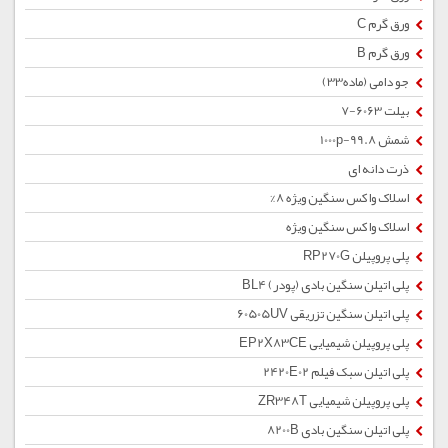
ورق گرم C
ورق گرم B
جو دامی (ماده33)
بیلت 6063-7
شمش 1000p-99.8
ذرت دانه ای
اسلاک واکس سنگین ویژه 8%
اسلاک واکس سنگین ویژه
پلی پروپیلن RP270G
پلی اتیلن سنگین بادی (پودر) BL4
پلی اتیلن سنگین تزریقی 60505UV
پلی پروپیلن شیمیایی EP2X83CE
پلی اتیلن سبک فیلم 2420E02
پلی پروپیلن شیمیایی ZR348T
پلی اتیلن سنگین بادی 8200B