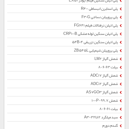
پلی اتیلن سنگین فیلم (پودر) EX5
پلی استایرن انبساطی R400
پلی پروپیلن نساجی F30G
پلی اتیلن ترفتالات فیلم FG641
پلی اتیلن سنگین لوله مشکی CRP100B
پلی اتیلن سنگین تزریقی 54B04
پلی پروپیلن شیمیایی ZB545L
شمش آلیاژ LM2
بیلت 6063-8
شمش آلیاژ ADC17
شمش آلیاژ ADC12
شمش آلیاژ AS7GO3
شمش 1000P-99.7
بیلت 6061-8
سبد میلگرد 12تا32-A3
گندم دورم