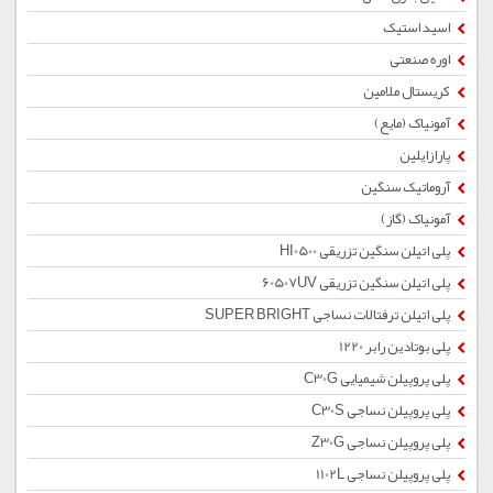
اسید استیک
اوره صنعتی
کریستال ملامین
آمونیاک (مایع)
پارازایلین
آروماتیک سنگین
آمونیاک (گاز)
پلی اتیلن سنگین تزریقی HI0500
پلی اتیلن سنگین تزریقی 60507UV
پلی اتیلن ترفتالات نساجی SUPER BRIGHT
پلی بوتادین رابر 1220
پلی پروپیلن شیمیایی C30G
پلی پروپیلن نساجی C30S
پلی پروپیلن نساجی Z30G
پلی پروپیلن نساجی 1102L