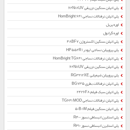
پلی اتیلن سنگین تزریقی 62N18UV
پلی اتیلن ترفتالات نساجی HomBright 641
اوره پریل
اوره گرانول
پلی اتیلن سنگین اکستروژن 48BF7
پلی پروپیلن نساجی (پودر) HP552R
پلی اتیلن ترفتالات نساجی HomBright TG641
پلی اتیلن سنگین تزریقی 62N11UV
پلی پروپیلن شیمیایی RG3212XE
پلی اتیلن ترفتالات بطری BG735
پلی اتیلن سبک فیلم 2426F8
پلی اتیلن ترفتالات نساجی TG641 MOD
پلی اتیلن سنگین فیلم 50B01M
پلی استایرن انبساطی نسوز R400
پلی استایرن انبساطی نسوز R310