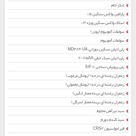
شکر خام
پارافین واکس سنگین 5%
اسلاک واکس سنگین ویژه 12%
سولفات آمونیوم (پودر)
سولفات آمونیوم
پلی اتیلن سنگین دورانی MD3840UA
پلی اتیلن سبک خطی 20075AA
پلی پروپیلن نساجی SIF010
زعفران رشته ای درجه 1 (پوشال مرغوب)
زعفران رشته ای درجه 1 (پوشال معمولی)
زعفران رشته ای بریده ممتاز (نگین)
زعفران رشته ای بریده ممتاز (سرگل)
سبد تیرآهن مخلوط
سبد گندم دورم
قیر امولسیون CRS2