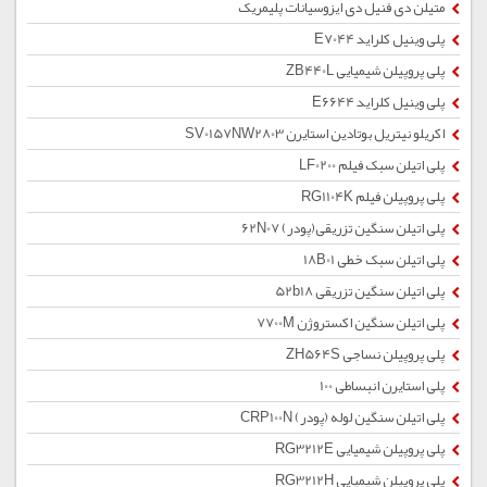
متیلن دی فنیل دی ایزوسیانات پلیمریک
پلی وینیل کلراید E7044
پلی پروپیلن شیمیایی ZB440L
پلی وینیل کلراید E6644
اکریلو نیتریل بوتادین استایرن SV0157NW2803
پلی اتیلن سبک فیلم LF0200
پلی پروپیلن فیلم RG1104K
پلی اتیلن سنگین تزریقی(پودر) 62N07
پلی اتیلن سبک خطی 18B01
پلی اتیلن سنگین تزریقی 52b18
پلی اتیلن سنگین اکستروژن 7700M
پلی پروپیلن نساجی ZH564S
پلی استایرن انبساطی 100
پلی اتیلن سنگین لوله (پودر) CRP100N
پلی پروپیلن شیمیایی RG3212E
پلی پروپیلن شیمیایی RG3212H