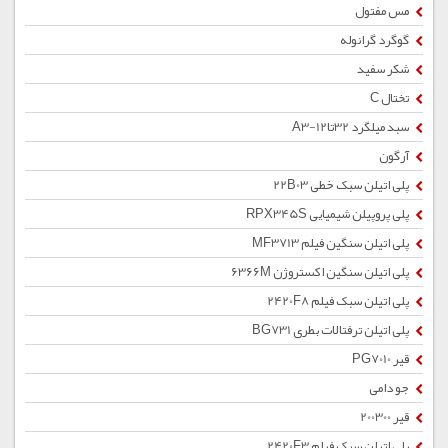
مس مفتول
گوگرد گرانوله
شکر سفید
تختال C
سبد میلگرد 32تا12-A3
آرگون
پلی اتیلن سبک خطی 22B03
پلی پروپیلن شیمیایی RPX345S
پلی اتیلن سنگین فیلم MF3713
پلی اتیلن سنگین اکستروژن 6366M
پلی اتیلن سبک فیلم 2420F8
پلی اتیلن ترفتالات بطری BG731
قیر PG7010
جو دامی
قیر 200300
پلی اتیلن سبک فیلم 2420F3