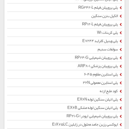
پلی پروپیلن فیلم RG3420L
الکیل بنزن سنگین
پلی پروپیلن فیلم RP120L
پلی کربنات W1
پلی وینیل کلراید E7244
سولفات سدیم
پلی پروپیلن شیمیایی RP240G
پلی پروپیلن پزشکی ARP801
پلی استایرن مقاوم 6045
پلی استایرن معمولی 32N
کود مایع ازته
پلی اتیلن سنگین لوله EX6N
پلی اتیلن سنگین لوله مشکی EX6B
پلی پروپیلن شیمیایی (پودر) RP210G
اپوکسی رزین جامد محلول در زایلین E1X75LC