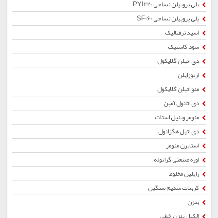
پلی پروپیلن نساجی PYI220
پلی پروپیلن نساجی SF060
اسید ترفتالیک
سود کاستیک
دی اتیلن گلایکول
ارتوزایلن
منو اتیلن گلایکول
دی اتانول آمین
منومر وینیل استات
دی اتیل هگزانول
استایرن منومر
اوره صنعتی گرانوله
زایلین مخلوط
کربنات سدیم سنگین
بنزن
الکیل بنزن خطی