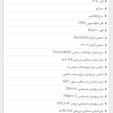
قیر 4050
سراتو
برنج هاشمی
قیر امولسیون CRS1
قیر PG6410
شمش آلیاژ AS9U3GS
شمش آلیاژ 380/3
پلی اتیلن ترفتالات نساجی TG645 MOD
پلی اتیلن سنگین تزریقی 5030SA
متیلن دی ایزوسیانات پلیمریک
متیلن دی فنیل ایزوسیانات خالص
پلی استایرن انبساطی نسوز SE40
پلی پروپیلن شیمیایی ZB432L
پلی پروپیلن شیمیایی PNR230C
پلی پروپیلن شیمیایی (پودر) EPC40R
پلی اتیلن سنگین تزریقی 52B18UV