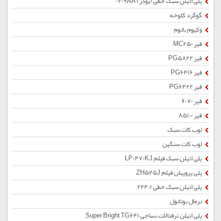
پلی اتیلن سبک خطی (پودر) 0209AA
گوگرد کلوخه
وکیوم باتوم
قیر MC250
قیر PG5822
قیر PG6416
قیر PG6422
قیر 6070
قیر 85100
لوب کات سبک
لوب کات سنگین
پلی اتیلن سبک فیلم LP0470KJ
پلی پروپیلن فیلم ZH525J
پلی اتیلن سبک خطی 22401
نرمال بوتانول
پلی اتیلن ترفتالات نساجی Super Bright TG641