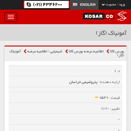
(021) 43462000
ورود / عضویت
ENGLISH
بار
و
بسته
آمونیاک (گاز)
نمودن
فهرست
بورس کالا
اطلاعیه عرضه بورس کالا
شیمیایی / اطلاعیه عرضه
آمونیاک
(گاز)
1
پتروشیمی خراسان
15201
0 (0%)
-
-