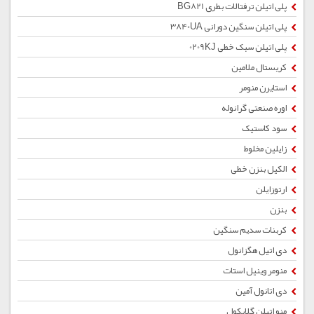
پلی اتیلن ترفتالات بطری BG821
پلی اتیلن سنگین دورانی 3840UA
پلی اتیلن سبک خطی 0209KJ
کریستال ملامین
استایرن منومر
اوره صنعتی گرانوله
سود کاستیک
زایلین مخلوط
الکیل بنزن خطی
ارتوزایلن
بنزن
کربنات سدیم سنگین
دی اتیل هگزانول
منومر وینیل استات
دی اتانول آمین
منو اتیلن گلایکول