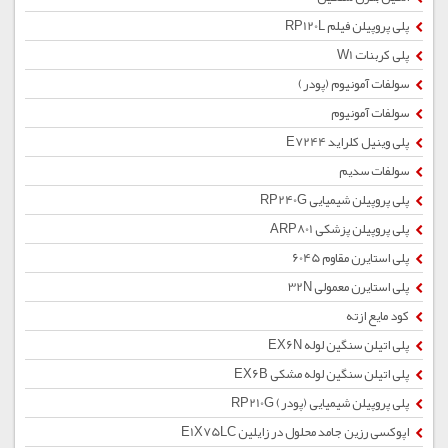
پلی پروپیلن فیلم RP120L
پلی کربنات W1
سولفات آمونیوم (پودر)
سولفات آمونیوم
پلی وینیل کلراید E7244
سولفات سدیم
پلی پروپیلن شیمیایی RP240G
پلی پروپیلن پزشکی ARP801
پلی استایرن مقاوم 6045
پلی استایرن معمولی 32N
کود مایع ازته
پلی اتیلن سنگین لوله EX6N
پلی اتیلن سنگین لوله مشکی EX6B
پلی پروپیلن شیمیایی (پودر) RP210G
اپوکسی رزین جامد محلول در زایلین E1X75LC