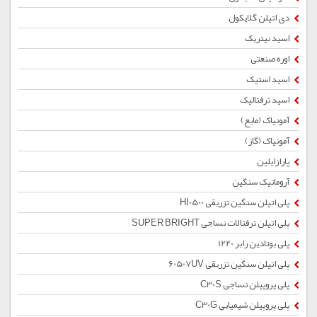
دی اتیلن گلایکول
اسید نیتریک
اوره صنعتی
اسید استیک
اسید ترفتالیک
آمونیاک (مایع)
آمونیاک (گاز)
پارازایلین
آروماتیک سنگین
پلی اتیلن سنگین تزریقی HI0500
پلی اتیلن ترفتالات نساجی SUPER BRIGHT
پلی بوتادین رابر 1220
پلی اتیلن سنگین تزریقی 60507UV
پلی پروپیلن نساجی C30S
پلی پروپیلن شیمیایی C30G