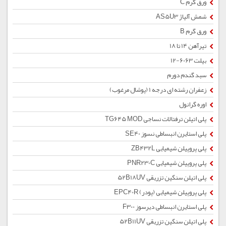
ورق گرم C
شمش آلیاژ AS5U3
ورق گرم B
تیرآهن 14 تا 18
بیلت 6063-12
سبد گندم دورم
زعفران رشته ای درجه 1 (پوشال مرغوب)
اوره گرانول
پلی اتیلن ترفتالات نساجی TG645 MOD
پلی استایرن انبساطی نسوز SE40
پلی پروپیلن شیمیایی ZB432L
پلی پروپیلن شیمیایی PNR230C
پلی اتیلن سنگین تزریقی 52B18UV
پلی پروپیلن شیمیایی (پودر) EPC40R
پلی استایرن انبساطی دیرسوز F300
پلی اتیلن سنگین تزریقی 52B11UV