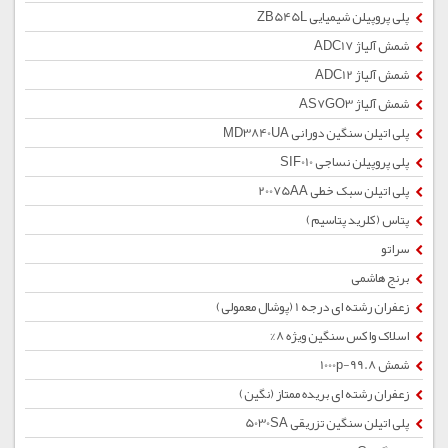
پلی پروپیلن شیمیایی ZB545L
شمش آلیاژ ADC17
شمش آلیاژ ADC12
شمش آلیاژ AS7GO3
پلی اتیلن سنگین دورانی MD3840UA
پلی پروپیلن نساجی SIF010
پلی اتیلن سبک خطی 20075AA
پتاس (کلرید پتاسیم)
سراتو
برنج هاشمی
زعفران رشته ای درجه 1 (پوشال معمولی)
اسلاک واکس سنگین ویژه 8%
شمش 1000p-99.8
زعفران رشته ای بریده ممتاز (نگین)
پلی اتیلن سنگین تزریقی 5030SA