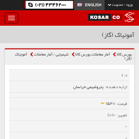
(021) 43462000
ورود / عضویت
ENGLISH
بار
و
بسته
آمونیاک (گاز)
نمودن
فهرست
بورس کالا
آمار معاملات بورس کالا
شیمیایی / آمار معاملات
آمونیاک
(گاز)
1
پتروشیمی خراسان
15201
0 (0%)
-
-