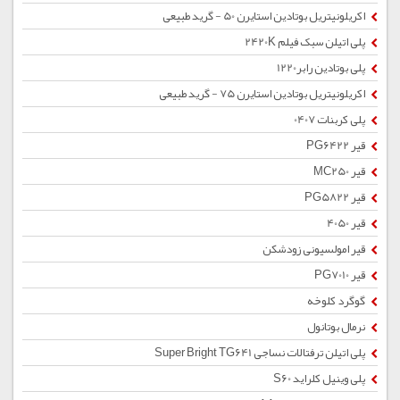
اکریلونیتریل بوتادین استایرن 50 - گرید طبیعی
پلی اتیلن سبک فیلم 2420K
پلی بوتادین رابر1220
اکریلونیتریل بوتادین استایرن 75 - گرید طبیعی
پلی کربنات 0407
قیر PG6422
قیر MC250
قیر PG5822
قیر 4050
قیر امولسیونی زودشکن
قیر PG7010
گوگرد کلوخه
نرمال بوتانول
پلی اتیلن ترفتالات نساجی Super Bright TG641
پلی وینیل کلراید S60