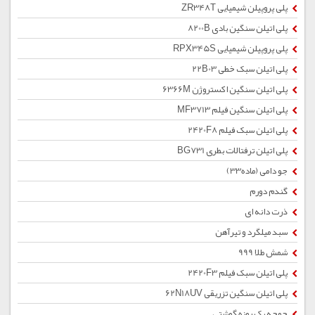
پلی پروپیلن شیمیایی ZR348T
پلی اتیلن سنگین بادی 8200B
پلی پروپیلن شیمیایی RPX345S
پلی اتیلن سبک خطی 22B03
پلی اتیلن سنگین اکستروژن 6366M
پلی اتیلن سنگین فیلم MF3713
پلی اتیلن سبک فیلم 2420F8
پلی اتیلن ترفتالات بطری BG731
جو دامی (ماده33)
گندم دورم
ذرت دانه ای
سبد میلگرد و تیرآهن
شمش طلا 999
پلی اتیلن سبک فیلم 2420F3
پلی اتیلن سنگین تزریقی 62N18UV
جوجه یک روزه گوشتی