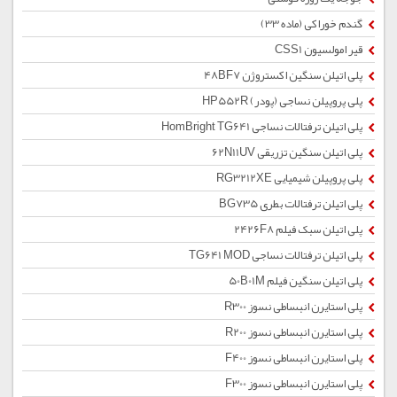
گندم خوراکی (ماده 33)
قیر امولسیون CSS1
پلی اتیلن سنگین اکستروژن 48BF7
پلی پروپیلن نساجی (پودر) HP552R
پلی اتیلن ترفتالات نساجی HomBright TG641
پلی اتیلن سنگین تزریقی 62N11UV
پلی پروپیلن شیمیایی RG3212XE
پلی اتیلن ترفتالات بطری BG735
پلی اتیلن سبک فیلم 2426F8
پلی اتیلن ترفتالات نساجی TG641 MOD
پلی اتیلن سنگین فیلم 50B01M
پلی استایرن انبساطی نسوز R300
پلی استایرن انبساطی نسوز R200
پلی استایرن انبساطی نسوز F400
پلی استایرن انبساطی نسوز F300