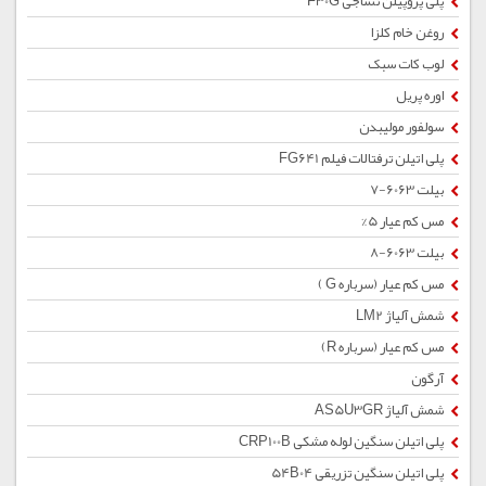
پلی پروپیلن نساجی F30G
روغن خام کلزا
لوب کات سبک
اوره پریل
سولفور مولیبدن
پلی اتیلن ترفتالات فیلم FG641
بیلت 6063-7
مس کم عیار 5%
بیلت 6063-8
مس کم عیار (سرباره G )
شمش آلیاژ LM2
مس کم عیار (سرباره R)
آرگون
شمش آلیاژ AS5U3GR
پلی اتیلن سنگین لوله مشکی CRP100B
پلی اتیلن سنگین تزریقی 54B04