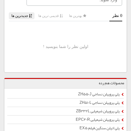
محصولات هم رده
پلی پروپیلن نساجی ZH550J
پلی پروپیلن نساجی ZH510L
پلی پروپیلن شیمیایی ZB332L
پلی پروپیلن شیمیایی EPC40R
پلی اتیلن سنگین فیلم EX5