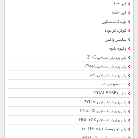
قیر 6070
قیر 85100
لوب کات سنگین
گوگرد گرانوله
سلاپس واکس
وکیوم باتوم
پلی پروپیلن نساجی Z30G
پلی پروپیلن نساجی HP510L
پلی پروپیلن نساجی 1102L
اسید سولفوریک
بنزن (COAL BASE)
پلی پروپیلن نساجی PYI250
پلی پروپیلن نساجی RG1102XL
پلی پروپیلن نساجی RG1102XK
پلی اتیلن سبک فیلم 2100TN00
پلی اتیلن سبک تزریقی 1922T