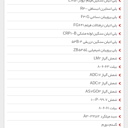
پلی اتیلن سنگین فیلم (پودر) EX5
پلی استایرن انبساطی R400
پلی پروپیلن نساجی F30G
پلی اتیلن ترفتالات فیلم FG641
پلی اتیلن سنگین لوله مشکی CRP100B
پلی اتیلن سنگین تزریقی 54B04
پلی پروپیلن شیمیایی ZB545L
شمش آلیاژ LM2
بیلت 6063-8
شمش آلیاژ ADC17
شمش آلیاژ ADC12
شمش آلیاژ AS7GO3
شمش 1000P-99.7
بیلت 6061-8
سبد میلگرد 12تا32-A3
گندم دورم