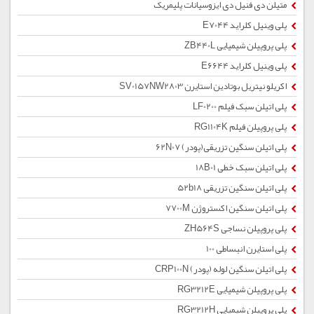
متیلن دی فنیل دی ایزوسیانات پلیمریک
پلی وینیل کلراید E7044
پلی پروپیلن شیمیایی ZB440L
پلی وینیل کلراید E6644
اکریلو نیتریل بوتادین استایرن SV0157NW2803
پلی اتیلن سبک فیلم LF0200
پلی پروپیلن فیلم RG1104K
پلی اتیلن سنگین تزریقی(پودر) 62N07
پلی اتیلن سبک خطی 18B01
پلی اتیلن سنگین تزریقی 52b18
پلی اتیلن سنگین اکستروژن 7700M
پلی پروپیلن نساجی ZH564S
پلی استایرن انبساطی 100
پلی اتیلن سنگین لوله (پودر) CRP100N
پلی پروپیلن شیمیایی RG3212E
پلی پروپیلن شیمیایی RG3212H