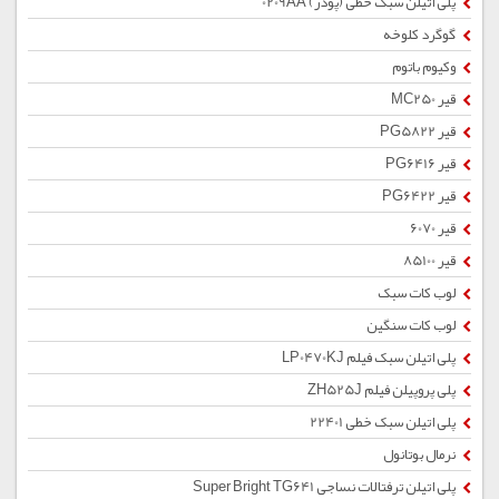
پلی اتیلن سبک خطی (پودر) 0209AA
گوگرد کلوخه
وکیوم باتوم
قیر MC250
قیر PG5822
قیر PG6416
قیر PG6422
قیر 6070
قیر 85100
لوب کات سبک
لوب کات سنگین
پلی اتیلن سبک فیلم LP0470KJ
پلی پروپیلن فیلم ZH525J
پلی اتیلن سبک خطی 22401
نرمال بوتانول
پلی اتیلن ترفتالات نساجی Super Bright TG641