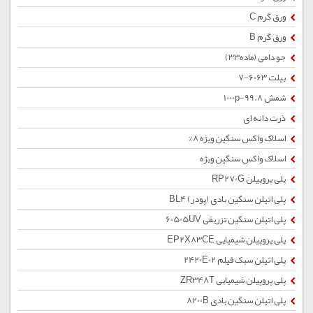
ورق گرم C
ورق گرم B
جو دامی (ماده33)
بیلت 6063-7
شمش 1000p-99.8
ذرت دانه ای
اسلاک واکس سنگین ویژه 8%
اسلاک واکس سنگین ویژه
پلی پروپیلن RP270G
پلی اتیلن سنگین بادی (پودر) BL4
پلی اتیلن سنگین تزریقی 60505UV
پلی پروپیلن شیمیایی EP2X83CE
پلی اتیلن سبک فیلم 2420E02
پلی پروپیلن شیمیایی ZR348T
پلی اتیلن سنگین بادی 8200B