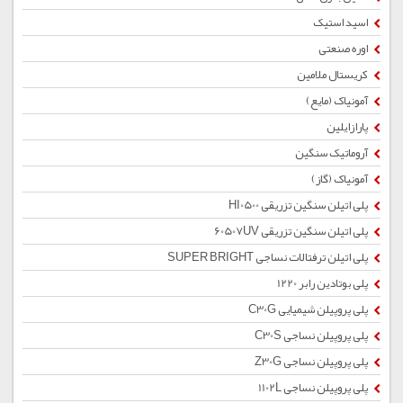
اسید استیک
اوره صنعتی
کریستال ملامین
آمونیاک (مایع)
پارازایلین
آروماتیک سنگین
آمونیاک (گاز)
پلی اتیلن سنگین تزریقی HI0500
پلی اتیلن سنگین تزریقی 60507UV
پلی اتیلن ترفتالات نساجی SUPER BRIGHT
پلی بوتادین رابر 1220
پلی پروپیلن شیمیایی C30G
پلی پروپیلن نساجی C30S
پلی پروپیلن نساجی Z30G
پلی پروپیلن نساجی 1102L