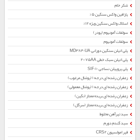
شکر خام
پارافین واکس سنگین 5%
اسلاک واکس سنگین ویژه 12%
سولفات آمونیوم (پودر)
سولفات آمونیوم
پلی اتیلن سنگین دورانی MD3840UA
پلی اتیلن سبک خطی 20075AA
پلی پروپیلن نساجی SIF010
زعفران رشته ای درجه 1 (پوشال مرغوب)
زعفران رشته ای درجه 1 (پوشال معمولی)
زعفران رشته ای بریده ممتاز (نگین)
زعفران رشته ای بریده ممتاز (سرگل)
سبد تیرآهن مخلوط
سبد گندم دورم
قیر امولسیون CRS2