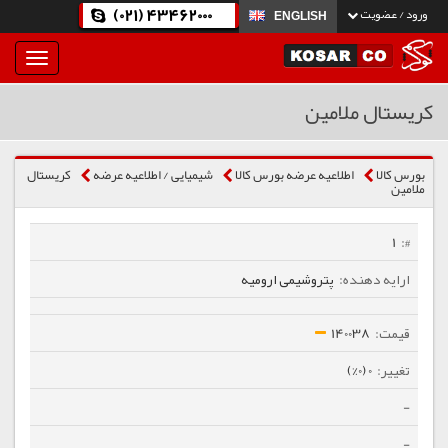
(021) 43462000
ورود / عضویت
ENGLISH
بار
و
بسته
کریستال ملامین
نمودن
فهرست
بورس کالا
اطلاعیه عرضه بورس کالا
شیمیایی / اطلاعیه عرضه
کریستال
ملامین
1
پتروشیمی ارومیه
140038
0 (0%)
-
-