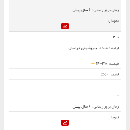
6 سال پیش
2
پتروشیمی خراسان
140038
0 (0%)
-
-
6 سال پیش