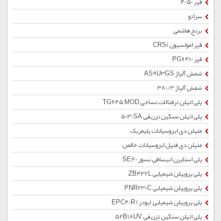
قیر 4050
سراتو
برنج هاشمی
قیر امولسیون CRS1
قیر PG6410
شمش آلیاژ AS9U3GS
شمش آلیاژ 380/3
پلی اتیلن ترفتالات نساجی TG645 MOD
پلی اتیلن سنگین تزریقی 5030SA
متیلن دی ایزوسیانات پلیمریک
متیلن دی فنیل ایزوسیانات خالص
پلی استایرن انبساطی نسوز SE40
پلی پروپیلن شیمیایی ZB432L
پلی پروپیلن شیمیایی PNR230C
پلی پروپیلن شیمیایی (پودر) EPC40R
پلی اتیلن سنگین تزریقی 52B18UV