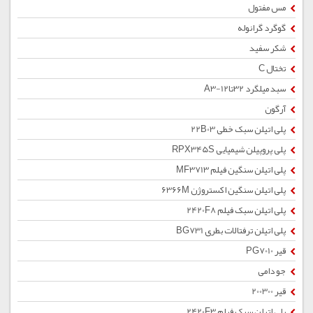
مس مفتول
گوگرد گرانوله
شکر سفید
تختال C
سبد میلگرد 32تا12-A3
آرگون
پلی اتیلن سبک خطی 22B03
پلی پروپیلن شیمیایی RPX345S
پلی اتیلن سنگین فیلم MF3713
پلی اتیلن سنگین اکستروژن 6366M
پلی اتیلن سبک فیلم 2420F8
پلی اتیلن ترفتالات بطری BG731
قیر PG7010
جو دامی
قیر 200300
پلی اتیلن سبک فیلم 2420F3