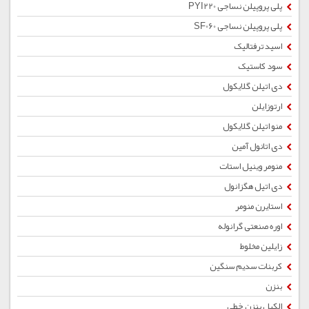
پلی پروپیلن نساجی PYI220
پلی پروپیلن نساجی SF060
اسید ترفتالیک
سود کاستیک
دی اتیلن گلایکول
ارتوزایلن
منو اتیلن گلایکول
دی اتانول آمین
منومر وینیل استات
دی اتیل هگزانول
استایرن منومر
اوره صنعتی گرانوله
زایلین مخلوط
کربنات سدیم سنگین
بنزن
الکیل بنزن خطی