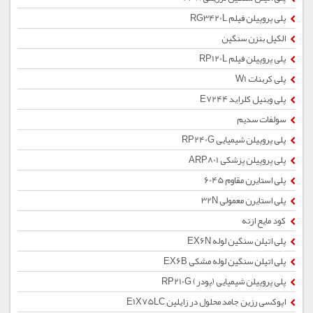
پلی پروپیلن فیلم RG3420L
الکیل بنزن سنگین
پلی پروپیلن فیلم RP120L
پلی کربنات W1
پلی وینیل کلراید E7244
سولفات سدیم
پلی پروپیلن شیمیایی RP240G
پلی پروپیلن پزشکی ARP801
پلی استایرن مقاوم 6045
پلی استایرن معمولی 32N
کود مایع ازته
پلی اتیلن سنگین لوله EX6N
پلی اتیلن سنگین لوله مشکی EX6B
پلی پروپیلن شیمیایی (پودر) RP210G
اپوکسی رزین جامد محلول در زایلین E1X75LC