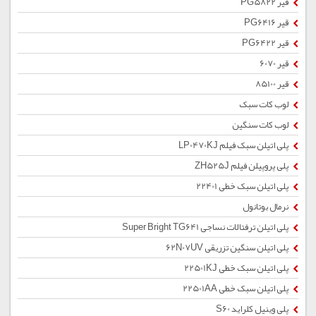
قیر PG5822
قیر PG6416
قیر PG6422
قیر 6070
قیر 85100
لوب کات سبک
لوب کات سنگین
پلی اتیلن سبک فیلم LP0470KJ
پلی پروپیلن فیلم ZH525J
پلی اتیلن سبک خطی 22401
نرمال بوتانول
پلی اتیلن ترفتالات نساجی Super Bright TG641
پلی اتیلن سنگین تزریقی 62N07UV
پلی اتیلن سبک خطی 22501KJ
پلی اتیلن سبک خطی 22501AA
پلی وینیل کلراید S60