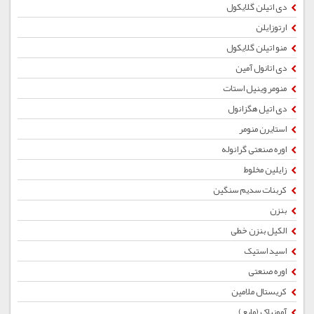
دی اتیلن گلایکول
ارتوزایلن
منو اتیلن گلایکول
دی اتانول آمین
منومر وینیل استات
دی اتیل هگزانول
استایرن منومر
اوره صنعتی گرانوله
زایلین مخلوط
کربنات سدیم سنگین
بنزن
الکیل بنزن خطی
اسید استیک
اوره صنعتی
کریستال ملامین
آمونیاک (مایع)