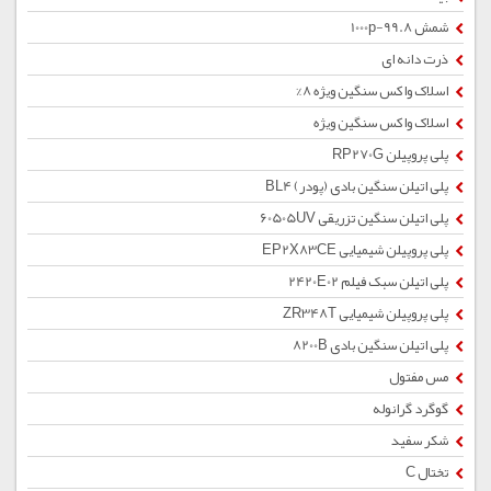
شمش 1000p-99.8
ذرت دانه ای
اسلاک واکس سنگین ویژه 8%
اسلاک واکس سنگین ویژه
پلی پروپیلن RP270G
پلی اتیلن سنگین بادی (پودر) BL4
پلی اتیلن سنگین تزریقی 60505UV
پلی پروپیلن شیمیایی EP2X83CE
پلی اتیلن سبک فیلم 2420E02
پلی پروپیلن شیمیایی ZR348T
پلی اتیلن سنگین بادی 8200B
مس مفتول
گوگرد گرانوله
شکر سفید
تختال C