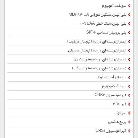
سولفات آمونیوم
پلی اتیلن سنگین دورانی MD3840UA
پلی اتیلن سبک خطی 20075AA
پلی پروپیلن نساجی SIF010
زعفران رشته ای درجه 1 (پوشال مرغوب)
زعفران رشته ای درجه 1 (پوشال معمولی)
زعفران رشته ای بریده ممتاز (نگین)
زعفران رشته ای بریده ممتاز (سرگل)
سبد تیرآهن مخلوط
سبد گندم دورم
قیر امولسیون CRS2
قیر 4050
سراتو
برنج هاشمی
قیر امولسیون CRS1