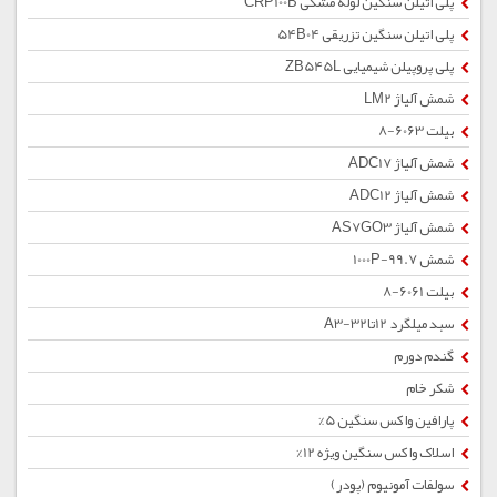
پلی اتیلن سنگین لوله مشکی CRP100B
پلی اتیلن سنگین تزریقی 54B04
پلی پروپیلن شیمیایی ZB545L
شمش آلیاژ LM2
بیلت 6063-8
شمش آلیاژ ADC17
شمش آلیاژ ADC12
شمش آلیاژ AS7GO3
شمش 1000P-99.7
بیلت 6061-8
سبد میلگرد 12تا32-A3
گندم دورم
شکر خام
پارافین واکس سنگین 5%
اسلاک واکس سنگین ویژه 12%
سولفات آمونیوم (پودر)