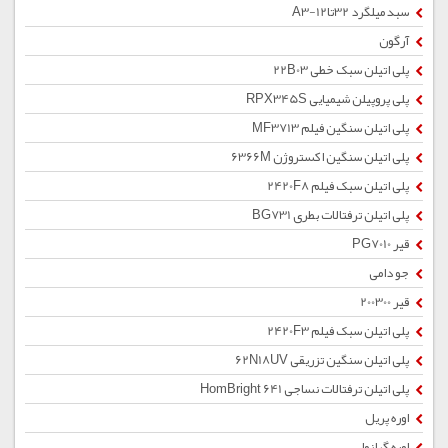
سبد میلگرد 32تا12-A3
آرگون
پلی اتیلن سبک خطی 22B03
پلی پروپیلن شیمیایی RPX345S
پلی اتیلن سنگین فیلم MF3713
پلی اتیلن سنگین اکستروژن 6366M
پلی اتیلن سبک فیلم 2420F8
پلی اتیلن ترفتالات بطری BG731
قیر PG7010
جو دامی
قیر 200300
پلی اتیلن سبک فیلم 2420F3
پلی اتیلن سنگین تزریقی 62N18UV
پلی اتیلن ترفتالات نساجی HomBright 641
اوره پریل
اوره گرانول