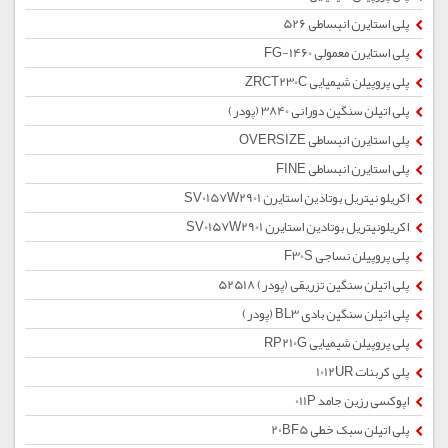
پلی استایرن انبساطی 526
پلی استایرن معمولی 1460-FG
پلی پروپیلن شیمیایی ZRCT230C
پلی اتیلن سنگین دورانی 3840 (پودر)
پلی استایرن انبساطی OVERSIZE
پلی استایرن انبساطی FINE
اکریلو نیتریل بوتادین استایرن SV0157W2901
اکریلونیتریل بوتادین استایرن SV0157W2901
پلی پروپیلن نساجی F30S
پلی اتیلن سنگین تزریقی (پودر) 52518
پلی اتیلن سنگین بادی BL3 (پودر)
پلی پروپیلن شیمیایی RP210G
پلی کربنات 1012UR
اپوکسی رزین جامد 011P
پلی اتیلن سبک خطی 20BF5