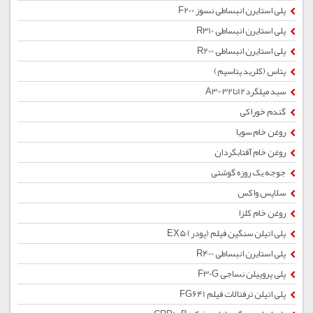
پلی استایرن انبساطی نسوز F200
پلی استایرن انبساطی R310
پلی استایرن انبساطی R200
پتاس (کلرید پتاسیم)
سبد میلگرد12تا32-A3
گندم خوراکی
روغن خام سویا
روغن خام آفتابگردان
جوجه یک روزه گوشتی
سلاپس واکس
روغن خام کلزا
پلی اتیلن سنگین فیلم (پودر) EX5
پلی استایرن انبساطی R400
پلی پروپیلن نساجی F30G
پلی اتیلن ترفتالات فیلم FG641