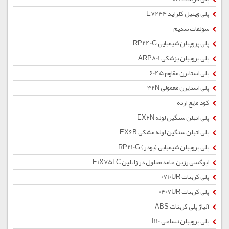
پلی وینیل کلراید E7244
سولفات سدیم
پلی پروپیلن شیمیایی RP240G
پلی پروپیلن پزشکی ARP801
پلی استایرن مقاوم 6045
پلی استایرن معمولی 32N
کود مایع ازته
پلی اتیلن سنگین لوله EX6N
پلی اتیلن سنگین لوله مشکی EX6B
پلی پروپیلن شیمیایی (پودر) RP210G
اپوکسی رزین جامد محلول در زایلین E1X75LC
پلی کربنات 0710UR
پلی کربنات 0407UR
آلیاژ پلی کربنات ABS
پلی پروپیلن نساجی I110