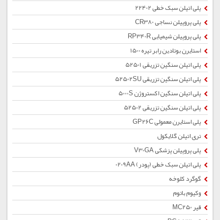
پلی اتیلن سبک خطی 22402
پلی پروپیلن نساجی CR380
پلی پروپیلن شیمیایی RP340R
استایرن بوتادین رابر تیره 1500
پلی اتیلن سنگین تزریقی 52501
پلی اتیلن سنگین تزریقی 52502SU
پلی اتیلن سنگین اکستروژن 5000S
پلی اتیلن سنگین تزریقی 52502
پلی استایرن معمولی GP26C
تری اتیلن گلایکول
پلی پروپیلن پزشکی V30GA
پلی اتیلن سبک خطی (پودر) 0209AA
گوگرد کلوخه
وکیوم باتوم
قیر MC250