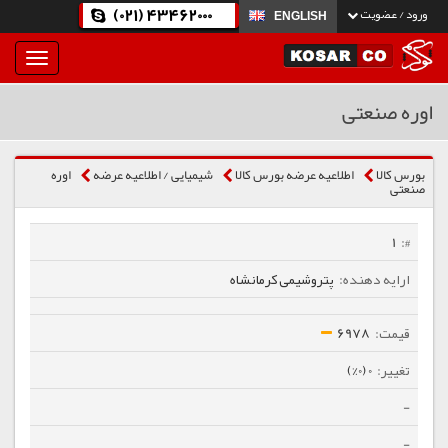
(021) 43462000
ورود / عضویت
ENGLISH
بار
و
بسته
اوره صنعتی
نمودن
فهرست
بورس کالا
اطلاعیه عرضه بورس کالا
شیمیایی / اطلاعیه عرضه
اوره
صنعتی
1
پتروشیمی کرمانشاه
6978
0 (0%)
-
-