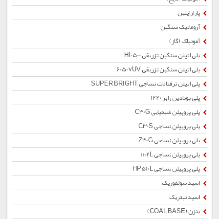
پارازایلین
آروماتیک سنگین
آمونیاک (گاز)
پلی اتیلن سنگین تزریقی HI0500
پلی اتیلن سنگین تزریقی 60507UV
پلی اتیلن ترفتالات نساجی SUPER BRIGHT
پلی بوتادین رابر 1220
پلی پروپیلن شیمیایی C30G
پلی پروپیلن نساجی C30S
پلی پروپیلن نساجی Z30G
پلی پروپیلن نساجی 1102L
پلی پروپیلن نساجی HP510L
اسید سولفوریک
اسید نیتریک
بنزن (COAL BASE)