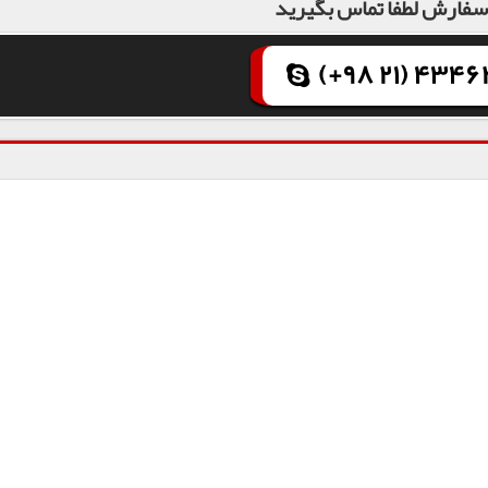
فارش لطفا تماس بگیرید
(+98 21) 43462