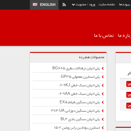
پیوندها
نقشه سایت
ورود / عضویت
ENGLISH
اره ما
تماس با ما
محصولات هم رده
پلی اتیلن ترفتالات بطری BG785
ار
پلی استایرن معمولی GP35
پلی اتیلن سبک خطی 0209KJ
پلی اتیلن سبک خطی 0209AA
پلی اتیلن سنگین فیلم EX5
پلی اتیلن سنگین دورانی 3840UA
پلی اتیلن سنگین بادی BL4
استایرن بوتادین رابر روشن 1502