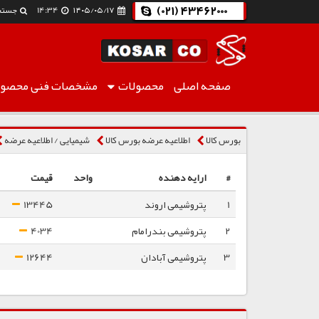
(021) 43462000
۱۴۰۵/۰۵/۱۷
14:34
جستج
صفحه اصلی
محصولات
مشخصات فنی
محصول
سود کاستیک
بورس کالا
اطلاعیه عرضه بورس کالا
شیمیایی / اطلاعیه عرضه
#
ارایه دهنده
واحد
قیمت
1
پتروشیمی اروند
13445
2
پتروشیمی بندرامام
4034
3
پتروشیمی آبادان
12644