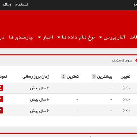
و
استخدام
وبلاگ
ات
آمار
بورس
نرخ ها
و داده ها
اخبار
نیازمندی ها
درب
سود کاستیک
تغییر
بیشترین
?
کمترین
?
زمان بروز رسانی
نمود
0 (0%)
-
-
6 سال پیش
0 (0%)
-
-
10 سال پیش
0 (0%)
-
-
6 سال پیش