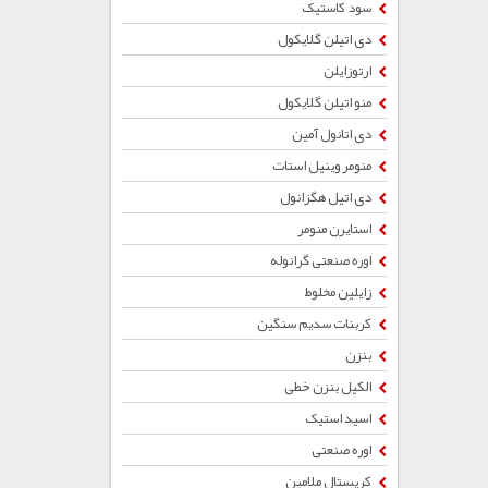
سود کاستیک
دی اتیلن گلایکول
ارتوزایلن
منو اتیلن گلایکول
دی اتانول آمین
منومر وینیل استات
دی اتیل هگزانول
استایرن منومر
اوره صنعتی گرانوله
زایلین مخلوط
کربنات سدیم سنگین
بنزن
الکیل بنزن خطی
اسید استیک
اوره صنعتی
کریستال ملامین