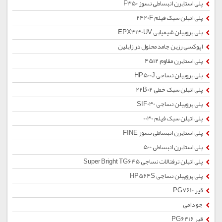
پلی استایرن انبساطی نسوز F350
پلی اتیلن سبک فیلم 2420F
پلی پروپیلن شیمیایی EPX3130UV
اپوکسی رزین جامد محلول در زایلین
پلی استایرن مقاوم 4512
پلی پروپیلن نساجی HP500J
پلی اتیلن سبک خطی 22B02
پلی پروپیلن نساجی SIF030
پلی اتیلن سبک فیلم 0030
پلی استایرن انبساطی نسوز FINE
پلی استایرن انبساطی 500
پلی اتیلن ترفتالات نساجی Super Bright TG645
پلی پروپیلن نساجی HP564S
قیر PG7610
جو دامی
قیر PG6416