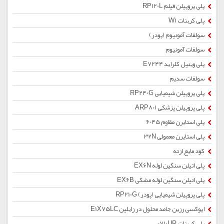
پلی پروپیلن فیلم RP120L
پلی کربنات W1
سولفات آمونیوم (پودر)
سولفات آمونیوم
پلی وینیل کلراید E7244
سولفات سدیم
پلی پروپیلن شیمیایی RP240G
پلی پروپیلن پزشکی ARP801
پلی استایرن مقاوم 6045
پلی استایرن معمولی 32N
کود مایع ازته
پلی اتیلن سنگین لوله EX6N
پلی اتیلن سنگین لوله مشکی EX6B
پلی پروپیلن شیمیایی (پودر) RP210G
اپوکسی رزین جامد محلول در زایلین E1X75LC
پلی کربنات 0710UR