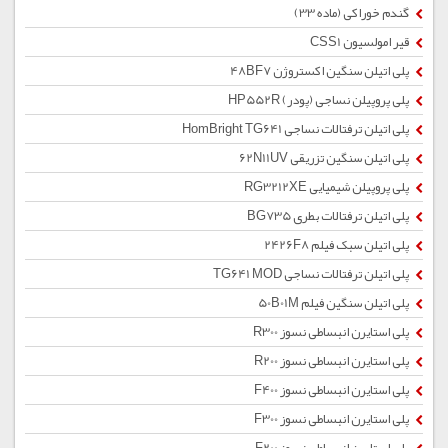
گندم خوراکی (ماده 33)
قیر امولسیون CSS1
پلی اتیلن سنگین اکستروژن 48BF7
پلی پروپیلن نساجی (پودر) HP552R
پلی اتیلن ترفتالات نساجی HomBright TG641
پلی اتیلن سنگین تزریقی 62N11UV
پلی پروپیلن شیمیایی RG3212XE
پلی اتیلن ترفتالات بطری BG735
پلی اتیلن سبک فیلم 2426F8
پلی اتیلن ترفتالات نساجی TG641 MOD
پلی اتیلن سنگین فیلم 50B01M
پلی استایرن انبساطی نسوز R300
پلی استایرن انبساطی نسوز R200
پلی استایرن انبساطی نسوز F400
پلی استایرن انبساطی نسوز F300