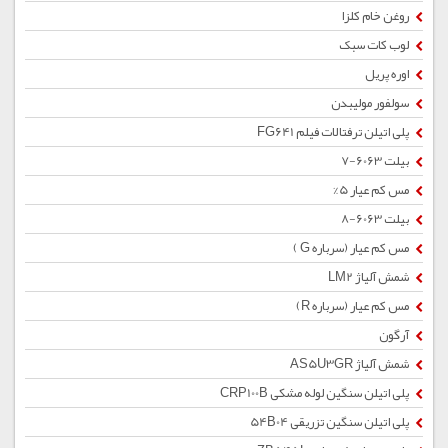
روغن خام کلزا
لوب کات سبک
اوره پریل
سولفور مولیبدن
پلی اتیلن ترفتالات فیلم FG641
بیلت 6063-7
مس کم عیار 5%
بیلت 6063-8
مس کم عیار (سرباره G )
شمش آلیاژ LM2
مس کم عیار (سرباره R)
آرگون
شمش آلیاژ AS5U3GR
پلی اتیلن سنگین لوله مشکی CRP100B
پلی اتیلن سنگین تزریقی 54B04