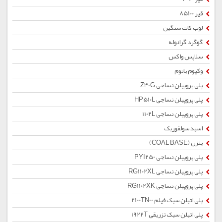
قیر 85100
لوب کات سنگین
گوگرد گرانوله
سلاپس واکس
وکیوم باتوم
پلی پروپیلن نساجی Z30G
پلی پروپیلن نساجی HP510L
پلی پروپیلن نساجی 1102L
اسید سولفوریک
بنزن (COAL BASE)
پلی پروپیلن نساجی PYI250
پلی پروپیلن نساجی RG1102XL
پلی پروپیلن نساجی RG1102XK
پلی اتیلن سبک فیلم 2100TN00
پلی اتیلن سبک تزریقی 1922T