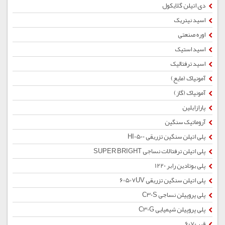
دی اتیلن گلایکول
اسید نیتریک
اوره صنعتی
اسید استیک
اسید ترفتالیک
آمونیاک (مایع)
آمونیاک (گاز)
پارازایلین
آروماتیک سنگین
پلی اتیلن سنگین تزریقی HI0500
پلی اتیلن ترفتالات نساجی SUPER BRIGHT
پلی بوتادین رابر 1220
پلی اتیلن سنگین تزریقی 60507UV
پلی پروپیلن نساجی C30S
پلی پروپیلن شیمیایی C30G
قیر 6070