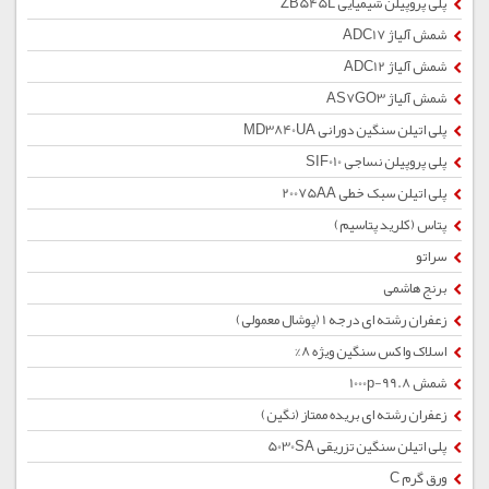
پلی پروپیلن شیمیایی ZB545L
شمش آلیاژ ADC17
شمش آلیاژ ADC12
شمش آلیاژ AS7GO3
پلی اتیلن سنگین دورانی MD3840UA
پلی پروپیلن نساجی SIF010
پلی اتیلن سبک خطی 20075AA
پتاس (کلرید پتاسیم)
سراتو
برنج هاشمی
زعفران رشته ای درجه 1 (پوشال معمولی)
اسلاک واکس سنگین ویژه 8%
شمش 1000p-99.8
زعفران رشته ای بریده ممتاز (نگین)
پلی اتیلن سنگین تزریقی 5030SA
ورق گرم C