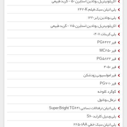
اکریلونیتریل بوتادین استایرن 50 - گرید طبیعی
پلی اتیلن سبک فیلم 2420K
پلی بوتادین رابر1220
اکریلونیتریل بوتادین استایرن 75 - گرید طبیعی
پلی کربنات 0407
قیر PG6422
قیر MC250
قیر PG5822
قیر 4050
قیر امولسیونی زودشکن
قیر PG7010
گوگرد کلوخه
نرمال بوتانول
پلی اتیلن ترفتالات نساجی Super Bright TG641
پلی وینیل کلراید S60
پلی اتیلن سبک خطی 22501AA