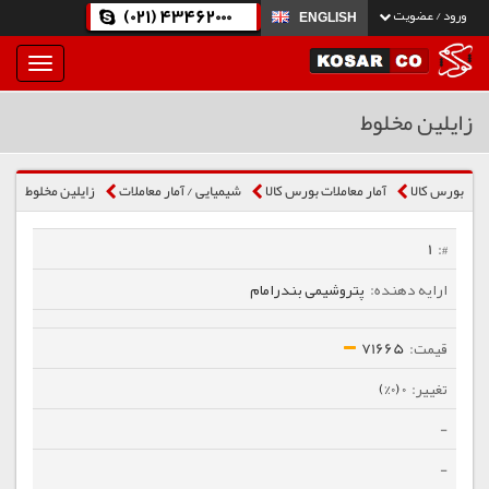
(021) 43462000
ورود / عضویت
ENGLISH
بار
و
بسته
زایلین مخلوط
نمودن
فهرست
بورس کالا
آمار معاملات بورس کالا
شیمیایی / آمار معاملات
زایلین مخلوط
1
پتروشیمی بندرامام
71665
0 (0%)
-
-