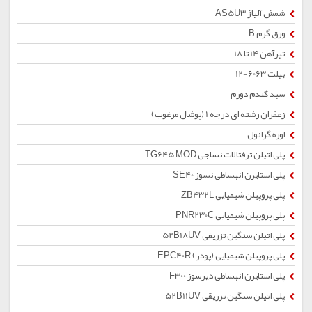
شمش آلیاژ AS5U3
ورق گرم B
تیرآهن 14 تا 18
بیلت 6063-12
سبد گندم دورم
زعفران رشته ای درجه 1 (پوشال مرغوب)
اوره گرانول
پلی اتیلن ترفتالات نساجی TG645 MOD
پلی استایرن انبساطی نسوز SE40
پلی پروپیلن شیمیایی ZB432L
پلی پروپیلن شیمیایی PNR230C
پلی اتیلن سنگین تزریقی 52B18UV
پلی پروپیلن شیمیایی (پودر) EPC40R
پلی استایرن انبساطی دیرسوز F300
پلی اتیلن سنگین تزریقی 52B11UV