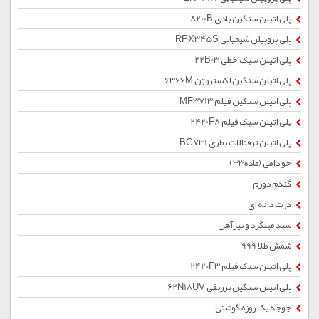
پلی اتیلن سنگین بادی 8200B
پلی پروپیلن شیمیایی RPX345S
پلی اتیلن سبک خطی 22B03
پلی اتیلن سنگین اکستروژن 6366M
پلی اتیلن سنگین فیلم MF3713
پلی اتیلن سبک فیلم 2420F8
پلی اتیلن ترفتالات بطری BG731
جو دامی (ماده33)
گندم دورم
ذرت دانه ای
سبد میلگرد و تیرآهن
شمش طلا 999
پلی اتیلن سبک فیلم 2420F3
پلی اتیلن سنگین تزریقی 62N18UV
جوجه یک روزه گوشتی