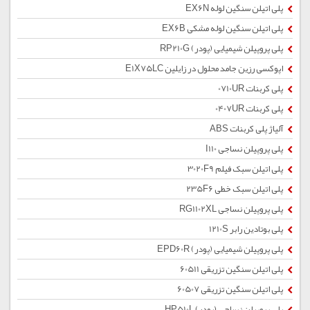
پلی اتیلن سنگین لوله EX6N
پلی اتیلن سنگین لوله مشکی EX6B
پلی پروپیلن شیمیایی (پودر) RP210G
اپوکسی رزین جامد محلول در زایلین E1X75LC
پلی کربنات 0710UR
پلی کربنات 0407UR
آلیاژ پلی کربنات ABS
پلی پروپیلن نساجی I110
پلی اتیلن سبک فیلم 3020F9
پلی اتیلن سبک خطی 235F6
پلی پروپیلن نساجی RG1102XL
پلی بوتادین رابر 1210S
پلی پروپیلن شیمیایی (پودر) EPD60R
پلی اتیلن سنگین تزریقی 60511
پلی اتیلن سنگین تزریقی 60507
پلی پروپیلن نساجی (پودر) HP510L