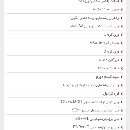
اسلاک واکس سنگین ویژه 8%
شمش 1000p-99.8
زعفران رشته ای بریده ممتاز (نگین)
پلی اتیلن سنگین تزریقی 5030SA
ورق گرم C
شمش آلیاژ AS5U3
ورق گرم B
تیرآهن 14 تا 18
بیلت 6063-12
سبد گندم دورم
زعفران رشته ای درجه 1 (پوشال مرغوب)
اوره گرانول
پلی اتیلن ترفتالات نساجی TG645 MOD
پلی استایرن انبساطی نسوز SE40
پلی پروپیلن شیمیایی ZB432L
پلی پروپیلن شیمیایی PNR230C