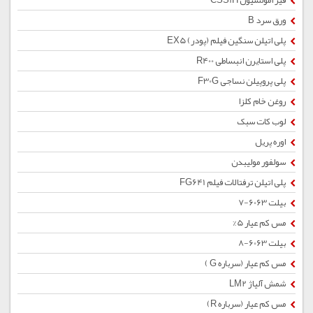
قیر امولسیون CSS1H
ورق سرد B
پلی اتیلن سنگین فیلم (پودر) EX5
پلی استایرن انبساطی R400
پلی پروپیلن نساجی F30G
روغن خام کلزا
لوب کات سبک
اوره پریل
سولفور مولیبدن
پلی اتیلن ترفتالات فیلم FG641
بیلت 6063-7
مس کم عیار 5%
بیلت 6063-8
مس کم عیار (سرباره G )
شمش آلیاژ LM2
مس کم عیار (سرباره R)