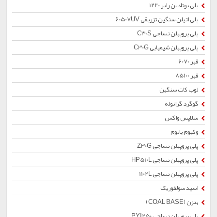
پلی بوتادین رابر 1220
پلی اتیلن سنگین تزریقی 60507UV
پلی پروپیلن نساجی C30S
پلی پروپیلن شیمیایی C30G
قیر 6070
قیر 85100
لوب کات سنگین
گوگرد گرانوله
سلاپس واکس
وکیوم باتوم
پلی پروپیلن نساجی Z30G
پلی پروپیلن نساجی HP510L
پلی پروپیلن نساجی 1102L
اسید سولفوریک
بنزن (COAL BASE)
پلی پروپیلن نساجی PYI250