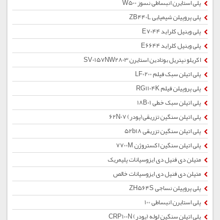
پلی استایرن انبساطی نسوز W500
پلی پروپیلن شیمیایی ZB440L
پلی وینیل کلراید E7044
پلی وینیل کلراید E6644
اکریلو نیتریل بوتادین استایرن SV0157NW2803
پلی اتیلن سبک فیلم LF0200
پلی پروپیلن فیلم RG1104K
پلی اتیلن سبک خطی 18B01
پلی اتیلن سنگین تزریقی(پودر) 62N07
پلی اتیلن سنگین تزریقی 52b18
پلی اتیلن سنگین اکستروژن 7700M
متیلن دی فنیل دی ایزوسیانات پلیمریک
متیلن دی فنیل دی ایزوسیانات خالص
پلی پروپیلن نساجی ZH564S
پلی استایرن انبساطی 100
پلی اتیلن سنگین لوله (پودر) CRP100N