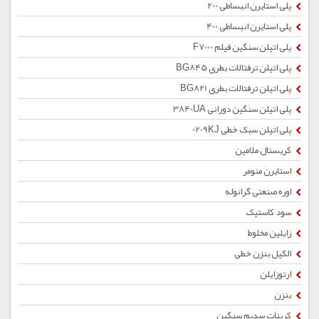
پلی استایرن انبساطی 200
پلی استایرن انبساطی 400
پلی اتیلن سنگین فیلم F7000
پلی اتیلن ترفتالات بطری BG845
پلی اتیلن ترفتالات بطری BG821
پلی اتیلن سنگین دورانی 3840UA
پلی اتیلن سبک خطی 0209KJ
کریستال ملامین
استایرن منومر
اوره صنعتی گرانوله
سود کاستیک
زایلین مخلوط
الکیل بنزن خطی
ارتوزایلن
بنزن
کربنات سدیم سنگین