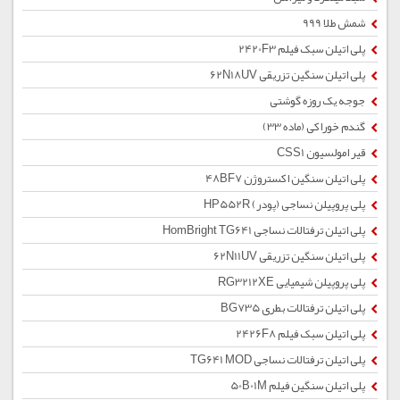
شمش طلا 999
پلی اتیلن سبک فیلم 2420F3
پلی اتیلن سنگین تزریقی 62N18UV
جوجه یک روزه گوشتی
گندم خوراکی (ماده 33)
قیر امولسیون CSS1
پلی اتیلن سنگین اکستروژن 48BF7
پلی پروپیلن نساجی (پودر) HP552R
پلی اتیلن ترفتالات نساجی HomBright TG641
پلی اتیلن سنگین تزریقی 62N11UV
پلی پروپیلن شیمیایی RG3212XE
پلی اتیلن ترفتالات بطری BG735
پلی اتیلن سبک فیلم 2426F8
پلی اتیلن ترفتالات نساجی TG641 MOD
پلی اتیلن سنگین فیلم 50B01M