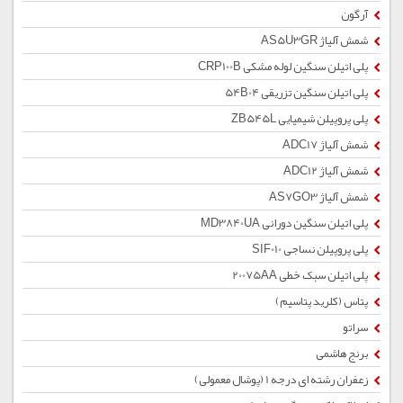
آرگون
شمش آلیاژ AS5U3GR
پلی اتیلن سنگین لوله مشکی CRP100B
پلی اتیلن سنگین تزریقی 54B04
پلی پروپیلن شیمیایی ZB545L
شمش آلیاژ ADC17
شمش آلیاژ ADC12
شمش آلیاژ AS7GO3
پلی اتیلن سنگین دورانی MD3840UA
پلی پروپیلن نساجی SIF010
پلی اتیلن سبک خطی 20075AA
پتاس (کلرید پتاسیم)
سراتو
برنج هاشمی
زعفران رشته ای درجه 1 (پوشال معمولی)