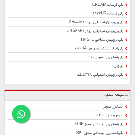
پلی کربنات CREAM
پلی کربنات 1822UR
پلی پروپیلن شیمیایی (پودر) ZH500M
پلی پروپیلن شیمیایی (پودر) ZB548R
پلی پروپیلن نساجی HP501D
پلی اتیلن سنگین تزریقی 6040UA
پلی استایرن معمولی 1160
تولوئن
پلی پروپیلن شیمیایی ZB532C
محصولات مشابه
استایرن منومر
منومر وینیل استات
پلی استایرن انبساطی نسوز FINE
پلی استایرن انبساطی نسوز R400