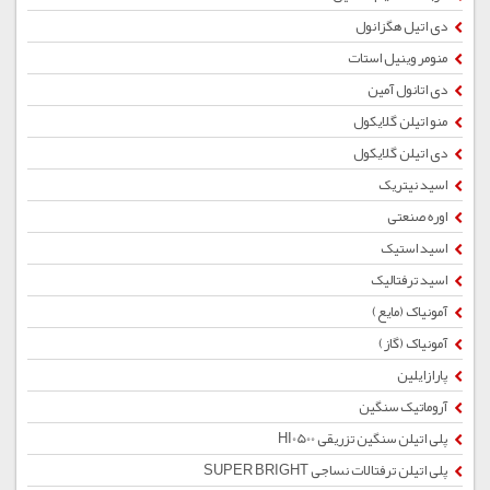
دی اتیل هگزانول
منومر وینیل استات
دی اتانول آمین
منو اتیلن گلایکول
دی اتیلن گلایکول
اسید نیتریک
اوره صنعتی
اسید استیک
اسید ترفتالیک
آمونیاک (مایع)
آمونیاک (گاز)
پارازایلین
آروماتیک سنگین
پلی اتیلن سنگین تزریقی HI0500
پلی اتیلن ترفتالات نساجی SUPER BRIGHT