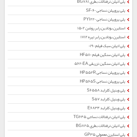
پلی اتیلن ترفتالات بطری BG781
پلی پروپیلن نساجی SF060
پلی پروپیلن نساجی PYI220
استایرن بوتادین رابر روشن 1502
استایرن بوتادین رابر تیره 1712
پلی اتیلن سبک فیلم 0190
پلی اتیلن سنگین فیلم HF5110
پلی اتیلن سنگین تزریقی 5620EA
پلی پروپیلن نساجی HP552R
پلی پروپیلن نساجی HP565S
پلی وینیل کلراید S6558
پلی وینیل کلراید S57
پلی وینیل کلراید E6834
پلی اتیلن ترفتالات نساجی TG645
پلی اتیلن ترفتالات بطری BG825
پلی استایرن معمولی GP35