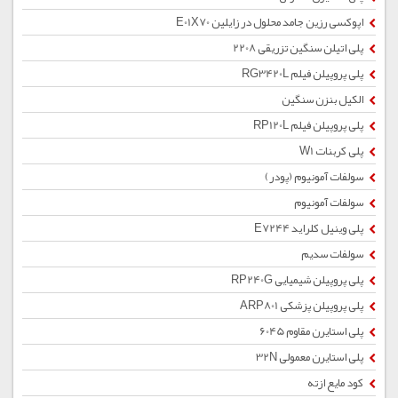
اپوکسی رزین جامد محلول در زایلین E01X70
پلی اتیلن سنگین تزریقی 2208
پلی پروپیلن فیلم RG3420L
الکیل بنزن سنگین
پلی پروپیلن فیلم RP120L
پلی کربنات W1
سولفات آمونیوم (پودر)
سولفات آمونیوم
پلی وینیل کلراید E7244
سولفات سدیم
پلی پروپیلن شیمیایی RP240G
پلی پروپیلن پزشکی ARP801
پلی استایرن مقاوم 6045
پلی استایرن معمولی 32N
کود مایع ازته