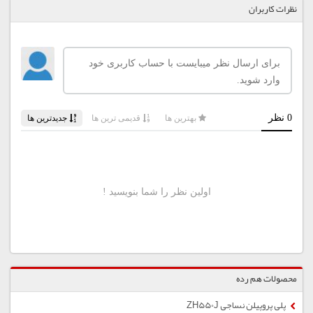
نظرات کاربران
محصولات هم رده
پلی پروپیلن نساجی ZH550J