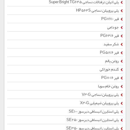
پلی اتیلن ترفتالات نساجی Super Bright TG645
پلی پروپیلن نساجی HP564S
قیر PG7610
جو دامی
قیر PG6416
شکر سفید
قیر PG5816
روغن پالم
گندم خوراکی
قیر PG7016
روغن خام سویا
پلی پروپیلن نساجی V30G
پلی پروپیلن شیمیایی X30G
پلی استایرن انبساطی دیرسوز SE100
پلی استایرن انبساطی دیرسوز SE250
پلی استایرن انبساطی دیرسوز SE350