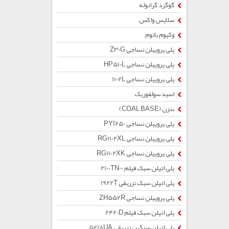
گوگرد گرانوله
سلاپس واکس
وکیوم باتوم
پلی پروپیلن نساجی Z30G
پلی پروپیلن نساجی HP510L
پلی پروپیلن نساجی 1102L
اسید سولفوریک
بنزن (COAL BASE)
پلی پروپیلن نساجی PYI250
پلی پروپیلن نساجی RG1102XL
پلی پروپیلن نساجی RG1102XK
پلی اتیلن سبک فیلم 2100TN00
پلی اتیلن سبک تزریقی 1922T
پلی پروپیلن نساجی ZH552R
پلی اتیلن سبک فیلم 2420D
پلی اتیلن سنگین تزریقی 5218UA