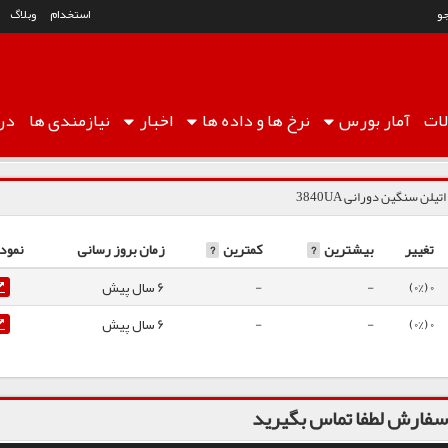
و
استخدام
وبلاگ
ات
آمار
بورس
نرخ ها
و داده ها
اخبار
نیازمندی ها
درب
تیلن سنگین دورانی 3840UA
تغییر
بیشترین
?
کمترین
?
زمان بروز رسانی
نمودا
0 (0%)
-
-
6 سال پیش
0 (0%)
-
-
6 سال پیش
فارش لطفا تماس بگیرید