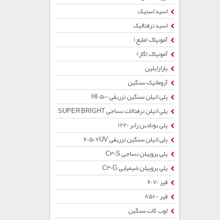
اسید استیک
اسید ترفتالیک
آمونیاک (مایع)
آمونیاک (گاز)
پارازایلین
آروماتیک سنگین
پلی اتیلن سنگین تزریقی HI0500
پلی اتیلن ترفتالات نساجی SUPER BRIGHT
پلی بوتادین رابر 1220
پلی اتیلن سنگین تزریقی 60507UV
پلی پروپیلن نساجی C30S
پلی پروپیلن شیمیایی C30G
قیر 6070
قیر 85100
لوب کات سنگین