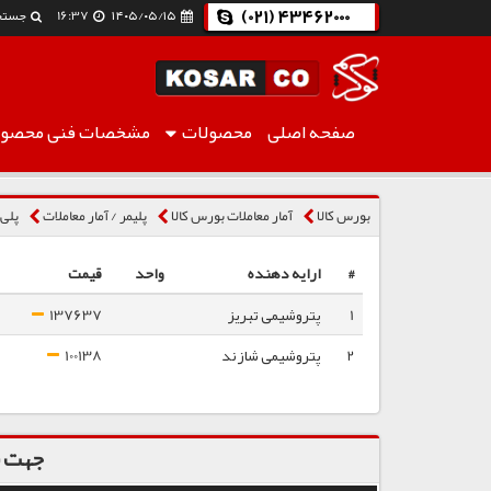
(021) 43462000
۱۴۰۵/۰۵/۱۵
16:37
جستج
صفحه اصلی
محصولات
مشخصات فنی
محصول
پلی اتیلن سنگین دورانی 3840UA
بورس کالا
آمار معاملات بورس کالا
پلیمر / آمار معاملات
پلی ا
#
ارایه دهنده
واحد
قیمت
1
پتروشیمی تبریز
137637
2
پتروشیمی شازند
100138
جهت س