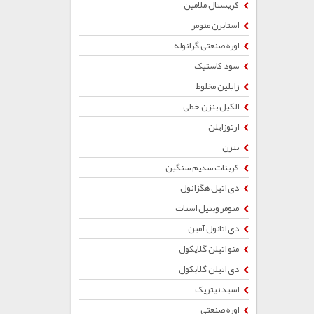
کریستال ملامین
استایرن منومر
اوره صنعتی گرانوله
سود کاستیک
زایلین مخلوط
الکیل بنزن خطی
ارتوزایلن
بنزن
کربنات سدیم سنگین
دی اتیل هگزانول
منومر وینیل استات
دی اتانول آمین
منو اتیلن گلایکول
دی اتیلن گلایکول
اسید نیتریک
اوره صنعتی