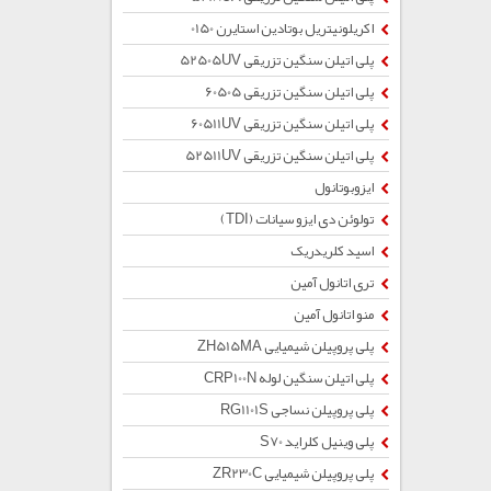
اکریلونیتریل بوتادین استایرن 0150
پلی اتیلن سنگین تزریقی 52505UV
پلی اتیلن سنگین تزریقی 60505
پلی اتیلن سنگین تزریقی 60511UV
پلی اتیلن سنگین تزریقی 52511UV
ایزوبوتانول
تولوئن دی ایزو سیانات (TDI)
اسید کلریدریک
تری اتانول آمین
منو اتانول آمین
پلی پروپیلن شیمیایی ZH515MA
پلی اتیلن سنگین لوله CRP100N
پلی پروپیلن نساجی RG1101S
پلی وینیل کلراید S70
پلی پروپیلن شیمیایی ZR230C